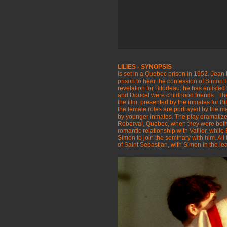
LILIES - SYNOPSIS
is set in a Quebec prison in 1952. Jean 
prison to hear the confession of Simon D
revelation for Bilodeau: he has enlisted
and Doucet were childhood friends. The pl
the film, presented by the inmates for B
the female roles are portrayed by the 
by younger inmates. The play dramatize
Roberval, Quebec, when they were both 
romantic relationship with Vallier, whil
Simon to join the seminary with him. All
of Saint Sebastian, with Simon in the lea