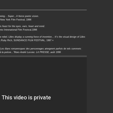
ning... Super...A fierce poetic vision.
New York Film Festival, 1996
 feast for the eyes, ears, heart and mind.
nto Intrenational Film Festival,1996
el, Lilies display a cunning force of invention... It's the visual design of Lilies
B.Ruby Rich, SUNDANCE FILM FESTIVAL, 1997 »
. Les élans romanesques des personnages atteignent parfois de tels sommets
t à la poésie..."Marc-André Lussier, LA PRESSE, août 1996