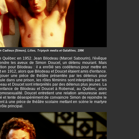
n Cadieux (Simon), Lilies, Triptych media et Galafilms, 1996
de Québec en 1952. Jean Bilodeau (Marcel Sabourin), l'évêque
ntendre les aveux de Simon Doucet, un détenu mourant. Mais
ation pour Bilodeau : il a enrôlé ses codétenus pour mettre en
t en 1912, alors que Bilodeau et Doucet étaient amis d'enfance.
 jouer une pièce de théâtre présentée par les détenus pour
ule dans une prison, les rôles féminins sont interprétés par les
deau et Doucet sont interprétés par des détenus plus jeunes. La
enfance de Bilodeau et Doucet à Roberval, au Québec, alors
 homosexualité. Doucet entretient une relation amoureuse avec
oulé et tente désespérément de convaincre Simon de rejoindre le
ient à une pièce de théâtre scolaire mettant en scène le martyre
ôle principal.