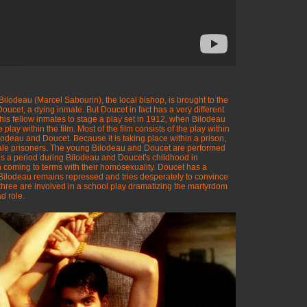
Bilodeau (Marcel Sabourin), the local bishop, is brought to the
oucet, a dying inmate. But Doucet in fact has a very different
 his fellow inmates to stage a play set in 1912, when Bilodeau
ay within the film. Most of the film consists of the play within
ilodeau and Doucet. Because it is taking place within a prison,
male prisoners. The young Bilodeau and Doucet are performed
s a period during Bilodeau and Doucet's childhood in
coming to terms with their homosexuality. Doucet has a
e Bilodeau remains repressed and tries desperately to convince
 three are involved in a school play dramatizing the martyrdom
d role.