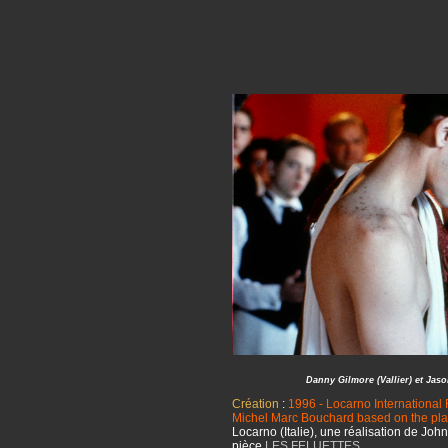
Danny Gilmore (Vallier) et Jaso
Création
:
1996 - Locarno International F
Michel Marc Bouchard based on the pl
Locarno (Italie), une réalisation de Jo
pièce
LES FELUETTES