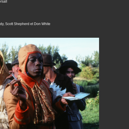
rsall
urdy, Scott Shepherd et Don White