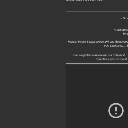
«
Stun
A sumptuous
Toro
Midway beteen Shakespearen idyll and Genetesque reb
truly captivates...
, 
"Une adaptation remarquable des Feluettes!..
d'émotions qu'ils en viren