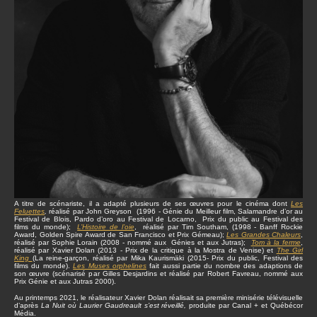
A titre de scénariste, il a adapté plusieurs de ses œuvres pour le cinéma dont
Les
Feluettes
,
réalisé par John Greyson (1996 - Génie du Meilleur film, Salamandre d’or au
Festival de Blois, Pardo d’oro au Festival de Locarno, Prix du public au Festival des
films du monde);
L’Histoire de l’oie
, réalisé par Tim Southam, (1998 - Banff Rockie
Award, Golden Spire Award de San Francisco et Prix Gémeau);
Les Grandes Chaleurs
,
réalisé par Sophie Lorain (2008 - nommé aux Génies et aux Jutras);
Tom à la ferme
,
réalisé par Xavier Dolan (2013 - Prix de la critique à la Mostra de Venise) et
The Girl
King
(La reine-garçon, réalisé par Mika Kaurismäki (2015- Prix du public, Festival des
films du monde).
Les Muses orphelines
fait aussi partie du nombre des adaptions de
son œuvre (scénarisé par Gilles Desjardins et réalisé par Robert Favreau, nommé aux
Prix Génie et aux Jutras 2000).
Au printemps 2021, le réalisateur Xavier Dolan réalisait sa première minisérie télévisuelle
d’après
La Nuit où Laurier Gaudreault s’est réveillé,
produite par Canal + et Québécor
Média.