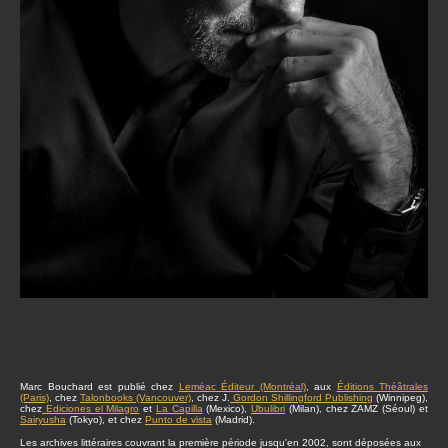
Marc Bouchard est publié chez
Leméac Éditeur (Montréal)
, aux
Éditions Théâtrales
(Paris)
, chez
Talonbooks (Vancouver)
, chez J.
Gordon Shillingford Publishing
(Winnipeg),
chez
Ediciones el Milagro
et
La Capilla
(Mexico),
Ubulibri
(Milan), chez ZAMZ (Séoul) et
Sairyusha
(Tokyo), et chez
Punto de vista
(Madrid).
Les archives littéraires couvrant la première période jusqu'en 2002, sont déposées aux