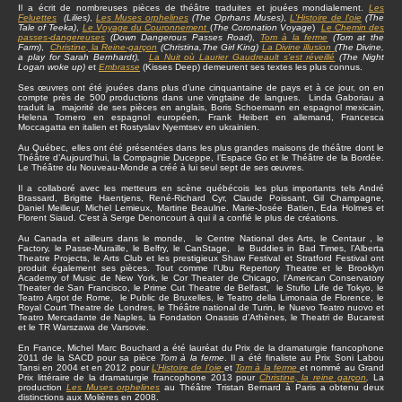
Il a écrit de nombreuses pièces de théâtre traduites et jouées mondialement.
Les
Feluettes
(Lilies)
,
Les Muses orphelines
(The Oprhans Muses)
,
L'Histoire de l'oie
(The
Tale of Teeka)
,
Le Voyage du Couronnement
(
The Coronation Voyage
)
Le Chemin des
passes-dangereuses
(Down Dangerous Passes Road)
,
Tom à la ferme
(Tom at the
Farm)
,
Christine
, la Reine-garçon
(Christina,The Girl King)
La Divine illusion
(The Divine,
a play for Sarah Bernhardt),
La Nuit où Laurier Gaudreault s’est réveillé
(The Night
Logan woke up)
et
Embrasse
(Kisses Deep) demeurent ses textes les plus connus.
Ses œuvres ont été jouées dans plus d’une cinquantaine de pays et à ce jour, on en
compte près de 500 productions dans une vingtaine de langues. Linda Gaboriau a
traduit la majorité de ses pièces en anglais, Boris Schoemann en espagnol mexicain,
Helena Tornero en espagnol européen, Frank Heibert en allemand, Francesca
Moccagatta en italien et Rostyslav Nyemtsev en ukrainien.
Au Québec, elles ont été présentées dans les plus grandes maisons de théâtre dont le
Théâtre d’Aujourd’hui, la Compagnie Duceppe, l’Espace Go et le Théâtre de la Bordée.
Le Théâtre du Nouveau-Monde a créé à lui seul sept de ses œuvres.
Il a collaboré avec les metteurs en scène québécois les plus importants tels André
Brassard, Brigitte Haentjens, René-Richard Cyr, Claude Poissant, Gil Champagne,
Daniel Meilleur, Michel Lemieux, Martine Beaulne. Marie-Josée Batien, Eda Holmes et
Florent Siaud. C'est à Serge Denoncourt à qui il a confié le plus de créations.
Au Canada et ailleurs dans le monde, le Centre National des Arts, le Centaur , le
Factory, le Passe-Muraille, le Belfry, le CanStage, le Buddies in Bad Times, l’Alberta
Theatre Projects, le Arts Club et les prestigieux Shaw Festival et Stratford Festival ont
produit également ses pièces. Tout comme l’Ubu Repertory Theatre et le Brooklyn
Academy of Music de New York, le Cor Theater de Chicago, l’American Conservatory
Theater de San Francisco, le Prime Cut Theatre de Belfast, le Stufio Life de Tokyo, le
Teatro Argot de Rome, le Public de Bruxelles, le Teatro della Limonaia de Florence, le
Royal Court Theatre de Londres, le Théâtre national de Turin, le Nuevo Teatro nuovo et
Teatro Mercadante de Naples, la Fondation Onassis d’Athènes, le Theatri de Bucarest
et le TR Warszawa de Varsovie.
En France, Michel Marc Bouchard a été lauréat du Prix de la dramaturgie francophone
2011 de la SACD pour sa pièce
Tom à la ferme
. Il a été finaliste au Prix Soni Labou
Tansi en 2004 et en 2012 pour
L’Histoire de l’oie
et
Tom à la ferme
et nommé au Grand
Prix littéraire de la dramaturgie francophone 2013 pour
Christine, la reine garçon
.
La
production
Les Muses orphelines
au Théâtre Tristan Bernard à Paris a obtenu deux
distinctions aux Molières en 2008.