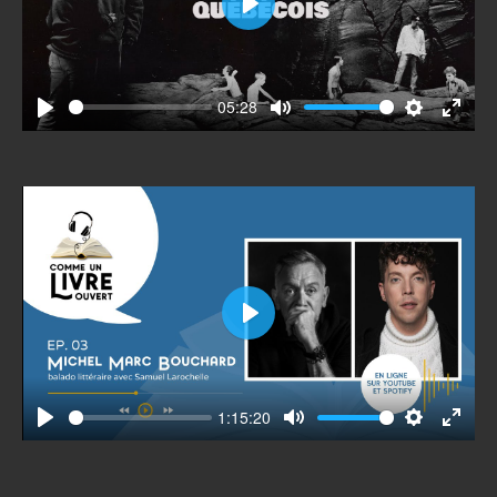
Play
05:28
Play
Mute
Settings
Enter
fullscr
Play
1:15:20
Play
Mute
Settings
Enter
fullscr