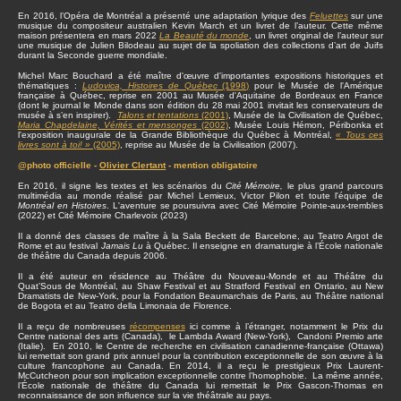
En 2016, l’Opéra de Montréal a présenté une adaptation lyrique des
Feluettes
sur une
musique du compositeur australien Kevin March et un livret de l’auteur. Cette même
maison présentera en mars 2022
La Beauté du monde
, un livret original de l’auteur sur
une musique de Julien Bilodeau au sujet de la spoliation des collections d’art de Juifs
durant la Seconde guerre mondiale.
Michel Marc Bouchard a été maître d'œuvre d'importantes expositions historiques et
thématiques :
Ludovica, Histoires de Québec
(1998)
pour le Musée de l'Amérique
française à Québec, reprise en 2001 au Musée d'Aquitaine de Bordeaux en France
(dont le journal le Monde dans son édition du 28 mai 2001 invitait les conservateurs de
musée à s’en inspirer).
Talons et tentations
(2001)
, Musée de la Civilisation de Québec,
Maria Chapdelaine, Vérités et mensonges
(2002)
, Musée Louis Hémon, Péribonka et
l'exposition inaugurale de la Grande Bibliothèque du Québec à Montréal,
« Tous ces
livres sont à toi! »
(2005)
, reprise au Musée de la Civilisation (2007).
@photo officielle -
Olivier Clertant
- mention obligatoire
En 2016, il signe les textes et les scénarios du
Cité Mémoire,
le plus grand parcours
multimédia au monde réalisé par Michel Lemieux, Victor Pilon et toute l'équipe de
Montréal en Histoires
. L'aventure se poursuivra avec Cité Mémoire Pointe-aux-trembles
(2022) et Cité Mémoire Charlevoix (2023)
Il a donné des classes de maître à la Sala Beckett de Barcelone, au Teatro Argot de
Rome et au festival
Jamais Lu
à Québec. Il enseigne en dramaturgie à l’École nationale
de théâtre du Canada depuis 2006.
Il a été auteur en résidence au Théâtre du Nouveau-Monde et au Théâtre du
Quat’Sous de Montréal, au Shaw Festival et au Stratford Festival en Ontario, au New
Dramatists de New-York, pour la Fondation Beaumarchais de Paris, au Théâtre national
de Bogota et au Teatro della Limonaia de Florence.
Il a reçu de nombreuses
récompenses
ici comme à l’étranger, notamment le Prix du
Centre national des arts (Canada), le Lambda Award (New-York), Candoni Premio arte
(Italie). En 2010, le Centre de recherche en civilisation canadienne-française (Ottawa)
lui remettait son grand prix annuel pour la contribution exceptionnelle de son œuvre à la
culture francophone au Canada. En 2014, il a reçu le prestigieux Prix Laurent-
McCutcheon pour son implication exceptionnelle contre l’homophobie. La même année,
l’École nationale de théâtre du Canada lui remettait le Prix Gascon-Thomas en
reconnaissance de son influence sur la vie théâtrale au pays.