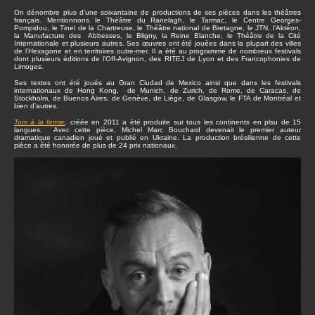
On dénombre plus d’une soixantaine de productions de ses pièces dans les théâtres
français. Mentionnons le Théâtre du Ranelagh, le Tarmac, le Centre Georges-
Pompidou, le Tinel de la Chartreuse, le Théâtre national de Bretagne, le JTN, l’Aktéon,
la Manufacture des Abbesses, le Bligny, la Reine Blanche, le Théâtre de la Cité
Internationale et plusieurs autres. Ses œuvres ont été jouées dans la plupart des villes
de l’Hexagone et en territoires outre-mer. Il a été au programme de nombreux festivals
dont plusieurs éditions de l’Off-Avignon, des RITEJ de Lyon et des Francophonies de
Limoges.
Ses textes ont été joués au Gran Ciudad de Mexico ainsi que dans les festivals
internationaux de Hong Kong, de Munich, de Zurich, de Rome, de Caracas, de
Stockholm, de Buenos Aires, de Genève, de Liège, de Glasgow, le FTA de Montréal et
bien d’autres.
Tom à la ferme
,
créée en 2011 a été produite sur tous les continents en plsu de 15
langues. Avec cette pièce, Michel Marc Bouchard devenait le premier auteur
dramatique canadien joué et publié en Ukraine. La production brésilienne de cette
pièce a été honorée de plus de 24 prix nationaux.