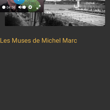
Play
04:36
ay
Mute
Settings
Enter
fullscreen
Les Muses de Michel Marc