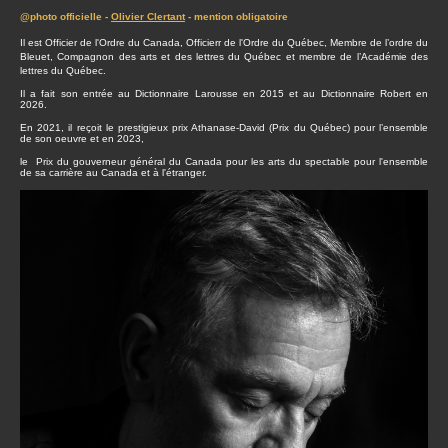
@photo officielle -
Olivier Clertant
- mention obligatoire
Il est Officier de l'Ordre du Canada, Officierr de l'Ordre du Québec, Membre de l’ordre du
Bleuet, Compagnon des arts et des lettres du Québec et membre de l’Académie des
lettres du Québec.
Il a fait son entrée au Dictionnaire Larousse en 2015 et au Dictionnaire Robert en
2026.
En 2021, il reçoit le prestigieux prix Athanase-David (Prix du Québec) pour l’ensemble
de son oeuvre et en 2023,
le Prix du gouverneur général du Canada pour les arts du spectable pour l'ensemble
de sa carrière au Canada et à l'étranger.