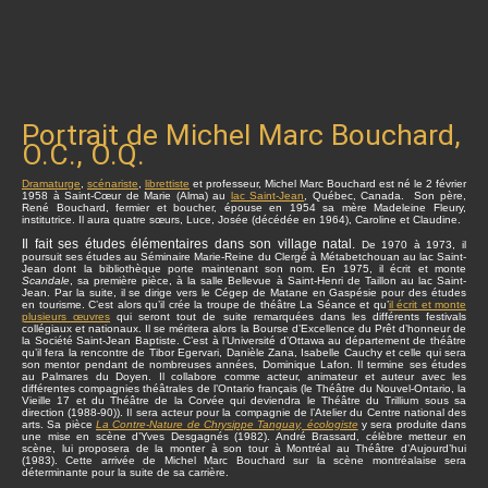
Portrait de Michel Marc Bouchard,
O.C., O.Q.
Dramaturge
,
scénariste
,
librettiste
et professeur, Michel Marc Bouchard est né le 2 février
1958 à Saint-Cœur de Marie (Alma) au
lac Saint-Jean
, Québec, Canada. Son père,
René Bouchard, fermier et boucher, épouse en 1954 sa mère Madeleine Fleury,
institutrice. Il aura quatre sœurs, Luce, Josée (décédée en 1964), Caroline et Claudine.
Il fait ses études élémentaires dans son village natal.
De 1970 à 1973, il
poursuit ses études au Séminaire Marie-Reine du Clergé à Métabetchouan au lac Saint-
Jean dont la bibliothèque porte maintenant son nom. En 1975, il écrit et monte
Scandale
, sa première pièce, à la salle Bellevue à Saint-Henri de Taillon au lac Saint-
Jean. Par la suite, il se dirige vers le Cégep de Matane en Gaspésie pour des études
en tourisme. C’est alors qu’il crée la troupe de théâtre La Séance et qu’
il écrit et monte
plusieurs œuvres
qui seront tout de suite remarquées dans les différents festivals
collégiaux et nationaux. Il se méritera alors la Bourse d’Excellence du Prêt d’honneur de
la Société Saint-Jean Baptiste. C’est à l’Université d’Ottawa au département de théâtre
qu’il fera la rencontre de Tibor Egervari, Danièle Zana, Isabelle Cauchy et celle qui sera
son mentor pendant de nombreuses années, Dominique Lafon. Il termine ses études
au Palmares du Doyen. Il collabore comme acteur, animateur et auteur avec les
différentes compagnies théâtrales de l’Ontario français (le Théâtre du Nouvel-Ontario, la
Vieille 17 et du Théâtre de la Corvée qui deviendra le Théâtre du Trillium sous sa
direction (1988-90)). Il sera acteur pour la compagnie de l’Atelier du Centre national des
arts. Sa pièce
La Contre-Nature de Chrysippe Tanguay, écologiste
y sera produite dans
une mise en scène d’Yves Desgagnés (1982). André Brassard, célèbre metteur en
scène, lui proposera de la monter à son tour à Montréal au Théâtre d’Aujourd’hui
(1983). Cette arrivée de Michel Marc Bouchard sur la scène montréalaise sera
déterminante pour la suite de sa carrière.