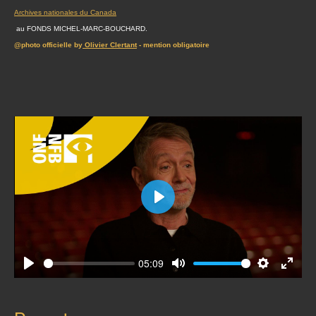
Archives nationales du Canada
au FONDS MICHEL-MARC-BOUCHARD.
@photo officielle by
Olivier Clertant
- mention obligatoire
Play
05:09
Play
Mute
Settings
Enter
fullscr