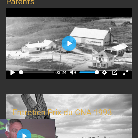
Parents
Play
03:24
Play
Mute
Settings
PIP
Enter
fullscr
Entretien Prix du CNA 1993