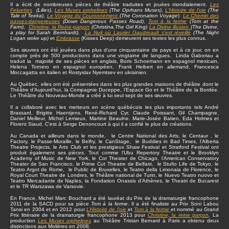
Il a écrit de nombreuses pièces de théâtre traduites et jouées mondialement.
Les
Feluettes
(Lilies)
,
Les Muses orphelines
(The Oprhans Muses)
,
L'Histoire de l'oie
(The
Tale of Teeka)
,
Le Voyage du Couronnement
(
The Coronation Voyage
)
Le Chemin des
passes-dangereuses
(Down Dangerous Passes Road)
,
Tom à la ferme
(Tom at the
Farm)
,
Christine
, la Reine-garçon
(Christina,The Girl King)
La Divine illusion
(The Divine,
a play for Sarah Bernhardt),
La Nuit où Laurier Gaudreault s’est réveillé
(The Night
Logan woke up)
et
Embrasse
(Kisses Deep) demeurent ses textes les plus connus.
Ses œuvres ont été jouées dans plus d’une cinquantaine de pays et à ce jour, on en
compte près de 500 productions dans une vingtaine de langues. Linda Gaboriau a
traduit la majorité de ses pièces en anglais, Boris Schoemann en espagnol mexicain,
Helena Tornero en espagnol européen, Frank Heibert en allemand, Francesca
Moccagatta en italien et Rostyslav Nyemtsev en ukrainien.
Au Québec, elles ont été présentées dans les plus grandes maisons de théâtre dont le
Théâtre d’Aujourd’hui, la Compagnie Duceppe, l’Espace Go et le Théâtre de la Bordée.
Le Théâtre du Nouveau-Monde a créé à lui seul sept de ses œuvres.
Il a collaboré avec les metteurs en scène québécois les plus importants tels André
Brassard, Brigitte Haentjens, René-Richard Cyr, Claude Poissant, Gil Champagne,
Daniel Meilleur, Michel Lemieux, Martine Beaulne. Marie-Josée Batien, Eda Holmes et
Florent Siaud. C'est à Serge Denoncourt à qui il a confié le plus de créations.
Au Canada et ailleurs dans le monde, le Centre National des Arts, le Centaur , le
Factory, le Passe-Muraille, le Belfry, le CanStage, le Buddies in Bad Times, l’Alberta
Theatre Projects, le Arts Club et les prestigieux Shaw Festival et Stratford Festival ont
produit également ses pièces. Tout comme l’Ubu Repertory Theatre et le Brooklyn
Academy of Music de New York, le Cor Theater de Chicago, l’American Conservatory
Theater de San Francisco, le Prime Cut Theatre de Belfast, le Stufio Life de Tokyo, le
Teatro Argot de Rome, le Public de Bruxelles, le Teatro della Limonaia de Florence, le
Royal Court Theatre de Londres, le Théâtre national de Turin, le Nuevo Teatro nuovo et
Teatro Mercadante de Naples, la Fondation Onassis d’Athènes, le Theatri de Bucarest
et le TR Warszawa de Varsovie.
En France, Michel Marc Bouchard a été lauréat du Prix de la dramaturgie francophone
2011 de la SACD pour sa pièce
Tom à la ferme
. Il a été finaliste au Prix Soni Labou
Tansi en 2004 et en 2012 pour
L’Histoire de l’oie
et
Tom à la ferme
et nommé au Grand
Prix littéraire de la dramaturgie francophone 2013 pour
Christine, la reine garçon
.
La
production
Les Muses orphelines
au Théâtre Tristan Bernard à Paris a obtenu deux
distinctions aux Molières en 2008.