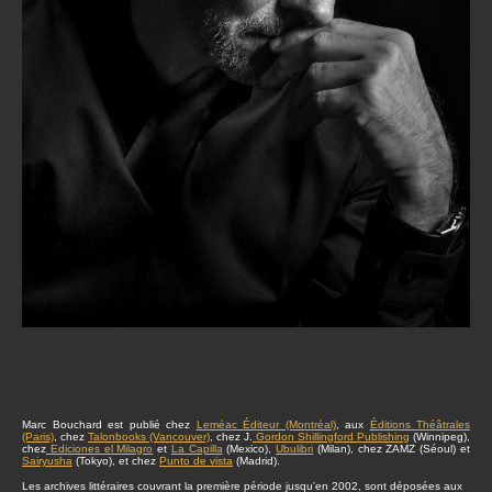
Marc Bouchard est publié chez
Leméac Éditeur (Montréal)
, aux
Éditions Théâtrales
(Paris)
, chez
Talonbooks (Vancouver)
, chez J.
Gordon Shillingford Publishing
(Winnipeg),
chez
Ediciones el Milagro
et
La Capilla
(Mexico),
Ubulibri
(Milan), chez ZAMZ (Séoul) et
Sairyusha
(Tokyo), et chez
Punto de vista
(Madrid).
Les archives littéraires couvrant la première période jusqu'en 2002, sont déposées aux