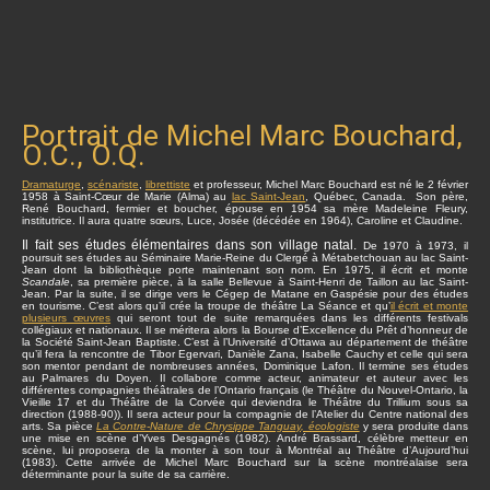
Portrait de Michel Marc Bouchard,
O.C., O.Q.
Dramaturge
,
scénariste
,
librettiste
et professeur, Michel Marc Bouchard est né le 2 février
1958 à Saint-Cœur de Marie (Alma) au
lac Saint-Jean
, Québec, Canada. Son père,
René Bouchard, fermier et boucher, épouse en 1954 sa mère Madeleine Fleury,
institutrice. Il aura quatre sœurs, Luce, Josée (décédée en 1964), Caroline et Claudine.
Il fait ses études élémentaires dans son village natal.
De 1970 à 1973, il
poursuit ses études au Séminaire Marie-Reine du Clergé à Métabetchouan au lac Saint-
Jean dont la bibliothèque porte maintenant son nom. En 1975, il écrit et monte
Scandale
, sa première pièce, à la salle Bellevue à Saint-Henri de Taillon au lac Saint-
Jean. Par la suite, il se dirige vers le Cégep de Matane en Gaspésie pour des études
en tourisme. C’est alors qu’il crée la troupe de théâtre La Séance et qu’
il écrit et monte
plusieurs œuvres
qui seront tout de suite remarquées dans les différents festivals
collégiaux et nationaux. Il se méritera alors la Bourse d’Excellence du Prêt d’honneur de
la Société Saint-Jean Baptiste. C’est à l’Université d’Ottawa au département de théâtre
qu’il fera la rencontre de Tibor Egervari, Danièle Zana, Isabelle Cauchy et celle qui sera
son mentor pendant de nombreuses années, Dominique Lafon. Il termine ses études
au Palmares du Doyen. Il collabore comme acteur, animateur et auteur avec les
différentes compagnies théâtrales de l’Ontario français (le Théâtre du Nouvel-Ontario, la
Vieille 17 et du Théâtre de la Corvée qui deviendra le Théâtre du Trillium sous sa
direction (1988-90)). Il sera acteur pour la compagnie de l’Atelier du Centre national des
arts. Sa pièce
La Contre-Nature de Chrysippe Tanguay, écologiste
y sera produite dans
une mise en scène d’Yves Desgagnés (1982). André Brassard, célèbre metteur en
scène, lui proposera de la monter à son tour à Montréal au Théâtre d’Aujourd’hui
(1983). Cette arrivée de Michel Marc Bouchard sur la scène montréalaise sera
déterminante pour la suite de sa carrière.