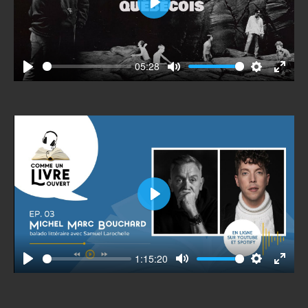
Play
05:28
Play
Mute
Settings
Enter
fullscr
Play
1:15:20
Play
Mute
Settings
Enter
fullscr