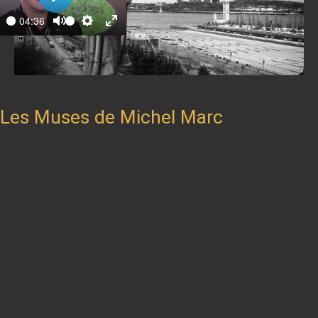
Play
04:36
ay
Mute
Settings
Enter
fullscreen
Les Muses de Michel Marc