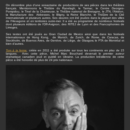
On dénombre plus d’une soixantaine de productions de ses pièces dans les théâtres
français. Mentionnons le Théâtre du Ranelagh, le Tarmac, le Centre Georges-
Pompidou, le Tinel de la Chartreuse, le Théâtre national de Bretagne, le JTN, l’Aktéon,
la Manufacture des Abbesses, le Bligny, la Reine Blanche, le Théâtre de la Cité
Internationale et plusieurs autres. Ses œuvres ont été jouées dans la plupart des villes
de l’Hexagone et en territoires outre-mer. Il a été au programme de nombreux festivals
dont plusieurs éditions de l’Off-Avignon, des RITEJ de Lyon et des Francophonies de
Limoges.
Ses textes ont été joués au Gran Ciudad de Mexico ainsi que dans les festivals
internationaux de Hong Kong, de Munich, de Zurich, de Rome, de Caracas, de
Stockholm, de Buenos Aires, de Genève, de Liège, de Glasgow, le FTA de Montréal et
bien d’autres.
Tom à la ferme
,
créée en 2011 a été produite sur tous les continents en plsu de 15
langues. Avec cette pièce, Michel Marc Bouchard devenait le premier auteur
dramatique canadien joué et publié en Ukraine. La production brésilienne de cette
pièce a été honorée de plus de 24 prix nationaux.