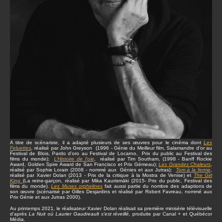
A titre de scénariste, il a adapté plusieurs de ses œuvres pour le cinéma dont
Les
Feluettes
,
réalisé par John Greyson (1996 - Génie du Meilleur film, Salamandre d’or au
Festival de Blois, Pardo d’oro au Festival de Locarno, Prix du public au Festival des
films du monde);
L’Histoire de l’oie
, réalisé par Tim Southam, (1998 - Banff Rockie
Award, Golden Spire Award de San Francisco et Prix Gémeau);
Les Grandes Chaleurs
,
réalisé par Sophie Lorain (2008 - nommé aux Génies et aux Jutras);
Tom à la ferme
,
réalisé par Xavier Dolan (2013 - Prix de la critique à la Mostra de Venise) et
The Girl
King
(La reine-garçon, réalisé par Mika Kaurismäki (2015- Prix du public, Festival des
films du monde).
Les Muses orphelines
fait aussi partie du nombre des adaptions de
son œuvre (scénarisé par Gilles Desjardins et réalisé par Robert Favreau, nommé aux
Prix Génie et aux Jutras 2000).
Au printemps 2021, le réalisateur Xavier Dolan réalisait sa première minisérie télévisuelle
d’après
La Nuit où Laurier Gaudreault s’est réveillé,
produite par Canal + et Québécor
Média.