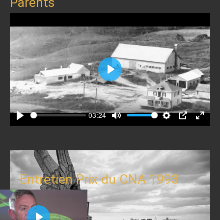
Parents
Play
03:24
Play
Mute
Settings
PIP
Enter
fullscr
Entretien Prix du CNA 1993