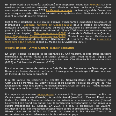
En 2016, l’Opéra de Montréal a présenté une adaptation lyrique des
Feluettes
sur une
musique du compositeur australien Kevin March et un livret de l’auteur. Cette même
maison présentera en mars 2022
La Beauté du monde
, un livret original de l’auteur sur
une musique de Julien Bilodeau au sujet de la spoliation des collections d’art de Juifs
durant la Seconde guerre mondiale.
Michel Marc Bouchard a été maître d'œuvre d'importantes expositions historiques et
thématiques :
Ludovica, Histoires de Québec
(1998)
pour le Musée de l'Amérique
française à Québec, reprise en 2001 au Musée d'Aquitaine de Bordeaux en France
(dont le journal le Monde dans son édition du 28 mai 2001 invitait les conservateurs de
musée à s’en inspirer).
Talons et tentations
(2001)
, Musée de la Civilisation de Québec,
Maria Chapdelaine, Vérités et mensonges
(2002)
, Musée Louis Hémon, Péribonka et
l'exposition inaugurale de la Grande Bibliothèque du Québec à Montréal,
« Tous ces
livres sont à toi! »
(2005)
, reprise au Musée de la Civilisation (2007).
@photo officielle -
Olivier Clertant
- mention obligatoire
En 2016, il signe les textes et les scénarios du
Cité Mémoire,
le plus grand parcours
multimédia au monde réalisé par Michel Lemieux, Victor Pilon et toute l'équipe de
Montréal en Histoires
. L'aventure se poursuivra avec Cité Mémoire Pointe-aux-trembles
(2022) et Cité Mémoire Charlevoix (2023)
Il a donné des classes de maître à la Sala Beckett de Barcelone, au Teatro Argot de
Rome et au festival
Jamais Lu
à Québec. Il enseigne en dramaturgie à l’École nationale
de théâtre du Canada depuis 2006.
Il a été auteur en résidence au Théâtre du Nouveau-Monde et au Théâtre du
Quat’Sous de Montréal, au Shaw Festival et au Stratford Festival en Ontario, au New
Dramatists de New-York, pour la Fondation Beaumarchais de Paris, au Théâtre national
de Bogota et au Teatro della Limonaia de Florence.
Il a reçu de nombreuses
récompenses
ici comme à l’étranger, notamment le Prix du
Centre national des arts (Canada), le Lambda Award (New-York), Candoni Premio arte
(Italie). En 2010, le Centre de recherche en civilisation canadienne-française (Ottawa)
lui remettait son grand prix annuel pour la contribution exceptionnelle de son œuvre à la
culture francophone au Canada. En 2014, il a reçu le prestigieux Prix Laurent-
McCutcheon pour son implication exceptionnelle contre l’homophobie. La même année,
l’École nationale de théâtre du Canada lui remettait le Prix Gascon-Thomas en
reconnaissance de son influence sur la vie théâtrale au pays.