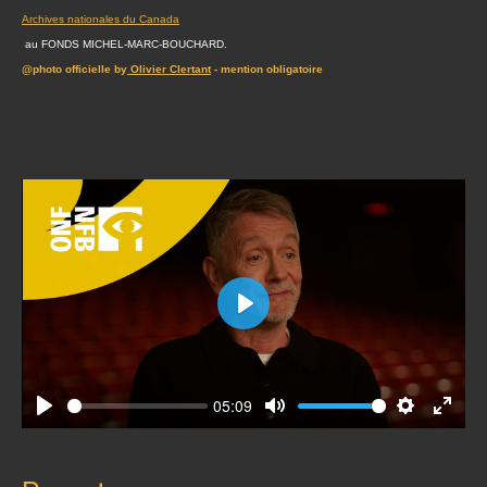
Archives nationales du Canada
au FONDS MICHEL-MARC-BOUCHARD.
@photo officielle by
Olivier Clertant
- mention obligatoire
Play
05:09
Play
Mute
Settings
Enter
fullscr