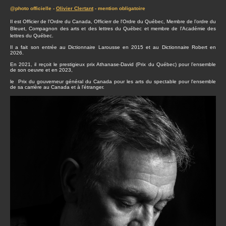
@photo officielle -
Olivier Clertant
- mention obligatoire
Il est Officier de l'Ordre du Canada, Officierr de l'Ordre du Québec, Membre de l’ordre du
Bleuet, Compagnon des arts et des lettres du Québec et membre de l’Académie des
lettres du Québec.
Il a fait son entrée au Dictionnaire Larousse en 2015 et au Dictionnaire Robert en
2026.
En 2021, il reçoit le prestigieux prix Athanase-David (Prix du Québec) pour l’ensemble
de son oeuvre et en 2023,
le Prix du gouverneur général du Canada pour les arts du spectable pour l'ensemble
de sa carrière au Canada et à l'étranger.