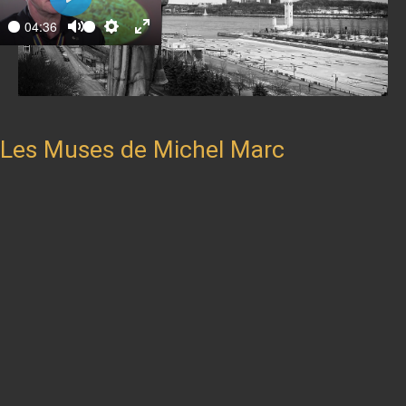
Play
04:36
ay
Mute
Settings
Enter
fullscreen
Les Muses de Michel Marc