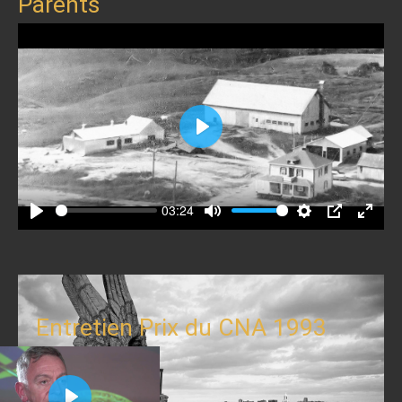
Parents
Play
03:24
Play
Mute
Settings
PIP
Enter
fullscr
Entretien Prix du CNA 1993