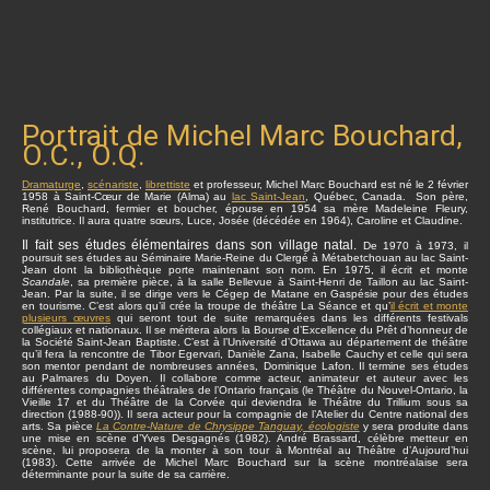
Portrait de Michel Marc Bouchard,
O.C., O.Q.
Dramaturge
,
scénariste
,
librettiste
et professeur, Michel Marc Bouchard est né le 2 février
1958 à Saint-Cœur de Marie (Alma) au
lac Saint-Jean
, Québec, Canada. Son père,
René Bouchard, fermier et boucher, épouse en 1954 sa mère Madeleine Fleury,
institutrice. Il aura quatre sœurs, Luce, Josée (décédée en 1964), Caroline et Claudine.
Il fait ses études élémentaires dans son village natal.
De 1970 à 1973, il
poursuit ses études au Séminaire Marie-Reine du Clergé à Métabetchouan au lac Saint-
Jean dont la bibliothèque porte maintenant son nom. En 1975, il écrit et monte
Scandale
, sa première pièce, à la salle Bellevue à Saint-Henri de Taillon au lac Saint-
Jean. Par la suite, il se dirige vers le Cégep de Matane en Gaspésie pour des études
en tourisme. C’est alors qu’il crée la troupe de théâtre La Séance et qu’
il écrit et monte
plusieurs œuvres
qui seront tout de suite remarquées dans les différents festivals
collégiaux et nationaux. Il se méritera alors la Bourse d’Excellence du Prêt d’honneur de
la Société Saint-Jean Baptiste. C’est à l’Université d’Ottawa au département de théâtre
qu’il fera la rencontre de Tibor Egervari, Danièle Zana, Isabelle Cauchy et celle qui sera
son mentor pendant de nombreuses années, Dominique Lafon. Il termine ses études
au Palmares du Doyen. Il collabore comme acteur, animateur et auteur avec les
différentes compagnies théâtrales de l’Ontario français (le Théâtre du Nouvel-Ontario, la
Vieille 17 et du Théâtre de la Corvée qui deviendra le Théâtre du Trillium sous sa
direction (1988-90)). Il sera acteur pour la compagnie de l’Atelier du Centre national des
arts. Sa pièce
La Contre-Nature de Chrysippe Tanguay, écologiste
y sera produite dans
une mise en scène d’Yves Desgagnés (1982). André Brassard, célèbre metteur en
scène, lui proposera de la monter à son tour à Montréal au Théâtre d’Aujourd’hui
(1983). Cette arrivée de Michel Marc Bouchard sur la scène montréalaise sera
déterminante pour la suite de sa carrière.