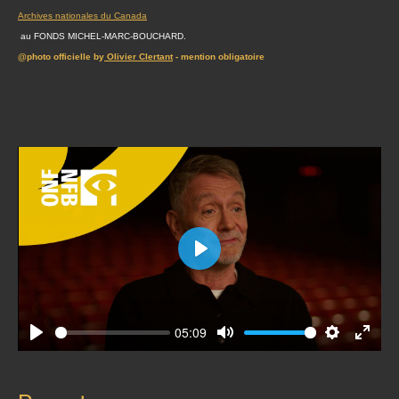
Archives nationales du Canada
au FONDS MICHEL-MARC-BOUCHARD.
@photo officielle by
Olivier Clertant
- mention obligatoire
Play
05:09
Play
Mute
Settings
Enter
fullscr