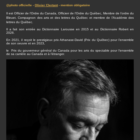
@photo officielle -
Olivier Clertant
- mention obligatoire
Il est Officier de l'Ordre du Canada, Officierr de l'Ordre du Québec, Membre de l’ordre du
Bleuet, Compagnon des arts et des lettres du Québec et membre de l’Académie des
lettres du Québec.
Il a fait son entrée au Dictionnaire Larousse en 2015 et au Dictionnaire Robert en
2026.
En 2021, il reçoit le prestigieux prix Athanase-David (Prix du Québec) pour l’ensemble
de son oeuvre et en 2023,
le Prix du gouverneur général du Canada pour les arts du spectable pour l'ensemble
de sa carrière au Canada et à l'étranger.