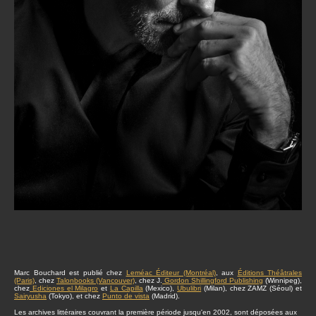
Marc Bouchard est publié chez
Leméac Éditeur (Montréal)
, aux
Éditions Théâtrales
(Paris)
, chez
Talonbooks (Vancouver)
, chez J.
Gordon Shillingford Publishing
(Winnipeg),
chez
Ediciones el Milagro
et
La Capilla
(Mexico),
Ubulibri
(Milan), chez ZAMZ (Séoul) et
Sairyusha
(Tokyo), et chez
Punto de vista
(Madrid).
Les archives littéraires couvrant la première période jusqu'en 2002, sont déposées aux