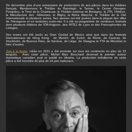
On dénombre plus d’une soixantaine de productions de ses pièces dans les théâtres
français. Mentionnons le Théâtre du Ranelagh, le Tarmac, le Centre Georges-
Pompidou, le Tinel de la Chartreuse, le Théâtre national de Bretagne, le JTN, l’Aktéon,
la Manufacture des Abbesses, le Bligny, la Reine Blanche, le Théâtre de la Cité
Internationale et plusieurs autres. Ses œuvres ont été jouées dans la plupart des villes
de l’Hexagone et en territoires outre-mer. Il a été au programme de nombreux festivals
dont plusieurs éditions de l’Off-Avignon, des RITEJ de Lyon et des Francophonies de
Limoges.
Ses textes ont été joués au Gran Ciudad de Mexico ainsi que dans les festivals
internationaux de Hong Kong, de Munich, de Zurich, de Rome, de Caracas, de
Stockholm, de Buenos Aires, de Genève, de Liège, de Glasgow, le FTA de Montréal et
bien d’autres.
Tom à la ferme
,
créée en 2011 a été produite sur tous les continents en plsu de 15
langues. Avec cette pièce, Michel Marc Bouchard devenait le premier auteur
dramatique canadien joué et publié en Ukraine. La production brésilienne de cette
pièce a été honorée de plus de 24 prix nationaux.