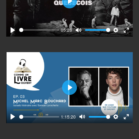
Play
05:28
Play
Mute
Settings
Enter
fullscr
Play
1:15:20
Play
Mute
Settings
Enter
fullscr