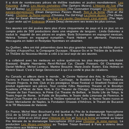
Il a écrit de nombreuses pièces de théâtre traduites et jouées mondialement.
Les
Feluettes
(Lilies)
,
Les Muses orphelines
(The Oprhans Muses)
,
L'Histoire de l'oie
(The
Tale of Teeka)
,
Le Voyage du Couronnement
(
The Coronation Voyage
)
Le Chemin des
passes-dangereuses
(Down Dangerous Passes Road)
,
Tom à la ferme
(Tom at the
Farm)
,
Christine
, la Reine-garçon
(Christina,The Girl King)
La Divine illusion
(The Divine,
a play for Sarah Bernhardt),
La Nuit où Laurier Gaudreault s’est réveillé
(The Night
Logan woke up)
et
Embrasse
(Kisses Deep) demeurent ses textes les plus connus.
Ses œuvres ont été jouées dans plus d’une cinquantaine de pays et à ce jour, on en
compte près de 500 productions dans une vingtaine de langues. Linda Gaboriau a
traduit la majorité de ses pièces en anglais, Boris Schoemann en espagnol mexicain,
Helena Tornero en espagnol européen, Frank Heibert en allemand, Francesca
Moccagatta en italien et Rostyslav Nyemtsev en ukrainien.
Au Québec, elles ont été présentées dans les plus grandes maisons de théâtre dont le
Théâtre d’Aujourd’hui, la Compagnie Duceppe, l’Espace Go et le Théâtre de la Bordée.
Le Théâtre du Nouveau-Monde a créé à lui seul sept de ses œuvres.
Il a collaboré avec les metteurs en scène québécois les plus importants tels André
Brassard, Brigitte Haentjens, René-Richard Cyr, Claude Poissant, Gil Champagne,
Daniel Meilleur, Michel Lemieux, Martine Beaulne. Marie-Josée Batien, Eda Holmes et
Florent Siaud. C'est à Serge Denoncourt à qui il a confié le plus de créations.
Au Canada et ailleurs dans le monde, le Centre National des Arts, le Centaur , le
Factory, le Passe-Muraille, le Belfry, le CanStage, le Buddies in Bad Times, l’Alberta
Theatre Projects, le Arts Club et les prestigieux Shaw Festival et Stratford Festival ont
produit également ses pièces. Tout comme l’Ubu Repertory Theatre et le Brooklyn
Academy of Music de New York, le Cor Theater de Chicago, l’American Conservatory
Theater de San Francisco, le Prime Cut Theatre de Belfast, le Stufio Life de Tokyo, le
Teatro Argot de Rome, le Public de Bruxelles, le Teatro della Limonaia de Florence, le
Royal Court Theatre de Londres, le Théâtre national de Turin, le Nuevo Teatro nuovo et
Teatro Mercadante de Naples, la Fondation Onassis d’Athènes, le Theatri de Bucarest
et le TR Warszawa de Varsovie.
En France, Michel Marc Bouchard a été lauréat du Prix de la dramaturgie francophone
2011 de la SACD pour sa pièce
Tom à la ferme
. Il a été finaliste au Prix Soni Labou
Tansi en 2004 et en 2012 pour
L’Histoire de l’oie
et
Tom à la ferme
et nommé au Grand
Prix littéraire de la dramaturgie francophone 2013 pour
Christine, la reine garçon
.
La
production
Les Muses orphelines
au Théâtre Tristan Bernard à Paris a obtenu deux
distinctions aux Molières en 2008.