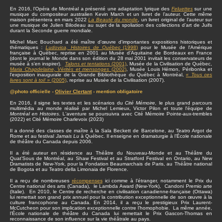
En 2016, l’Opéra de Montréal a présenté une adaptation lyrique des
Feluettes
sur une
musique du compositeur australien Kevin March et un livret de l’auteur. Cette même
maison présentera en mars 2022
La Beauté du monde
, un livret original de l’auteur sur
une musique de Julien Bilodeau au sujet de la spoliation des collections d’art de Juifs
durant la Seconde guerre mondiale.
Michel Marc Bouchard a été maître d'œuvre d'importantes expositions historiques et
thématiques :
Ludovica, Histoires de Québec
(1998)
pour le Musée de l'Amérique
française à Québec, reprise en 2001 au Musée d'Aquitaine de Bordeaux en France
(dont le journal le Monde dans son édition du 28 mai 2001 invitait les conservateurs de
musée à s’en inspirer).
Talons et tentations
(2001)
, Musée de la Civilisation de Québec,
Maria Chapdelaine, Vérités et mensonges
(2002)
, Musée Louis Hémon, Péribonka et
l'exposition inaugurale de la Grande Bibliothèque du Québec à Montréal,
« Tous ces
livres sont à toi! »
(2005)
, reprise au Musée de la Civilisation (2007).
@photo officielle -
Olivier Clertant
- mention obligatoire
En 2016, il signe les textes et les scénarios du
Cité Mémoire,
le plus grand parcours
multimédia au monde réalisé par Michel Lemieux, Victor Pilon et toute l'équipe de
Montréal en Histoires
. L'aventure se poursuivra avec Cité Mémoire Pointe-aux-trembles
(2022) et Cité Mémoire Charlevoix (2023)
Il a donné des classes de maître à la Sala Beckett de Barcelone, au Teatro Argot de
Rome et au festival
Jamais Lu
à Québec. Il enseigne en dramaturgie à l’École nationale
de théâtre du Canada depuis 2006.
Il a été auteur en résidence au Théâtre du Nouveau-Monde et au Théâtre du
Quat’Sous de Montréal, au Shaw Festival et au Stratford Festival en Ontario, au New
Dramatists de New-York, pour la Fondation Beaumarchais de Paris, au Théâtre national
de Bogota et au Teatro della Limonaia de Florence.
Il a reçu de nombreuses
récompenses
ici comme à l’étranger, notamment le Prix du
Centre national des arts (Canada), le Lambda Award (New-York), Candoni Premio arte
(Italie). En 2010, le Centre de recherche en civilisation canadienne-française (Ottawa)
lui remettait son grand prix annuel pour la contribution exceptionnelle de son œuvre à la
culture francophone au Canada. En 2014, il a reçu le prestigieux Prix Laurent-
McCutcheon pour son implication exceptionnelle contre l’homophobie. La même année,
l’École nationale de théâtre du Canada lui remettait le Prix Gascon-Thomas en
reconnaissance de son influence sur la vie théâtrale au pays.