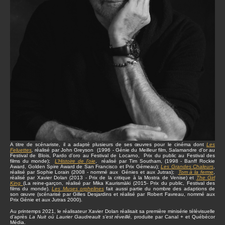
A titre de scénariste, il a adapté plusieurs de ses œuvres pour le cinéma dont
Les
Feluettes
,
réalisé par John Greyson (1996 - Génie du Meilleur film, Salamandre d’or au
Festival de Blois, Pardo d’oro au Festival de Locarno, Prix du public au Festival des
films du monde);
L’Histoire de l’oie
, réalisé par Tim Southam, (1998 - Banff Rockie
Award, Golden Spire Award de San Francisco et Prix Gémeau);
Les Grandes Chaleurs
,
réalisé par Sophie Lorain (2008 - nommé aux Génies et aux Jutras);
Tom à la ferme
,
réalisé par Xavier Dolan (2013 - Prix de la critique à la Mostra de Venise) et
The Girl
King
(La reine-garçon, réalisé par Mika Kaurismäki (2015- Prix du public, Festival des
films du monde).
Les Muses orphelines
fait aussi partie du nombre des adaptions de
son œuvre (scénarisé par Gilles Desjardins et réalisé par Robert Favreau, nommé aux
Prix Génie et aux Jutras 2000).
Au printemps 2021, le réalisateur Xavier Dolan réalisait sa première minisérie télévisuelle
d’après
La Nuit où Laurier Gaudreault s’est réveillé,
produite par Canal + et Québécor
Média.