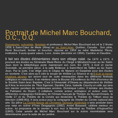
Portrait de Michel Marc Bouchard,
O.C., O.Q.
Dramaturge
,
scénariste
,
librettiste
et professeur, Michel Marc Bouchard est né le 2 février
1958 à Saint-Cœur de Marie (Alma) au
lac Saint-Jean
, Québec, Canada. Son père,
René Bouchard, fermier et boucher, épouse en 1954 sa mère Madeleine Fleury,
institutrice. Il aura quatre sœurs, Luce, Josée (décédée en 1964), Caroline et Claudine.
Il fait ses études élémentaires dans son village natal.
De 1970 à 1973, il
poursuit ses études au Séminaire Marie-Reine du Clergé à Métabetchouan au lac Saint-
Jean dont la bibliothèque porte maintenant son nom. En 1975, il écrit et monte
Scandale
, sa première pièce, à la salle Bellevue à Saint-Henri de Taillon au lac Saint-
Jean. Par la suite, il se dirige vers le Cégep de Matane en Gaspésie pour des études
en tourisme. C’est alors qu’il crée la troupe de théâtre La Séance et qu’
il écrit et monte
plusieurs œuvres
qui seront tout de suite remarquées dans les différents festivals
collégiaux et nationaux. Il se méritera alors la Bourse d’Excellence du Prêt d’honneur de
la Société Saint-Jean Baptiste. C’est à l’Université d’Ottawa au département de théâtre
qu’il fera la rencontre de Tibor Egervari, Danièle Zana, Isabelle Cauchy et celle qui sera
son mentor pendant de nombreuses années, Dominique Lafon. Il termine ses études
au Palmares du Doyen. Il collabore comme acteur, animateur et auteur avec les
différentes compagnies théâtrales de l’Ontario français (le Théâtre du Nouvel-Ontario, la
Vieille 17 et du Théâtre de la Corvée qui deviendra le Théâtre du Trillium sous sa
direction (1988-90)). Il sera acteur pour la compagnie de l’Atelier du Centre national des
arts. Sa pièce
La Contre-Nature de Chrysippe Tanguay, écologiste
y sera produite dans
une mise en scène d’Yves Desgagnés (1982). André Brassard, célèbre metteur en
scène, lui proposera de la monter à son tour à Montréal au Théâtre d’Aujourd’hui
(1983). Cette arrivée de Michel Marc Bouchard sur la scène montréalaise sera
déterminante pour la suite de sa carrière.