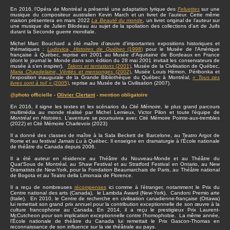
En 2016, l’Opéra de Montréal a présenté une adaptation lyrique des
Feluettes
sur une
musique du compositeur australien Kevin March et un livret de l’auteur. Cette même
maison présentera en mars 2022
La Beauté du monde
, un livret original de l’auteur sur
une musique de Julien Bilodeau au sujet de la spoliation des collections d’art de Juifs
durant la Seconde guerre mondiale.
Michel Marc Bouchard a été maître d'œuvre d'importantes expositions historiques et
thématiques :
Ludovica, Histoires de Québec
(1998)
pour le Musée de l'Amérique
française à Québec, reprise en 2001 au Musée d'Aquitaine de Bordeaux en France
(dont le journal le Monde dans son édition du 28 mai 2001 invitait les conservateurs de
musée à s’en inspirer).
Talons et tentations
(2001)
, Musée de la Civilisation de Québec,
Maria Chapdelaine, Vérités et mensonges
(2002)
, Musée Louis Hémon, Péribonka et
l'exposition inaugurale de la Grande Bibliothèque du Québec à Montréal,
« Tous ces
livres sont à toi! »
(2005)
, reprise au Musée de la Civilisation (2007).
@photo officielle -
Olivier Clertant
- mention obligatoire
En 2016, il signe les textes et les scénarios du
Cité Mémoire,
le plus grand parcours
multimédia au monde réalisé par Michel Lemieux, Victor Pilon et toute l'équipe de
Montréal en Histoires
. L'aventure se poursuivra avec Cité Mémoire Pointe-aux-trembles
(2022) et Cité Mémoire Charlevoix (2023)
Il a donné des classes de maître à la Sala Beckett de Barcelone, au Teatro Argot de
Rome et au festival
Jamais Lu
à Québec. Il enseigne en dramaturgie à l’École nationale
de théâtre du Canada depuis 2006.
Il a été auteur en résidence au Théâtre du Nouveau-Monde et au Théâtre du
Quat’Sous de Montréal, au Shaw Festival et au Stratford Festival en Ontario, au New
Dramatists de New-York, pour la Fondation Beaumarchais de Paris, au Théâtre national
de Bogota et au Teatro della Limonaia de Florence.
Il a reçu de nombreuses
récompenses
ici comme à l’étranger, notamment le Prix du
Centre national des arts (Canada), le Lambda Award (New-York), Candoni Premio arte
(Italie). En 2010, le Centre de recherche en civilisation canadienne-française (Ottawa)
lui remettait son grand prix annuel pour la contribution exceptionnelle de son œuvre à la
culture francophone au Canada. En 2014, il a reçu le prestigieux Prix Laurent-
McCutcheon pour son implication exceptionnelle contre l’homophobie. La même année,
l’École nationale de théâtre du Canada lui remettait le Prix Gascon-Thomas en
reconnaissance de son influence sur la vie théâtrale au pays.