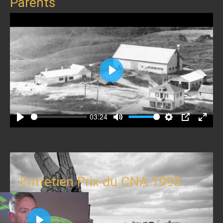
Parents
Play
03:24
Play
Mute
Settings
PIP
Enter
fullscr
Entretien Prix du CNA 1993