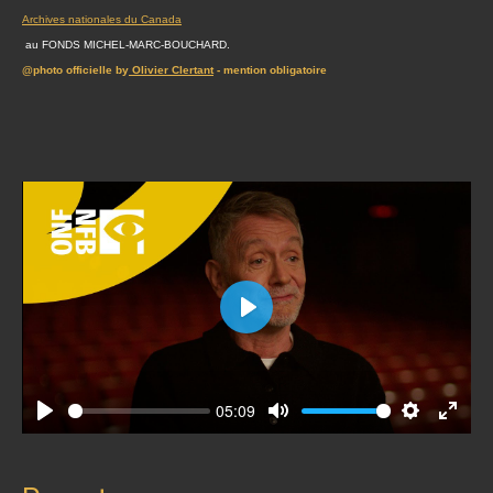
Archives nationales du Canada
au FONDS MICHEL-MARC-BOUCHARD.
@photo officielle by
Olivier Clertant
- mention obligatoire
Play
05:09
Play
Mute
Settings
Enter
fullscr