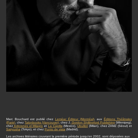
Marc Bouchard est publié chez
Leméac Éditeur (Montréal)
, aux
Éditions Théâtrales
(Paris)
, chez
Talonbooks (Vancouver)
, chez J.
Gordon Shillingford Publishing
(Winnipeg),
chez
Ediciones el Milagro
et
La Capilla
(Mexico),
Ubulibri
(Milan), chez ZAMZ (Séoul) et
Sairyusha
(Tokyo), et chez
Punto de vista
(Madrid).
Les archives littéraires couvrant la première période jusqu'en 2002, sont déposées aux