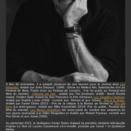
A titre de scénariste, il a adapté plusieurs de ses œuvres pour le cinéma dont
Les
Feluettes
,
réalisé par John Greyson (1996 - Génie du Meilleur film, Salamandre d’or au
Festival de Blois, Pardo d’oro au Festival de Locarno, Prix du public au Festival des
films du monde);
L’Histoire de l’oie
, réalisé par Tim Southam, (1998 - Banff Rockie
Award, Golden Spire Award de San Francisco et Prix Gémeau);
Les Grandes Chaleurs
,
réalisé par Sophie Lorain (2008 - nommé aux Génies et aux Jutras);
Tom à la ferme
,
réalisé par Xavier Dolan (2013 - Prix de la critique à la Mostra de Venise) et
The Girl
King
(La reine-garçon, réalisé par Mika Kaurismäki (2015- Prix du public, Festival des
films du monde).
Les Muses orphelines
fait aussi partie du nombre des adaptions de
son œuvre (scénarisé par Gilles Desjardins et réalisé par Robert Favreau, nommé aux
Prix Génie et aux Jutras 2000).
Au printemps 2021, le réalisateur Xavier Dolan réalisait sa première minisérie télévisuelle
d’après
La Nuit où Laurier Gaudreault s’est réveillé,
produite par Canal + et Québécor
Média.