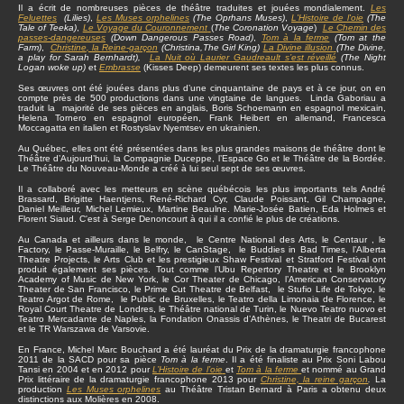
Il a écrit de nombreuses pièces de théâtre traduites et jouées mondialement.
Les
Feluettes
(Lilies)
,
Les Muses orphelines
(The Oprhans Muses)
,
L'Histoire de l'oie
(The
Tale of Teeka)
,
Le Voyage du Couronnement
(
The Coronation Voyage
)
Le Chemin des
passes-dangereuses
(Down Dangerous Passes Road)
,
Tom à la ferme
(Tom at the
Farm)
,
Christine
, la Reine-garçon
(Christina,The Girl King)
La Divine illusion
(The Divine,
a play for Sarah Bernhardt),
La Nuit où Laurier Gaudreault s’est réveillé
(The Night
Logan woke up)
et
Embrasse
(Kisses Deep) demeurent ses textes les plus connus.
Ses œuvres ont été jouées dans plus d’une cinquantaine de pays et à ce jour, on en
compte près de 500 productions dans une vingtaine de langues. Linda Gaboriau a
traduit la majorité de ses pièces en anglais, Boris Schoemann en espagnol mexicain,
Helena Tornero en espagnol européen, Frank Heibert en allemand, Francesca
Moccagatta en italien et Rostyslav Nyemtsev en ukrainien.
Au Québec, elles ont été présentées dans les plus grandes maisons de théâtre dont le
Théâtre d’Aujourd’hui, la Compagnie Duceppe, l’Espace Go et le Théâtre de la Bordée.
Le Théâtre du Nouveau-Monde a créé à lui seul sept de ses œuvres.
Il a collaboré avec les metteurs en scène québécois les plus importants tels André
Brassard, Brigitte Haentjens, René-Richard Cyr, Claude Poissant, Gil Champagne,
Daniel Meilleur, Michel Lemieux, Martine Beaulne. Marie-Josée Batien, Eda Holmes et
Florent Siaud. C'est à Serge Denoncourt à qui il a confié le plus de créations.
Au Canada et ailleurs dans le monde, le Centre National des Arts, le Centaur , le
Factory, le Passe-Muraille, le Belfry, le CanStage, le Buddies in Bad Times, l’Alberta
Theatre Projects, le Arts Club et les prestigieux Shaw Festival et Stratford Festival ont
produit également ses pièces. Tout comme l’Ubu Repertory Theatre et le Brooklyn
Academy of Music de New York, le Cor Theater de Chicago, l’American Conservatory
Theater de San Francisco, le Prime Cut Theatre de Belfast, le Stufio Life de Tokyo, le
Teatro Argot de Rome, le Public de Bruxelles, le Teatro della Limonaia de Florence, le
Royal Court Theatre de Londres, le Théâtre national de Turin, le Nuevo Teatro nuovo et
Teatro Mercadante de Naples, la Fondation Onassis d’Athènes, le Theatri de Bucarest
et le TR Warszawa de Varsovie.
En France, Michel Marc Bouchard a été lauréat du Prix de la dramaturgie francophone
2011 de la SACD pour sa pièce
Tom à la ferme
. Il a été finaliste au Prix Soni Labou
Tansi en 2004 et en 2012 pour
L’Histoire de l’oie
et
Tom à la ferme
et nommé au Grand
Prix littéraire de la dramaturgie francophone 2013 pour
Christine, la reine garçon
.
La
production
Les Muses orphelines
au Théâtre Tristan Bernard à Paris a obtenu deux
distinctions aux Molières en 2008.