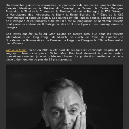
On dénombre plus d’une soixantaine de productions de ses pièces dans les théâtres
français. Mentionnons le Théâtre du Ranelagh, le Tarmac, le Centre Georges-
Pompidou, le Tinel de la Chartreuse, le Théâtre national de Bretagne, le JTN, l’Aktéon,
la Manufacture des Abbesses, le Bligny, la Reine Blanche, le Théâtre de la Cité
Internationale et plusieurs autres. Ses œuvres ont été jouées dans la plupart des villes
de l’Hexagone et en territoires outre-mer. Il a été au programme de nombreux festivals
dont plusieurs éditions de l’Off-Avignon, des RITEJ de Lyon et des Francophonies de
Limoges.
Ses textes ont été joués au Gran Ciudad de Mexico ainsi que dans les festivals
internationaux de Hong Kong, de Munich, de Zurich, de Rome, de Caracas, de
Stockholm, de Buenos Aires, de Genève, de Liège, de Glasgow, le FTA de Montréal et
bien d’autres.
Tom à la ferme
,
créée en 2011 a été produite sur tous les continents en plsu de 15
langues. Avec cette pièce, Michel Marc Bouchard devenait le premier auteur
dramatique canadien joué et publié en Ukraine. La production brésilienne de cette
pièce a été honorée de plus de 24 prix nationaux.