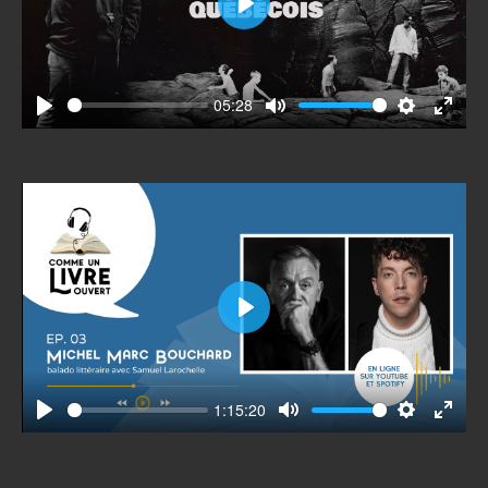
Play
05:28
Play
Mute
Settings
Enter
fullscr
Play
1:15:20
Play
Mute
Settings
Enter
fullscr