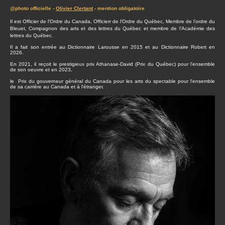
@photo officielle -
Olivier Clertant
- mention obligatoire
Il est Officier de l'Ordre du Canada, Officierr de l'Ordre du Québec, Membre de l’ordre du
Bleuet, Compagnon des arts et des lettres du Québec et membre de l’Académie des
lettres du Québec.
Il a fait son entrée au Dictionnaire Larousse en 2015 et au Dictionnaire Robert en
2026.
En 2021, il reçoit le prestigieux prix Athanase-David (Prix du Québec) pour l’ensemble
de son oeuvre et en 2023,
le Prix du gouverneur général du Canada pour les arts du spectable pour l'ensemble
de sa carrière au Canada et à l'étranger.