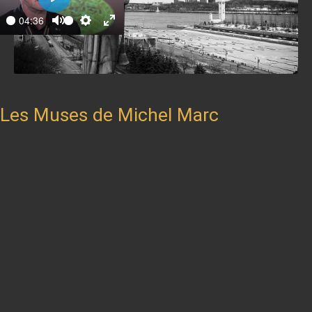
Play
04:36
ay
Mute
Settings
Enter
fullscreen
Les Muses de Michel Marc