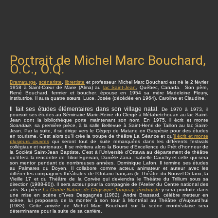
Portrait de Michel Marc Bouchard,
O.C., O.Q.
Dramaturge
,
scénariste
,
librettiste
et professeur, Michel Marc Bouchard est né le 2 février
1958 à Saint-Cœur de Marie (Alma) au
lac Saint-Jean
, Québec, Canada. Son père,
René Bouchard, fermier et boucher, épouse en 1954 sa mère Madeleine Fleury,
institutrice. Il aura quatre sœurs, Luce, Josée (décédée en 1964), Caroline et Claudine.
Il fait ses études élémentaires dans son village natal.
De 1970 à 1973, il
poursuit ses études au Séminaire Marie-Reine du Clergé à Métabetchouan au lac Saint-
Jean dont la bibliothèque porte maintenant son nom. En 1975, il écrit et monte
Scandale
, sa première pièce, à la salle Bellevue à Saint-Henri de Taillon au lac Saint-
Jean. Par la suite, il se dirige vers le Cégep de Matane en Gaspésie pour des études
en tourisme. C’est alors qu’il crée la troupe de théâtre La Séance et qu’
il écrit et monte
plusieurs œuvres
qui seront tout de suite remarquées dans les différents festivals
collégiaux et nationaux. Il se méritera alors la Bourse d’Excellence du Prêt d’honneur de
la Société Saint-Jean Baptiste. C’est à l’Université d’Ottawa au département de théâtre
qu’il fera la rencontre de Tibor Egervari, Danièle Zana, Isabelle Cauchy et celle qui sera
son mentor pendant de nombreuses années, Dominique Lafon. Il termine ses études
au Palmares du Doyen. Il collabore comme acteur, animateur et auteur avec les
différentes compagnies théâtrales de l’Ontario français (le Théâtre du Nouvel-Ontario, la
Vieille 17 et du Théâtre de la Corvée qui deviendra le Théâtre du Trillium sous sa
direction (1988-90)). Il sera acteur pour la compagnie de l’Atelier du Centre national des
arts. Sa pièce
La Contre-Nature de Chrysippe Tanguay, écologiste
y sera produite dans
une mise en scène d’Yves Desgagnés (1982). André Brassard, célèbre metteur en
scène, lui proposera de la monter à son tour à Montréal au Théâtre d’Aujourd’hui
(1983). Cette arrivée de Michel Marc Bouchard sur la scène montréalaise sera
déterminante pour la suite de sa carrière.