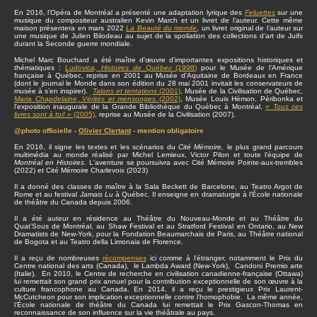
En 2016, l’Opéra de Montréal a présenté une adaptation lyrique des
Feluettes
sur une
musique du compositeur australien Kevin March et un livret de l’auteur. Cette même
maison présentera en mars 2022
La Beauté du monde
, un livret original de l’auteur sur
une musique de Julien Bilodeau au sujet de la spoliation des collections d’art de Juifs
durant la Seconde guerre mondiale.
Michel Marc Bouchard a été maître d'œuvre d'importantes expositions historiques et
thématiques :
Ludovica, Histoires de Québec
(1998)
pour le Musée de l'Amérique
française à Québec, reprise en 2001 au Musée d'Aquitaine de Bordeaux en France
(dont le journal le Monde dans son édition du 28 mai 2001 invitait les conservateurs de
musée à s’en inspirer).
Talons et tentations
(2001)
, Musée de la Civilisation de Québec,
Maria Chapdelaine, Vérités et mensonges
(2002)
, Musée Louis Hémon, Péribonka et
l'exposition inaugurale de la Grande Bibliothèque du Québec à Montréal,
« Tous ces
livres sont à toi! »
(2005)
, reprise au Musée de la Civilisation (2007).
@photo officielle -
Olivier Clertant
- mention obligatoire
En 2016, il signe les textes et les scénarios du
Cité Mémoire,
le plus grand parcours
multimédia au monde réalisé par Michel Lemieux, Victor Pilon et toute l'équipe de
Montréal en Histoires
. L'aventure se poursuivra avec Cité Mémoire Pointe-aux-trembles
(2022) et Cité Mémoire Charlevoix (2023)
Il a donné des classes de maître à la Sala Beckett de Barcelone, au Teatro Argot de
Rome et au festival
Jamais Lu
à Québec. Il enseigne en dramaturgie à l’École nationale
de théâtre du Canada depuis 2006.
Il a été auteur en résidence au Théâtre du Nouveau-Monde et au Théâtre du
Quat’Sous de Montréal, au Shaw Festival et au Stratford Festival en Ontario, au New
Dramatists de New-York, pour la Fondation Beaumarchais de Paris, au Théâtre national
de Bogota et au Teatro della Limonaia de Florence.
Il a reçu de nombreuses
récompenses
ici comme à l’étranger, notamment le Prix du
Centre national des arts (Canada), le Lambda Award (New-York), Candoni Premio arte
(Italie). En 2010, le Centre de recherche en civilisation canadienne-française (Ottawa)
lui remettait son grand prix annuel pour la contribution exceptionnelle de son œuvre à la
culture francophone au Canada. En 2014, il a reçu le prestigieux Prix Laurent-
McCutcheon pour son implication exceptionnelle contre l’homophobie. La même année,
l’École nationale de théâtre du Canada lui remettait le Prix Gascon-Thomas en
reconnaissance de son influence sur la vie théâtrale au pays.