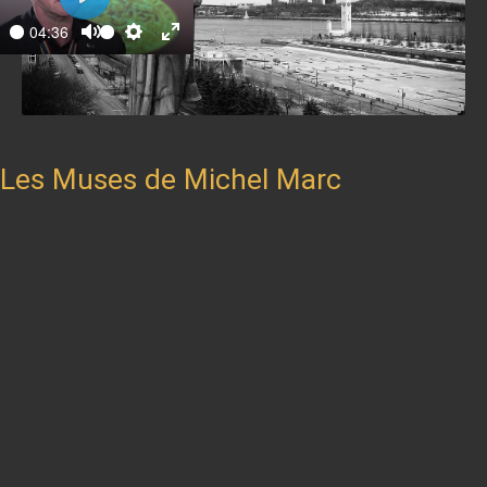
Play
04:36
ay
Mute
Settings
Enter
fullscreen
Les Muses de Michel Marc