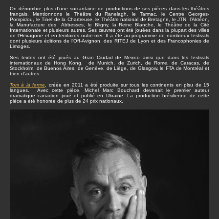
On dénombre plus d’une soixantaine de productions de ses pièces dans les théâtres
français. Mentionnons le Théâtre du Ranelagh, le Tarmac, le Centre Georges-
Pompidou, le Tinel de la Chartreuse, le Théâtre national de Bretagne, le JTN, l’Aktéon,
la Manufacture des Abbesses, le Bligny, la Reine Blanche, le Théâtre de la Cité
Internationale et plusieurs autres. Ses œuvres ont été jouées dans la plupart des villes
de l’Hexagone et en territoires outre-mer. Il a été au programme de nombreux festivals
dont plusieurs éditions de l’Off-Avignon, des RITEJ de Lyon et des Francophonies de
Limoges.
Ses textes ont été joués au Gran Ciudad de Mexico ainsi que dans les festivals
internationaux de Hong Kong, de Munich, de Zurich, de Rome, de Caracas, de
Stockholm, de Buenos Aires, de Genève, de Liège, de Glasgow, le FTA de Montréal et
bien d’autres.
Tom à la ferme
,
créée en 2011 a été produite sur tous les continents en plsu de 15
langues. Avec cette pièce, Michel Marc Bouchard devenait le premier auteur
dramatique canadien joué et publié en Ukraine. La production brésilienne de cette
pièce a été honorée de plus de 24 prix nationaux.