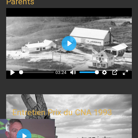
Parents
Play
03:24
Play
Mute
Settings
PIP
Enter
fullscr
Entretien Prix du CNA 1993