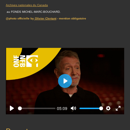
Archives nationales du Canada
au FONDS MICHEL-MARC-BOUCHARD.
@photo officielle by
Olivier Clertant
- mention obligatoire
Play
05:09
Play
Mute
Settings
Enter
fullscr