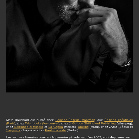
Marc Bouchard est publié chez
Leméac Éditeur (Montréal)
, aux
Éditions Théâtrales
(Paris)
, chez
Talonbooks (Vancouver)
, chez J.
Gordon Shillingford Publishing
(Winnipeg),
chez
Ediciones el Milagro
et
La Capilla
(Mexico),
Ubulibri
(Milan), chez ZAMZ (Séoul) et
Sairyusha
(Tokyo), et chez
Punto de vista
(Madrid).
Les archives littéraires couvrant la première période jusqu'en 2002, sont déposées aux