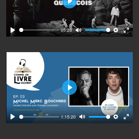
Play
05:28
Play
Mute
Settings
Enter
fullscr
Play
1:15:20
Play
Mute
Settings
Enter
fullscr