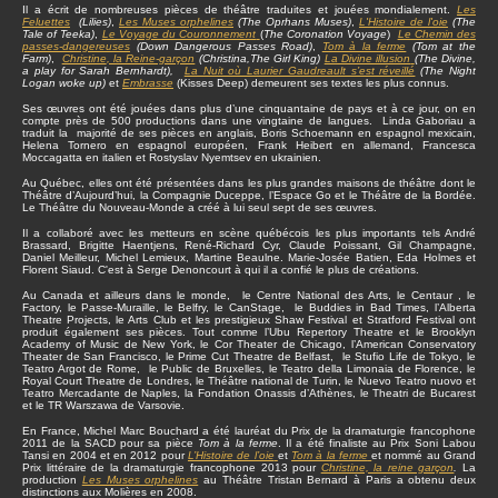
Il a écrit de nombreuses pièces de théâtre traduites et jouées mondialement.
Les
Feluettes
(Lilies)
,
Les Muses orphelines
(The Oprhans Muses)
,
L'Histoire de l'oie
(The
Tale of Teeka)
,
Le Voyage du Couronnement
(
The Coronation Voyage
)
Le Chemin des
passes-dangereuses
(Down Dangerous Passes Road)
,
Tom à la ferme
(Tom at the
Farm)
,
Christine
, la Reine-garçon
(Christina,The Girl King)
La Divine illusion
(The Divine,
a play for Sarah Bernhardt),
La Nuit où Laurier Gaudreault s’est réveillé
(The Night
Logan woke up)
et
Embrasse
(Kisses Deep) demeurent ses textes les plus connus.
Ses œuvres ont été jouées dans plus d’une cinquantaine de pays et à ce jour, on en
compte près de 500 productions dans une vingtaine de langues. Linda Gaboriau a
traduit la majorité de ses pièces en anglais, Boris Schoemann en espagnol mexicain,
Helena Tornero en espagnol européen, Frank Heibert en allemand, Francesca
Moccagatta en italien et Rostyslav Nyemtsev en ukrainien.
Au Québec, elles ont été présentées dans les plus grandes maisons de théâtre dont le
Théâtre d’Aujourd’hui, la Compagnie Duceppe, l’Espace Go et le Théâtre de la Bordée.
Le Théâtre du Nouveau-Monde a créé à lui seul sept de ses œuvres.
Il a collaboré avec les metteurs en scène québécois les plus importants tels André
Brassard, Brigitte Haentjens, René-Richard Cyr, Claude Poissant, Gil Champagne,
Daniel Meilleur, Michel Lemieux, Martine Beaulne. Marie-Josée Batien, Eda Holmes et
Florent Siaud. C'est à Serge Denoncourt à qui il a confié le plus de créations.
Au Canada et ailleurs dans le monde, le Centre National des Arts, le Centaur , le
Factory, le Passe-Muraille, le Belfry, le CanStage, le Buddies in Bad Times, l’Alberta
Theatre Projects, le Arts Club et les prestigieux Shaw Festival et Stratford Festival ont
produit également ses pièces. Tout comme l’Ubu Repertory Theatre et le Brooklyn
Academy of Music de New York, le Cor Theater de Chicago, l’American Conservatory
Theater de San Francisco, le Prime Cut Theatre de Belfast, le Stufio Life de Tokyo, le
Teatro Argot de Rome, le Public de Bruxelles, le Teatro della Limonaia de Florence, le
Royal Court Theatre de Londres, le Théâtre national de Turin, le Nuevo Teatro nuovo et
Teatro Mercadante de Naples, la Fondation Onassis d’Athènes, le Theatri de Bucarest
et le TR Warszawa de Varsovie.
En France, Michel Marc Bouchard a été lauréat du Prix de la dramaturgie francophone
2011 de la SACD pour sa pièce
Tom à la ferme
. Il a été finaliste au Prix Soni Labou
Tansi en 2004 et en 2012 pour
L’Histoire de l’oie
et
Tom à la ferme
et nommé au Grand
Prix littéraire de la dramaturgie francophone 2013 pour
Christine, la reine garçon
.
La
production
Les Muses orphelines
au Théâtre Tristan Bernard à Paris a obtenu deux
distinctions aux Molières en 2008.