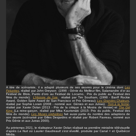
A titre de scénariste, il a adapté plusieurs de ses œuvres pour le cinéma dont
Les
Feluettes
,
réalisé par John Greyson (1996 - Génie du Meilleur film, Salamandre d’or au
Festival de Blois, Pardo d’oro au Festival de Locarno, Prix du public au Festival des
films du monde);
L’Histoire de l’oie
, réalisé par Tim Southam, (1998 - Banff Rockie
Award, Golden Spire Award de San Francisco et Prix Gémeau);
Les Grandes Chaleurs
,
réalisé par Sophie Lorain (2008 - nommé aux Génies et aux Jutras);
Tom à la ferme
,
réalisé par Xavier Dolan (2013 - Prix de la critique à la Mostra de Venise) et
The Girl
King
(La reine-garçon, réalisé par Mika Kaurismäki (2015- Prix du public, Festival des
films du monde).
Les Muses orphelines
fait aussi partie du nombre des adaptions de
son œuvre (scénarisé par Gilles Desjardins et réalisé par Robert Favreau, nommé aux
Prix Génie et aux Jutras 2000).
Au printemps 2021, le réalisateur Xavier Dolan réalisait sa première minisérie télévisuelle
d’après
La Nuit où Laurier Gaudreault s’est réveillé,
produite par Canal + et Québécor
Média.