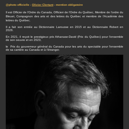
@photo officielle -
Olivier Clertant
- mention obligatoire
Il est Officier de l'Ordre du Canada, Officierr de l'Ordre du Québec, Membre de l’ordre du
Bleuet, Compagnon des arts et des lettres du Québec et membre de l’Académie des
lettres du Québec.
Il a fait son entrée au Dictionnaire Larousse en 2015 et au Dictionnaire Robert en
2026.
En 2021, il reçoit le prestigieux prix Athanase-David (Prix du Québec) pour l’ensemble
de son oeuvre et en 2023,
le Prix du gouverneur général du Canada pour les arts du spectable pour l'ensemble
de sa carrière au Canada et à l'étranger.