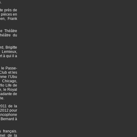
.
te près de
 pièces en
en, Frank
le Théâtre
héâtre du
d, Brigitte
l Lemieux,
 à qui il a
 le Passe-
Club et les
omme l’Ubu
 Chicago,
io Life de
e, le Royal
rcadante de
vie.
2011 de la
n 2012 pour
rancophone
 Bernard à
 français.
nel de la