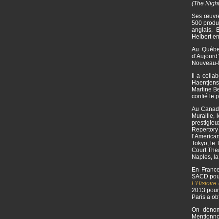
(The Nigh
Ses œuvre
500 produc
anglais,
Heibert e
Au Québec
d’Aujourd
Nouveau-M
Il a colla
Haentjens
Martine Be
confié le 
Au Canada 
Muraille, 
prestigie
Repertor
l’American
Tokyo, le 
Court Thea
Naples, l
En France
SACD pou
L’Histoire 
2013 pou
Paris a ob
On dénomb
Mentionn