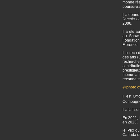
monde réal
poursuivr
Il a donné
Jamais L
2006.
Il a été 
au Shaw F
Fondation
Florence.
Il a reçu
des arts 
recherche
contribut
prestigie
même ann
reconnaiss
@photo off
Il est Of
Compagnon
Il a fait 
En 2021, i
en 2023,
le Prix du
Canada et 