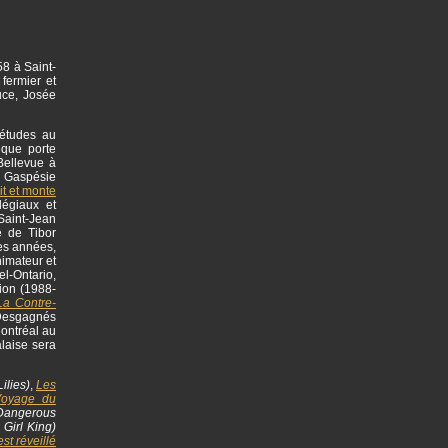
58 à Saint-
fermier et
uce, Josée
 études au
èque porte
Bellevue à
en Gaspésie
rit et monte
légiaux et
Saint-Jean
e de Tibor
es années,
imateur et
el-Ontario,
tion (1988-
La Contre-
 Desgagnés
Montréal au
laise sera
ilies)
,
Les
Voyage du
angerous
 Girl King)
st réveillé