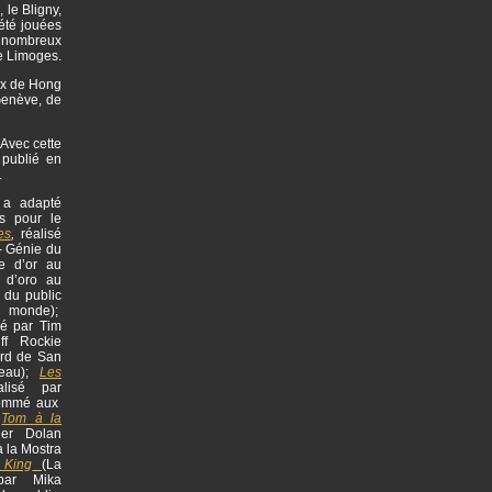
 le Bligny,
 été jouées
de nombreux
de Limoges.
aux de Hong
Genève, de
 Avec cette
 publié en
.
l a adapté
s pour le
es
,
réalisé
- Génie du
re d’or au
o d’oro au
 du public
u monde);
sé par Tim
ff Rockie
rd de San
meau);
Les
alisé par
nommé aux
;
Tom à la
ier Dolan
à la Mostra
 King
(La
 par Mika