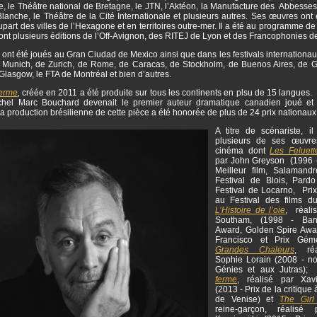
, le Théâtre national de Bretagne, le JTN, l’Aktéon, la Manufacture des Abbesses,
lanche, le Théâtre de la Cité Internationale et plusieurs autres. Ses œuvres ont
upart des villes de l’Hexagone et en territoires outre-mer. Il a été au programme 
dont plusieurs éditions de l’Off-Avignon, des RITEJ de Lyon et des Francophonies 
 ont été joués au Gran Ciudad de Mexico ainsi que dans les festivals internation
Munich, de Zurich, de Rome, de Caracas, de Stockholm, de Buenos Aires, de 
Glasgow, le FTA de Montréal et bien d’autres.
ferme
,
créée en 2011 a été produite sur tous les continents en plsu de 15 langues.
chel Marc Bouchard devenait le premier auteur dramatique canadien joué et
a production brésilienne de cette pièce a été honorée de plus de 24 prix nationaux
A titre de scénariste, i
plusieurs de ses œuvre
cinéma dont
Les Feluett
par John Greyson (1996 
Meilleur film, Salamand
Festival de Blois, Pard
Festival de Locarno, Prix
au Festival des films d
L’Histoire de l’oie
, réali
Southam, (1998 - Ban
Award, Golden Spire Awa
Francisco et Prix Gé
Grandes Chaleurs
, ré
Sophie Lorain (2008 - 
Génies et aux Jutras)
ferme
, réalisé par Xav
(2013 - Prix de la critique 
de Venise) et
The Girl
reine-garçon, réalisé