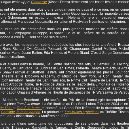
t Logan woke up)
et
Embrasse
(Kisses Deep) demeurent ses textes les plus connus
s ont été jouées dans plus d’une cinquantaine de pays et à ce jour, on en comp
tions dans une vingtaine de langues. Linda Gaboriau a traduit la majorité de ses
 Boris Schoemann en espagnol mexicain, Helena Tornero en espagnol europé
n allemand, Francesca Moccagatta en italien et Rostyslav Nyemtsev en ukrainien.
, elles ont été présentées dans les plus grandes maisons de théâtre dont 
’hui, la Compagnie Duceppe, l’Espace Go et le Théâtre de la Bordée. Le T
onde a créé à lui seul sept de ses œuvres.
boré avec les metteurs en scène québécois les plus importants tels André Brassar
, René-Richard Cyr, Claude Poissant, Gil Champagne, Daniel Meilleur, Miche
aulne. Marie-Josée Batien, Eda Holmes et Florent Siaud. C'est à Serge Denoncourt
plus de créations.
et ailleurs dans le monde, le Centre National des Arts, le Centaur , le Factory,
le Belfry, le CanStage, le Buddies in Bad Times, l’Alberta Theatre Projects, le Arts 
ux Shaw Festival et Stratford Festival ont produit également ses pièces. Tout c
y Theatre et le Brooklyn Academy of Music de New York, le Cor Theater de
 Conservatory Theater de San Francisco, le Prime Cut Theatre de Belfast, le Stuf
Teatro Argot de Rome, le Public de Bruxelles, le Teatro della Limonaia de Florenc
tre de Londres, le Théâtre national de Turin, le Nuevo Teatro nuovo et Teatro Me
a Fondation Onassis d’Athènes, le Theatri de Bucarest et le TR Warszawa de Varso
, Michel Marc Bouchard a été lauréat du Prix de la dramaturgie francophone 
r sa pièce
Tom à la ferme
. Il a été finaliste au Prix Soni Labou Tansi en 2004 et e
de l’oie
et
Tom à la ferme
et nommé au Grand Prix littéraire de la dramaturgie f
r
Christine, la reine garçon
.
La production
Les Muses orphelines
au Théâtre Tristan
tenu deux distinctions aux Molières en 2008.
re plus d’une soixantaine de productions de ses pièces dans les théâtres
ons le Théâtre du Ranelagh, le Tarmac, le Centre Georges-Pompidou, le Ti