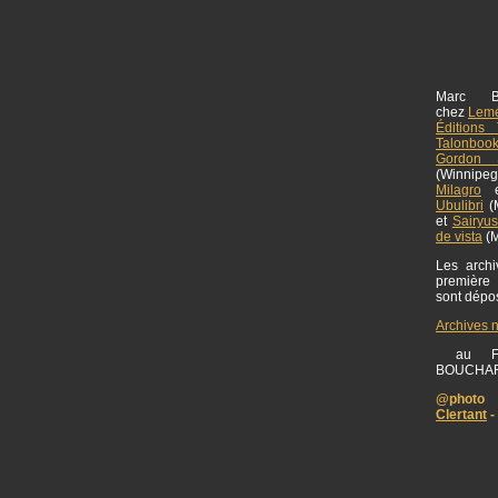
Marc B
chez
Lemé
Éditions 
Talonboo
Gordon S
(Winnipe
Milagro
Ubulibri
(M
et
Sairyu
de vista
(M
Les archiv
première
sont dép
Archives 
au FO
BOUCHA
@photo 
Clertant
-