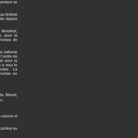
aventure se
)
au festival
ada depuis
 Montréal,
k, pour la
imonaia de
e national
 Centre de
el pour la
 a reçu le
phobie. La
Thomas en
du Bleuet,
ec.
n oeuvre et
arrière au