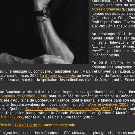
Kaurismäki (2015- Prix 
Festival des films du m
Muses orphelines
fait auss
nombre des adaptions de
(scénarisé par Gilles Des
réalisé par Robert Favr
aux Prix Génie et aux Jutr
Au printemps 2021, le r
Xavier Dolan réalisait s
minisérie télévisuelle 
Nuit où Laurier Gaudrea
réveillé,
produite par C
Québécor Média.
En 2016, l’Opéra de M
présenté une adaptation l
ur une musique du compositeur australien Kevin March et un livret de l’auteur. 
résentera en mars 2022
La Beauté du monde
, un livret original de l’auteur sur 
Bilodeau au sujet de la spoliation des collections d’art de Juifs durant la Seco
.
rc Bouchard a été maître d'œuvre d'importantes expositions historiques et thé
 Histoires de Québec
(1998)
pour le Musée de l'Amérique française à Québec, 
usée d'Aquitaine de Bordeaux en France (dont le journal le Monde dans son édi
nvitait les conservateurs de musée à s’en inspirer).
Talons et tentations
(2001)
, M
ion de Québec,
Maria Chapdelaine, Vérités et mensonges
(2002)
, Musée Lou
 et l'exposition inaugurale de la Grande Bibliothèque du Québec à Montréal,
«
 à toi! »
(2005)
, reprise au Musée de la Civilisation (2007).
icielle -
Olivier Clertant
- mention obligatoire
l signe les textes et les scénarios du
Cité Mémoire,
le plus grand parcours mul