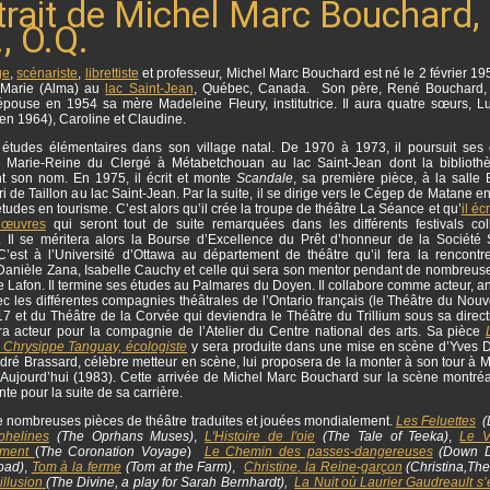
trait de Michel Marc Bouchard,
, O.Q.
ge
,
scénariste
,
librettiste
et professeur, Michel Marc Bouchard est né le 2 février 19
Marie (Alma) au
lac Saint-Jean
, Québec, Canada. Son père, René Bouchard, 
épouse en 1954 sa mère Madeleine Fleury, institutrice. Il aura quatre sœurs, L
en 1964), Caroline et Claudine.
es études élémentaires dans son village natal.
De 1970 à 1973, il poursuit ses
 Marie-Reine du Clergé à Métabetchouan au lac Saint-Jean dont la biblioth
t son nom. En 1975, il écrit et monte
Scandale
, sa première pièce, à la salle 
i de Taillon au lac Saint-Jean. Par la suite, il se dirige vers le Cégep de Matane 
tudes en tourisme. C’est alors qu’il crée la troupe de théâtre La Séance et qu’
il éc
 œuvres
qui seront tout de suite remarquées dans les différents festivals col
. Il se méritera alors la Bourse d’Excellence du Prêt d’honneur de la Société 
 C’est à l’Université d’Ottawa au département de théâtre qu’il fera la rencontr
 Danièle Zana, Isabelle Cauchy et celle qui sera son mentor pendant de nombreus
Lafon. Il termine ses études au Palmares du Doyen. Il collabore comme acteur, an
c les différentes compagnies théâtrales de l’Ontario français (le Théâtre du Nouv
 17 et du Théâtre de la Corvée qui deviendra le Théâtre du Trillium sous sa direc
sera acteur pour la compagnie de l’Atelier du Centre national des arts. Sa pièce
 Chrysippe Tanguay, écologiste
y sera produite dans une mise en scène d’Yves
dré Brassard, célèbre metteur en scène, lui proposera de la monter à son tour à 
’Aujourd’hui (1983). Cette arrivée de Michel Marc Bouchard sur la scène montréa
te pour la suite de sa carrière.
 de nombreuses pièces de théâtre traduites et jouées mondialement.
Les Feluettes
(L
phelines
(The Oprhans Muses)
,
L'Histoire de l'oie
(The Tale of Teeka)
,
Le 
ment
(
The Coronation Voyage
)
Le Chemin des passes-dangereuses
(Down D
oad)
,
Tom à la ferme
(Tom at the Farm)
,
Christine
, la Reine-garçon
(Christina,The
illusion
(The Divine, a play for Sarah Bernhardt),
La Nuit où Laurier Gaudreault s’e