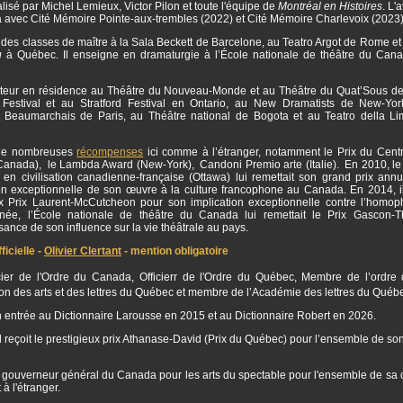
isé par Michel Lemieux, Victor Pilon et toute l'équipe de
Montréal en Histoires
. L'
a avec Cité Mémoire Pointe-aux-trembles (2022) et Cité Mémoire Charlevoix (2023
 des classes de maître à la Sala Beckett de Barcelone, au Teatro Argot de Rome et 
u
à Québec. Il enseigne en dramaturgie à l’École nationale de théâtre du Can
auteur en résidence au Théâtre du Nouveau-Monde et au Théâtre du Quat’Sous de
estival et au Stratford Festival en Ontario, au New Dramatists de New-Yor
 Beaumarchais de Paris, au Théâtre national de Bogota et au Teatro della L
 de nombreuses
récompenses
ici comme à l’étranger, notamment le Prix du Centr
(Canada), le Lambda Award (New-York), Candoni Premio arte (Italie). En 2010, le
 en civilisation canadienne-française (Ottawa) lui remettait son grand prix annu
ion exceptionnelle de son œuvre à la culture francophone au Canada. En 2014, il
ux Prix Laurent-McCutcheon pour son implication exceptionnelle contre l’homo
ée, l’École nationale de théâtre du Canada lui remettait le Prix Gascon-
ance de son influence sur la vie théâtrale au pays.
icielle -
Olivier Clertant
- mention obligatoire
ficier de l'Ordre du Canada, Officierr de l'Ordre du Québec, Membre de l’ordre 
 des arts et des lettres du Québec et membre de l’Académie des lettres du Québ
son entrée au Dictionnaire Larousse en 2015 et au Dictionnaire Robert en 2026.
l reçoit le prestigieux prix Athanase-David (Prix du Québec) pour l’ensemble de so
 gouverneur général du Canada pour les arts du spectable pour l'ensemble de sa c
à l'étranger.