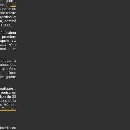
du public,
onde).
Les
i partie du
 son œuvre
jardins et
eau, nommé
as 2000).
éalisateur
a première
d’après
La
ult s’est
anal + et
ontréal a
yrique des
Cette même
une musique
nde guerre
matiques :
reprise en
tion du 28
usée de la
is Hémon,
 Tous ces
timédia au