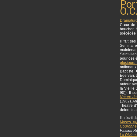
Por
O.C.
Dramatur
Cœur de 
boucher, 
(décédée 
Il fait s
Séminaire
maintenan
Saint-Henr
pour des é
plusieurs
nationaux
Baptiste.
Egervari,
Dominique 
auteur ave
la Vieille
90)). Il 
Nature de
(1982). An
Théâtre d
déterminan
Il a écrit
Muses or
Couronne
Passes R
La Divine 