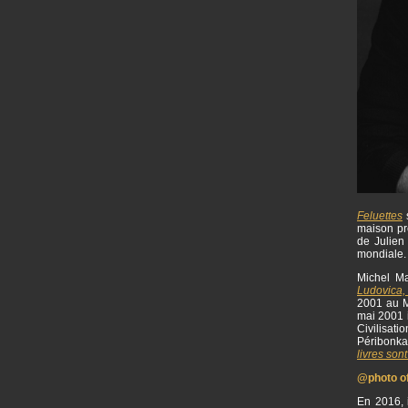
Feluettes
s
maison p
de Julien 
mondiale
Michel Ma
Ludovica,
2001 au M
mai 2001 i
Civilisat
Péribonka
livres sont
@photo off
En 2016, i