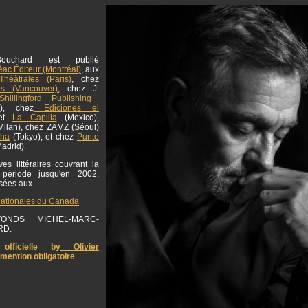
ouchard est publié
ac Éditeur (Montréal)
, aux
Théâtrales (Paris)
, chez
ks (Vancouver)
, chez J.
hillingford Publishing
g), chez
Ediciones el
et
La Capilla
(Mexico),
ilan), chez ZAMZ (Séoul)
sha
(Tokyo), et chez
Punto
adrid).
es littéraires couvrant la
 période jusqu'en 2002,
osées aux
nationales du Canada
NDS MICHEL-MARC-
RD.
officielle by
Olivier
 mention obligatoire