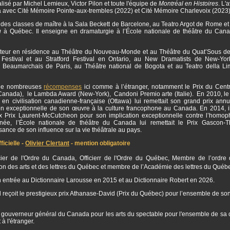
isé par Michel Lemieux, Victor Pilon et toute l'équipe de
Montréal en Histoires
. L'
a avec Cité Mémoire Pointe-aux-trembles (2022) et Cité Mémoire Charlevoix (2023
 des classes de maître à la Sala Beckett de Barcelone, au Teatro Argot de Rome et 
u
à Québec. Il enseigne en dramaturgie à l’École nationale de théâtre du Can
auteur en résidence au Théâtre du Nouveau-Monde et au Théâtre du Quat’Sous de
estival et au Stratford Festival en Ontario, au New Dramatists de New-Yor
 Beaumarchais de Paris, au Théâtre national de Bogota et au Teatro della L
 de nombreuses
récompenses
ici comme à l’étranger, notamment le Prix du Centr
(Canada), le Lambda Award (New-York), Candoni Premio arte (Italie). En 2010, le
 en civilisation canadienne-française (Ottawa) lui remettait son grand prix annu
ion exceptionnelle de son œuvre à la culture francophone au Canada. En 2014, il
ux Prix Laurent-McCutcheon pour son implication exceptionnelle contre l’homo
ée, l’École nationale de théâtre du Canada lui remettait le Prix Gascon-
ance de son influence sur la vie théâtrale au pays.
icielle -
Olivier Clertant
- mention obligatoire
ficier de l'Ordre du Canada, Officierr de l'Ordre du Québec, Membre de l’ordre 
 des arts et des lettres du Québec et membre de l’Académie des lettres du Québ
son entrée au Dictionnaire Larousse en 2015 et au Dictionnaire Robert en 2026.
l reçoit le prestigieux prix Athanase-David (Prix du Québec) pour l’ensemble de so
 gouverneur général du Canada pour les arts du spectable pour l'ensemble de sa c
à l'étranger.