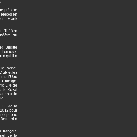
.
te près de
 pièces en
en, Frank
le Théâtre
héâtre du
d, Brigitte
l Lemieux,
 à qui il a
 le Passe-
Club et les
omme l’Ubu
 Chicago,
io Life de
e, le Royal
rcadante de
vie.
2011 de la
n 2012 pour
rancophone
 Bernard à
 français.
nel de la