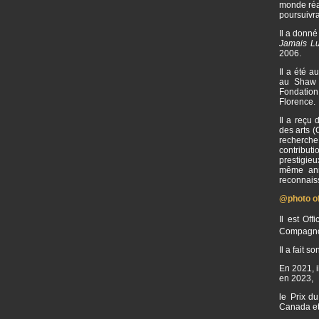
monde réal
poursuivr
Il a donné
Jamais L
2006.
Il a été 
au Shaw F
Fondation
Florence.
Il a reçu
des arts 
recherche
contribut
prestigie
même ann
reconnaiss
@photo off
Il est Of
Compagnon
Il a fait 
En 2021, i
en 2023,
le Prix du
Canada et 