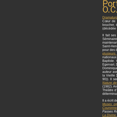
Por
O.C.
Dramatur
Cœur de 
boucher, 
(décédée 
Il fait s
Séminaire
maintenan
Saint-Henr
pour des é
plusieurs
nationaux
Baptiste.
Egervari,
Dominique 
auteur ave
la Vieille
90)). Il 
Nature de
(1982). An
Théâtre d
déterminan
Il a écrit
Muses or
Couronne
Passes R
La Divine 