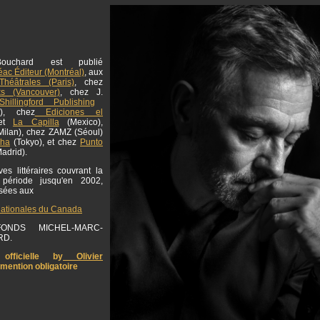
ouchard est publié
ac Éditeur (Montréal)
, aux
Théâtrales (Paris)
, chez
ks (Vancouver)
, chez J.
hillingford Publishing
g), chez
Ediciones el
et
La Capilla
(Mexico),
ilan), chez ZAMZ (Séoul)
sha
(Tokyo), et chez
Punto
adrid).
es littéraires couvrant la
 période jusqu'en 2002,
osées aux
nationales du Canada
NDS MICHEL-MARC-
RD.
officielle by
Olivier
 mention obligatoire