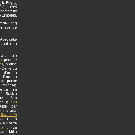
 le Bligny,
 été jouées
de nombreux
de Limoges.
aux de Hong
Genève, de
 Avec cette
 publié en
.
l a adapté
s pour le
es
,
réalisé
- Génie du
re d’or au
o d’oro au
 du public
u monde);
sé par Tim
ff Rockie
rd de San
meau);
Les
alisé par
nommé aux
;
Tom à la
ier Dolan
à la Mostra
 King
(La
 par Mika