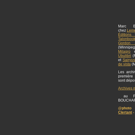
Marc B
chez
Lemé
Éditions 
Talonboo
Gordon S
(Winnipe
Milagro
Ubulibri
(M
et
Sairyu
de vista
(M
Les archiv
première
sont dép
Archives 
au FO
BOUCHA
@photo 
Clertant
-