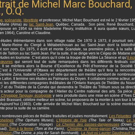
trait de Michel Marc Bouchard,
, O.Q.
ge
,
scénariste
,
librettiste
et professeur, Michel Marc Bouchard est né le 2 février 19
Marie (Alma) au
lac Saint-Jean
, Québec, Canada. Son père, René Bouchard, 
épouse en 1954 sa mère Madeleine Fleury, institutrice. Il aura quatre sœurs, L
en 1964), Caroline et Claudine.
es études élémentaires dans son village natal.
De 1970 à 1973, il poursuit ses
 Marie-Reine du Clergé à Métabetchouan au lac Saint-Jean dont la biblioth
t son nom. En 1975, il écrit et monte
Scandale
, sa première pièce, à la salle 
i de Taillon au lac Saint-Jean. Par la suite, il se dirige vers le Cégep de Matane 
tudes en tourisme. C’est alors qu’il crée la troupe de théâtre La Séance et qu’
il éc
 œuvres
qui seront tout de suite remarquées dans les différents festivals col
. Il se méritera alors la Bourse d’Excellence du Prêt d’honneur de la Société 
 C’est à l’Université d’Ottawa au département de théâtre qu’il fera la rencontr
 Danièle Zana, Isabelle Cauchy et celle qui sera son mentor pendant de nombreus
Lafon. Il termine ses études au Palmares du Doyen. Il collabore comme acteur, an
c les différentes compagnies théâtrales de l’Ontario français (le Théâtre du Nouv
 17 et du Théâtre de la Corvée qui deviendra le Théâtre du Trillium sous sa direc
sera acteur pour la compagnie de l’Atelier du Centre national des arts. Sa pièce
 Chrysippe Tanguay, écologiste
y sera produite dans une mise en scène d’Yves
dré Brassard, célèbre metteur en scène, lui proposera de la monter à son tour à 
’Aujourd’hui (1983). Cette arrivée de Michel Marc Bouchard sur la scène montréa
te pour la suite de sa carrière.
 de nombreuses pièces de théâtre traduites et jouées mondialement.
Les Feluettes
(L
phelines
(The Oprhans Muses)
,
L'Histoire de l'oie
(The Tale of Teeka)
,
Le 
ment
(
The Coronation Voyage
)
Le Chemin des passes-dangereuses
(Down D
oad)
,
Tom à la ferme
(Tom at the Farm)
,
Christine
, la Reine-garçon
(Christina,The
illusion
(The Divine, a play for Sarah Bernhardt),
La Nuit où Laurier Gaudreault s’e