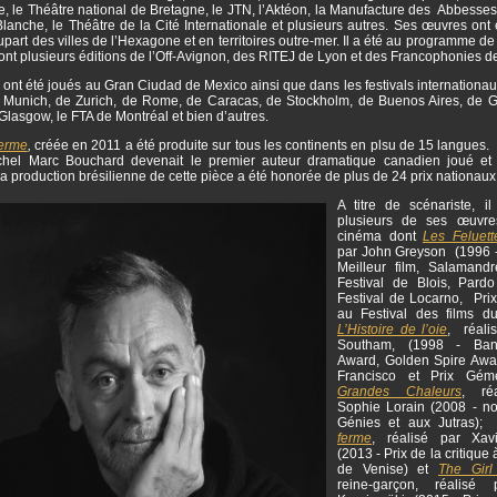
, le Théâtre national de Bretagne, le JTN, l’Aktéon, la Manufacture des Abbesses,
lanche, le Théâtre de la Cité Internationale et plusieurs autres. Ses œuvres ont
upart des villes de l’Hexagone et en territoires outre-mer. Il a été au programme 
dont plusieurs éditions de l’Off-Avignon, des RITEJ de Lyon et des Francophonies 
 ont été joués au Gran Ciudad de Mexico ainsi que dans les festivals internation
Munich, de Zurich, de Rome, de Caracas, de Stockholm, de Buenos Aires, de 
Glasgow, le FTA de Montréal et bien d’autres.
ferme
,
créée en 2011 a été produite sur tous les continents en plsu de 15 langues.
chel Marc Bouchard devenait le premier auteur dramatique canadien joué et
a production brésilienne de cette pièce a été honorée de plus de 24 prix nationaux
A titre de scénariste, i
plusieurs de ses œuvre
cinéma dont
Les Feluett
par John Greyson (1996 
Meilleur film, Salamand
Festival de Blois, Pard
Festival de Locarno, Prix
au Festival des films d
L’Histoire de l’oie
, réali
Southam, (1998 - Ban
Award, Golden Spire Awa
Francisco et Prix Gé
Grandes Chaleurs
, ré
Sophie Lorain (2008 - 
Génies et aux Jutras)
ferme
, réalisé par Xav
(2013 - Prix de la critique 
de Venise) et
The Girl
reine-garçon, réalisé