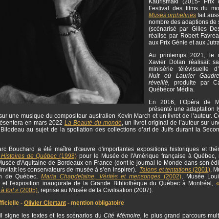
Kaurismäki (2015- Prix 
Festival des films du m
Muses orphelines
fait auss
nombre des adaptions de
(scénarisé par Gilles Des
réalisé par Robert Favr
aux Prix Génie et aux Jutr
Au printemps 2021, le r
Xavier Dolan réalisait s
minisérie télévisuelle 
Nuit où Laurier Gaudrea
réveillé,
produite par C
Québécor Média.
En 2016, l’Opéra de M
présenté une adaptation l
ur une musique du compositeur australien Kevin March et un livret de l’auteur. 
résentera en mars 2022
La Beauté du monde
, un livret original de l’auteur sur 
Bilodeau au sujet de la spoliation des collections d’art de Juifs durant la Seco
.
rc Bouchard a été maître d'œuvre d'importantes expositions historiques et thé
 Histoires de Québec
(1998)
pour le Musée de l'Amérique française à Québec, 
usée d'Aquitaine de Bordeaux en France (dont le journal le Monde dans son édi
nvitait les conservateurs de musée à s’en inspirer).
Talons et tentations
(2001)
, M
ion de Québec,
Maria Chapdelaine, Vérités et mensonges
(2002)
, Musée Lou
 et l'exposition inaugurale de la Grande Bibliothèque du Québec à Montréal,
«
 à toi! »
(2005)
, reprise au Musée de la Civilisation (2007).
icielle -
Olivier Clertant
- mention obligatoire
l signe les textes et les scénarios du
Cité Mémoire,
le plus grand parcours mul