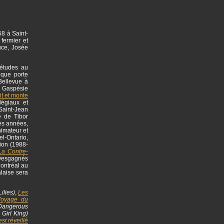
58 à Saint-
fermier et
uce, Josée
 études au
èque porte
Bellevue à
en Gaspésie
rit et monte
légiaux et
Saint-Jean
e de Tibor
es années,
imateur et
el-Ontario,
tion (1988-
La Contre-
 Desgagnés
Montréal au
laise sera
ilies)
,
Les
Voyage du
angerous
 Girl King)
st réveillé