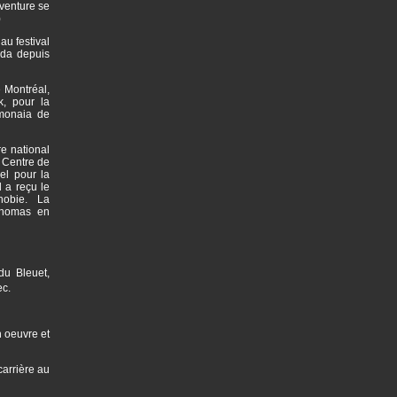
aventure se
)
au festival
ada depuis
 Montréal,
k, pour la
imonaia de
e national
 Centre de
el pour la
 a reçu le
phobie. La
Thomas en
du Bleuet,
ec.
n oeuvre et
arrière au