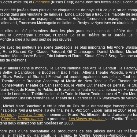
t Logan woke up)
et
Embrasse
(Kisses Deep) demeurent ses textes les plus connus
s ont été jouées dans plus d’une cinquantaine de pays et à ce jour, on en comp
tions dans une vingtaine de langues. Linda Gaboriau a traduit la majorité de ses
 Boris Schoemann en espagnol mexicain, Helena Tornero en espagnol europé
n allemand, Francesca Moccagatta en italien et Rostyslav Nyemtsev en ukrainien.
, elles ont été présentées dans les plus grandes maisons de théâtre dont 
’hui, la Compagnie Duceppe, l’Espace Go et le Théâtre de la Bordée. Le T
onde a créé à lui seul sept de ses œuvres.
boré avec les metteurs en scène québécois les plus importants tels André Brassar
, René-Richard Cyr, Claude Poissant, Gil Champagne, Daniel Meilleur, Miche
aulne. Marie-Josée Batien, Eda Holmes et Florent Siaud. C'est à Serge Denoncourt
plus de créations.
et ailleurs dans le monde, le Centre National des Arts, le Centaur , le Factory,
le Belfry, le CanStage, le Buddies in Bad Times, l’Alberta Theatre Projects, le Arts 
ux Shaw Festival et Stratford Festival ont produit également ses pièces. Tout c
y Theatre et le Brooklyn Academy of Music de New York, le Cor Theater de
 Conservatory Theater de San Francisco, le Prime Cut Theatre de Belfast, le Stuf
Teatro Argot de Rome, le Public de Bruxelles, le Teatro della Limonaia de Florenc
tre de Londres, le Théâtre national de Turin, le Nuevo Teatro nuovo et Teatro Me
a Fondation Onassis d’Athènes, le Theatri de Bucarest et le TR Warszawa de Varso
, Michel Marc Bouchard a été lauréat du Prix de la dramaturgie francophone 
r sa pièce
Tom à la ferme
. Il a été finaliste au Prix Soni Labou Tansi en 2004 et e
de l’oie
et
Tom à la ferme
et nommé au Grand Prix littéraire de la dramaturgie f
r
Christine, la reine garçon
.
La production
Les Muses orphelines
au Théâtre Tristan
tenu deux distinctions aux Molières en 2008.
re plus d’une soixantaine de productions de ses pièces dans les théâtres
ons le Théâtre du Ranelagh, le Tarmac, le Centre Georges-Pompidou, le Ti