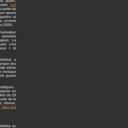
du public,
onde).
Les
i partie du
 son œuvre
jardins et
eau, nommé
as 2000).
éalisateur
a première
d’après
La
ult s’est
anal + et
ontréal a
yrique des
Cette même
une musique
nde guerre
matiques :
reprise en
tion du 28
usée de la
is Hémon,
 Tous ces
timédia au