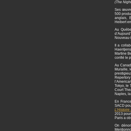
(The Nigh
Ses œuvre
500 produc
anglais,
Heibert e
Au Québec
d’Aujourd
Nouveau-M
Il a colla
Haentjens
Martine Be
confié le 
Au Canada 
Muraille, 
prestigie
Repertor
l’American
Tokyo, le 
Court Thea
Naples, l
En France
SACD pou
L’Histoire 
2013 pou
Paris a ob
On dénomb
Mentionn