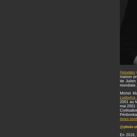
Feluettes
s
maison p
de Julien 
mondiale
Michel Ma
Ludovica,
2001 au M
mai 2001 i
Civilisat
Péribonka
livres sont
@photo off
En 2016, i