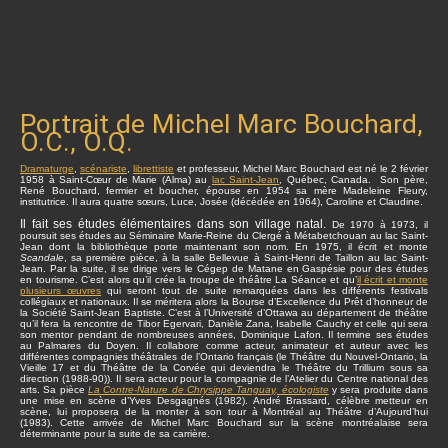
Portrait de Michel Marc Bouchard,
O.C., O.Q.
Dramaturge
,
scénariste
,
librettiste
et professeur, Michel Marc Bouchard est né le 2 février
1958 à Saint-Cœur de Marie (Alma) au
lac Saint-Jean
, Québec, Canada. Son père,
René Bouchard, fermier et boucher, épouse en 1954 sa mère Madeleine Fleury,
institutrice. Il aura quatre sœurs, Luce, Josée (décédée en 1964), Caroline et Claudine.
Il fait ses études élémentaires dans son village natal.
De 1970 à 1973, il
poursuit ses études au Séminaire Marie-Reine du Clergé à Métabetchouan au lac Saint-
Jean dont la bibliothèque porte maintenant son nom. En 1975, il écrit et monte
Scandale
, sa première pièce, à la salle Bellevue à Saint-Henri de Taillon au lac Saint-
Jean. Par la suite, il se dirige vers le Cégep de Matane en Gaspésie pour des études
en tourisme. C’est alors qu’il crée la troupe de théâtre La Séance et qu’
il écrit et monte
plusieurs œuvres
qui seront tout de suite remarquées dans les différents festivals
collégiaux et nationaux. Il se méritera alors la Bourse d’Excellence du Prêt d’honneur de
la Société Saint-Jean Baptiste. C’est à l’Université d’Ottawa au département de théâtre
qu’il fera la rencontre de Tibor Egervari, Danièle Zana, Isabelle Cauchy et celle qui sera
son mentor pendant de nombreuses années, Dominique Lafon. Il termine ses études
au Palmares du Doyen. Il collabore comme acteur, animateur et auteur avec les
différentes compagnies théâtrales de l’Ontario français (le Théâtre du Nouvel-Ontario, la
Vieille 17 et du Théâtre de la Corvée qui deviendra le Théâtre du Trillium sous sa
direction (1988-90)). Il sera acteur pour la compagnie de l’Atelier du Centre national des
arts. Sa pièce
La Contre-Nature de Chrysippe Tanguay, écologiste
y sera produite dans
une mise en scène d’Yves Desgagnés (1982). André Brassard, célèbre metteur en
scène, lui proposera de la monter à son tour à Montréal au Théâtre d’Aujourd’hui
(1983). Cette arrivée de Michel Marc Bouchard sur la scène montréalaise sera
déterminante pour la suite de sa carrière.