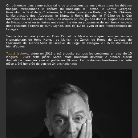
On dénombre plus d’une soixantaine de productions de ses pièces dans les théâtres
français. Mentionnons le Théâtre du Ranelagh, le Tarmac, le Centre Georges-
Pompidou, le Tinel de la Chartreuse, le Théâtre national de Bretagne, le JTN, l’Aktéon,
la Manufacture des Abbesses, le Bligny, la Reine Blanche, le Théâtre de la Cité
Internationale et plusieurs autres. Ses œuvres ont été jouées dans la plupart des villes
de l’Hexagone et en territoires outre-mer. Il a été au programme de nombreux festivals
dont plusieurs éditions de l’Off-Avignon, des RITEJ de Lyon et des Francophonies de
Limoges.
Ses textes ont été joués au Gran Ciudad de Mexico ainsi que dans les festivals
internationaux de Hong Kong, de Munich, de Zurich, de Rome, de Caracas, de
Stockholm, de Buenos Aires, de Genève, de Liège, de Glasgow, le FTA de Montréal et
bien d’autres.
Tom à la ferme
,
créée en 2011 a été produite sur tous les continents en plsu de 15
langues. Avec cette pièce, Michel Marc Bouchard devenait le premier auteur
dramatique canadien joué et publié en Ukraine. La production brésilienne de cette
pièce a été honorée de plus de 24 prix nationaux.