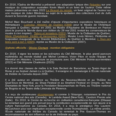
En 2016, l’Opéra de Montréal a présenté une adaptation lyrique des
Feluettes
sur une
musique du compositeur australien Kevin March et un livret de l’auteur. Cette même
maison présentera en mars 2022
La Beauté du monde
, un livret original de l’auteur sur
une musique de Julien Bilodeau au sujet de la spoliation des collections d’art de Juifs
durant la Seconde guerre mondiale.
Michel Marc Bouchard a été maître d'œuvre d'importantes expositions historiques et
thématiques :
Ludovica, Histoires de Québec
(1998)
pour le Musée de l'Amérique
française à Québec, reprise en 2001 au Musée d'Aquitaine de Bordeaux en France
(dont le journal le Monde dans son édition du 28 mai 2001 invitait les conservateurs de
musée à s’en inspirer).
Talons et tentations
(2001)
, Musée de la Civilisation de Québec,
Maria Chapdelaine, Vérités et mensonges
(2002)
, Musée Louis Hémon, Péribonka et
l'exposition inaugurale de la Grande Bibliothèque du Québec à Montréal,
« Tous ces
livres sont à toi! »
(2005)
, reprise au Musée de la Civilisation (2007).
@photo officielle -
Olivier Clertant
- mention obligatoire
En 2016, il signe les textes et les scénarios du
Cité Mémoire,
le plus grand parcours
multimédia au monde réalisé par Michel Lemieux, Victor Pilon et toute l'équipe de
Montréal en Histoires
. L'aventure se poursuivra avec Cité Mémoire Pointe-aux-trembles
(2022) et Cité Mémoire Charlevoix (2023)
Il a donné des classes de maître à la Sala Beckett de Barcelone, au Teatro Argot de
Rome et au festival
Jamais Lu
à Québec. Il enseigne en dramaturgie à l’École nationale
de théâtre du Canada depuis 2006.
Il a été auteur en résidence au Théâtre du Nouveau-Monde et au Théâtre du
Quat’Sous de Montréal, au Shaw Festival et au Stratford Festival en Ontario, au New
Dramatists de New-York, pour la Fondation Beaumarchais de Paris, au Théâtre national
de Bogota et au Teatro della Limonaia de Florence.
Il a reçu de nombreuses
récompenses
ici comme à l’étranger, notamment le Prix du
Centre national des arts (Canada), le Lambda Award (New-York), Candoni Premio arte
(Italie). En 2010, le Centre de recherche en civilisation canadienne-française (Ottawa)
lui remettait son grand prix annuel pour la contribution exceptionnelle de son œuvre à la
culture francophone au Canada. En 2014, il a reçu le prestigieux Prix Laurent-
McCutcheon pour son implication exceptionnelle contre l’homophobie. La même année,
l’École nationale de théâtre du Canada lui remettait le Prix Gascon-Thomas en
reconnaissance de son influence sur la vie théâtrale au pays.