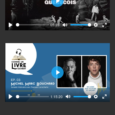
Play
05:28
Play
Mute
Settings
Enter
fullscr
Play
1:15:20
Play
Mute
Settings
Enter
fullscr