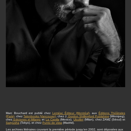
Marc Bouchard est publié chez
Leméac Éditeur (Montréal)
, aux
Éditions Théâtrales
(Paris)
, chez
Talonbooks (Vancouver)
, chez J.
Gordon Shillingford Publishing
(Winnipeg),
chez
Ediciones el Milagro
et
La Capilla
(Mexico),
Ubulibri
(Milan), chez ZAMZ (Séoul) et
Sairyusha
(Tokyo), et chez
Punto de vista
(Madrid).
Les archives littéraires couvrant la première période jusqu'en 2002, sont déposées aux