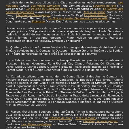
Il a écrit de nombreuses pièces de théâtre traduites et jouées mondialement.
Les
Feluettes
(Lilies)
,
Les Muses orphelines
(The Oprhans Muses)
,
L'Histoire de l'oie
(The
Tale of Teeka)
,
Le Voyage du Couronnement
(
The Coronation Voyage
)
Le Chemin des
passes-dangereuses
(Down Dangerous Passes Road)
,
Tom à la ferme
(Tom at the
Farm)
,
Christine
, la Reine-garçon
(Christina,The Girl King)
La Divine illusion
(The Divine,
a play for Sarah Bernhardt),
La Nuit où Laurier Gaudreault s’est réveillé
(The Night
Logan woke up)
et
Embrasse
(Kisses Deep) demeurent ses textes les plus connus.
Ses œuvres ont été jouées dans plus d’une cinquantaine de pays et à ce jour, on en
compte près de 500 productions dans une vingtaine de langues. Linda Gaboriau a
traduit la majorité de ses pièces en anglais, Boris Schoemann en espagnol mexicain,
Helena Tornero en espagnol européen, Frank Heibert en allemand, Francesca
Moccagatta en italien et Rostyslav Nyemtsev en ukrainien.
Au Québec, elles ont été présentées dans les plus grandes maisons de théâtre dont le
Théâtre d’Aujourd’hui, la Compagnie Duceppe, l’Espace Go et le Théâtre de la Bordée.
Le Théâtre du Nouveau-Monde a créé à lui seul sept de ses œuvres.
Il a collaboré avec les metteurs en scène québécois les plus importants tels André
Brassard, Brigitte Haentjens, René-Richard Cyr, Claude Poissant, Gil Champagne,
Daniel Meilleur, Michel Lemieux, Martine Beaulne. Marie-Josée Batien, Eda Holmes et
Florent Siaud. C'est à Serge Denoncourt à qui il a confié le plus de créations.
Au Canada et ailleurs dans le monde, le Centre National des Arts, le Centaur , le
Factory, le Passe-Muraille, le Belfry, le CanStage, le Buddies in Bad Times, l’Alberta
Theatre Projects, le Arts Club et les prestigieux Shaw Festival et Stratford Festival ont
produit également ses pièces. Tout comme l’Ubu Repertory Theatre et le Brooklyn
Academy of Music de New York, le Cor Theater de Chicago, l’American Conservatory
Theater de San Francisco, le Prime Cut Theatre de Belfast, le Stufio Life de Tokyo, le
Teatro Argot de Rome, le Public de Bruxelles, le Teatro della Limonaia de Florence, le
Royal Court Theatre de Londres, le Théâtre national de Turin, le Nuevo Teatro nuovo et
Teatro Mercadante de Naples, la Fondation Onassis d’Athènes, le Theatri de Bucarest
et le TR Warszawa de Varsovie.
En France, Michel Marc Bouchard a été lauréat du Prix de la dramaturgie francophone
2011 de la SACD pour sa pièce
Tom à la ferme
. Il a été finaliste au Prix Soni Labou
Tansi en 2004 et en 2012 pour
L’Histoire de l’oie
et
Tom à la ferme
et nommé au Grand
Prix littéraire de la dramaturgie francophone 2013 pour
Christine, la reine garçon
.
La
production
Les Muses orphelines
au Théâtre Tristan Bernard à Paris a obtenu deux
distinctions aux Molières en 2008.