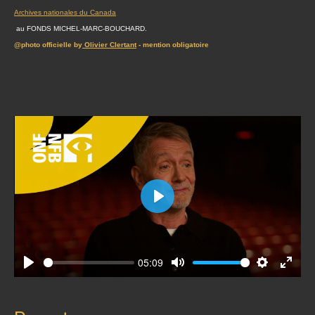
Archives nationales du Canada
au FONDS MICHEL-MARC-BOUCHARD.
@photo officielle by
Olivier Clertant
- mention obligatoire
Play
05:09
Play
Mute
Settings
Enter
fullscr