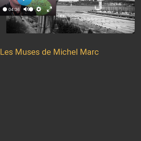
Play
04:36
ay
Mute
Settings
Enter
fullscreen
Les Muses de Michel Marc