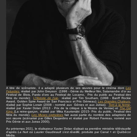
A titre de scénariste, il a adapté plusieurs de ses œuvres pour le cinéma dont
Les
Feluettes
,
réalisé par John Greyson (1996 - Génie du Meilleur film, Salamandre d’or au
Festival de Blois, Pardo d’oro au Festival de Locarno, Prix du public au Festival des
films du monde);
L’Histoire de l’oie
, réalisé par Tim Southam, (1998 - Banff Rockie
Award, Golden Spire Award de San Francisco et Prix Gémeau);
Les Grandes Chaleurs
,
réalisé par Sophie Lorain (2008 - nommé aux Génies et aux Jutras);
Tom à la ferme
,
réalisé par Xavier Dolan (2013 - Prix de la critique à la Mostra de Venise) et
The Girl
King
(La reine-garçon, réalisé par Mika Kaurismäki (2015- Prix du public, Festival des
films du monde).
Les Muses orphelines
fait aussi partie du nombre des adaptions de
son œuvre (scénarisé par Gilles Desjardins et réalisé par Robert Favreau, nommé aux
Prix Génie et aux Jutras 2000).
Au printemps 2021, le réalisateur Xavier Dolan réalisait sa première minisérie télévisuelle
d’après
La Nuit où Laurier Gaudreault s’est réveillé,
produite par Canal + et Québécor
Média.