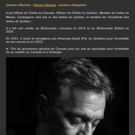
@photo officielle -
Olivier Clertant
- mention obligatoire
Il est Officier de l'Ordre du Canada, Officierr de l'Ordre du Québec, Membre de l’ordre du
Bleuet, Compagnon des arts et des lettres du Québec et membre de l’Académie des
lettres du Québec.
Il a fait son entrée au Dictionnaire Larousse en 2015 et au Dictionnaire Robert en
2026.
En 2021, il reçoit le prestigieux prix Athanase-David (Prix du Québec) pour l’ensemble
de son oeuvre et en 2023,
le Prix du gouverneur général du Canada pour les arts du spectable pour l'ensemble
de sa carrière au Canada et à l'étranger.