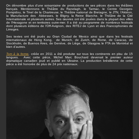
On dénombre plus d’une soixantaine de productions de ses pièces dans les théâtres
français. Mentionnons le Théâtre du Ranelagh, le Tarmac, le Centre Georges-
Pompidou, le Tinel de la Chartreuse, le Théâtre national de Bretagne, le JTN, l’Aktéon,
la Manufacture des Abbesses, le Bligny, la Reine Blanche, le Théâtre de la Cité
Internationale et plusieurs autres. Ses œuvres ont été jouées dans la plupart des villes
de l’Hexagone et en territoires outre-mer. Il a été au programme de nombreux festivals
dont plusieurs éditions de l’Off-Avignon, des RITEJ de Lyon et des Francophonies de
Limoges.
Ses textes ont été joués au Gran Ciudad de Mexico ainsi que dans les festivals
internationaux de Hong Kong, de Munich, de Zurich, de Rome, de Caracas, de
Stockholm, de Buenos Aires, de Genève, de Liège, de Glasgow, le FTA de Montréal et
bien d’autres.
Tom à la ferme
,
créée en 2011 a été produite sur tous les continents en plsu de 15
langues. Avec cette pièce, Michel Marc Bouchard devenait le premier auteur
dramatique canadien joué et publié en Ukraine. La production brésilienne de cette
pièce a été honorée de plus de 24 prix nationaux.