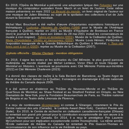
En 2016, l’Opéra de Montréal a présenté une adaptation lyrique des
Feluettes
sur une
musique du compositeur australien Kevin March et un livret de l’auteur. Cette même
maison présentera en mars 2022
La Beauté du monde
, un livret original de l’auteur sur
une musique de Julien Bilodeau au sujet de la spoliation des collections d’art de Juifs
durant la Seconde guerre mondiale.
Michel Marc Bouchard a été maître d'œuvre d'importantes expositions historiques et
thématiques :
Ludovica, Histoires de Québec
(1998)
pour le Musée de l'Amérique
française à Québec, reprise en 2001 au Musée d'Aquitaine de Bordeaux en France
(dont le journal le Monde dans son édition du 28 mai 2001 invitait les conservateurs de
musée à s’en inspirer).
Talons et tentations
(2001)
, Musée de la Civilisation de Québec,
Maria Chapdelaine, Vérités et mensonges
(2002)
, Musée Louis Hémon, Péribonka et
l'exposition inaugurale de la Grande Bibliothèque du Québec à Montréal,
« Tous ces
livres sont à toi! »
(2005)
, reprise au Musée de la Civilisation (2007).
@photo officielle -
Olivier Clertant
- mention obligatoire
En 2016, il signe les textes et les scénarios du
Cité Mémoire,
le plus grand parcours
multimédia au monde réalisé par Michel Lemieux, Victor Pilon et toute l'équipe de
Montréal en Histoires
. L'aventure se poursuivra avec Cité Mémoire Pointe-aux-trembles
(2022) et Cité Mémoire Charlevoix (2023)
Il a donné des classes de maître à la Sala Beckett de Barcelone, au Teatro Argot de
Rome et au festival
Jamais Lu
à Québec. Il enseigne en dramaturgie à l’École nationale
de théâtre du Canada depuis 2006.
Il a été auteur en résidence au Théâtre du Nouveau-Monde et au Théâtre du
Quat’Sous de Montréal, au Shaw Festival et au Stratford Festival en Ontario, au New
Dramatists de New-York, pour la Fondation Beaumarchais de Paris, au Théâtre national
de Bogota et au Teatro della Limonaia de Florence.
Il a reçu de nombreuses
récompenses
ici comme à l’étranger, notamment le Prix du
Centre national des arts (Canada), le Lambda Award (New-York), Candoni Premio arte
(Italie). En 2010, le Centre de recherche en civilisation canadienne-française (Ottawa)
lui remettait son grand prix annuel pour la contribution exceptionnelle de son œuvre à la
culture francophone au Canada. En 2014, il a reçu le prestigieux Prix Laurent-
McCutcheon pour son implication exceptionnelle contre l’homophobie. La même année,
l’École nationale de théâtre du Canada lui remettait le Prix Gascon-Thomas en
reconnaissance de son influence sur la vie théâtrale au pays.