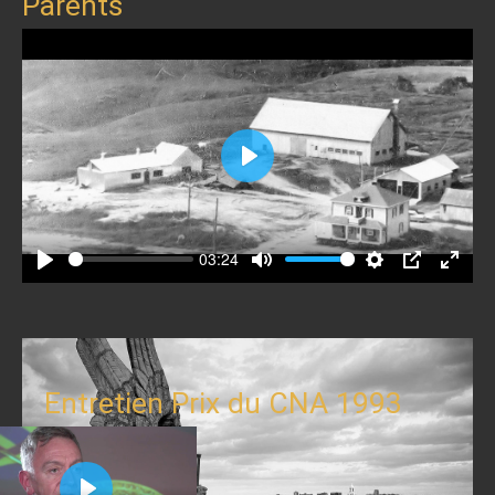
Parents
Play
03:24
Play
Mute
Settings
PIP
Enter
fullscr
Entretien Prix du CNA 1993