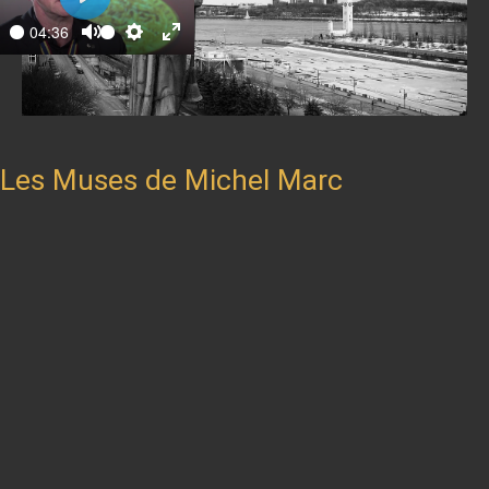
Play
04:36
ay
Mute
Settings
Enter
fullscreen
Les Muses de Michel Marc