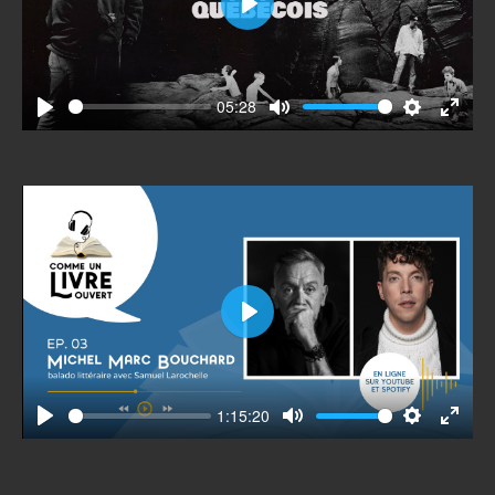
Play
05:28
Play
Mute
Settings
Enter
fullscr
Play
1:15:20
Play
Mute
Settings
Enter
fullscr