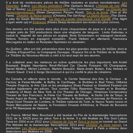
Il a écrit de nombreuses pièces de théâtre traduites et jouées mondialement.
Les
Feluettes
(Lilies)
,
Les Muses orphelines
(The Oprhans Muses)
,
L'Histoire de l'oie
(The
Tale of Teeka)
,
Le Voyage du Couronnement
(
The Coronation Voyage
)
Le Chemin des
passes-dangereuses
(Down Dangerous Passes Road)
,
Tom à la ferme
(Tom at the
Farm)
,
Christine
, la Reine-garçon
(Christina,The Girl King)
La Divine illusion
(The Divine,
a play for Sarah Bernhardt),
La Nuit où Laurier Gaudreault s’est réveillé
(The Night
Logan woke up)
et
Embrasse
(Kisses Deep) demeurent ses textes les plus connus.
Ses œuvres ont été jouées dans plus d’une cinquantaine de pays et à ce jour, on en
compte près de 500 productions dans une vingtaine de langues. Linda Gaboriau a
traduit la majorité de ses pièces en anglais, Boris Schoemann en espagnol mexicain,
Helena Tornero en espagnol européen, Frank Heibert en allemand, Francesca
Moccagatta en italien et Rostyslav Nyemtsev en ukrainien.
Au Québec, elles ont été présentées dans les plus grandes maisons de théâtre dont le
Théâtre d’Aujourd’hui, la Compagnie Duceppe, l’Espace Go et le Théâtre de la Bordée.
Le Théâtre du Nouveau-Monde a créé à lui seul sept de ses œuvres.
Il a collaboré avec les metteurs en scène québécois les plus importants tels André
Brassard, Brigitte Haentjens, René-Richard Cyr, Claude Poissant, Gil Champagne,
Daniel Meilleur, Michel Lemieux, Martine Beaulne. Marie-Josée Batien, Eda Holmes et
Florent Siaud. C'est à Serge Denoncourt à qui il a confié le plus de créations.
Au Canada et ailleurs dans le monde, le Centre National des Arts, le Centaur , le
Factory, le Passe-Muraille, le Belfry, le CanStage, le Buddies in Bad Times, l’Alberta
Theatre Projects, le Arts Club et les prestigieux Shaw Festival et Stratford Festival ont
produit également ses pièces. Tout comme l’Ubu Repertory Theatre et le Brooklyn
Academy of Music de New York, le Cor Theater de Chicago, l’American Conservatory
Theater de San Francisco, le Prime Cut Theatre de Belfast, le Stufio Life de Tokyo, le
Teatro Argot de Rome, le Public de Bruxelles, le Teatro della Limonaia de Florence, le
Royal Court Theatre de Londres, le Théâtre national de Turin, le Nuevo Teatro nuovo et
Teatro Mercadante de Naples, la Fondation Onassis d’Athènes, le Theatri de Bucarest
et le TR Warszawa de Varsovie.
En France, Michel Marc Bouchard a été lauréat du Prix de la dramaturgie francophone
2011 de la SACD pour sa pièce
Tom à la ferme
. Il a été finaliste au Prix Soni Labou
Tansi en 2004 et en 2012 pour
L’Histoire de l’oie
et
Tom à la ferme
et nommé au Grand
Prix littéraire de la dramaturgie francophone 2013 pour
Christine, la reine garçon
.
La
production
Les Muses orphelines
au Théâtre Tristan Bernard à Paris a obtenu deux
distinctions aux Molières en 2008.