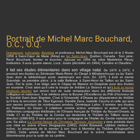
Portrait de Michel Marc Bouchard,
O.C., O.Q.
Dramaturge
,
scénariste
,
librettiste
et professeur, Michel Marc Bouchard est né le 2 février
1958 à Saint-Cœur de Marie (Alma) au
lac Saint-Jean
, Québec, Canada. Son père,
René Bouchard, fermier et boucher, épouse en 1954 sa mère Madeleine Fleury,
institutrice. Il aura quatre sœurs, Luce, Josée (décédée en 1964), Caroline et Claudine.
Il fait ses études élémentaires dans son village natal.
De 1970 à 1973, il
poursuit ses études au Séminaire Marie-Reine du Clergé à Métabetchouan au lac Saint-
Jean dont la bibliothèque porte maintenant son nom. En 1975, il écrit et monte
Scandale
, sa première pièce, à la salle Bellevue à Saint-Henri de Taillon au lac Saint-
Jean. Par la suite, il se dirige vers le Cégep de Matane en Gaspésie pour des études
en tourisme. C’est alors qu’il crée la troupe de théâtre La Séance et qu’
il écrit et monte
plusieurs œuvres
qui seront tout de suite remarquées dans les différents festivals
collégiaux et nationaux. Il se méritera alors la Bourse d’Excellence du Prêt d’honneur de
la Société Saint-Jean Baptiste. C’est à l’Université d’Ottawa au département de théâtre
qu’il fera la rencontre de Tibor Egervari, Danièle Zana, Isabelle Cauchy et celle qui sera
son mentor pendant de nombreuses années, Dominique Lafon. Il termine ses études
au Palmares du Doyen. Il collabore comme acteur, animateur et auteur avec les
différentes compagnies théâtrales de l’Ontario français (le Théâtre du Nouvel-Ontario, la
Vieille 17 et du Théâtre de la Corvée qui deviendra le Théâtre du Trillium sous sa
direction (1988-90)). Il sera acteur pour la compagnie de l’Atelier du Centre national des
arts. Sa pièce
La Contre-Nature de Chrysippe Tanguay, écologiste
y sera produite dans
une mise en scène d’Yves Desgagnés (1982). André Brassard, célèbre metteur en
scène, lui proposera de la monter à son tour à Montréal au Théâtre d’Aujourd’hui
(1983). Cette arrivée de Michel Marc Bouchard sur la scène montréalaise sera
déterminante pour la suite de sa carrière.