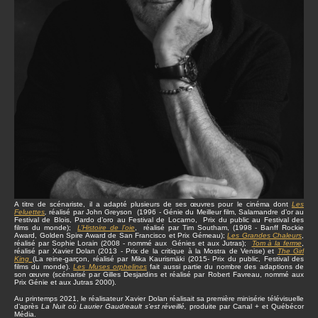
A titre de scénariste, il a adapté plusieurs de ses œuvres pour le cinéma dont
Les
Feluettes
,
réalisé par John Greyson (1996 - Génie du Meilleur film, Salamandre d’or au
Festival de Blois, Pardo d’oro au Festival de Locarno, Prix du public au Festival des
films du monde);
L’Histoire de l’oie
, réalisé par Tim Southam, (1998 - Banff Rockie
Award, Golden Spire Award de San Francisco et Prix Gémeau);
Les Grandes Chaleurs
,
réalisé par Sophie Lorain (2008 - nommé aux Génies et aux Jutras);
Tom à la ferme
,
réalisé par Xavier Dolan (2013 - Prix de la critique à la Mostra de Venise) et
The Girl
King
(La reine-garçon, réalisé par Mika Kaurismäki (2015- Prix du public, Festival des
films du monde).
Les Muses orphelines
fait aussi partie du nombre des adaptions de
son œuvre (scénarisé par Gilles Desjardins et réalisé par Robert Favreau, nommé aux
Prix Génie et aux Jutras 2000).
Au printemps 2021, le réalisateur Xavier Dolan réalisait sa première minisérie télévisuelle
d’après
La Nuit où Laurier Gaudreault s’est réveillé,
produite par Canal + et Québécor
Média.