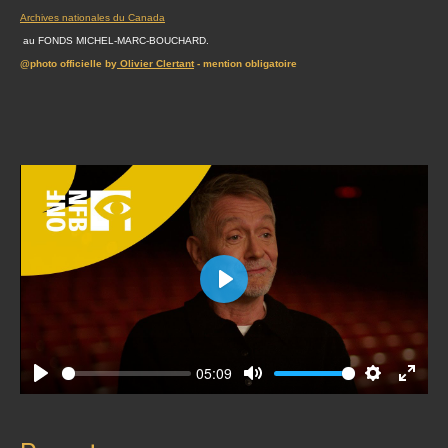
Archives nationales du Canada
au FONDS MICHEL-MARC-BOUCHARD.
@photo officielle by
Olivier Clertant
- mention obligatoire
Play
05:09
Play
Mute
Settings
Enter
fullscr