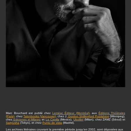
Marc Bouchard est publié chez
Leméac Éditeur (Montréal)
, aux
Éditions Théâtrales
(Paris)
, chez
Talonbooks (Vancouver)
, chez J.
Gordon Shillingford Publishing
(Winnipeg),
chez
Ediciones el Milagro
et
La Capilla
(Mexico),
Ubulibri
(Milan), chez ZAMZ (Séoul) et
Sairyusha
(Tokyo), et chez
Punto de vista
(Madrid).
Les archives littéraires couvrant la première période jusqu'en 2002, sont déposées aux