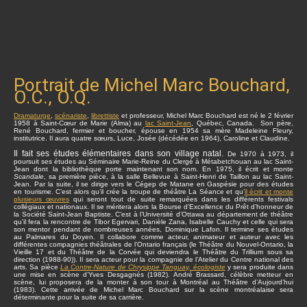
Portrait de Michel Marc Bouchard,
O.C., O.Q.
Dramaturge
,
scénariste
,
librettiste
et professeur, Michel Marc Bouchard est né le 2 février
1958 à Saint-Cœur de Marie (Alma) au
lac Saint-Jean
, Québec, Canada. Son père,
René Bouchard, fermier et boucher, épouse en 1954 sa mère Madeleine Fleury,
institutrice. Il aura quatre sœurs, Luce, Josée (décédée en 1964), Caroline et Claudine.
Il fait ses études élémentaires dans son village natal.
De 1970 à 1973, il
poursuit ses études au Séminaire Marie-Reine du Clergé à Métabetchouan au lac Saint-
Jean dont la bibliothèque porte maintenant son nom. En 1975, il écrit et monte
Scandale
, sa première pièce, à la salle Bellevue à Saint-Henri de Taillon au lac Saint-
Jean. Par la suite, il se dirige vers le Cégep de Matane en Gaspésie pour des études
en tourisme. C’est alors qu’il crée la troupe de théâtre La Séance et qu’
il écrit et monte
plusieurs œuvres
qui seront tout de suite remarquées dans les différents festivals
collégiaux et nationaux. Il se méritera alors la Bourse d’Excellence du Prêt d’honneur de
la Société Saint-Jean Baptiste. C’est à l’Université d’Ottawa au département de théâtre
qu’il fera la rencontre de Tibor Egervari, Danièle Zana, Isabelle Cauchy et celle qui sera
son mentor pendant de nombreuses années, Dominique Lafon. Il termine ses études
au Palmares du Doyen. Il collabore comme acteur, animateur et auteur avec les
différentes compagnies théâtrales de l’Ontario français (le Théâtre du Nouvel-Ontario, la
Vieille 17 et du Théâtre de la Corvée qui deviendra le Théâtre du Trillium sous sa
direction (1988-90)). Il sera acteur pour la compagnie de l’Atelier du Centre national des
arts. Sa pièce
La Contre-Nature de Chrysippe Tanguay, écologiste
y sera produite dans
une mise en scène d’Yves Desgagnés (1982). André Brassard, célèbre metteur en
scène, lui proposera de la monter à son tour à Montréal au Théâtre d’Aujourd’hui
(1983). Cette arrivée de Michel Marc Bouchard sur la scène montréalaise sera
déterminante pour la suite de sa carrière.