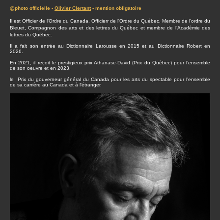
@photo officielle -
Olivier Clertant
- mention obligatoire
Il est Officier de l'Ordre du Canada, Officierr de l'Ordre du Québec, Membre de l’ordre du
Bleuet, Compagnon des arts et des lettres du Québec et membre de l’Académie des
lettres du Québec.
Il a fait son entrée au Dictionnaire Larousse en 2015 et au Dictionnaire Robert en
2026.
En 2021, il reçoit le prestigieux prix Athanase-David (Prix du Québec) pour l’ensemble
de son oeuvre et en 2023,
le Prix du gouverneur général du Canada pour les arts du spectable pour l'ensemble
de sa carrière au Canada et à l'étranger.