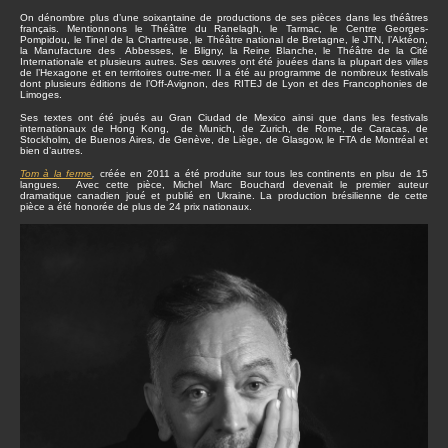
On dénombre plus d’une soixantaine de productions de ses pièces dans les théâtres
français. Mentionnons le Théâtre du Ranelagh, le Tarmac, le Centre Georges-
Pompidou, le Tinel de la Chartreuse, le Théâtre national de Bretagne, le JTN, l’Aktéon,
la Manufacture des Abbesses, le Bligny, la Reine Blanche, le Théâtre de la Cité
Internationale et plusieurs autres. Ses œuvres ont été jouées dans la plupart des villes
de l’Hexagone et en territoires outre-mer. Il a été au programme de nombreux festivals
dont plusieurs éditions de l’Off-Avignon, des RITEJ de Lyon et des Francophonies de
Limoges.
Ses textes ont été joués au Gran Ciudad de Mexico ainsi que dans les festivals
internationaux de Hong Kong, de Munich, de Zurich, de Rome, de Caracas, de
Stockholm, de Buenos Aires, de Genève, de Liège, de Glasgow, le FTA de Montréal et
bien d’autres.
Tom à la ferme
,
créée en 2011 a été produite sur tous les continents en plsu de 15
langues. Avec cette pièce, Michel Marc Bouchard devenait le premier auteur
dramatique canadien joué et publié en Ukraine. La production brésilienne de cette
pièce a été honorée de plus de 24 prix nationaux.