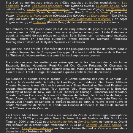
Il a écrit de nombreuses pièces de théâtre traduites et jouées mondialement.
Les
Feluettes
(Lilies)
,
Les Muses orphelines
(The Oprhans Muses)
,
L'Histoire de l'oie
(The
Tale of Teeka)
,
Le Voyage du Couronnement
(
The Coronation Voyage
)
Le Chemin des
passes-dangereuses
(Down Dangerous Passes Road)
,
Tom à la ferme
(Tom at the
Farm)
,
Christine
, la Reine-garçon
(Christina,The Girl King)
La Divine illusion
(The Divine,
a play for Sarah Bernhardt),
La Nuit où Laurier Gaudreault s’est réveillé
(The Night
Logan woke up)
et
Embrasse
(Kisses Deep) demeurent ses textes les plus connus.
Ses œuvres ont été jouées dans plus d’une cinquantaine de pays et à ce jour, on en
compte près de 500 productions dans une vingtaine de langues. Linda Gaboriau a
traduit la majorité de ses pièces en anglais, Boris Schoemann en espagnol mexicain,
Helena Tornero en espagnol européen, Frank Heibert en allemand, Francesca
Moccagatta en italien et Rostyslav Nyemtsev en ukrainien.
Au Québec, elles ont été présentées dans les plus grandes maisons de théâtre dont le
Théâtre d’Aujourd’hui, la Compagnie Duceppe, l’Espace Go et le Théâtre de la Bordée.
Le Théâtre du Nouveau-Monde a créé à lui seul sept de ses œuvres.
Il a collaboré avec les metteurs en scène québécois les plus importants tels André
Brassard, Brigitte Haentjens, René-Richard Cyr, Claude Poissant, Gil Champagne,
Daniel Meilleur, Michel Lemieux, Martine Beaulne. Marie-Josée Batien, Eda Holmes et
Florent Siaud. C'est à Serge Denoncourt à qui il a confié le plus de créations.
Au Canada et ailleurs dans le monde, le Centre National des Arts, le Centaur , le
Factory, le Passe-Muraille, le Belfry, le CanStage, le Buddies in Bad Times, l’Alberta
Theatre Projects, le Arts Club et les prestigieux Shaw Festival et Stratford Festival ont
produit également ses pièces. Tout comme l’Ubu Repertory Theatre et le Brooklyn
Academy of Music de New York, le Cor Theater de Chicago, l’American Conservatory
Theater de San Francisco, le Prime Cut Theatre de Belfast, le Stufio Life de Tokyo, le
Teatro Argot de Rome, le Public de Bruxelles, le Teatro della Limonaia de Florence, le
Royal Court Theatre de Londres, le Théâtre national de Turin, le Nuevo Teatro nuovo et
Teatro Mercadante de Naples, la Fondation Onassis d’Athènes, le Theatri de Bucarest
et le TR Warszawa de Varsovie.
En France, Michel Marc Bouchard a été lauréat du Prix de la dramaturgie francophone
2011 de la SACD pour sa pièce
Tom à la ferme
. Il a été finaliste au Prix Soni Labou
Tansi en 2004 et en 2012 pour
L’Histoire de l’oie
et
Tom à la ferme
et nommé au Grand
Prix littéraire de la dramaturgie francophone 2013 pour
Christine, la reine garçon
.
La
production
Les Muses orphelines
au Théâtre Tristan Bernard à Paris a obtenu deux
distinctions aux Molières en 2008.