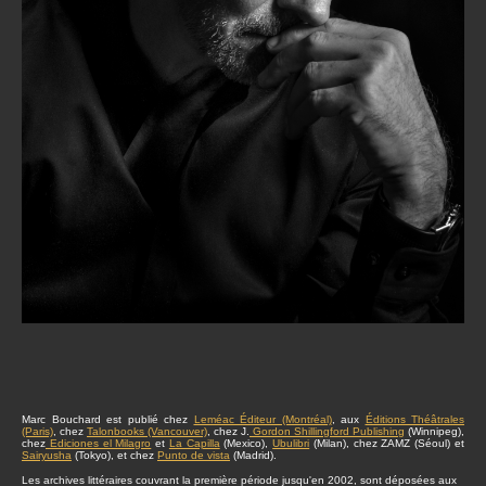
Marc Bouchard est publié chez
Leméac Éditeur (Montréal)
, aux
Éditions Théâtrales
(Paris)
, chez
Talonbooks (Vancouver)
, chez J.
Gordon Shillingford Publishing
(Winnipeg),
chez
Ediciones el Milagro
et
La Capilla
(Mexico),
Ubulibri
(Milan), chez ZAMZ (Séoul) et
Sairyusha
(Tokyo), et chez
Punto de vista
(Madrid).
Les archives littéraires couvrant la première période jusqu'en 2002, sont déposées aux