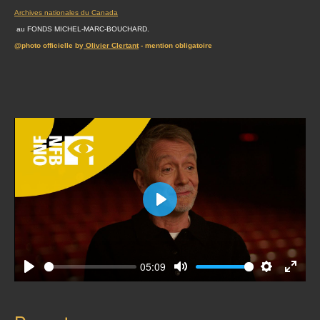
Archives nationales du Canada
au FONDS MICHEL-MARC-BOUCHARD.
@photo officielle by
Olivier Clertant
- mention obligatoire
Play
05:09
Play
Mute
Settings
Enter
fullscr