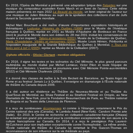
En 2016, l’Opéra de Montréal a présenté une adaptation lyrique des
Feluettes
sur une
musique du compositeur australien Kevin March et un livret de l’auteur. Cette même
maison présentera en mars 2022
La Beauté du monde
, un livret original de l’auteur sur
une musique de Julien Bilodeau au sujet de la spoliation des collections d’art de Juifs
durant la Seconde guerre mondiale.
Michel Marc Bouchard a été maître d'œuvre d'importantes expositions historiques et
thématiques :
Ludovica, Histoires de Québec
(1998)
pour le Musée de l'Amérique
française à Québec, reprise en 2001 au Musée d'Aquitaine de Bordeaux en France
(dont le journal le Monde dans son édition du 28 mai 2001 invitait les conservateurs de
musée à s’en inspirer).
Talons et tentations
(2001)
, Musée de la Civilisation de Québec,
Maria Chapdelaine, Vérités et mensonges
(2002)
, Musée Louis Hémon, Péribonka et
l'exposition inaugurale de la Grande Bibliothèque du Québec à Montréal,
« Tous ces
livres sont à toi! »
(2005)
, reprise au Musée de la Civilisation (2007).
@photo officielle -
Olivier Clertant
- mention obligatoire
En 2016, il signe les textes et les scénarios du
Cité Mémoire,
le plus grand parcours
multimédia au monde réalisé par Michel Lemieux, Victor Pilon et toute l'équipe de
Montréal en Histoires
. L'aventure se poursuivra avec Cité Mémoire Pointe-aux-trembles
(2022) et Cité Mémoire Charlevoix (2023)
Il a donné des classes de maître à la Sala Beckett de Barcelone, au Teatro Argot de
Rome et au festival
Jamais Lu
à Québec. Il enseigne en dramaturgie à l’École nationale
de théâtre du Canada depuis 2006.
Il a été auteur en résidence au Théâtre du Nouveau-Monde et au Théâtre du
Quat’Sous de Montréal, au Shaw Festival et au Stratford Festival en Ontario, au New
Dramatists de New-York, pour la Fondation Beaumarchais de Paris, au Théâtre national
de Bogota et au Teatro della Limonaia de Florence.
Il a reçu de nombreuses
récompenses
ici comme à l’étranger, notamment le Prix du
Centre national des arts (Canada), le Lambda Award (New-York), Candoni Premio arte
(Italie). En 2010, le Centre de recherche en civilisation canadienne-française (Ottawa)
lui remettait son grand prix annuel pour la contribution exceptionnelle de son œuvre à la
culture francophone au Canada. En 2014, il a reçu le prestigieux Prix Laurent-
McCutcheon pour son implication exceptionnelle contre l’homophobie. La même année,
l’École nationale de théâtre du Canada lui remettait le Prix Gascon-Thomas en
reconnaissance de son influence sur la vie théâtrale au pays.