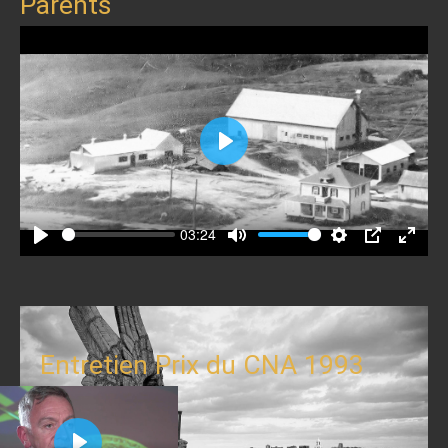
Parents
Play
03:24
Play
Mute
Settings
PIP
Enter
fullscr
Entretien Prix du CNA 1993