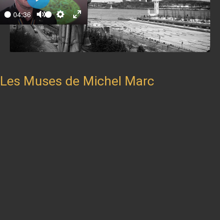
Play
04:36
ay
Mute
Settings
Enter
fullscreen
Les Muses de Michel Marc