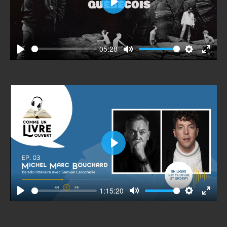
Play
05:28
Play
Mute
Settings
Enter
fullscr
Play
1:15:20
Play
Mute
Settings
Enter
fullscr