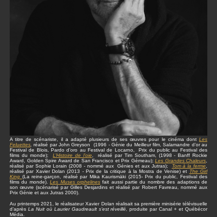
A titre de scénariste, il a adapté plusieurs de ses œuvres pour le cinéma dont
Les
Feluettes
,
réalisé par John Greyson (1996 - Génie du Meilleur film, Salamandre d’or au
Festival de Blois, Pardo d’oro au Festival de Locarno, Prix du public au Festival des
films du monde);
L’Histoire de l’oie
, réalisé par Tim Southam, (1998 - Banff Rockie
Award, Golden Spire Award de San Francisco et Prix Gémeau);
Les Grandes Chaleurs
,
réalisé par Sophie Lorain (2008 - nommé aux Génies et aux Jutras);
Tom à la ferme
,
réalisé par Xavier Dolan (2013 - Prix de la critique à la Mostra de Venise) et
The Girl
King
(La reine-garçon, réalisé par Mika Kaurismäki (2015- Prix du public, Festival des
films du monde).
Les Muses orphelines
fait aussi partie du nombre des adaptions de
son œuvre (scénarisé par Gilles Desjardins et réalisé par Robert Favreau, nommé aux
Prix Génie et aux Jutras 2000).
Au printemps 2021, le réalisateur Xavier Dolan réalisait sa première minisérie télévisuelle
d’après
La Nuit où Laurier Gaudreault s’est réveillé,
produite par Canal + et Québécor
Média.