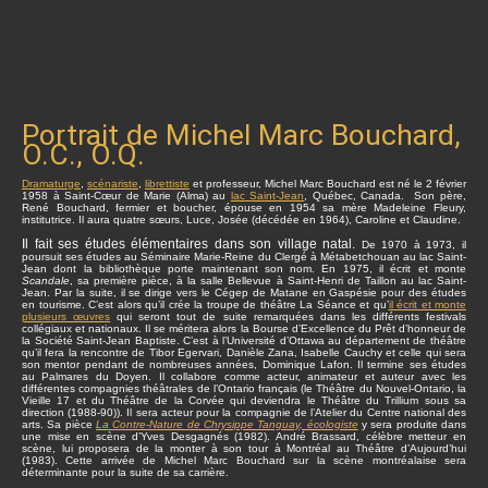
Portrait de Michel Marc Bouchard,
O.C., O.Q.
Dramaturge
,
scénariste
,
librettiste
et professeur, Michel Marc Bouchard est né le 2 février
1958 à Saint-Cœur de Marie (Alma) au
lac Saint-Jean
, Québec, Canada. Son père,
René Bouchard, fermier et boucher, épouse en 1954 sa mère Madeleine Fleury,
institutrice. Il aura quatre sœurs, Luce, Josée (décédée en 1964), Caroline et Claudine.
Il fait ses études élémentaires dans son village natal.
De 1970 à 1973, il
poursuit ses études au Séminaire Marie-Reine du Clergé à Métabetchouan au lac Saint-
Jean dont la bibliothèque porte maintenant son nom. En 1975, il écrit et monte
Scandale
, sa première pièce, à la salle Bellevue à Saint-Henri de Taillon au lac Saint-
Jean. Par la suite, il se dirige vers le Cégep de Matane en Gaspésie pour des études
en tourisme. C’est alors qu’il crée la troupe de théâtre La Séance et qu’
il écrit et monte
plusieurs œuvres
qui seront tout de suite remarquées dans les différents festivals
collégiaux et nationaux. Il se méritera alors la Bourse d’Excellence du Prêt d’honneur de
la Société Saint-Jean Baptiste. C’est à l’Université d’Ottawa au département de théâtre
qu’il fera la rencontre de Tibor Egervari, Danièle Zana, Isabelle Cauchy et celle qui sera
son mentor pendant de nombreuses années, Dominique Lafon. Il termine ses études
au Palmares du Doyen. Il collabore comme acteur, animateur et auteur avec les
différentes compagnies théâtrales de l’Ontario français (le Théâtre du Nouvel-Ontario, la
Vieille 17 et du Théâtre de la Corvée qui deviendra le Théâtre du Trillium sous sa
direction (1988-90)). Il sera acteur pour la compagnie de l’Atelier du Centre national des
arts. Sa pièce
La Contre-Nature de Chrysippe Tanguay, écologiste
y sera produite dans
une mise en scène d’Yves Desgagnés (1982). André Brassard, célèbre metteur en
scène, lui proposera de la monter à son tour à Montréal au Théâtre d’Aujourd’hui
(1983). Cette arrivée de Michel Marc Bouchard sur la scène montréalaise sera
déterminante pour la suite de sa carrière.