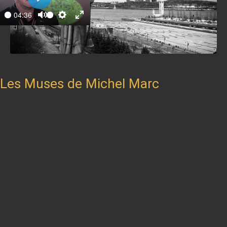
Play
04:36
ay
Mute
Settings
Enter
fullscreen
Les Muses de Michel Marc