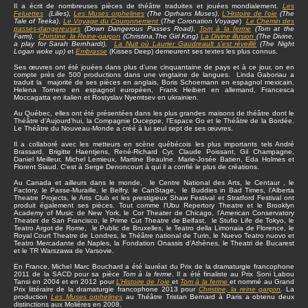
Il a écrit de nombreuses pièces de théâtre traduites et jouées mondialement.
Les
Feluettes
(Lilies)
,
Les Muses orphelines
(The Oprhans Muses)
,
L'Histoire de l'oie
(The
Tale of Teeka)
,
Le Voyage du Couronnement
(
The Coronation Voyage
)
Le Chemin des
passes-dangereuses
(Down Dangerous Passes Road)
,
Tom à la ferme
(Tom at the
Farm)
,
Christine
, la Reine-garçon
(Christina,The Girl King)
La Divine illusion
(The Divine,
a play for Sarah Bernhardt),
La Nuit où Laurier Gaudreault s’est réveillé
(The Night
Logan woke up)
et
Embrasse
(Kisses Deep) demeurent ses textes les plus connus.
Ses œuvres ont été jouées dans plus d’une cinquantaine de pays et à ce jour, on en
compte près de 500 productions dans une vingtaine de langues. Linda Gaboriau a
traduit la majorité de ses pièces en anglais, Boris Schoemann en espagnol mexicain,
Helena Tornero en espagnol européen, Frank Heibert en allemand, Francesca
Moccagatta en italien et Rostyslav Nyemtsev en ukrainien.
Au Québec, elles ont été présentées dans les plus grandes maisons de théâtre dont le
Théâtre d’Aujourd’hui, la Compagnie Duceppe, l’Espace Go et le Théâtre de la Bordée.
Le Théâtre du Nouveau-Monde a créé à lui seul sept de ses œuvres.
Il a collaboré avec les metteurs en scène québécois les plus importants tels André
Brassard, Brigitte Haentjens, René-Richard Cyr, Claude Poissant, Gil Champagne,
Daniel Meilleur, Michel Lemieux, Martine Beaulne. Marie-Josée Batien, Eda Holmes et
Florent Siaud. C'est à Serge Denoncourt à qui il a confié le plus de créations.
Au Canada et ailleurs dans le monde, le Centre National des Arts, le Centaur , le
Factory, le Passe-Muraille, le Belfry, le CanStage, le Buddies in Bad Times, l’Alberta
Theatre Projects, le Arts Club et les prestigieux Shaw Festival et Stratford Festival ont
produit également ses pièces. Tout comme l’Ubu Repertory Theatre et le Brooklyn
Academy of Music de New York, le Cor Theater de Chicago, l’American Conservatory
Theater de San Francisco, le Prime Cut Theatre de Belfast, le Stufio Life de Tokyo, le
Teatro Argot de Rome, le Public de Bruxelles, le Teatro della Limonaia de Florence, le
Royal Court Theatre de Londres, le Théâtre national de Turin, le Nuevo Teatro nuovo et
Teatro Mercadante de Naples, la Fondation Onassis d’Athènes, le Theatri de Bucarest
et le TR Warszawa de Varsovie.
En France, Michel Marc Bouchard a été lauréat du Prix de la dramaturgie francophone
2011 de la SACD pour sa pièce
Tom à la ferme
. Il a été finaliste au Prix Soni Labou
Tansi en 2004 et en 2012 pour
L’Histoire de l’oie
et
Tom à la ferme
et nommé au Grand
Prix littéraire de la dramaturgie francophone 2013 pour
Christine, la reine garçon
.
La
production
Les Muses orphelines
au Théâtre Tristan Bernard à Paris a obtenu deux
distinctions aux Molières en 2008.