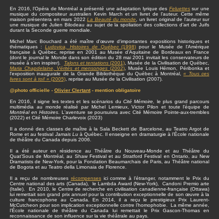
En 2016, l’Opéra de Montréal a présenté une adaptation lyrique des
Feluettes
sur une
musique du compositeur australien Kevin March et un livret de l’auteur. Cette même
maison présentera en mars 2022
La Beauté du monde
, un livret original de l’auteur sur
une musique de Julien Bilodeau au sujet de la spoliation des collections d’art de Juifs
durant la Seconde guerre mondiale.
Michel Marc Bouchard a été maître d'œuvre d'importantes expositions historiques et
thématiques :
Ludovica, Histoires de Québec
(1998)
pour le Musée de l'Amérique
française à Québec, reprise en 2001 au Musée d'Aquitaine de Bordeaux en France
(dont le journal le Monde dans son édition du 28 mai 2001 invitait les conservateurs de
musée à s’en inspirer).
Talons et tentations
(2001)
, Musée de la Civilisation de Québec,
Maria Chapdelaine, Vérités et mensonges
(2002)
, Musée Louis Hémon, Péribonka et
l'exposition inaugurale de la Grande Bibliothèque du Québec à Montréal,
« Tous ces
livres sont à toi! »
(2005)
, reprise au Musée de la Civilisation (2007).
@photo officielle -
Olivier Clertant
- mention obligatoire
En 2016, il signe les textes et les scénarios du
Cité Mémoire,
le plus grand parcours
multimédia au monde réalisé par Michel Lemieux, Victor Pilon et toute l'équipe de
Montréal en Histoires
. L'aventure se poursuivra avec Cité Mémoire Pointe-aux-trembles
(2022) et Cité Mémoire Charlevoix (2023)
Il a donné des classes de maître à la Sala Beckett de Barcelone, au Teatro Argot de
Rome et au festival
Jamais Lu
à Québec. Il enseigne en dramaturgie à l’École nationale
de théâtre du Canada depuis 2006.
Il a été auteur en résidence au Théâtre du Nouveau-Monde et au Théâtre du
Quat’Sous de Montréal, au Shaw Festival et au Stratford Festival en Ontario, au New
Dramatists de New-York, pour la Fondation Beaumarchais de Paris, au Théâtre national
de Bogota et au Teatro della Limonaia de Florence.
Il a reçu de nombreuses
récompenses
ici comme à l’étranger, notamment le Prix du
Centre national des arts (Canada), le Lambda Award (New-York), Candoni Premio arte
(Italie). En 2010, le Centre de recherche en civilisation canadienne-française (Ottawa)
lui remettait son grand prix annuel pour la contribution exceptionnelle de son œuvre à la
culture francophone au Canada. En 2014, il a reçu le prestigieux Prix Laurent-
McCutcheon pour son implication exceptionnelle contre l’homophobie. La même année,
l’École nationale de théâtre du Canada lui remettait le Prix Gascon-Thomas en
reconnaissance de son influence sur la vie théâtrale au pays.