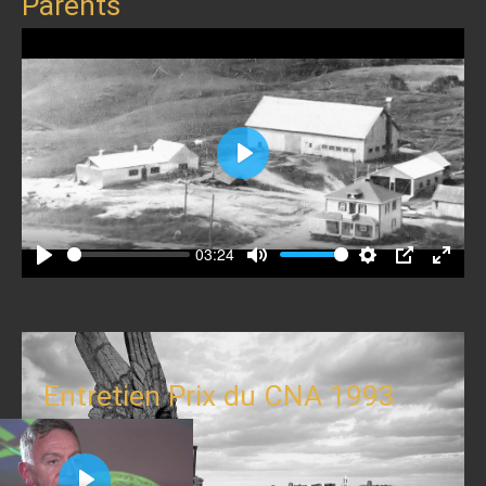
Parents
Play
03:24
Play
Mute
Settings
PIP
Enter
fullscr
Entretien Prix du CNA 1993