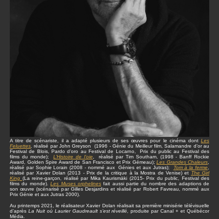
A titre de scénariste, il a adapté plusieurs de ses œuvres pour le cinéma dont
Les
Feluettes
,
réalisé par John Greyson (1996 - Génie du Meilleur film, Salamandre d’or au
Festival de Blois, Pardo d’oro au Festival de Locarno, Prix du public au Festival des
films du monde);
L’Histoire de l’oie
, réalisé par Tim Southam, (1998 - Banff Rockie
Award, Golden Spire Award de San Francisco et Prix Gémeau);
Les Grandes Chaleurs
,
réalisé par Sophie Lorain (2008 - nommé aux Génies et aux Jutras);
Tom à la ferme
,
réalisé par Xavier Dolan (2013 - Prix de la critique à la Mostra de Venise) et
The Girl
King
(La reine-garçon, réalisé par Mika Kaurismäki (2015- Prix du public, Festival des
films du monde).
Les Muses orphelines
fait aussi partie du nombre des adaptions de
son œuvre (scénarisé par Gilles Desjardins et réalisé par Robert Favreau, nommé aux
Prix Génie et aux Jutras 2000).
Au printemps 2021, le réalisateur Xavier Dolan réalisait sa première minisérie télévisuelle
d’après
La Nuit où Laurier Gaudreault s’est réveillé,
produite par Canal + et Québécor
Média.