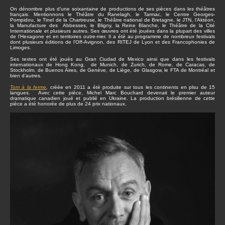
On dénombre plus d’une soixantaine de productions de ses pièces dans les théâtres
français. Mentionnons le Théâtre du Ranelagh, le Tarmac, le Centre Georges-
Pompidou, le Tinel de la Chartreuse, le Théâtre national de Bretagne, le JTN, l’Aktéon,
la Manufacture des Abbesses, le Bligny, la Reine Blanche, le Théâtre de la Cité
Internationale et plusieurs autres. Ses œuvres ont été jouées dans la plupart des villes
de l’Hexagone et en territoires outre-mer. Il a été au programme de nombreux festivals
dont plusieurs éditions de l’Off-Avignon, des RITEJ de Lyon et des Francophonies de
Limoges.
Ses textes ont été joués au Gran Ciudad de Mexico ainsi que dans les festivals
internationaux de Hong Kong, de Munich, de Zurich, de Rome, de Caracas, de
Stockholm, de Buenos Aires, de Genève, de Liège, de Glasgow, le FTA de Montréal et
bien d’autres.
Tom à la ferme
,
créée en 2011 a été produite sur tous les continents en plsu de 15
langues. Avec cette pièce, Michel Marc Bouchard devenait le premier auteur
dramatique canadien joué et publié en Ukraine. La production brésilienne de cette
pièce a été honorée de plus de 24 prix nationaux.