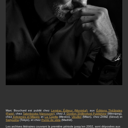
Marc Bouchard est publié chez
Leméac Éditeur (Montréal)
, aux
Éditions Théâtrales
(Paris)
, chez
Talonbooks (Vancouver)
, chez J.
Gordon Shillingford Publishing
(Winnipeg),
chez
Ediciones el Milagro
et
La Capilla
(Mexico),
Ubulibri
(Milan), chez ZAMZ (Séoul) et
Sairyusha
(Tokyo), et chez
Punto de vista
(Madrid).
Les archives littéraires couvrant la première période jusqu'en 2002, sont déposées aux