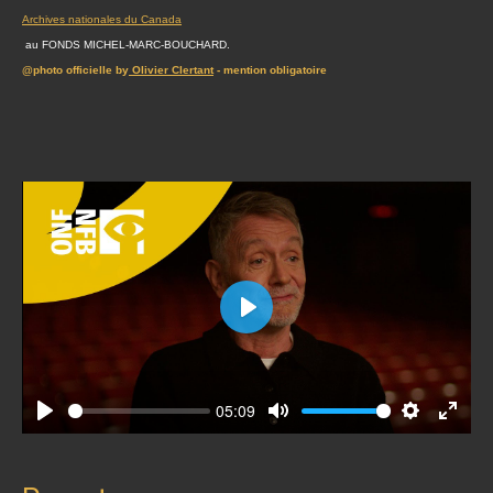
Archives nationales du Canada
au FONDS MICHEL-MARC-BOUCHARD.
@photo officielle by
Olivier Clertant
- mention obligatoire
Play
05:09
Play
Mute
Settings
Enter
fullscr