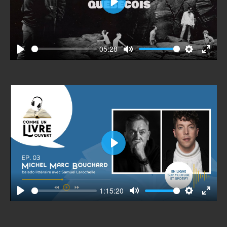
Play
05:28
Play
Mute
Settings
Enter
fullscr
Play
1:15:20
Play
Mute
Settings
Enter
fullscr