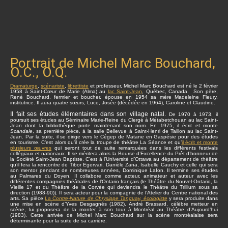
Portrait de Michel Marc Bouchard,
O.C., O.Q.
Dramaturge
,
scénariste
,
librettiste
et professeur, Michel Marc Bouchard est né le 2 février
1958 à Saint-Cœur de Marie (Alma) au
lac Saint-Jean
, Québec, Canada. Son père,
René Bouchard, fermier et boucher, épouse en 1954 sa mère Madeleine Fleury,
institutrice. Il aura quatre sœurs, Luce, Josée (décédée en 1964), Caroline et Claudine.
Il fait ses études élémentaires dans son village natal.
De 1970 à 1973, il
poursuit ses études au Séminaire Marie-Reine du Clergé à Métabetchouan au lac Saint-
Jean dont la bibliothèque porte maintenant son nom. En 1975, il écrit et monte
Scandale
, sa première pièce, à la salle Bellevue à Saint-Henri de Taillon au lac Saint-
Jean. Par la suite, il se dirige vers le Cégep de Matane en Gaspésie pour des études
en tourisme. C’est alors qu’il crée la troupe de théâtre La Séance et qu’
il écrit et monte
plusieurs œuvres
qui seront tout de suite remarquées dans les différents festivals
collégiaux et nationaux. Il se méritera alors la Bourse d’Excellence du Prêt d’honneur de
la Société Saint-Jean Baptiste. C’est à l’Université d’Ottawa au département de théâtre
qu’il fera la rencontre de Tibor Egervari, Danièle Zana, Isabelle Cauchy et celle qui sera
son mentor pendant de nombreuses années, Dominique Lafon. Il termine ses études
au Palmares du Doyen. Il collabore comme acteur, animateur et auteur avec les
différentes compagnies théâtrales de l’Ontario français (le Théâtre du Nouvel-Ontario, la
Vieille 17 et du Théâtre de la Corvée qui deviendra le Théâtre du Trillium sous sa
direction (1988-90)). Il sera acteur pour la compagnie de l’Atelier du Centre national des
arts. Sa pièce
La Contre-Nature de Chrysippe Tanguay, écologiste
y sera produite dans
une mise en scène d’Yves Desgagnés (1982). André Brassard, célèbre metteur en
scène, lui proposera de la monter à son tour à Montréal au Théâtre d’Aujourd’hui
(1983). Cette arrivée de Michel Marc Bouchard sur la scène montréalaise sera
déterminante pour la suite de sa carrière.