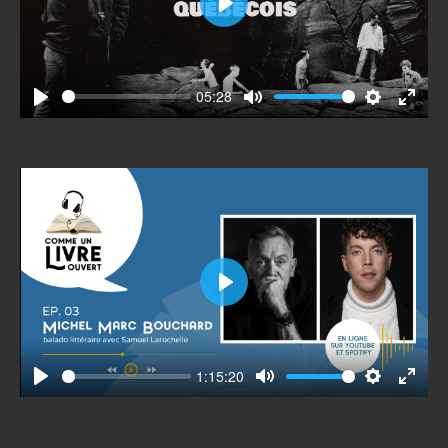
Play
05:28
Play
Mute
Settings
Enter
fullscr
Play
1:15:20
Play
Mute
Settings
Enter
fullscr