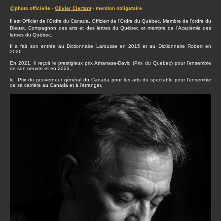
@photo officielle -
Olivier Clertant
- mention obligatoire
Il est Officier de l'Ordre du Canada, Officierr de l'Ordre du Québec, Membre de l’ordre du
Bleuet, Compagnon des arts et des lettres du Québec et membre de l’Académie des
lettres du Québec.
Il a fait son entrée au Dictionnaire Larousse en 2015 et au Dictionnaire Robert en
2026.
En 2021, il reçoit le prestigieux prix Athanase-David (Prix du Québec) pour l’ensemble
de son oeuvre et en 2023,
le Prix du gouverneur général du Canada pour les arts du spectable pour l'ensemble
de sa carrière au Canada et à l'étranger.