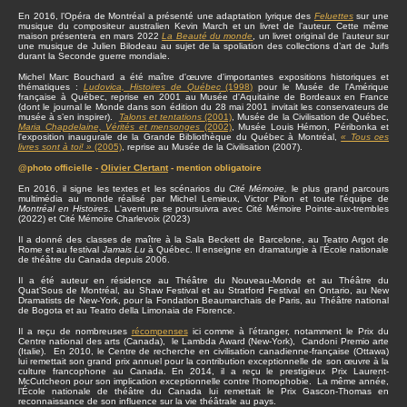
En 2016, l’Opéra de Montréal a présenté une adaptation lyrique des
Feluettes
sur une
musique du compositeur australien Kevin March et un livret de l’auteur. Cette même
maison présentera en mars 2022
La Beauté du monde
, un livret original de l’auteur sur
une musique de Julien Bilodeau au sujet de la spoliation des collections d’art de Juifs
durant la Seconde guerre mondiale.
Michel Marc Bouchard a été maître d'œuvre d'importantes expositions historiques et
thématiques :
Ludovica, Histoires de Québec
(1998)
pour le Musée de l'Amérique
française à Québec, reprise en 2001 au Musée d'Aquitaine de Bordeaux en France
(dont le journal le Monde dans son édition du 28 mai 2001 invitait les conservateurs de
musée à s’en inspirer).
Talons et tentations
(2001)
, Musée de la Civilisation de Québec,
Maria Chapdelaine, Vérités et mensonges
(2002)
, Musée Louis Hémon, Péribonka et
l'exposition inaugurale de la Grande Bibliothèque du Québec à Montréal,
« Tous ces
livres sont à toi! »
(2005)
, reprise au Musée de la Civilisation (2007).
@photo officielle -
Olivier Clertant
- mention obligatoire
En 2016, il signe les textes et les scénarios du
Cité Mémoire,
le plus grand parcours
multimédia au monde réalisé par Michel Lemieux, Victor Pilon et toute l'équipe de
Montréal en Histoires
. L'aventure se poursuivra avec Cité Mémoire Pointe-aux-trembles
(2022) et Cité Mémoire Charlevoix (2023)
Il a donné des classes de maître à la Sala Beckett de Barcelone, au Teatro Argot de
Rome et au festival
Jamais Lu
à Québec. Il enseigne en dramaturgie à l’École nationale
de théâtre du Canada depuis 2006.
Il a été auteur en résidence au Théâtre du Nouveau-Monde et au Théâtre du
Quat’Sous de Montréal, au Shaw Festival et au Stratford Festival en Ontario, au New
Dramatists de New-York, pour la Fondation Beaumarchais de Paris, au Théâtre national
de Bogota et au Teatro della Limonaia de Florence.
Il a reçu de nombreuses
récompenses
ici comme à l’étranger, notamment le Prix du
Centre national des arts (Canada), le Lambda Award (New-York), Candoni Premio arte
(Italie). En 2010, le Centre de recherche en civilisation canadienne-française (Ottawa)
lui remettait son grand prix annuel pour la contribution exceptionnelle de son œuvre à la
culture francophone au Canada. En 2014, il a reçu le prestigieux Prix Laurent-
McCutcheon pour son implication exceptionnelle contre l’homophobie. La même année,
l’École nationale de théâtre du Canada lui remettait le Prix Gascon-Thomas en
reconnaissance de son influence sur la vie théâtrale au pays.