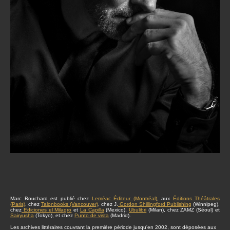
Marc Bouchard est publié chez
Leméac Éditeur (Montréal)
, aux
Éditions Théâtrales
(Paris)
, chez
Talonbooks (Vancouver)
, chez J.
Gordon Shillingford Publishing
(Winnipeg),
chez
Ediciones el Milagro
et
La Capilla
(Mexico),
Ubulibri
(Milan), chez ZAMZ (Séoul) et
Sairyusha
(Tokyo), et chez
Punto de vista
(Madrid).
Les archives littéraires couvrant la première période jusqu'en 2002, sont déposées aux