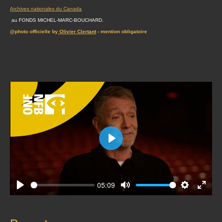
Archives nationales du Canada
au FONDS MICHEL-MARC-BOUCHARD.
@photo officielle by
Olivier Clertant
- mention obligatoire
Play
05:09
Play
Mute
Settings
Enter
fullscr