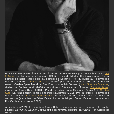
A titre de scénariste, il a adapté plusieurs de ses œuvres pour le cinéma dont
Les
Feluettes
,
réalisé par John Greyson (1996 - Génie du Meilleur film, Salamandre d’or au
Festival de Blois, Pardo d’oro au Festival de Locarno, Prix du public au Festival des
films du monde);
L’Histoire de l’oie
, réalisé par Tim Southam, (1998 - Banff Rockie
Award, Golden Spire Award de San Francisco et Prix Gémeau);
Les Grandes Chaleurs
,
réalisé par Sophie Lorain (2008 - nommé aux Génies et aux Jutras);
Tom à la ferme
,
réalisé par Xavier Dolan (2013 - Prix de la critique à la Mostra de Venise) et
The Girl
King
(La reine-garçon, réalisé par Mika Kaurismäki (2015- Prix du public, Festival des
films du monde).
Les Muses orphelines
fait aussi partie du nombre des adaptions de
son œuvre (scénarisé par Gilles Desjardins et réalisé par Robert Favreau, nommé aux
Prix Génie et aux Jutras 2000).
Au printemps 2021, le réalisateur Xavier Dolan réalisait sa première minisérie télévisuelle
d’après
La Nuit où Laurier Gaudreault s’est réveillé,
produite par Canal + et Québécor
Média.