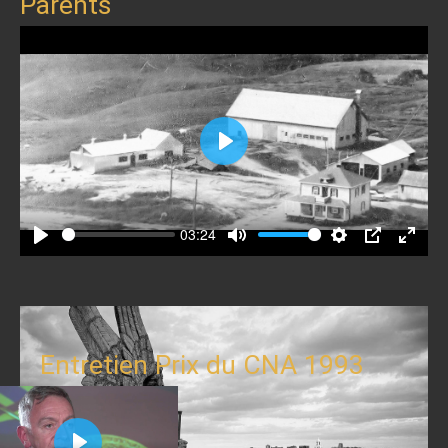
Parents
Play
03:24
Play
Mute
Settings
PIP
Enter
fullscr
Entretien Prix du CNA 1993