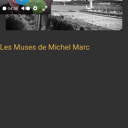
Play
04:36
ay
Mute
Settings
Enter
fullscreen
Les Muses de Michel Marc