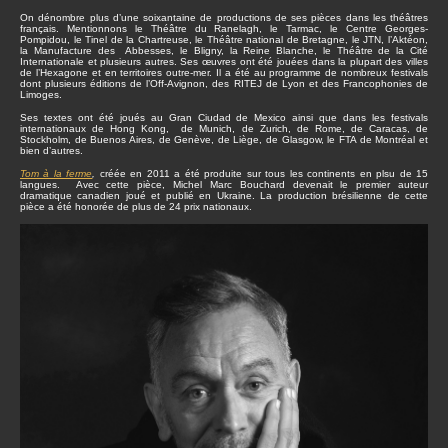
On dénombre plus d’une soixantaine de productions de ses pièces dans les théâtres
français. Mentionnons le Théâtre du Ranelagh, le Tarmac, le Centre Georges-
Pompidou, le Tinel de la Chartreuse, le Théâtre national de Bretagne, le JTN, l’Aktéon,
la Manufacture des Abbesses, le Bligny, la Reine Blanche, le Théâtre de la Cité
Internationale et plusieurs autres. Ses œuvres ont été jouées dans la plupart des villes
de l’Hexagone et en territoires outre-mer. Il a été au programme de nombreux festivals
dont plusieurs éditions de l’Off-Avignon, des RITEJ de Lyon et des Francophonies de
Limoges.
Ses textes ont été joués au Gran Ciudad de Mexico ainsi que dans les festivals
internationaux de Hong Kong, de Munich, de Zurich, de Rome, de Caracas, de
Stockholm, de Buenos Aires, de Genève, de Liège, de Glasgow, le FTA de Montréal et
bien d’autres.
Tom à la ferme
,
créée en 2011 a été produite sur tous les continents en plsu de 15
langues. Avec cette pièce, Michel Marc Bouchard devenait le premier auteur
dramatique canadien joué et publié en Ukraine. La production brésilienne de cette
pièce a été honorée de plus de 24 prix nationaux.