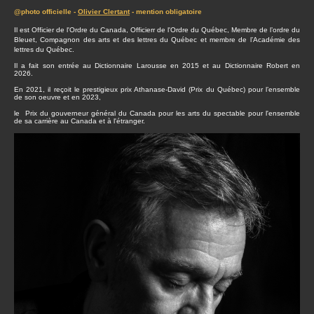
@photo officielle -
Olivier Clertant
- mention obligatoire
Il est Officier de l'Ordre du Canada, Officierr de l'Ordre du Québec, Membre de l’ordre du
Bleuet, Compagnon des arts et des lettres du Québec et membre de l’Académie des
lettres du Québec.
Il a fait son entrée au Dictionnaire Larousse en 2015 et au Dictionnaire Robert en
2026.
En 2021, il reçoit le prestigieux prix Athanase-David (Prix du Québec) pour l’ensemble
de son oeuvre et en 2023,
le Prix du gouverneur général du Canada pour les arts du spectable pour l'ensemble
de sa carrière au Canada et à l'étranger.