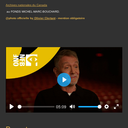
Archives nationales du Canada
au FONDS MICHEL-MARC-BOUCHARD.
@photo officielle by
Olivier Clertant
- mention obligatoire
Play
05:09
Play
Mute
Settings
Enter
fullscr