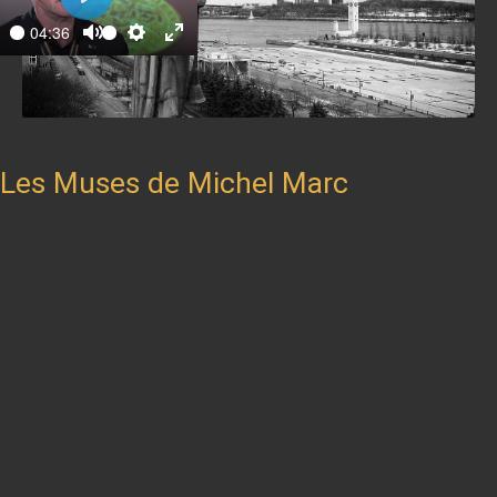
Play
04:36
ay
Mute
Settings
Enter
fullscreen
Les Muses de Michel Marc