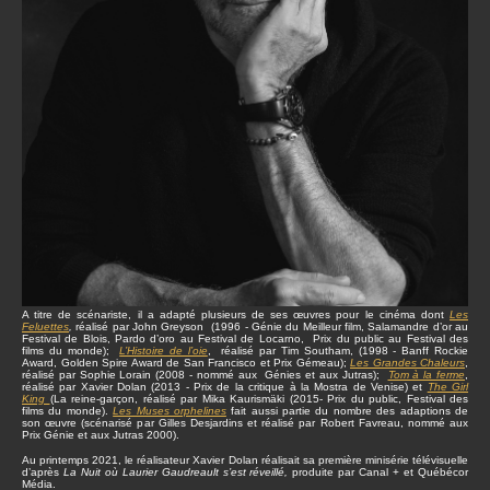
A titre de scénariste, il a adapté plusieurs de ses œuvres pour le cinéma dont
Les
Feluettes
,
réalisé par John Greyson (1996 - Génie du Meilleur film, Salamandre d’or au
Festival de Blois, Pardo d’oro au Festival de Locarno, Prix du public au Festival des
films du monde);
L’Histoire de l’oie
, réalisé par Tim Southam, (1998 - Banff Rockie
Award, Golden Spire Award de San Francisco et Prix Gémeau);
Les Grandes Chaleurs
,
réalisé par Sophie Lorain (2008 - nommé aux Génies et aux Jutras);
Tom à la ferme
,
réalisé par Xavier Dolan (2013 - Prix de la critique à la Mostra de Venise) et
The Girl
King
(La reine-garçon, réalisé par Mika Kaurismäki (2015- Prix du public, Festival des
films du monde).
Les Muses orphelines
fait aussi partie du nombre des adaptions de
son œuvre (scénarisé par Gilles Desjardins et réalisé par Robert Favreau, nommé aux
Prix Génie et aux Jutras 2000).
Au printemps 2021, le réalisateur Xavier Dolan réalisait sa première minisérie télévisuelle
d’après
La Nuit où Laurier Gaudreault s’est réveillé,
produite par Canal + et Québécor
Média.