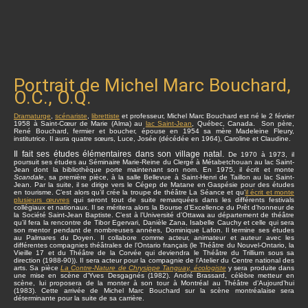
Portrait de Michel Marc Bouchard,
O.C., O.Q.
Dramaturge
,
scénariste
,
librettiste
et professeur, Michel Marc Bouchard est né le 2 février
1958 à Saint-Cœur de Marie (Alma) au
lac Saint-Jean
, Québec, Canada. Son père,
René Bouchard, fermier et boucher, épouse en 1954 sa mère Madeleine Fleury,
institutrice. Il aura quatre sœurs, Luce, Josée (décédée en 1964), Caroline et Claudine.
Il fait ses études élémentaires dans son village natal.
De 1970 à 1973, il
poursuit ses études au Séminaire Marie-Reine du Clergé à Métabetchouan au lac Saint-
Jean dont la bibliothèque porte maintenant son nom. En 1975, il écrit et monte
Scandale
, sa première pièce, à la salle Bellevue à Saint-Henri de Taillon au lac Saint-
Jean. Par la suite, il se dirige vers le Cégep de Matane en Gaspésie pour des études
en tourisme. C’est alors qu’il crée la troupe de théâtre La Séance et qu’
il écrit et monte
plusieurs œuvres
qui seront tout de suite remarquées dans les différents festivals
collégiaux et nationaux. Il se méritera alors la Bourse d’Excellence du Prêt d’honneur de
la Société Saint-Jean Baptiste. C’est à l’Université d’Ottawa au département de théâtre
qu’il fera la rencontre de Tibor Egervari, Danièle Zana, Isabelle Cauchy et celle qui sera
son mentor pendant de nombreuses années, Dominique Lafon. Il termine ses études
au Palmares du Doyen. Il collabore comme acteur, animateur et auteur avec les
différentes compagnies théâtrales de l’Ontario français (le Théâtre du Nouvel-Ontario, la
Vieille 17 et du Théâtre de la Corvée qui deviendra le Théâtre du Trillium sous sa
direction (1988-90)). Il sera acteur pour la compagnie de l’Atelier du Centre national des
arts. Sa pièce
La Contre-Nature de Chrysippe Tanguay, écologiste
y sera produite dans
une mise en scène d’Yves Desgagnés (1982). André Brassard, célèbre metteur en
scène, lui proposera de la monter à son tour à Montréal au Théâtre d’Aujourd’hui
(1983). Cette arrivée de Michel Marc Bouchard sur la scène montréalaise sera
déterminante pour la suite de sa carrière.