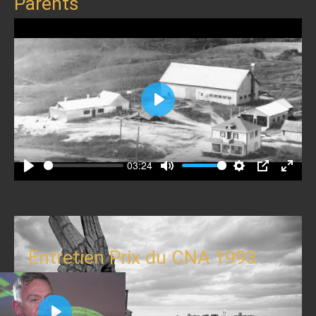
Parents
Play
03:24
Play
Mute
Settings
PIP
Enter
fullscr
Entretien Prix du CNA 1993