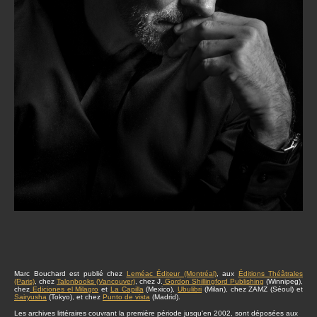
Marc Bouchard est publié chez
Leméac Éditeur (Montréal)
, aux
Éditions Théâtrales
(Paris)
, chez
Talonbooks (Vancouver)
, chez J.
Gordon Shillingford Publishing
(Winnipeg),
chez
Ediciones el Milagro
et
La Capilla
(Mexico),
Ubulibri
(Milan), chez ZAMZ (Séoul) et
Sairyusha
(Tokyo), et chez
Punto de vista
(Madrid).
Les archives littéraires couvrant la première période jusqu'en 2002, sont déposées aux