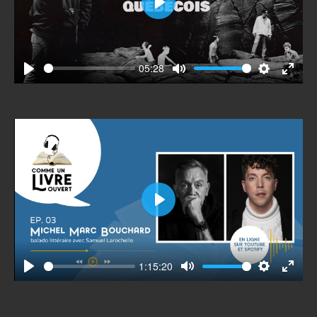
Play
05:28
Play
Mute
Settings
Enter
fullscr
Play
1:15:20
Play
Mute
Settings
Enter
fullscr