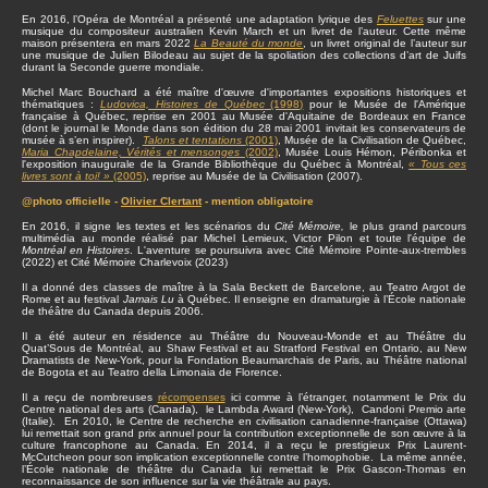
En 2016, l’Opéra de Montréal a présenté une adaptation lyrique des
Feluettes
sur une
musique du compositeur australien Kevin March et un livret de l’auteur. Cette même
maison présentera en mars 2022
La Beauté du monde
, un livret original de l’auteur sur
une musique de Julien Bilodeau au sujet de la spoliation des collections d’art de Juifs
durant la Seconde guerre mondiale.
Michel Marc Bouchard a été maître d'œuvre d'importantes expositions historiques et
thématiques :
Ludovica, Histoires de Québec
(1998)
pour le Musée de l'Amérique
française à Québec, reprise en 2001 au Musée d'Aquitaine de Bordeaux en France
(dont le journal le Monde dans son édition du 28 mai 2001 invitait les conservateurs de
musée à s’en inspirer).
Talons et tentations
(2001)
, Musée de la Civilisation de Québec,
Maria Chapdelaine, Vérités et mensonges
(2002)
, Musée Louis Hémon, Péribonka et
l'exposition inaugurale de la Grande Bibliothèque du Québec à Montréal,
« Tous ces
livres sont à toi! »
(2005)
, reprise au Musée de la Civilisation (2007).
@photo officielle -
Olivier Clertant
- mention obligatoire
En 2016, il signe les textes et les scénarios du
Cité Mémoire,
le plus grand parcours
multimédia au monde réalisé par Michel Lemieux, Victor Pilon et toute l'équipe de
Montréal en Histoires
. L'aventure se poursuivra avec Cité Mémoire Pointe-aux-trembles
(2022) et Cité Mémoire Charlevoix (2023)
Il a donné des classes de maître à la Sala Beckett de Barcelone, au Teatro Argot de
Rome et au festival
Jamais Lu
à Québec. Il enseigne en dramaturgie à l’École nationale
de théâtre du Canada depuis 2006.
Il a été auteur en résidence au Théâtre du Nouveau-Monde et au Théâtre du
Quat’Sous de Montréal, au Shaw Festival et au Stratford Festival en Ontario, au New
Dramatists de New-York, pour la Fondation Beaumarchais de Paris, au Théâtre national
de Bogota et au Teatro della Limonaia de Florence.
Il a reçu de nombreuses
récompenses
ici comme à l’étranger, notamment le Prix du
Centre national des arts (Canada), le Lambda Award (New-York), Candoni Premio arte
(Italie). En 2010, le Centre de recherche en civilisation canadienne-française (Ottawa)
lui remettait son grand prix annuel pour la contribution exceptionnelle de son œuvre à la
culture francophone au Canada. En 2014, il a reçu le prestigieux Prix Laurent-
McCutcheon pour son implication exceptionnelle contre l’homophobie. La même année,
l’École nationale de théâtre du Canada lui remettait le Prix Gascon-Thomas en
reconnaissance de son influence sur la vie théâtrale au pays.