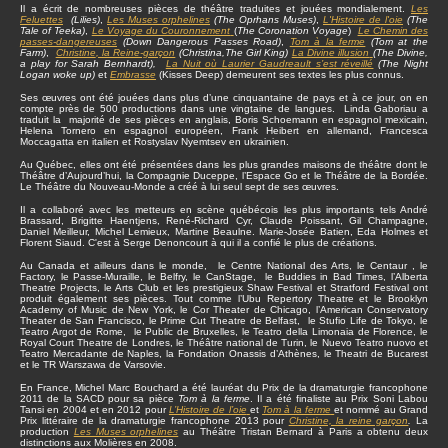
Il a écrit de nombreuses pièces de théâtre traduites et jouées mondialement.
Les
Feluettes
(Lilies)
,
Les Muses orphelines
(The Oprhans Muses)
,
L'Histoire de l'oie
(The
Tale of Teeka)
,
Le Voyage du Couronnement
(
The Coronation Voyage
)
Le Chemin des
passes-dangereuses
(Down Dangerous Passes Road)
,
Tom à la ferme
(Tom at the
Farm)
,
Christine
, la Reine-garçon
(Christina,The Girl King)
La Divine illusion
(The Divine,
a play for Sarah Bernhardt),
La Nuit où Laurier Gaudreault s’est réveillé
(The Night
Logan woke up)
et
Embrasse
(Kisses Deep) demeurent ses textes les plus connus.
Ses œuvres ont été jouées dans plus d’une cinquantaine de pays et à ce jour, on en
compte près de 500 productions dans une vingtaine de langues. Linda Gaboriau a
traduit la majorité de ses pièces en anglais, Boris Schoemann en espagnol mexicain,
Helena Tornero en espagnol européen, Frank Heibert en allemand, Francesca
Moccagatta en italien et Rostyslav Nyemtsev en ukrainien.
Au Québec, elles ont été présentées dans les plus grandes maisons de théâtre dont le
Théâtre d’Aujourd’hui, la Compagnie Duceppe, l’Espace Go et le Théâtre de la Bordée.
Le Théâtre du Nouveau-Monde a créé à lui seul sept de ses œuvres.
Il a collaboré avec les metteurs en scène québécois les plus importants tels André
Brassard, Brigitte Haentjens, René-Richard Cyr, Claude Poissant, Gil Champagne,
Daniel Meilleur, Michel Lemieux, Martine Beaulne. Marie-Josée Batien, Eda Holmes et
Florent Siaud. C'est à Serge Denoncourt à qui il a confié le plus de créations.
Au Canada et ailleurs dans le monde, le Centre National des Arts, le Centaur , le
Factory, le Passe-Muraille, le Belfry, le CanStage, le Buddies in Bad Times, l’Alberta
Theatre Projects, le Arts Club et les prestigieux Shaw Festival et Stratford Festival ont
produit également ses pièces. Tout comme l’Ubu Repertory Theatre et le Brooklyn
Academy of Music de New York, le Cor Theater de Chicago, l’American Conservatory
Theater de San Francisco, le Prime Cut Theatre de Belfast, le Stufio Life de Tokyo, le
Teatro Argot de Rome, le Public de Bruxelles, le Teatro della Limonaia de Florence, le
Royal Court Theatre de Londres, le Théâtre national de Turin, le Nuevo Teatro nuovo et
Teatro Mercadante de Naples, la Fondation Onassis d’Athènes, le Theatri de Bucarest
et le TR Warszawa de Varsovie.
En France, Michel Marc Bouchard a été lauréat du Prix de la dramaturgie francophone
2011 de la SACD pour sa pièce
Tom à la ferme
. Il a été finaliste au Prix Soni Labou
Tansi en 2004 et en 2012 pour
L’Histoire de l’oie
et
Tom à la ferme
et nommé au Grand
Prix littéraire de la dramaturgie francophone 2013 pour
Christine, la reine garçon
.
La
production
Les Muses orphelines
au Théâtre Tristan Bernard à Paris a obtenu deux
distinctions aux Molières en 2008.