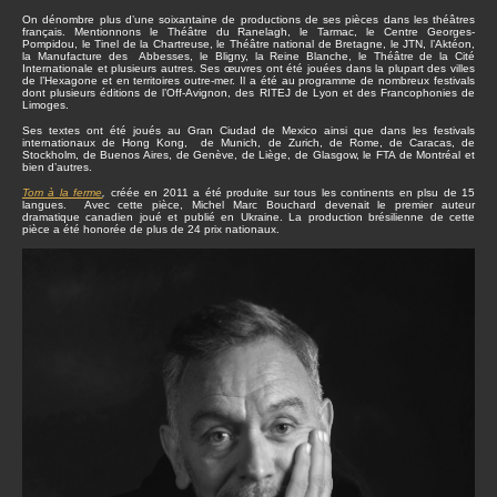
On dénombre plus d’une soixantaine de productions de ses pièces dans les théâtres
français. Mentionnons le Théâtre du Ranelagh, le Tarmac, le Centre Georges-
Pompidou, le Tinel de la Chartreuse, le Théâtre national de Bretagne, le JTN, l’Aktéon,
la Manufacture des Abbesses, le Bligny, la Reine Blanche, le Théâtre de la Cité
Internationale et plusieurs autres. Ses œuvres ont été jouées dans la plupart des villes
de l’Hexagone et en territoires outre-mer. Il a été au programme de nombreux festivals
dont plusieurs éditions de l’Off-Avignon, des RITEJ de Lyon et des Francophonies de
Limoges.
Ses textes ont été joués au Gran Ciudad de Mexico ainsi que dans les festivals
internationaux de Hong Kong, de Munich, de Zurich, de Rome, de Caracas, de
Stockholm, de Buenos Aires, de Genève, de Liège, de Glasgow, le FTA de Montréal et
bien d’autres.
Tom à la ferme
,
créée en 2011 a été produite sur tous les continents en plsu de 15
langues. Avec cette pièce, Michel Marc Bouchard devenait le premier auteur
dramatique canadien joué et publié en Ukraine. La production brésilienne de cette
pièce a été honorée de plus de 24 prix nationaux.