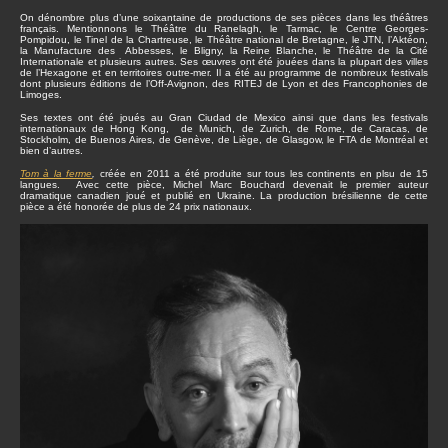
On dénombre plus d’une soixantaine de productions de ses pièces dans les théâtres
français. Mentionnons le Théâtre du Ranelagh, le Tarmac, le Centre Georges-
Pompidou, le Tinel de la Chartreuse, le Théâtre national de Bretagne, le JTN, l’Aktéon,
la Manufacture des Abbesses, le Bligny, la Reine Blanche, le Théâtre de la Cité
Internationale et plusieurs autres. Ses œuvres ont été jouées dans la plupart des villes
de l’Hexagone et en territoires outre-mer. Il a été au programme de nombreux festivals
dont plusieurs éditions de l’Off-Avignon, des RITEJ de Lyon et des Francophonies de
Limoges.
Ses textes ont été joués au Gran Ciudad de Mexico ainsi que dans les festivals
internationaux de Hong Kong, de Munich, de Zurich, de Rome, de Caracas, de
Stockholm, de Buenos Aires, de Genève, de Liège, de Glasgow, le FTA de Montréal et
bien d’autres.
Tom à la ferme
,
créée en 2011 a été produite sur tous les continents en plsu de 15
langues. Avec cette pièce, Michel Marc Bouchard devenait le premier auteur
dramatique canadien joué et publié en Ukraine. La production brésilienne de cette
pièce a été honorée de plus de 24 prix nationaux.