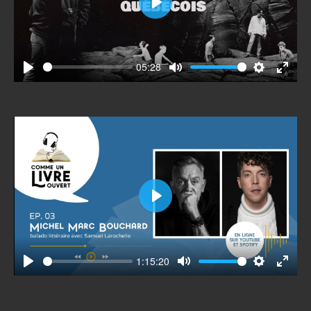
Play
05:28
Play
Mute
Settings
Enter
fullscr
Play
1:15:20
Play
Mute
Settings
Enter
fullscr