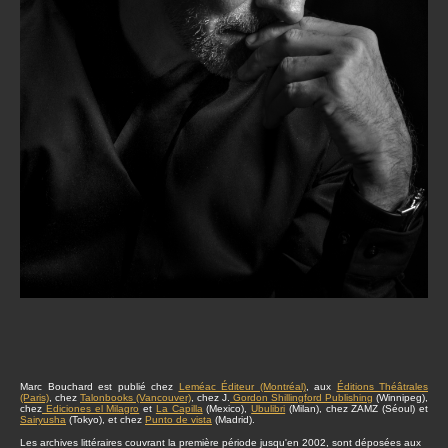
Marc Bouchard est publié chez
Leméac Éditeur (Montréal)
, aux
Éditions Théâtrales
(Paris)
, chez
Talonbooks (Vancouver)
, chez J.
Gordon Shillingford Publishing
(Winnipeg),
chez
Ediciones el Milagro
et
La Capilla
(Mexico),
Ubulibri
(Milan), chez ZAMZ (Séoul) et
Sairyusha
(Tokyo), et chez
Punto de vista
(Madrid).
Les archives littéraires couvrant la première période jusqu'en 2002, sont déposées aux