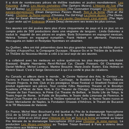
Il a écrit de nombreuses pièces de théâtre traduites et jouées mondialement.
Les
Feluettes
(Lilies)
,
Les Muses orphelines
(The Oprhans Muses)
,
L'Histoire de l'oie
(The
Tale of Teeka)
,
Le Voyage du Couronnement
(
The Coronation Voyage
)
Le Chemin des
passes-dangereuses
(Down Dangerous Passes Road)
,
Tom à la ferme
(Tom at the
Farm)
,
Christine
, la Reine-garçon
(Christina,The Girl King)
La Divine illusion
(The Divine,
a play for Sarah Bernhardt),
La Nuit où Laurier Gaudreault s’est réveillé
(The Night
Logan woke up)
et
Embrasse
(Kisses Deep) demeurent ses textes les plus connus.
Ses œuvres ont été jouées dans plus d’une cinquantaine de pays et à ce jour, on en
compte près de 500 productions dans une vingtaine de langues. Linda Gaboriau a
traduit la majorité de ses pièces en anglais, Boris Schoemann en espagnol mexicain,
Helena Tornero en espagnol européen, Frank Heibert en allemand, Francesca
Moccagatta en italien et Rostyslav Nyemtsev en ukrainien.
Au Québec, elles ont été présentées dans les plus grandes maisons de théâtre dont le
Théâtre d’Aujourd’hui, la Compagnie Duceppe, l’Espace Go et le Théâtre de la Bordée.
Le Théâtre du Nouveau-Monde a créé à lui seul sept de ses œuvres.
Il a collaboré avec les metteurs en scène québécois les plus importants tels André
Brassard, Brigitte Haentjens, René-Richard Cyr, Claude Poissant, Gil Champagne,
Daniel Meilleur, Michel Lemieux, Martine Beaulne. Marie-Josée Batien, Eda Holmes et
Florent Siaud. C'est à Serge Denoncourt à qui il a confié le plus de créations.
Au Canada et ailleurs dans le monde, le Centre National des Arts, le Centaur , le
Factory, le Passe-Muraille, le Belfry, le CanStage, le Buddies in Bad Times, l’Alberta
Theatre Projects, le Arts Club et les prestigieux Shaw Festival et Stratford Festival ont
produit également ses pièces. Tout comme l’Ubu Repertory Theatre et le Brooklyn
Academy of Music de New York, le Cor Theater de Chicago, l’American Conservatory
Theater de San Francisco, le Prime Cut Theatre de Belfast, le Stufio Life de Tokyo, le
Teatro Argot de Rome, le Public de Bruxelles, le Teatro della Limonaia de Florence, le
Royal Court Theatre de Londres, le Théâtre national de Turin, le Nuevo Teatro nuovo et
Teatro Mercadante de Naples, la Fondation Onassis d’Athènes, le Theatri de Bucarest
et le TR Warszawa de Varsovie.
En France, Michel Marc Bouchard a été lauréat du Prix de la dramaturgie francophone
2011 de la SACD pour sa pièce
Tom à la ferme
. Il a été finaliste au Prix Soni Labou
Tansi en 2004 et en 2012 pour
L’Histoire de l’oie
et
Tom à la ferme
et nommé au Grand
Prix littéraire de la dramaturgie francophone 2013 pour
Christine, la reine garçon
.
La
production
Les Muses orphelines
au Théâtre Tristan Bernard à Paris a obtenu deux
distinctions aux Molières en 2008.