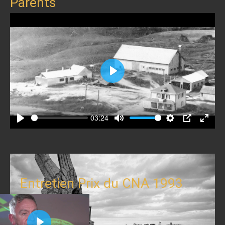
Parents
Play
03:24
Play
Mute
Settings
PIP
Enter
fullscr
Entretien Prix du CNA 1993