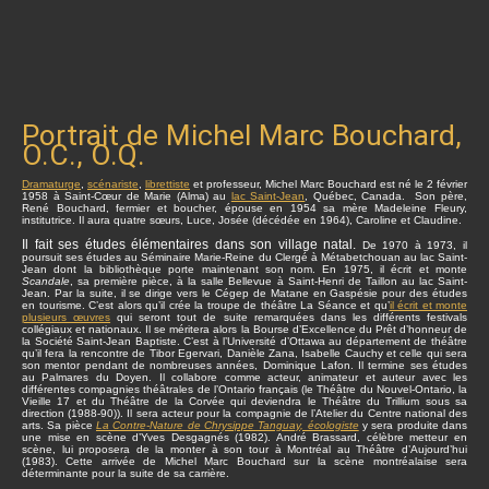
Portrait de Michel Marc Bouchard,
O.C., O.Q.
Dramaturge
,
scénariste
,
librettiste
et professeur, Michel Marc Bouchard est né le 2 février
1958 à Saint-Cœur de Marie (Alma) au
lac Saint-Jean
, Québec, Canada. Son père,
René Bouchard, fermier et boucher, épouse en 1954 sa mère Madeleine Fleury,
institutrice. Il aura quatre sœurs, Luce, Josée (décédée en 1964), Caroline et Claudine.
Il fait ses études élémentaires dans son village natal.
De 1970 à 1973, il
poursuit ses études au Séminaire Marie-Reine du Clergé à Métabetchouan au lac Saint-
Jean dont la bibliothèque porte maintenant son nom. En 1975, il écrit et monte
Scandale
, sa première pièce, à la salle Bellevue à Saint-Henri de Taillon au lac Saint-
Jean. Par la suite, il se dirige vers le Cégep de Matane en Gaspésie pour des études
en tourisme. C’est alors qu’il crée la troupe de théâtre La Séance et qu’
il écrit et monte
plusieurs œuvres
qui seront tout de suite remarquées dans les différents festivals
collégiaux et nationaux. Il se méritera alors la Bourse d’Excellence du Prêt d’honneur de
la Société Saint-Jean Baptiste. C’est à l’Université d’Ottawa au département de théâtre
qu’il fera la rencontre de Tibor Egervari, Danièle Zana, Isabelle Cauchy et celle qui sera
son mentor pendant de nombreuses années, Dominique Lafon. Il termine ses études
au Palmares du Doyen. Il collabore comme acteur, animateur et auteur avec les
différentes compagnies théâtrales de l’Ontario français (le Théâtre du Nouvel-Ontario, la
Vieille 17 et du Théâtre de la Corvée qui deviendra le Théâtre du Trillium sous sa
direction (1988-90)). Il sera acteur pour la compagnie de l’Atelier du Centre national des
arts. Sa pièce
La Contre-Nature de Chrysippe Tanguay, écologiste
y sera produite dans
une mise en scène d’Yves Desgagnés (1982). André Brassard, célèbre metteur en
scène, lui proposera de la monter à son tour à Montréal au Théâtre d’Aujourd’hui
(1983). Cette arrivée de Michel Marc Bouchard sur la scène montréalaise sera
déterminante pour la suite de sa carrière.