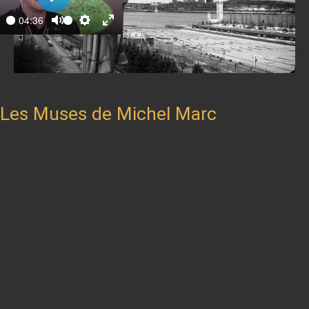
Play
04:36
ay
Mute
Settings
Enter
fullscreen
Les Muses de Michel Marc