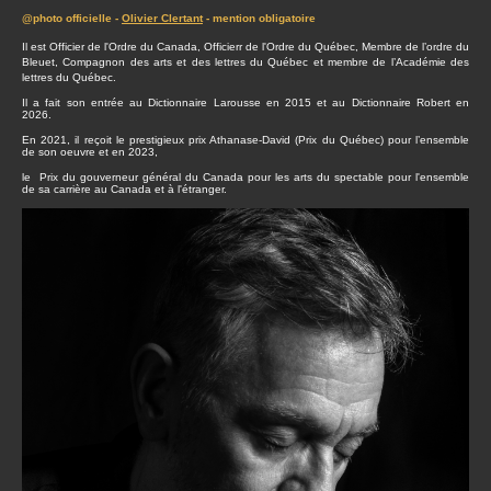
@photo officielle -
Olivier Clertant
- mention obligatoire
Il est Officier de l'Ordre du Canada, Officierr de l'Ordre du Québec, Membre de l’ordre du
Bleuet, Compagnon des arts et des lettres du Québec et membre de l’Académie des
lettres du Québec.
Il a fait son entrée au Dictionnaire Larousse en 2015 et au Dictionnaire Robert en
2026.
En 2021, il reçoit le prestigieux prix Athanase-David (Prix du Québec) pour l’ensemble
de son oeuvre et en 2023,
le Prix du gouverneur général du Canada pour les arts du spectable pour l'ensemble
de sa carrière au Canada et à l'étranger.