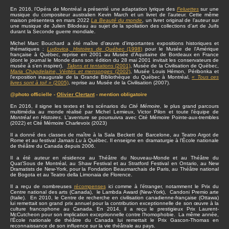
En 2016, l’Opéra de Montréal a présenté une adaptation lyrique des
Feluettes
sur une
musique du compositeur australien Kevin March et un livret de l’auteur. Cette même
maison présentera en mars 2022
La Beauté du monde
, un livret original de l’auteur sur
une musique de Julien Bilodeau au sujet de la spoliation des collections d’art de Juifs
durant la Seconde guerre mondiale.
Michel Marc Bouchard a été maître d'œuvre d'importantes expositions historiques et
thématiques :
Ludovica, Histoires de Québec
(1998)
pour le Musée de l'Amérique
française à Québec, reprise en 2001 au Musée d'Aquitaine de Bordeaux en France
(dont le journal le Monde dans son édition du 28 mai 2001 invitait les conservateurs de
musée à s’en inspirer).
Talons et tentations
(2001)
, Musée de la Civilisation de Québec,
Maria Chapdelaine, Vérités et mensonges
(2002)
, Musée Louis Hémon, Péribonka et
l'exposition inaugurale de la Grande Bibliothèque du Québec à Montréal,
« Tous ces
livres sont à toi! »
(2005)
, reprise au Musée de la Civilisation (2007).
@photo officielle -
Olivier Clertant
- mention obligatoire
En 2016, il signe les textes et les scénarios du
Cité Mémoire,
le plus grand parcours
multimédia au monde réalisé par Michel Lemieux, Victor Pilon et toute l'équipe de
Montréal en Histoires
. L'aventure se poursuivra avec Cité Mémoire Pointe-aux-trembles
(2022) et Cité Mémoire Charlevoix (2023)
Il a donné des classes de maître à la Sala Beckett de Barcelone, au Teatro Argot de
Rome et au festival
Jamais Lu
à Québec. Il enseigne en dramaturgie à l’École nationale
de théâtre du Canada depuis 2006.
Il a été auteur en résidence au Théâtre du Nouveau-Monde et au Théâtre du
Quat’Sous de Montréal, au Shaw Festival et au Stratford Festival en Ontario, au New
Dramatists de New-York, pour la Fondation Beaumarchais de Paris, au Théâtre national
de Bogota et au Teatro della Limonaia de Florence.
Il a reçu de nombreuses
récompenses
ici comme à l’étranger, notamment le Prix du
Centre national des arts (Canada), le Lambda Award (New-York), Candoni Premio arte
(Italie). En 2010, le Centre de recherche en civilisation canadienne-française (Ottawa)
lui remettait son grand prix annuel pour la contribution exceptionnelle de son œuvre à la
culture francophone au Canada. En 2014, il a reçu le prestigieux Prix Laurent-
McCutcheon pour son implication exceptionnelle contre l’homophobie. La même année,
l’École nationale de théâtre du Canada lui remettait le Prix Gascon-Thomas en
reconnaissance de son influence sur la vie théâtrale au pays.