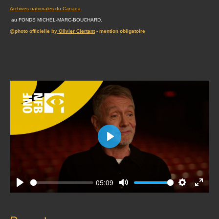
Archives nationales du Canada
au FONDS MICHEL-MARC-BOUCHARD.
@photo officielle by
Olivier Clertant
- mention obligatoire
Play
05:09
Play
Mute
Settings
Enter
fullscr