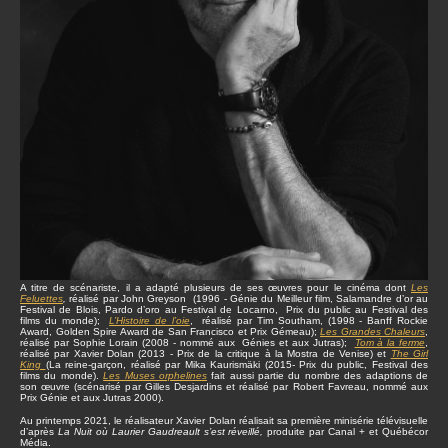
A titre de scénariste, il a adapté plusieurs de ses œuvres pour le cinéma dont
Les
Feluettes
,
réalisé par John Greyson (1996 - Génie du Meilleur film, Salamandre d’or au
Festival de Blois, Pardo d’oro au Festival de Locarno, Prix du public au Festival des
films du monde);
L’Histoire de l’oie
, réalisé par Tim Southam, (1998 - Banff Rockie
Award, Golden Spire Award de San Francisco et Prix Gémeau);
Les Grandes Chaleurs
,
réalisé par Sophie Lorain (2008 - nommé aux Génies et aux Jutras);
Tom à la ferme
,
réalisé par Xavier Dolan (2013 - Prix de la critique à la Mostra de Venise) et
The Girl
King
(La reine-garçon, réalisé par Mika Kaurismäki (2015- Prix du public, Festival des
films du monde).
Les Muses orphelines
fait aussi partie du nombre des adaptions de
son œuvre (scénarisé par Gilles Desjardins et réalisé par Robert Favreau, nommé aux
Prix Génie et aux Jutras 2000).
Au printemps 2021, le réalisateur Xavier Dolan réalisait sa première minisérie télévisuelle
d’après
La Nuit où Laurier Gaudreault s’est réveillé,
produite par Canal + et Québécor
Média.