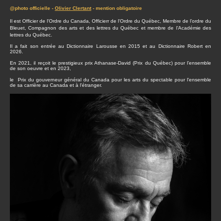
@photo officielle -
Olivier Clertant
- mention obligatoire
Il est Officier de l'Ordre du Canada, Officierr de l'Ordre du Québec, Membre de l’ordre du
Bleuet, Compagnon des arts et des lettres du Québec et membre de l’Académie des
lettres du Québec.
Il a fait son entrée au Dictionnaire Larousse en 2015 et au Dictionnaire Robert en
2026.
En 2021, il reçoit le prestigieux prix Athanase-David (Prix du Québec) pour l’ensemble
de son oeuvre et en 2023,
le Prix du gouverneur général du Canada pour les arts du spectable pour l'ensemble
de sa carrière au Canada et à l'étranger.