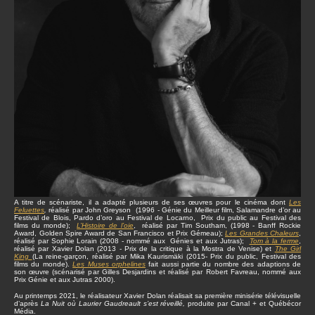
A titre de scénariste, il a adapté plusieurs de ses œuvres pour le cinéma dont
Les
Feluettes
,
réalisé par John Greyson (1996 - Génie du Meilleur film, Salamandre d’or au
Festival de Blois, Pardo d’oro au Festival de Locarno, Prix du public au Festival des
films du monde);
L’Histoire de l’oie
, réalisé par Tim Southam, (1998 - Banff Rockie
Award, Golden Spire Award de San Francisco et Prix Gémeau);
Les Grandes Chaleurs
,
réalisé par Sophie Lorain (2008 - nommé aux Génies et aux Jutras);
Tom à la ferme
,
réalisé par Xavier Dolan (2013 - Prix de la critique à la Mostra de Venise) et
The Girl
King
(La reine-garçon, réalisé par Mika Kaurismäki (2015- Prix du public, Festival des
films du monde).
Les Muses orphelines
fait aussi partie du nombre des adaptions de
son œuvre (scénarisé par Gilles Desjardins et réalisé par Robert Favreau, nommé aux
Prix Génie et aux Jutras 2000).
Au printemps 2021, le réalisateur Xavier Dolan réalisait sa première minisérie télévisuelle
d’après
La Nuit où Laurier Gaudreault s’est réveillé,
produite par Canal + et Québécor
Média.