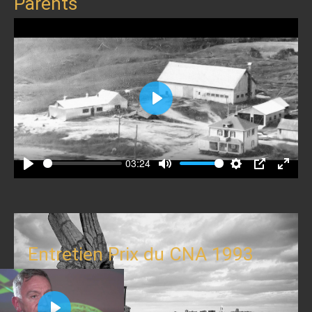
Parents
Play
03:24
Play
Mute
Settings
PIP
Enter
fullscr
Entretien Prix du CNA 1993