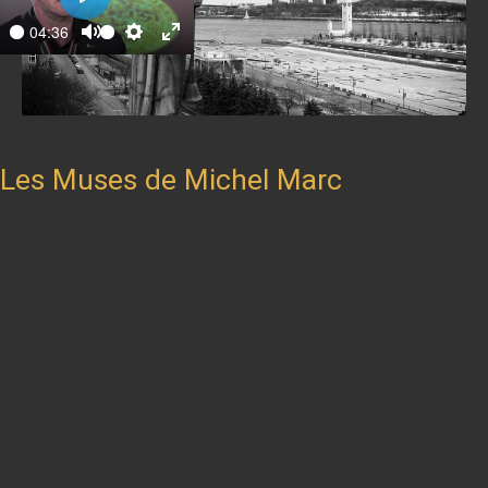
Play
04:36
ay
Mute
Settings
Enter
fullscreen
Les Muses de Michel Marc