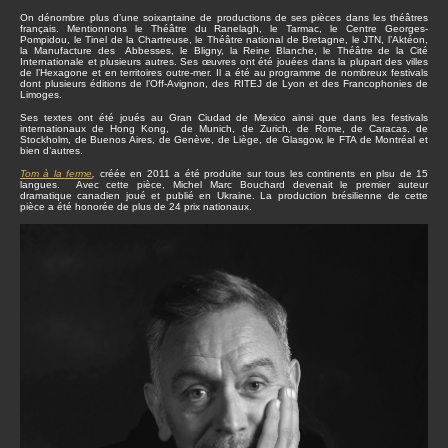
On dénombre plus d’une soixantaine de productions de ses pièces dans les théâtres
français. Mentionnons le Théâtre du Ranelagh, le Tarmac, le Centre Georges-
Pompidou, le Tinel de la Chartreuse, le Théâtre national de Bretagne, le JTN, l’Aktéon,
la Manufacture des Abbesses, le Bligny, la Reine Blanche, le Théâtre de la Cité
Internationale et plusieurs autres. Ses œuvres ont été jouées dans la plupart des villes
de l’Hexagone et en territoires outre-mer. Il a été au programme de nombreux festivals
dont plusieurs éditions de l’Off-Avignon, des RITEJ de Lyon et des Francophonies de
Limoges.
Ses textes ont été joués au Gran Ciudad de Mexico ainsi que dans les festivals
internationaux de Hong Kong, de Munich, de Zurich, de Rome, de Caracas, de
Stockholm, de Buenos Aires, de Genève, de Liège, de Glasgow, le FTA de Montréal et
bien d’autres.
Tom à la ferme
,
créée en 2011 a été produite sur tous les continents en plsu de 15
langues. Avec cette pièce, Michel Marc Bouchard devenait le premier auteur
dramatique canadien joué et publié en Ukraine. La production brésilienne de cette
pièce a été honorée de plus de 24 prix nationaux.