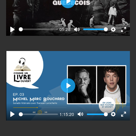
Play
05:28
Play
Mute
Settings
Enter
fullscr
Play
1:15:20
Play
Mute
Settings
Enter
fullscr