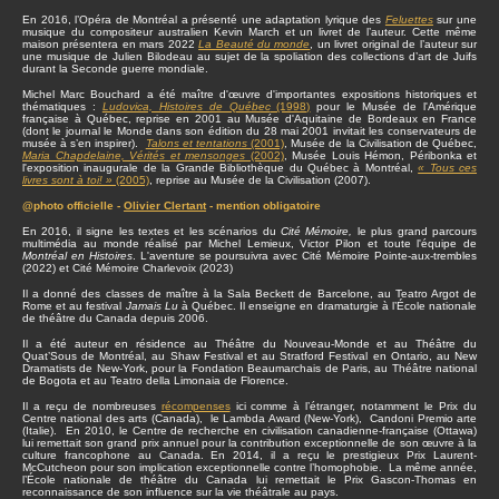
En 2016, l’Opéra de Montréal a présenté une adaptation lyrique des
Feluettes
sur une
musique du compositeur australien Kevin March et un livret de l’auteur. Cette même
maison présentera en mars 2022
La Beauté du monde
, un livret original de l’auteur sur
une musique de Julien Bilodeau au sujet de la spoliation des collections d’art de Juifs
durant la Seconde guerre mondiale.
Michel Marc Bouchard a été maître d'œuvre d'importantes expositions historiques et
thématiques :
Ludovica, Histoires de Québec
(1998)
pour le Musée de l'Amérique
française à Québec, reprise en 2001 au Musée d'Aquitaine de Bordeaux en France
(dont le journal le Monde dans son édition du 28 mai 2001 invitait les conservateurs de
musée à s’en inspirer).
Talons et tentations
(2001)
, Musée de la Civilisation de Québec,
Maria Chapdelaine, Vérités et mensonges
(2002)
, Musée Louis Hémon, Péribonka et
l'exposition inaugurale de la Grande Bibliothèque du Québec à Montréal,
« Tous ces
livres sont à toi! »
(2005)
, reprise au Musée de la Civilisation (2007).
@photo officielle -
Olivier Clertant
- mention obligatoire
En 2016, il signe les textes et les scénarios du
Cité Mémoire,
le plus grand parcours
multimédia au monde réalisé par Michel Lemieux, Victor Pilon et toute l'équipe de
Montréal en Histoires
. L'aventure se poursuivra avec Cité Mémoire Pointe-aux-trembles
(2022) et Cité Mémoire Charlevoix (2023)
Il a donné des classes de maître à la Sala Beckett de Barcelone, au Teatro Argot de
Rome et au festival
Jamais Lu
à Québec. Il enseigne en dramaturgie à l’École nationale
de théâtre du Canada depuis 2006.
Il a été auteur en résidence au Théâtre du Nouveau-Monde et au Théâtre du
Quat’Sous de Montréal, au Shaw Festival et au Stratford Festival en Ontario, au New
Dramatists de New-York, pour la Fondation Beaumarchais de Paris, au Théâtre national
de Bogota et au Teatro della Limonaia de Florence.
Il a reçu de nombreuses
récompenses
ici comme à l’étranger, notamment le Prix du
Centre national des arts (Canada), le Lambda Award (New-York), Candoni Premio arte
(Italie). En 2010, le Centre de recherche en civilisation canadienne-française (Ottawa)
lui remettait son grand prix annuel pour la contribution exceptionnelle de son œuvre à la
culture francophone au Canada. En 2014, il a reçu le prestigieux Prix Laurent-
McCutcheon pour son implication exceptionnelle contre l’homophobie. La même année,
l’École nationale de théâtre du Canada lui remettait le Prix Gascon-Thomas en
reconnaissance de son influence sur la vie théâtrale au pays.