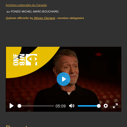
Archives nationales du Canada
au FONDS MICHEL-MARC-BOUCHARD.
@photo officielle by
Olivier Clertant
- mention obligatoire
Play
05:09
Play
Mute
Settings
Enter
fullscr