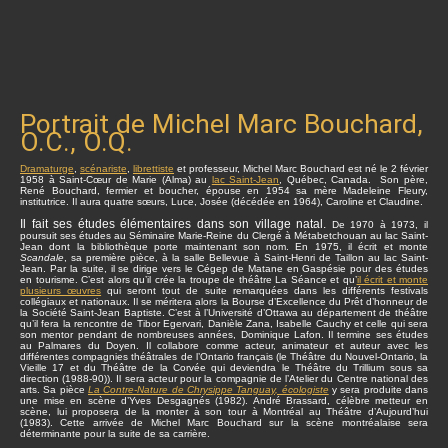
Portrait de Michel Marc Bouchard,
O.C., O.Q.
Dramaturge
,
scénariste
,
librettiste
et professeur, Michel Marc Bouchard est né le 2 février
1958 à Saint-Cœur de Marie (Alma) au
lac Saint-Jean
, Québec, Canada. Son père,
René Bouchard, fermier et boucher, épouse en 1954 sa mère Madeleine Fleury,
institutrice. Il aura quatre sœurs, Luce, Josée (décédée en 1964), Caroline et Claudine.
Il fait ses études élémentaires dans son village natal.
De 1970 à 1973, il
poursuit ses études au Séminaire Marie-Reine du Clergé à Métabetchouan au lac Saint-
Jean dont la bibliothèque porte maintenant son nom. En 1975, il écrit et monte
Scandale
, sa première pièce, à la salle Bellevue à Saint-Henri de Taillon au lac Saint-
Jean. Par la suite, il se dirige vers le Cégep de Matane en Gaspésie pour des études
en tourisme. C’est alors qu’il crée la troupe de théâtre La Séance et qu’
il écrit et monte
plusieurs œuvres
qui seront tout de suite remarquées dans les différents festivals
collégiaux et nationaux. Il se méritera alors la Bourse d’Excellence du Prêt d’honneur de
la Société Saint-Jean Baptiste. C’est à l’Université d’Ottawa au département de théâtre
qu’il fera la rencontre de Tibor Egervari, Danièle Zana, Isabelle Cauchy et celle qui sera
son mentor pendant de nombreuses années, Dominique Lafon. Il termine ses études
au Palmares du Doyen. Il collabore comme acteur, animateur et auteur avec les
différentes compagnies théâtrales de l’Ontario français (le Théâtre du Nouvel-Ontario, la
Vieille 17 et du Théâtre de la Corvée qui deviendra le Théâtre du Trillium sous sa
direction (1988-90)). Il sera acteur pour la compagnie de l’Atelier du Centre national des
arts. Sa pièce
La Contre-Nature de Chrysippe Tanguay, écologiste
y sera produite dans
une mise en scène d’Yves Desgagnés (1982). André Brassard, célèbre metteur en
scène, lui proposera de la monter à son tour à Montréal au Théâtre d’Aujourd’hui
(1983). Cette arrivée de Michel Marc Bouchard sur la scène montréalaise sera
déterminante pour la suite de sa carrière.