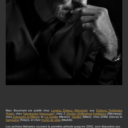
Marc Bouchard est publié chez
Leméac Éditeur (Montréal)
, aux
Éditions Théâtrales
(Paris)
, chez
Talonbooks (Vancouver)
, chez J.
Gordon Shillingford Publishing
(Winnipeg),
chez
Ediciones el Milagro
et
La Capilla
(Mexico),
Ubulibri
(Milan), chez ZAMZ (Séoul) et
Sairyusha
(Tokyo), et chez
Punto de vista
(Madrid).
Les archives littéraires couvrant la première période jusqu'en 2002, sont déposées aux