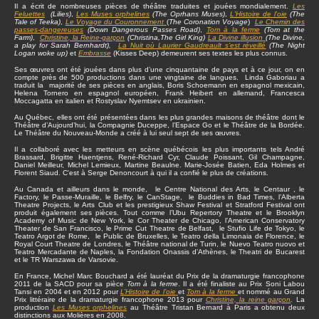
Il a écrit de nombreuses pièces de théâtre traduites et jouées mondialement.
Les
Feluettes
(Lilies)
,
Les Muses orphelines
(The Oprhans Muses)
,
L'Histoire de l'oie
(The
Tale of Teeka)
,
Le Voyage du Couronnement
(
The Coronation Voyage
)
Le Chemin des
passes-dangereuses
(Down Dangerous Passes Road)
,
Tom à la ferme
(Tom at the
Farm)
,
Christine
, la Reine-garçon
(Christina,The Girl King)
La Divine illusion
(The Divine,
a play for Sarah Bernhardt),
La Nuit où Laurier Gaudreault s’est réveillé
(The Night
Logan woke up)
et
Embrasse
(Kisses Deep) demeurent ses textes les plus connus.
Ses œuvres ont été jouées dans plus d’une cinquantaine de pays et à ce jour, on en
compte près de 500 productions dans une vingtaine de langues. Linda Gaboriau a
traduit la majorité de ses pièces en anglais, Boris Schoemann en espagnol mexicain,
Helena Tornero en espagnol européen, Frank Heibert en allemand, Francesca
Moccagatta en italien et Rostyslav Nyemtsev en ukrainien.
Au Québec, elles ont été présentées dans les plus grandes maisons de théâtre dont le
Théâtre d’Aujourd’hui, la Compagnie Duceppe, l’Espace Go et le Théâtre de la Bordée.
Le Théâtre du Nouveau-Monde a créé à lui seul sept de ses œuvres.
Il a collaboré avec les metteurs en scène québécois les plus importants tels André
Brassard, Brigitte Haentjens, René-Richard Cyr, Claude Poissant, Gil Champagne,
Daniel Meilleur, Michel Lemieux, Martine Beaulne. Marie-Josée Batien, Eda Holmes et
Florent Siaud. C'est à Serge Denoncourt à qui il a confié le plus de créations.
Au Canada et ailleurs dans le monde, le Centre National des Arts, le Centaur , le
Factory, le Passe-Muraille, le Belfry, le CanStage, le Buddies in Bad Times, l’Alberta
Theatre Projects, le Arts Club et les prestigieux Shaw Festival et Stratford Festival ont
produit également ses pièces. Tout comme l’Ubu Repertory Theatre et le Brooklyn
Academy of Music de New York, le Cor Theater de Chicago, l’American Conservatory
Theater de San Francisco, le Prime Cut Theatre de Belfast, le Stufio Life de Tokyo, le
Teatro Argot de Rome, le Public de Bruxelles, le Teatro della Limonaia de Florence, le
Royal Court Theatre de Londres, le Théâtre national de Turin, le Nuevo Teatro nuovo et
Teatro Mercadante de Naples, la Fondation Onassis d’Athènes, le Theatri de Bucarest
et le TR Warszawa de Varsovie.
En France, Michel Marc Bouchard a été lauréat du Prix de la dramaturgie francophone
2011 de la SACD pour sa pièce
Tom à la ferme
. Il a été finaliste au Prix Soni Labou
Tansi en 2004 et en 2012 pour
L’Histoire de l’oie
et
Tom à la ferme
et nommé au Grand
Prix littéraire de la dramaturgie francophone 2013 pour
Christine, la reine garçon
.
La
production
Les Muses orphelines
au Théâtre Tristan Bernard à Paris a obtenu deux
distinctions aux Molières en 2008.