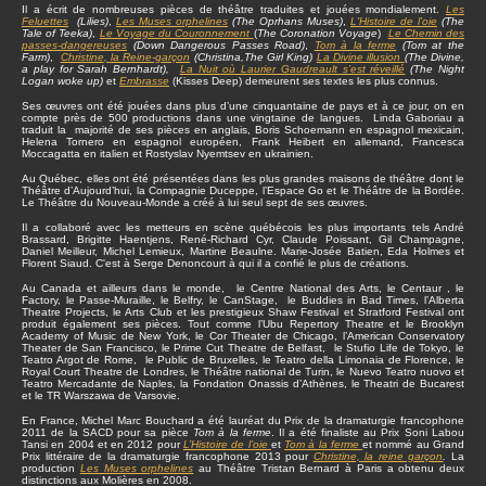
Il a écrit de nombreuses pièces de théâtre traduites et jouées mondialement.
Les
Feluettes
(Lilies)
,
Les Muses orphelines
(The Oprhans Muses)
,
L'Histoire de l'oie
(The
Tale of Teeka)
,
Le Voyage du Couronnement
(
The Coronation Voyage
)
Le Chemin des
passes-dangereuses
(Down Dangerous Passes Road)
,
Tom à la ferme
(Tom at the
Farm)
,
Christine
, la Reine-garçon
(Christina,The Girl King)
La Divine illusion
(The Divine,
a play for Sarah Bernhardt),
La Nuit où Laurier Gaudreault s’est réveillé
(The Night
Logan woke up)
et
Embrasse
(Kisses Deep) demeurent ses textes les plus connus.
Ses œuvres ont été jouées dans plus d’une cinquantaine de pays et à ce jour, on en
compte près de 500 productions dans une vingtaine de langues. Linda Gaboriau a
traduit la majorité de ses pièces en anglais, Boris Schoemann en espagnol mexicain,
Helena Tornero en espagnol européen, Frank Heibert en allemand, Francesca
Moccagatta en italien et Rostyslav Nyemtsev en ukrainien.
Au Québec, elles ont été présentées dans les plus grandes maisons de théâtre dont le
Théâtre d’Aujourd’hui, la Compagnie Duceppe, l’Espace Go et le Théâtre de la Bordée.
Le Théâtre du Nouveau-Monde a créé à lui seul sept de ses œuvres.
Il a collaboré avec les metteurs en scène québécois les plus importants tels André
Brassard, Brigitte Haentjens, René-Richard Cyr, Claude Poissant, Gil Champagne,
Daniel Meilleur, Michel Lemieux, Martine Beaulne. Marie-Josée Batien, Eda Holmes et
Florent Siaud. C'est à Serge Denoncourt à qui il a confié le plus de créations.
Au Canada et ailleurs dans le monde, le Centre National des Arts, le Centaur , le
Factory, le Passe-Muraille, le Belfry, le CanStage, le Buddies in Bad Times, l’Alberta
Theatre Projects, le Arts Club et les prestigieux Shaw Festival et Stratford Festival ont
produit également ses pièces. Tout comme l’Ubu Repertory Theatre et le Brooklyn
Academy of Music de New York, le Cor Theater de Chicago, l’American Conservatory
Theater de San Francisco, le Prime Cut Theatre de Belfast, le Stufio Life de Tokyo, le
Teatro Argot de Rome, le Public de Bruxelles, le Teatro della Limonaia de Florence, le
Royal Court Theatre de Londres, le Théâtre national de Turin, le Nuevo Teatro nuovo et
Teatro Mercadante de Naples, la Fondation Onassis d’Athènes, le Theatri de Bucarest
et le TR Warszawa de Varsovie.
En France, Michel Marc Bouchard a été lauréat du Prix de la dramaturgie francophone
2011 de la SACD pour sa pièce
Tom à la ferme
. Il a été finaliste au Prix Soni Labou
Tansi en 2004 et en 2012 pour
L’Histoire de l’oie
et
Tom à la ferme
et nommé au Grand
Prix littéraire de la dramaturgie francophone 2013 pour
Christine, la reine garçon
.
La
production
Les Muses orphelines
au Théâtre Tristan Bernard à Paris a obtenu deux
distinctions aux Molières en 2008.