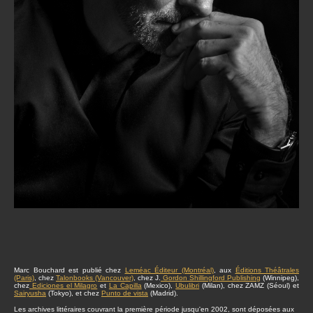
Marc Bouchard est publié chez
Leméac Éditeur (Montréal)
, aux
Éditions Théâtrales
(Paris)
, chez
Talonbooks (Vancouver)
, chez J.
Gordon Shillingford Publishing
(Winnipeg),
chez
Ediciones el Milagro
et
La Capilla
(Mexico),
Ubulibri
(Milan), chez ZAMZ (Séoul) et
Sairyusha
(Tokyo), et chez
Punto de vista
(Madrid).
Les archives littéraires couvrant la première période jusqu'en 2002, sont déposées aux