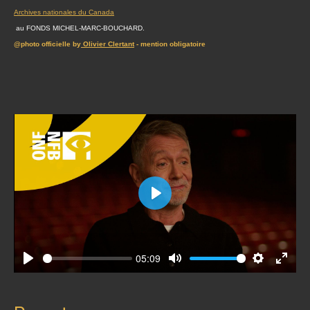
Archives nationales du Canada
au FONDS MICHEL-MARC-BOUCHARD.
@photo officielle by
Olivier Clertant
- mention obligatoire
Play
05:09
Play
Mute
Settings
Enter
fullscr