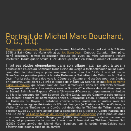
Portrait de Michel Marc Bouchard,
O.C., O.Q.
Dramaturge
,
scénariste
,
librettiste
et professeur, Michel Marc Bouchard est né le 2 février
1958 à Saint-Cœur de Marie (Alma) au
lac Saint-Jean
, Québec, Canada. Son père,
René Bouchard, fermier et boucher, épouse en 1954 sa mère Madeleine Fleury,
institutrice. Il aura quatre sœurs, Luce, Josée (décédée en 1964), Caroline et Claudine.
Il fait ses études élémentaires dans son village natal.
De 1970 à 1973, il
poursuit ses études au Séminaire Marie-Reine du Clergé à Métabetchouan au lac Saint-
Jean dont la bibliothèque porte maintenant son nom. En 1975, il écrit et monte
Scandale
, sa première pièce, à la salle Bellevue à Saint-Henri de Taillon au lac Saint-
Jean. Par la suite, il se dirige vers le Cégep de Matane en Gaspésie pour des études
en tourisme. C’est alors qu’il crée la troupe de théâtre La Séance et qu’
il écrit et monte
plusieurs œuvres
qui seront tout de suite remarquées dans les différents festivals
collégiaux et nationaux. Il se méritera alors la Bourse d’Excellence du Prêt d’honneur de
la Société Saint-Jean Baptiste. C’est à l’Université d’Ottawa au département de théâtre
qu’il fera la rencontre de Tibor Egervari, Danièle Zana, Isabelle Cauchy et celle qui sera
son mentor pendant de nombreuses années, Dominique Lafon. Il termine ses études
au Palmares du Doyen. Il collabore comme acteur, animateur et auteur avec les
différentes compagnies théâtrales de l’Ontario français (le Théâtre du Nouvel-Ontario, la
Vieille 17 et du Théâtre de la Corvée qui deviendra le Théâtre du Trillium sous sa
direction (1988-90)). Il sera acteur pour la compagnie de l’Atelier du Centre national des
arts. Sa pièce
La Contre-Nature de Chrysippe Tanguay, écologiste
y sera produite dans
une mise en scène d’Yves Desgagnés (1982). André Brassard, célèbre metteur en
scène, lui proposera de la monter à son tour à Montréal au Théâtre d’Aujourd’hui
(1983). Cette arrivée de Michel Marc Bouchard sur la scène montréalaise sera
déterminante pour la suite de sa carrière.