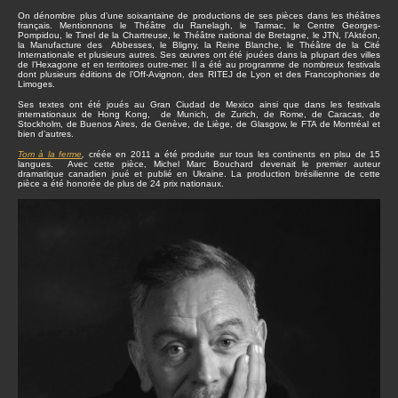
On dénombre plus d’une soixantaine de productions de ses pièces dans les théâtres
français. Mentionnons le Théâtre du Ranelagh, le Tarmac, le Centre Georges-
Pompidou, le Tinel de la Chartreuse, le Théâtre national de Bretagne, le JTN, l’Aktéon,
la Manufacture des Abbesses, le Bligny, la Reine Blanche, le Théâtre de la Cité
Internationale et plusieurs autres. Ses œuvres ont été jouées dans la plupart des villes
de l’Hexagone et en territoires outre-mer. Il a été au programme de nombreux festivals
dont plusieurs éditions de l’Off-Avignon, des RITEJ de Lyon et des Francophonies de
Limoges.
Ses textes ont été joués au Gran Ciudad de Mexico ainsi que dans les festivals
internationaux de Hong Kong, de Munich, de Zurich, de Rome, de Caracas, de
Stockholm, de Buenos Aires, de Genève, de Liège, de Glasgow, le FTA de Montréal et
bien d’autres.
Tom à la ferme
,
créée en 2011 a été produite sur tous les continents en plsu de 15
langues. Avec cette pièce, Michel Marc Bouchard devenait le premier auteur
dramatique canadien joué et publié en Ukraine. La production brésilienne de cette
pièce a été honorée de plus de 24 prix nationaux.