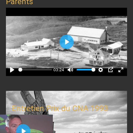
Parents
Play
03:24
Play
Mute
Settings
PIP
Enter
fullscr
Entretien Prix du CNA 1993