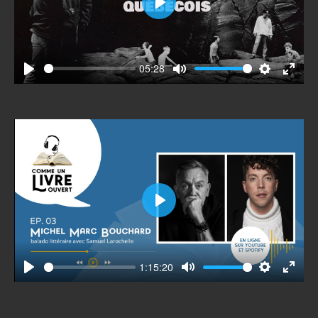
Play
05:28
Play
Mute
Settings
Enter
fullscr
Play
1:15:20
Play
Mute
Settings
Enter
fullscr