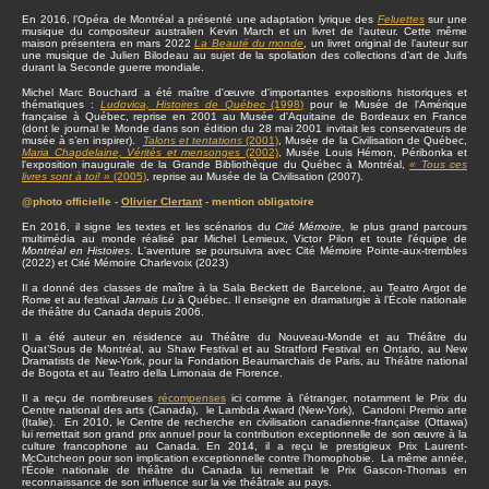
En 2016, l’Opéra de Montréal a présenté une adaptation lyrique des
Feluettes
sur une
musique du compositeur australien Kevin March et un livret de l’auteur. Cette même
maison présentera en mars 2022
La Beauté du monde
, un livret original de l’auteur sur
une musique de Julien Bilodeau au sujet de la spoliation des collections d’art de Juifs
durant la Seconde guerre mondiale.
Michel Marc Bouchard a été maître d'œuvre d'importantes expositions historiques et
thématiques :
Ludovica, Histoires de Québec
(1998)
pour le Musée de l'Amérique
française à Québec, reprise en 2001 au Musée d'Aquitaine de Bordeaux en France
(dont le journal le Monde dans son édition du 28 mai 2001 invitait les conservateurs de
musée à s’en inspirer).
Talons et tentations
(2001)
, Musée de la Civilisation de Québec,
Maria Chapdelaine, Vérités et mensonges
(2002)
, Musée Louis Hémon, Péribonka et
l'exposition inaugurale de la Grande Bibliothèque du Québec à Montréal,
« Tous ces
livres sont à toi! »
(2005)
, reprise au Musée de la Civilisation (2007).
@photo officielle -
Olivier Clertant
- mention obligatoire
En 2016, il signe les textes et les scénarios du
Cité Mémoire,
le plus grand parcours
multimédia au monde réalisé par Michel Lemieux, Victor Pilon et toute l'équipe de
Montréal en Histoires
. L'aventure se poursuivra avec Cité Mémoire Pointe-aux-trembles
(2022) et Cité Mémoire Charlevoix (2023)
Il a donné des classes de maître à la Sala Beckett de Barcelone, au Teatro Argot de
Rome et au festival
Jamais Lu
à Québec. Il enseigne en dramaturgie à l’École nationale
de théâtre du Canada depuis 2006.
Il a été auteur en résidence au Théâtre du Nouveau-Monde et au Théâtre du
Quat’Sous de Montréal, au Shaw Festival et au Stratford Festival en Ontario, au New
Dramatists de New-York, pour la Fondation Beaumarchais de Paris, au Théâtre national
de Bogota et au Teatro della Limonaia de Florence.
Il a reçu de nombreuses
récompenses
ici comme à l’étranger, notamment le Prix du
Centre national des arts (Canada), le Lambda Award (New-York), Candoni Premio arte
(Italie). En 2010, le Centre de recherche en civilisation canadienne-française (Ottawa)
lui remettait son grand prix annuel pour la contribution exceptionnelle de son œuvre à la
culture francophone au Canada. En 2014, il a reçu le prestigieux Prix Laurent-
McCutcheon pour son implication exceptionnelle contre l’homophobie. La même année,
l’École nationale de théâtre du Canada lui remettait le Prix Gascon-Thomas en
reconnaissance de son influence sur la vie théâtrale au pays.