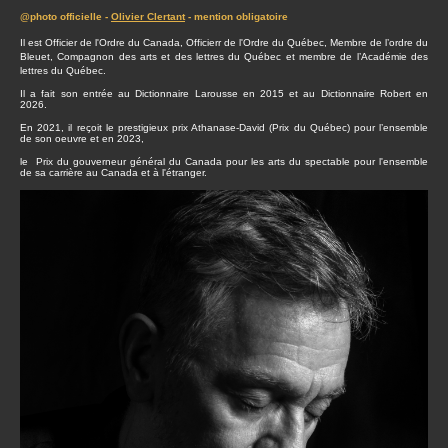
@photo officielle -
Olivier Clertant
- mention obligatoire
Il est Officier de l'Ordre du Canada, Officierr de l'Ordre du Québec, Membre de l’ordre du
Bleuet, Compagnon des arts et des lettres du Québec et membre de l’Académie des
lettres du Québec.
Il a fait son entrée au Dictionnaire Larousse en 2015 et au Dictionnaire Robert en
2026.
En 2021, il reçoit le prestigieux prix Athanase-David (Prix du Québec) pour l’ensemble
de son oeuvre et en 2023,
le Prix du gouverneur général du Canada pour les arts du spectable pour l'ensemble
de sa carrière au Canada et à l'étranger.