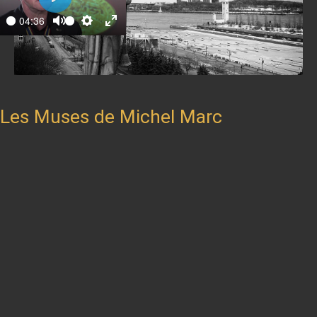
Play
04:36
ay
Mute
Settings
Enter
fullscreen
Les Muses de Michel Marc