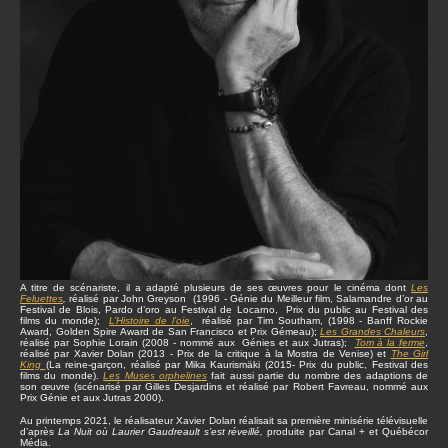
A titre de scénariste, il a adapté plusieurs de ses œuvres pour le cinéma dont
Les
Feluettes
,
réalisé par John Greyson (1996 - Génie du Meilleur film, Salamandre d’or au
Festival de Blois, Pardo d’oro au Festival de Locarno, Prix du public au Festival des
films du monde);
L’Histoire de l’oie
, réalisé par Tim Southam, (1998 - Banff Rockie
Award, Golden Spire Award de San Francisco et Prix Gémeau);
Les Grandes Chaleurs
,
réalisé par Sophie Lorain (2008 - nommé aux Génies et aux Jutras);
Tom à la ferme
,
réalisé par Xavier Dolan (2013 - Prix de la critique à la Mostra de Venise) et
The Girl
King
(La reine-garçon, réalisé par Mika Kaurismäki (2015- Prix du public, Festival des
films du monde).
Les Muses orphelines
fait aussi partie du nombre des adaptions de
son œuvre (scénarisé par Gilles Desjardins et réalisé par Robert Favreau, nommé aux
Prix Génie et aux Jutras 2000).
Au printemps 2021, le réalisateur Xavier Dolan réalisait sa première minisérie télévisuelle
d’après
La Nuit où Laurier Gaudreault s’est réveillé,
produite par Canal + et Québécor
Média.