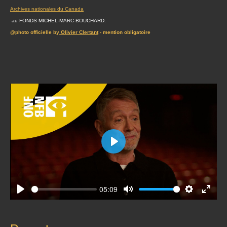
Archives nationales du Canada
au FONDS MICHEL-MARC-BOUCHARD.
@photo officielle by
Olivier Clertant
- mention obligatoire
Play
05:09
Play
Mute
Settings
Enter
fullscr