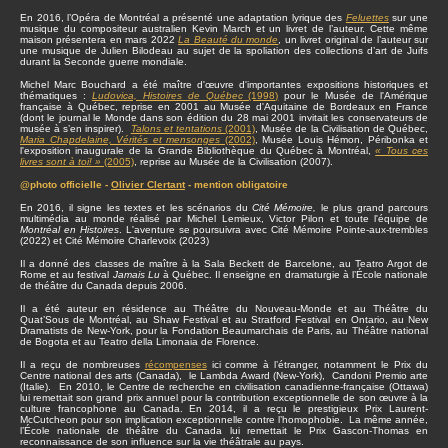
En 2016, l’Opéra de Montréal a présenté une adaptation lyrique des
Feluettes
sur une
musique du compositeur australien Kevin March et un livret de l’auteur. Cette même
maison présentera en mars 2022
La Beauté du monde
, un livret original de l’auteur sur
une musique de Julien Bilodeau au sujet de la spoliation des collections d’art de Juifs
durant la Seconde guerre mondiale.
Michel Marc Bouchard a été maître d'œuvre d'importantes expositions historiques et
thématiques :
Ludovica, Histoires de Québec
(1998)
pour le Musée de l'Amérique
française à Québec, reprise en 2001 au Musée d'Aquitaine de Bordeaux en France
(dont le journal le Monde dans son édition du 28 mai 2001 invitait les conservateurs de
musée à s’en inspirer).
Talons et tentations
(2001)
, Musée de la Civilisation de Québec,
Maria Chapdelaine, Vérités et mensonges
(2002)
, Musée Louis Hémon, Péribonka et
l'exposition inaugurale de la Grande Bibliothèque du Québec à Montréal,
« Tous ces
livres sont à toi! »
(2005)
, reprise au Musée de la Civilisation (2007).
@photo officielle -
Olivier Clertant
- mention obligatoire
En 2016, il signe les textes et les scénarios du
Cité Mémoire,
le plus grand parcours
multimédia au monde réalisé par Michel Lemieux, Victor Pilon et toute l'équipe de
Montréal en Histoires
. L'aventure se poursuivra avec Cité Mémoire Pointe-aux-trembles
(2022) et Cité Mémoire Charlevoix (2023)
Il a donné des classes de maître à la Sala Beckett de Barcelone, au Teatro Argot de
Rome et au festival
Jamais Lu
à Québec. Il enseigne en dramaturgie à l’École nationale
de théâtre du Canada depuis 2006.
Il a été auteur en résidence au Théâtre du Nouveau-Monde et au Théâtre du
Quat’Sous de Montréal, au Shaw Festival et au Stratford Festival en Ontario, au New
Dramatists de New-York, pour la Fondation Beaumarchais de Paris, au Théâtre national
de Bogota et au Teatro della Limonaia de Florence.
Il a reçu de nombreuses
récompenses
ici comme à l’étranger, notamment le Prix du
Centre national des arts (Canada), le Lambda Award (New-York), Candoni Premio arte
(Italie). En 2010, le Centre de recherche en civilisation canadienne-française (Ottawa)
lui remettait son grand prix annuel pour la contribution exceptionnelle de son œuvre à la
culture francophone au Canada. En 2014, il a reçu le prestigieux Prix Laurent-
McCutcheon pour son implication exceptionnelle contre l’homophobie. La même année,
l’École nationale de théâtre du Canada lui remettait le Prix Gascon-Thomas en
reconnaissance de son influence sur la vie théâtrale au pays.