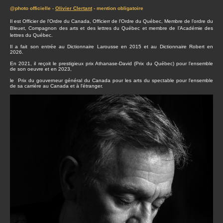
@photo officielle -
Olivier Clertant
- mention obligatoire
Il est Officier de l'Ordre du Canada, Officierr de l'Ordre du Québec, Membre de l’ordre du
Bleuet, Compagnon des arts et des lettres du Québec et membre de l’Académie des
lettres du Québec.
Il a fait son entrée au Dictionnaire Larousse en 2015 et au Dictionnaire Robert en
2026.
En 2021, il reçoit le prestigieux prix Athanase-David (Prix du Québec) pour l’ensemble
de son oeuvre et en 2023,
le Prix du gouverneur général du Canada pour les arts du spectable pour l'ensemble
de sa carrière au Canada et à l'étranger.