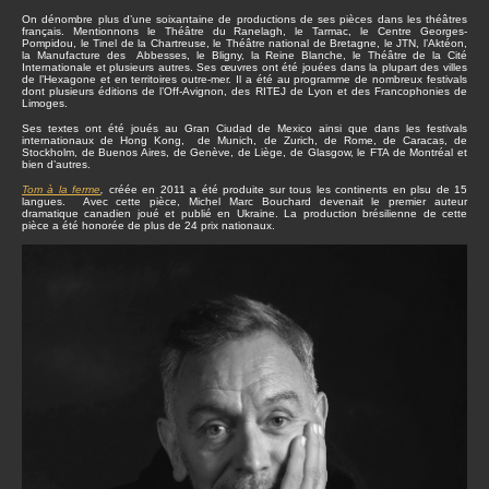
On dénombre plus d’une soixantaine de productions de ses pièces dans les théâtres
français. Mentionnons le Théâtre du Ranelagh, le Tarmac, le Centre Georges-
Pompidou, le Tinel de la Chartreuse, le Théâtre national de Bretagne, le JTN, l’Aktéon,
la Manufacture des Abbesses, le Bligny, la Reine Blanche, le Théâtre de la Cité
Internationale et plusieurs autres. Ses œuvres ont été jouées dans la plupart des villes
de l’Hexagone et en territoires outre-mer. Il a été au programme de nombreux festivals
dont plusieurs éditions de l’Off-Avignon, des RITEJ de Lyon et des Francophonies de
Limoges.
Ses textes ont été joués au Gran Ciudad de Mexico ainsi que dans les festivals
internationaux de Hong Kong, de Munich, de Zurich, de Rome, de Caracas, de
Stockholm, de Buenos Aires, de Genève, de Liège, de Glasgow, le FTA de Montréal et
bien d’autres.
Tom à la ferme
,
créée en 2011 a été produite sur tous les continents en plsu de 15
langues. Avec cette pièce, Michel Marc Bouchard devenait le premier auteur
dramatique canadien joué et publié en Ukraine. La production brésilienne de cette
pièce a été honorée de plus de 24 prix nationaux.