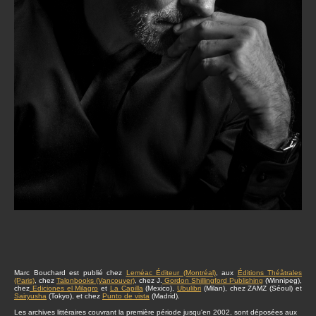
Marc Bouchard est publié chez
Leméac Éditeur (Montréal)
, aux
Éditions Théâtrales
(Paris)
, chez
Talonbooks (Vancouver)
, chez J.
Gordon Shillingford Publishing
(Winnipeg),
chez
Ediciones el Milagro
et
La Capilla
(Mexico),
Ubulibri
(Milan), chez ZAMZ (Séoul) et
Sairyusha
(Tokyo), et chez
Punto de vista
(Madrid).
Les archives littéraires couvrant la première période jusqu'en 2002, sont déposées aux