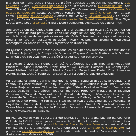
Il a écrit de nombreuses pièces de théâtre traduites et jouées mondialement.
Les
Feluettes
(Lilies)
,
Les Muses orphelines
(The Oprhans Muses)
,
L'Histoire de l'oie
(The
Tale of Teeka)
,
Le Voyage du Couronnement
(
The Coronation Voyage
)
Le Chemin des
passes-dangereuses
(Down Dangerous Passes Road)
,
Tom à la ferme
(Tom at the
Farm)
,
Christine
, la Reine-garçon
(Christina,The Girl King)
La Divine illusion
(The Divine,
a play for Sarah Bernhardt),
La Nuit où Laurier Gaudreault s’est réveillé
(The Night
Logan woke up)
et
Embrasse
(Kisses Deep) demeurent ses textes les plus connus.
Ses œuvres ont été jouées dans plus d’une cinquantaine de pays et à ce jour, on en
compte près de 500 productions dans une vingtaine de langues. Linda Gaboriau a
traduit la majorité de ses pièces en anglais, Boris Schoemann en espagnol mexicain,
Helena Tornero en espagnol européen, Frank Heibert en allemand, Francesca
Moccagatta en italien et Rostyslav Nyemtsev en ukrainien.
Au Québec, elles ont été présentées dans les plus grandes maisons de théâtre dont le
Théâtre d’Aujourd’hui, la Compagnie Duceppe, l’Espace Go et le Théâtre de la Bordée.
Le Théâtre du Nouveau-Monde a créé à lui seul sept de ses œuvres.
Il a collaboré avec les metteurs en scène québécois les plus importants tels André
Brassard, Brigitte Haentjens, René-Richard Cyr, Claude Poissant, Gil Champagne,
Daniel Meilleur, Michel Lemieux, Martine Beaulne. Marie-Josée Batien, Eda Holmes et
Florent Siaud. C'est à Serge Denoncourt à qui il a confié le plus de créations.
Au Canada et ailleurs dans le monde, le Centre National des Arts, le Centaur , le
Factory, le Passe-Muraille, le Belfry, le CanStage, le Buddies in Bad Times, l’Alberta
Theatre Projects, le Arts Club et les prestigieux Shaw Festival et Stratford Festival ont
produit également ses pièces. Tout comme l’Ubu Repertory Theatre et le Brooklyn
Academy of Music de New York, le Cor Theater de Chicago, l’American Conservatory
Theater de San Francisco, le Prime Cut Theatre de Belfast, le Stufio Life de Tokyo, le
Teatro Argot de Rome, le Public de Bruxelles, le Teatro della Limonaia de Florence, le
Royal Court Theatre de Londres, le Théâtre national de Turin, le Nuevo Teatro nuovo et
Teatro Mercadante de Naples, la Fondation Onassis d’Athènes, le Theatri de Bucarest
et le TR Warszawa de Varsovie.
En France, Michel Marc Bouchard a été lauréat du Prix de la dramaturgie francophone
2011 de la SACD pour sa pièce
Tom à la ferme
. Il a été finaliste au Prix Soni Labou
Tansi en 2004 et en 2012 pour
L’Histoire de l’oie
et
Tom à la ferme
et nommé au Grand
Prix littéraire de la dramaturgie francophone 2013 pour
Christine, la reine garçon
.
La
production
Les Muses orphelines
au Théâtre Tristan Bernard à Paris a obtenu deux
distinctions aux Molières en 2008.