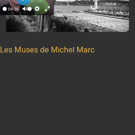
Play
04:36
ay
Mute
Settings
Enter
fullscreen
Les Muses de Michel Marc