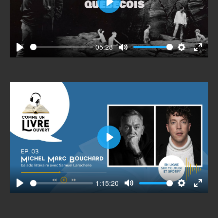
Play
05:28
Play
Mute
Settings
Enter
fullscr
Play
1:15:20
Play
Mute
Settings
Enter
fullscr