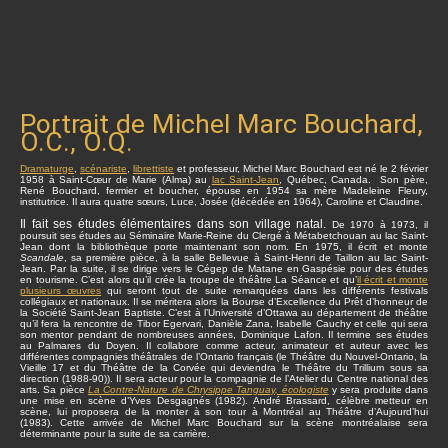
Portrait de Michel Marc Bouchard,
O.C., O.Q.
Dramaturge
,
scénariste
,
librettiste
et professeur, Michel Marc Bouchard est né le 2 février
1958 à Saint-Cœur de Marie (Alma) au
lac Saint-Jean
, Québec, Canada. Son père,
René Bouchard, fermier et boucher, épouse en 1954 sa mère Madeleine Fleury,
institutrice. Il aura quatre sœurs, Luce, Josée (décédée en 1964), Caroline et Claudine.
Il fait ses études élémentaires dans son village natal.
De 1970 à 1973, il
poursuit ses études au Séminaire Marie-Reine du Clergé à Métabetchouan au lac Saint-
Jean dont la bibliothèque porte maintenant son nom. En 1975, il écrit et monte
Scandale
, sa première pièce, à la salle Bellevue à Saint-Henri de Taillon au lac Saint-
Jean. Par la suite, il se dirige vers le Cégep de Matane en Gaspésie pour des études
en tourisme. C’est alors qu’il crée la troupe de théâtre La Séance et qu’
il écrit et monte
plusieurs œuvres
qui seront tout de suite remarquées dans les différents festivals
collégiaux et nationaux. Il se méritera alors la Bourse d’Excellence du Prêt d’honneur de
la Société Saint-Jean Baptiste. C’est à l’Université d’Ottawa au département de théâtre
qu’il fera la rencontre de Tibor Egervari, Danièle Zana, Isabelle Cauchy et celle qui sera
son mentor pendant de nombreuses années, Dominique Lafon. Il termine ses études
au Palmares du Doyen. Il collabore comme acteur, animateur et auteur avec les
différentes compagnies théâtrales de l’Ontario français (le Théâtre du Nouvel-Ontario, la
Vieille 17 et du Théâtre de la Corvée qui deviendra le Théâtre du Trillium sous sa
direction (1988-90)). Il sera acteur pour la compagnie de l’Atelier du Centre national des
arts. Sa pièce
La Contre-Nature de Chrysippe Tanguay, écologiste
y sera produite dans
une mise en scène d’Yves Desgagnés (1982). André Brassard, célèbre metteur en
scène, lui proposera de la monter à son tour à Montréal au Théâtre d’Aujourd’hui
(1983). Cette arrivée de Michel Marc Bouchard sur la scène montréalaise sera
déterminante pour la suite de sa carrière.