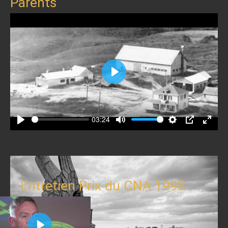
Parents
Play
03:24
Play
Mute
Settings
PIP
Enter
fullscr
Entretien Prix du CNA 1993