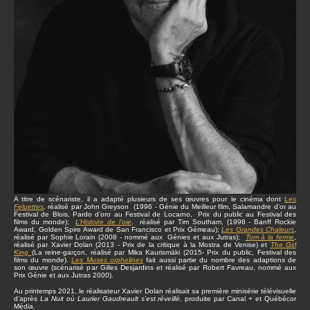
A titre de scénariste, il a adapté plusieurs de ses œuvres pour le cinéma dont
Les
Feluettes
,
réalisé par John Greyson (1996 - Génie du Meilleur film, Salamandre d’or au
Festival de Blois, Pardo d’oro au Festival de Locarno, Prix du public au Festival des
films du monde);
L’Histoire de l’oie
, réalisé par Tim Southam, (1998 - Banff Rockie
Award, Golden Spire Award de San Francisco et Prix Gémeau);
Les Grandes Chaleurs
,
réalisé par Sophie Lorain (2008 - nommé aux Génies et aux Jutras);
Tom à la ferme
,
réalisé par Xavier Dolan (2013 - Prix de la critique à la Mostra de Venise) et
The Girl
King
(La reine-garçon, réalisé par Mika Kaurismäki (2015- Prix du public, Festival des
films du monde).
Les Muses orphelines
fait aussi partie du nombre des adaptions de
son œuvre (scénarisé par Gilles Desjardins et réalisé par Robert Favreau, nommé aux
Prix Génie et aux Jutras 2000).
Au printemps 2021, le réalisateur Xavier Dolan réalisait sa première minisérie télévisuelle
d’après
La Nuit où Laurier Gaudreault s’est réveillé,
produite par Canal + et Québécor
Média.