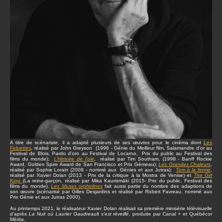
A titre de scénariste, il a adapté plusieurs de ses œuvres pour le cinéma dont
Les
Feluettes
,
réalisé par John Greyson (1996 - Génie du Meilleur film, Salamandre d’or au
Festival de Blois, Pardo d’oro au Festival de Locarno, Prix du public au Festival des
films du monde);
L’Histoire de l’oie
, réalisé par Tim Southam, (1998 - Banff Rockie
Award, Golden Spire Award de San Francisco et Prix Gémeau);
Les Grandes Chaleurs
,
réalisé par Sophie Lorain (2008 - nommé aux Génies et aux Jutras);
Tom à la ferme
,
réalisé par Xavier Dolan (2013 - Prix de la critique à la Mostra de Venise) et
The Girl
King
(La reine-garçon, réalisé par Mika Kaurismäki (2015- Prix du public, Festival des
films du monde).
Les Muses orphelines
fait aussi partie du nombre des adaptions de
son œuvre (scénarisé par Gilles Desjardins et réalisé par Robert Favreau, nommé aux
Prix Génie et aux Jutras 2000).
Au printemps 2021, le réalisateur Xavier Dolan réalisait sa première minisérie télévisuelle
d’après
La Nuit où Laurier Gaudreault s’est réveillé,
produite par Canal + et Québécor
Média.