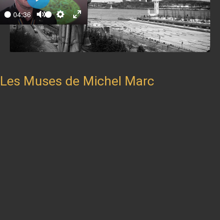
Play
04:36
ay
Mute
Settings
Enter
fullscreen
Les Muses de Michel Marc