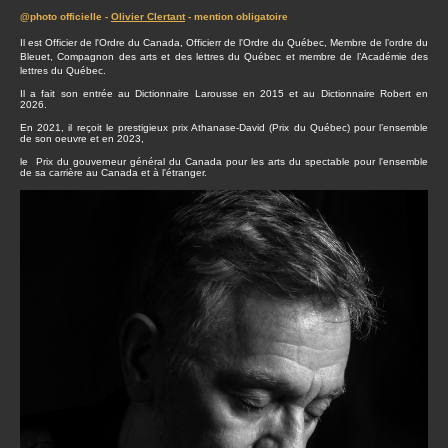
@photo officielle -
Olivier Clertant
- mention obligatoire
Il est Officier de l'Ordre du Canada, Officierr de l'Ordre du Québec, Membre de l’ordre du
Bleuet, Compagnon des arts et des lettres du Québec et membre de l’Académie des
lettres du Québec.
Il a fait son entrée au Dictionnaire Larousse en 2015 et au Dictionnaire Robert en
2026.
En 2021, il reçoit le prestigieux prix Athanase-David (Prix du Québec) pour l’ensemble
de son oeuvre et en 2023,
le Prix du gouverneur général du Canada pour les arts du spectable pour l'ensemble
de sa carrière au Canada et à l'étranger.