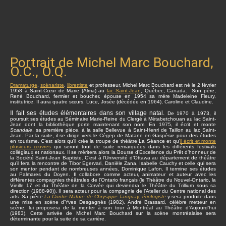
Portrait de Michel Marc Bouchard,
O.C., O.Q.
Dramaturge
,
scénariste
,
librettiste
et professeur, Michel Marc Bouchard est né le 2 février
1958 à Saint-Cœur de Marie (Alma) au
lac Saint-Jean
, Québec, Canada. Son père,
René Bouchard, fermier et boucher, épouse en 1954 sa mère Madeleine Fleury,
institutrice. Il aura quatre sœurs, Luce, Josée (décédée en 1964), Caroline et Claudine.
Il fait ses études élémentaires dans son village natal.
De 1970 à 1973, il
poursuit ses études au Séminaire Marie-Reine du Clergé à Métabetchouan au lac Saint-
Jean dont la bibliothèque porte maintenant son nom. En 1975, il écrit et monte
Scandale
, sa première pièce, à la salle Bellevue à Saint-Henri de Taillon au lac Saint-
Jean. Par la suite, il se dirige vers le Cégep de Matane en Gaspésie pour des études
en tourisme. C’est alors qu’il crée la troupe de théâtre La Séance et qu’
il écrit et monte
plusieurs œuvres
qui seront tout de suite remarquées dans les différents festivals
collégiaux et nationaux. Il se méritera alors la Bourse d’Excellence du Prêt d’honneur de
la Société Saint-Jean Baptiste. C’est à l’Université d’Ottawa au département de théâtre
qu’il fera la rencontre de Tibor Egervari, Danièle Zana, Isabelle Cauchy et celle qui sera
son mentor pendant de nombreuses années, Dominique Lafon. Il termine ses études
au Palmares du Doyen. Il collabore comme acteur, animateur et auteur avec les
différentes compagnies théâtrales de l’Ontario français (le Théâtre du Nouvel-Ontario, la
Vieille 17 et du Théâtre de la Corvée qui deviendra le Théâtre du Trillium sous sa
direction (1988-90)). Il sera acteur pour la compagnie de l’Atelier du Centre national des
arts. Sa pièce
La Contre-Nature de Chrysippe Tanguay, écologiste
y sera produite dans
une mise en scène d’Yves Desgagnés (1982). André Brassard, célèbre metteur en
scène, lui proposera de la monter à son tour à Montréal au Théâtre d’Aujourd’hui
(1983). Cette arrivée de Michel Marc Bouchard sur la scène montréalaise sera
déterminante pour la suite de sa carrière.