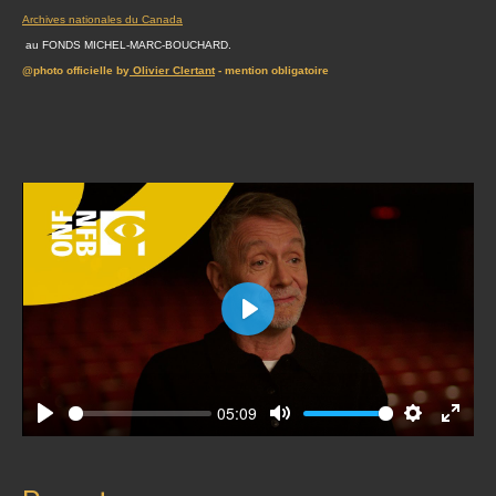
Archives nationales du Canada
au FONDS MICHEL-MARC-BOUCHARD.
@photo officielle by
Olivier Clertant
- mention obligatoire
Play
05:09
Play
Mute
Settings
Enter
fullscr