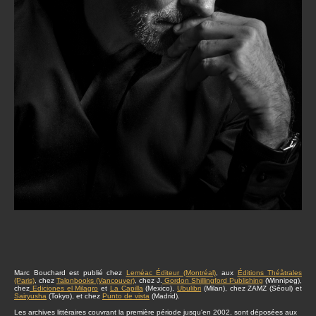
Marc Bouchard est publié chez
Leméac Éditeur (Montréal)
, aux
Éditions Théâtrales
(Paris)
, chez
Talonbooks (Vancouver)
, chez J.
Gordon Shillingford Publishing
(Winnipeg),
chez
Ediciones el Milagro
et
La Capilla
(Mexico),
Ubulibri
(Milan), chez ZAMZ (Séoul) et
Sairyusha
(Tokyo), et chez
Punto de vista
(Madrid).
Les archives littéraires couvrant la première période jusqu'en 2002, sont déposées aux