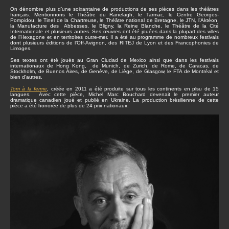
On dénombre plus d’une soixantaine de productions de ses pièces dans les théâtres
français. Mentionnons le Théâtre du Ranelagh, le Tarmac, le Centre Georges-
Pompidou, le Tinel de la Chartreuse, le Théâtre national de Bretagne, le JTN, l’Aktéon,
la Manufacture des Abbesses, le Bligny, la Reine Blanche, le Théâtre de la Cité
Internationale et plusieurs autres. Ses œuvres ont été jouées dans la plupart des villes
de l’Hexagone et en territoires outre-mer. Il a été au programme de nombreux festivals
dont plusieurs éditions de l’Off-Avignon, des RITEJ de Lyon et des Francophonies de
Limoges.
Ses textes ont été joués au Gran Ciudad de Mexico ainsi que dans les festivals
internationaux de Hong Kong, de Munich, de Zurich, de Rome, de Caracas, de
Stockholm, de Buenos Aires, de Genève, de Liège, de Glasgow, le FTA de Montréal et
bien d’autres.
Tom à la ferme
,
créée en 2011 a été produite sur tous les continents en plsu de 15
langues. Avec cette pièce, Michel Marc Bouchard devenait le premier auteur
dramatique canadien joué et publié en Ukraine. La production brésilienne de cette
pièce a été honorée de plus de 24 prix nationaux.