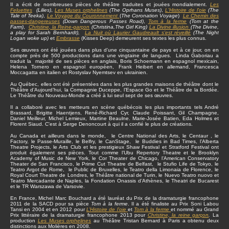
Il a écrit de nombreuses pièces de théâtre traduites et jouées mondialement.
Les
Feluettes
(Lilies)
,
Les Muses orphelines
(The Oprhans Muses)
,
L'Histoire de l'oie
(The
Tale of Teeka)
,
Le Voyage du Couronnement
(
The Coronation Voyage
)
Le Chemin des
passes-dangereuses
(Down Dangerous Passes Road)
,
Tom à la ferme
(Tom at the
Farm)
,
Christine
, la Reine-garçon
(Christina,The Girl King)
La Divine illusion
(The Divine,
a play for Sarah Bernhardt),
La Nuit où Laurier Gaudreault s’est réveillé
(The Night
Logan woke up)
et
Embrasse
(Kisses Deep) demeurent ses textes les plus connus.
Ses œuvres ont été jouées dans plus d’une cinquantaine de pays et à ce jour, on en
compte près de 500 productions dans une vingtaine de langues. Linda Gaboriau a
traduit la majorité de ses pièces en anglais, Boris Schoemann en espagnol mexicain,
Helena Tornero en espagnol européen, Frank Heibert en allemand, Francesca
Moccagatta en italien et Rostyslav Nyemtsev en ukrainien.
Au Québec, elles ont été présentées dans les plus grandes maisons de théâtre dont le
Théâtre d’Aujourd’hui, la Compagnie Duceppe, l’Espace Go et le Théâtre de la Bordée.
Le Théâtre du Nouveau-Monde a créé à lui seul sept de ses œuvres.
Il a collaboré avec les metteurs en scène québécois les plus importants tels André
Brassard, Brigitte Haentjens, René-Richard Cyr, Claude Poissant, Gil Champagne,
Daniel Meilleur, Michel Lemieux, Martine Beaulne. Marie-Josée Batien, Eda Holmes et
Florent Siaud. C'est à Serge Denoncourt à qui il a confié le plus de créations.
Au Canada et ailleurs dans le monde, le Centre National des Arts, le Centaur , le
Factory, le Passe-Muraille, le Belfry, le CanStage, le Buddies in Bad Times, l’Alberta
Theatre Projects, le Arts Club et les prestigieux Shaw Festival et Stratford Festival ont
produit également ses pièces. Tout comme l’Ubu Repertory Theatre et le Brooklyn
Academy of Music de New York, le Cor Theater de Chicago, l’American Conservatory
Theater de San Francisco, le Prime Cut Theatre de Belfast, le Stufio Life de Tokyo, le
Teatro Argot de Rome, le Public de Bruxelles, le Teatro della Limonaia de Florence, le
Royal Court Theatre de Londres, le Théâtre national de Turin, le Nuevo Teatro nuovo et
Teatro Mercadante de Naples, la Fondation Onassis d’Athènes, le Theatri de Bucarest
et le TR Warszawa de Varsovie.
En France, Michel Marc Bouchard a été lauréat du Prix de la dramaturgie francophone
2011 de la SACD pour sa pièce
Tom à la ferme
. Il a été finaliste au Prix Soni Labou
Tansi en 2004 et en 2012 pour
L’Histoire de l’oie
et
Tom à la ferme
et nommé au Grand
Prix littéraire de la dramaturgie francophone 2013 pour
Christine, la reine garçon
.
La
production
Les Muses orphelines
au Théâtre Tristan Bernard à Paris a obtenu deux
distinctions aux Molières en 2008.