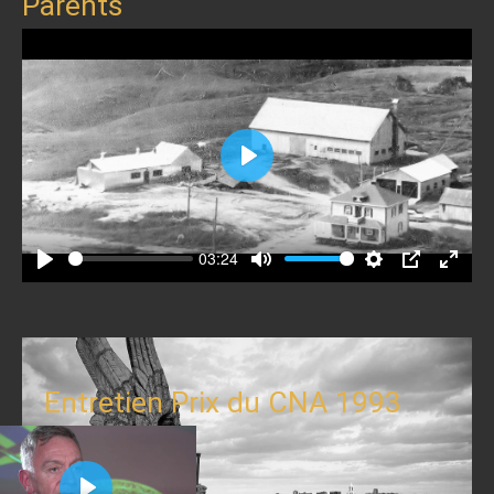
Parents
Play
03:24
Play
Mute
Settings
PIP
Enter
fullscr
Entretien Prix du CNA 1993