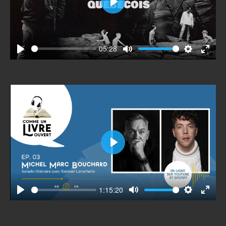
Play
05:28
Play
Mute
Settings
Enter
fullscr
Play
1:15:20
Play
Mute
Settings
Enter
fullscr