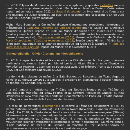
En 2016, l’Opéra de Montréal a présenté une adaptation lyrique des
Feluettes
sur une
musique du compositeur australien Kevin March et un livret de l’auteur. Cette même
maison présentera en mars 2022
La Beauté du monde
, un livret original de l’auteur sur
une musique de Julien Bilodeau au sujet de la spoliation des collections d’art de Juifs
durant la Seconde guerre mondiale.
Michel Marc Bouchard a été maître d'œuvre d'importantes expositions historiques et
thématiques :
Ludovica, Histoires de Québec
(1998)
pour le Musée de l'Amérique
française à Québec, reprise en 2001 au Musée d'Aquitaine de Bordeaux en France
(dont le journal le Monde dans son édition du 28 mai 2001 invitait les conservateurs de
musée à s’en inspirer).
Talons et tentations
(2001)
, Musée de la Civilisation de Québec,
Maria Chapdelaine, Vérités et mensonges
(2002)
, Musée Louis Hémon, Péribonka et
l'exposition inaugurale de la Grande Bibliothèque du Québec à Montréal,
« Tous ces
livres sont à toi! »
(2005)
, reprise au Musée de la Civilisation (2007).
@photo officielle -
Olivier Clertant
- mention obligatoire
En 2016, il signe les textes et les scénarios du
Cité Mémoire,
le plus grand parcours
multimédia au monde réalisé par Michel Lemieux, Victor Pilon et toute l'équipe de
Montréal en Histoires
. L'aventure se poursuivra avec Cité Mémoire Pointe-aux-trembles
(2022) et Cité Mémoire Charlevoix (2023)
Il a donné des classes de maître à la Sala Beckett de Barcelone, au Teatro Argot de
Rome et au festival
Jamais Lu
à Québec. Il enseigne en dramaturgie à l’École nationale
de théâtre du Canada depuis 2006.
Il a été auteur en résidence au Théâtre du Nouveau-Monde et au Théâtre du
Quat’Sous de Montréal, au Shaw Festival et au Stratford Festival en Ontario, au New
Dramatists de New-York, pour la Fondation Beaumarchais de Paris, au Théâtre national
de Bogota et au Teatro della Limonaia de Florence.
Il a reçu de nombreuses
récompenses
ici comme à l’étranger, notamment le Prix du
Centre national des arts (Canada), le Lambda Award (New-York), Candoni Premio arte
(Italie). En 2010, le Centre de recherche en civilisation canadienne-française (Ottawa)
lui remettait son grand prix annuel pour la contribution exceptionnelle de son œuvre à la
culture francophone au Canada. En 2014, il a reçu le prestigieux Prix Laurent-
McCutcheon pour son implication exceptionnelle contre l’homophobie. La même année,
l’École nationale de théâtre du Canada lui remettait le Prix Gascon-Thomas en
reconnaissance de son influence sur la vie théâtrale au pays.