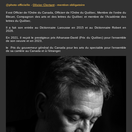
@photo officielle -
Olivier Clertant
- mention obligatoire
Il est Officier de l'Ordre du Canada, Officierr de l'Ordre du Québec, Membre de l’ordre du
Bleuet, Compagnon des arts et des lettres du Québec et membre de l’Académie des
lettres du Québec.
Il a fait son entrée au Dictionnaire Larousse en 2015 et au Dictionnaire Robert en
2026.
En 2021, il reçoit le prestigieux prix Athanase-David (Prix du Québec) pour l’ensemble
de son oeuvre et en 2023,
le Prix du gouverneur général du Canada pour les arts du spectable pour l'ensemble
de sa carrière au Canada et à l'étranger.