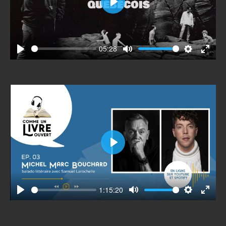
Play
05:28
Play
Mute
Settings
Enter
fullscr
Play
1:15:20
Play
Mute
Settings
Enter
fullscr