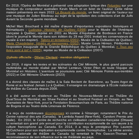
En 2016, l’Opéra de Montréal a présenté une adaptation lyrique des
Feluettes
sur une
musique du compositeur australien Kevin March et un livret de l’auteur. Cette même
maison présentera en mars 2022
La Beauté du monde
, un livret original de l’auteur sur
une musique de Julien Bilodeau au sujet de la spoliation des collections d’art de Juifs
durant la Seconde guerre mondiale.
Michel Marc Bouchard a été maître d'œuvre d'importantes expositions historiques et
thématiques :
Ludovica, Histoires de Québec
(1998)
pour le Musée de l'Amérique
française à Québec, reprise en 2001 au Musée d'Aquitaine de Bordeaux en France
(dont le journal le Monde dans son édition du 28 mai 2001 invitait les conservateurs de
musée à s’en inspirer).
Talons et tentations
(2001)
, Musée de la Civilisation de Québec,
Maria Chapdelaine, Vérités et mensonges
(2002)
, Musée Louis Hémon, Péribonka et
l'exposition inaugurale de la Grande Bibliothèque du Québec à Montréal,
« Tous ces
livres sont à toi! »
(2005)
, reprise au Musée de la Civilisation (2007).
@photo officielle -
Olivier Clertant
- mention obligatoire
En 2016, il signe les textes et les scénarios du
Cité Mémoire,
le plus grand parcours
multimédia au monde réalisé par Michel Lemieux, Victor Pilon et toute l'équipe de
Montréal en Histoires
. L'aventure se poursuivra avec Cité Mémoire Pointe-aux-trembles
(2022) et Cité Mémoire Charlevoix (2023)
Il a donné des classes de maître à la Sala Beckett de Barcelone, au Teatro Argot de
Rome et au festival
Jamais Lu
à Québec. Il enseigne en dramaturgie à l’École nationale
de théâtre du Canada depuis 2006.
Il a été auteur en résidence au Théâtre du Nouveau-Monde et au Théâtre du
Quat’Sous de Montréal, au Shaw Festival et au Stratford Festival en Ontario, au New
Dramatists de New-York, pour la Fondation Beaumarchais de Paris, au Théâtre national
de Bogota et au Teatro della Limonaia de Florence.
Il a reçu de nombreuses
récompenses
ici comme à l’étranger, notamment le Prix du
Centre national des arts (Canada), le Lambda Award (New-York), Candoni Premio arte
(Italie). En 2010, le Centre de recherche en civilisation canadienne-française (Ottawa)
lui remettait son grand prix annuel pour la contribution exceptionnelle de son œuvre à la
culture francophone au Canada. En 2014, il a reçu le prestigieux Prix Laurent-
McCutcheon pour son implication exceptionnelle contre l’homophobie. La même année,
l’École nationale de théâtre du Canada lui remettait le Prix Gascon-Thomas en
reconnaissance de son influence sur la vie théâtrale au pays.