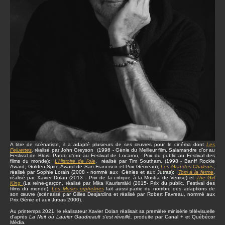
A titre de scénariste, il a adapté plusieurs de ses œuvres pour le cinéma dont
Les
Feluettes
,
réalisé par John Greyson (1996 - Génie du Meilleur film, Salamandre d’or au
Festival de Blois, Pardo d’oro au Festival de Locarno, Prix du public au Festival des
films du monde);
L’Histoire de l’oie
, réalisé par Tim Southam, (1998 - Banff Rockie
Award, Golden Spire Award de San Francisco et Prix Gémeau);
Les Grandes Chaleurs
,
réalisé par Sophie Lorain (2008 - nommé aux Génies et aux Jutras);
Tom à la ferme
,
réalisé par Xavier Dolan (2013 - Prix de la critique à la Mostra de Venise) et
The Girl
King
(La reine-garçon, réalisé par Mika Kaurismäki (2015- Prix du public, Festival des
films du monde).
Les Muses orphelines
fait aussi partie du nombre des adaptions de
son œuvre (scénarisé par Gilles Desjardins et réalisé par Robert Favreau, nommé aux
Prix Génie et aux Jutras 2000).
Au printemps 2021, le réalisateur Xavier Dolan réalisait sa première minisérie télévisuelle
d’après
La Nuit où Laurier Gaudreault s’est réveillé,
produite par Canal + et Québécor
Média.