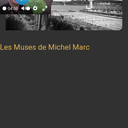
Play
04:36
ay
Mute
Settings
Enter
fullscreen
Les Muses de Michel Marc