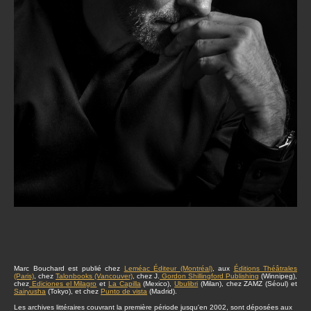
Marc Bouchard est publié chez
Leméac Éditeur (Montréal)
, aux
Éditions Théâtrales
(Paris)
, chez
Talonbooks (Vancouver)
, chez J.
Gordon Shillingford Publishing
(Winnipeg),
chez
Ediciones el Milagro
et
La Capilla
(Mexico),
Ubulibri
(Milan), chez ZAMZ (Séoul) et
Sairyusha
(Tokyo), et chez
Punto de vista
(Madrid).
Les archives littéraires couvrant la première période jusqu'en 2002, sont déposées aux