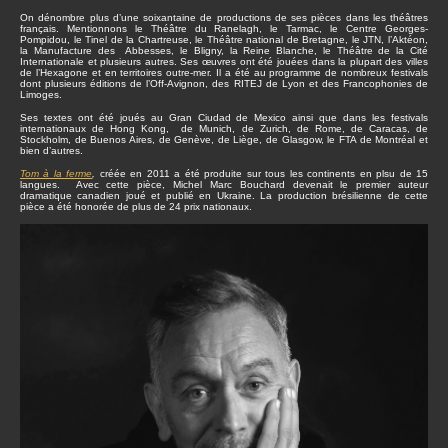
On dénombre plus d’une soixantaine de productions de ses pièces dans les théâtres
français. Mentionnons le Théâtre du Ranelagh, le Tarmac, le Centre Georges-
Pompidou, le Tinel de la Chartreuse, le Théâtre national de Bretagne, le JTN, l’Aktéon,
la Manufacture des Abbesses, le Bligny, la Reine Blanche, le Théâtre de la Cité
Internationale et plusieurs autres. Ses œuvres ont été jouées dans la plupart des villes
de l’Hexagone et en territoires outre-mer. Il a été au programme de nombreux festivals
dont plusieurs éditions de l’Off-Avignon, des RITEJ de Lyon et des Francophonies de
Limoges.
Ses textes ont été joués au Gran Ciudad de Mexico ainsi que dans les festivals
internationaux de Hong Kong, de Munich, de Zurich, de Rome, de Caracas, de
Stockholm, de Buenos Aires, de Genève, de Liège, de Glasgow, le FTA de Montréal et
bien d’autres.
Tom à la ferme
,
créée en 2011 a été produite sur tous les continents en plsu de 15
langues. Avec cette pièce, Michel Marc Bouchard devenait le premier auteur
dramatique canadien joué et publié en Ukraine. La production brésilienne de cette
pièce a été honorée de plus de 24 prix nationaux.