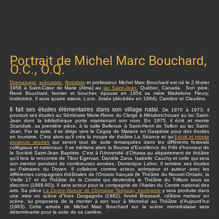
Portrait de Michel Marc Bouchard,
O.C., O.Q.
Dramaturge
,
scénariste
,
librettiste
et professeur, Michel Marc Bouchard est né le 2 février
1958 à Saint-Cœur de Marie (Alma) au
lac Saint-Jean
, Québec, Canada. Son père,
René Bouchard, fermier et boucher, épouse en 1954 sa mère Madeleine Fleury,
institutrice. Il aura quatre sœurs, Luce, Josée (décédée en 1964), Caroline et Claudine.
Il fait ses études élémentaires dans son village natal.
De 1970 à 1973, il
poursuit ses études au Séminaire Marie-Reine du Clergé à Métabetchouan au lac Saint-
Jean dont la bibliothèque porte maintenant son nom. En 1975, il écrit et monte
Scandale
, sa première pièce, à la salle Bellevue à Saint-Henri de Taillon au lac Saint-
Jean. Par la suite, il se dirige vers le Cégep de Matane en Gaspésie pour des études
en tourisme. C’est alors qu’il crée la troupe de théâtre La Séance et qu’
il écrit et monte
plusieurs œuvres
qui seront tout de suite remarquées dans les différents festivals
collégiaux et nationaux. Il se méritera alors la Bourse d’Excellence du Prêt d’honneur de
la Société Saint-Jean Baptiste. C’est à l’Université d’Ottawa au département de théâtre
qu’il fera la rencontre de Tibor Egervari, Danièle Zana, Isabelle Cauchy et celle qui sera
son mentor pendant de nombreuses années, Dominique Lafon. Il termine ses études
au Palmares du Doyen. Il collabore comme acteur, animateur et auteur avec les
différentes compagnies théâtrales de l’Ontario français (le Théâtre du Nouvel-Ontario, la
Vieille 17 et du Théâtre de la Corvée qui deviendra le Théâtre du Trillium sous sa
direction (1988-90)). Il sera acteur pour la compagnie de l’Atelier du Centre national des
arts. Sa pièce
La Contre-Nature de Chrysippe Tanguay, écologiste
y sera produite dans
une mise en scène d’Yves Desgagnés (1982). André Brassard, célèbre metteur en
scène, lui proposera de la monter à son tour à Montréal au Théâtre d’Aujourd’hui
(1983). Cette arrivée de Michel Marc Bouchard sur la scène montréalaise sera
déterminante pour la suite de sa carrière.