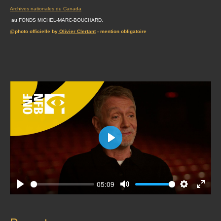
Archives nationales du Canada
au FONDS MICHEL-MARC-BOUCHARD.
@photo officielle by
Olivier Clertant
- mention obligatoire
Play
05:09
Play
Mute
Settings
Enter
fullscr