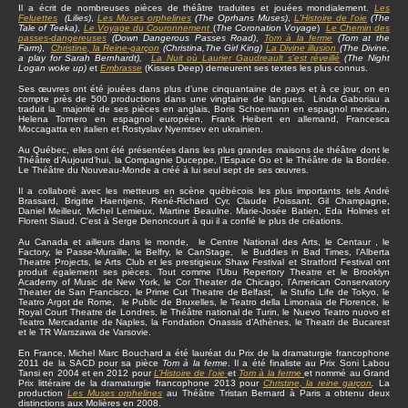
Il a écrit de nombreuses pièces de théâtre traduites et jouées mondialement.
Les
Feluettes
(Lilies)
,
Les Muses orphelines
(The Oprhans Muses)
,
L'Histoire de l'oie
(The
Tale of Teeka)
,
Le Voyage du Couronnement
(
The Coronation Voyage
)
Le Chemin des
passes-dangereuses
(Down Dangerous Passes Road)
,
Tom à la ferme
(Tom at the
Farm)
,
Christine
, la Reine-garçon
(Christina,The Girl King)
La Divine illusion
(The Divine,
a play for Sarah Bernhardt),
La Nuit où Laurier Gaudreault s’est réveillé
(The Night
Logan woke up)
et
Embrasse
(Kisses Deep) demeurent ses textes les plus connus.
Ses œuvres ont été jouées dans plus d’une cinquantaine de pays et à ce jour, on en
compte près de 500 productions dans une vingtaine de langues. Linda Gaboriau a
traduit la majorité de ses pièces en anglais, Boris Schoemann en espagnol mexicain,
Helena Tornero en espagnol européen, Frank Heibert en allemand, Francesca
Moccagatta en italien et Rostyslav Nyemtsev en ukrainien.
Au Québec, elles ont été présentées dans les plus grandes maisons de théâtre dont le
Théâtre d’Aujourd’hui, la Compagnie Duceppe, l’Espace Go et le Théâtre de la Bordée.
Le Théâtre du Nouveau-Monde a créé à lui seul sept de ses œuvres.
Il a collaboré avec les metteurs en scène québécois les plus importants tels André
Brassard, Brigitte Haentjens, René-Richard Cyr, Claude Poissant, Gil Champagne,
Daniel Meilleur, Michel Lemieux, Martine Beaulne. Marie-Josée Batien, Eda Holmes et
Florent Siaud. C'est à Serge Denoncourt à qui il a confié le plus de créations.
Au Canada et ailleurs dans le monde, le Centre National des Arts, le Centaur , le
Factory, le Passe-Muraille, le Belfry, le CanStage, le Buddies in Bad Times, l’Alberta
Theatre Projects, le Arts Club et les prestigieux Shaw Festival et Stratford Festival ont
produit également ses pièces. Tout comme l’Ubu Repertory Theatre et le Brooklyn
Academy of Music de New York, le Cor Theater de Chicago, l’American Conservatory
Theater de San Francisco, le Prime Cut Theatre de Belfast, le Stufio Life de Tokyo, le
Teatro Argot de Rome, le Public de Bruxelles, le Teatro della Limonaia de Florence, le
Royal Court Theatre de Londres, le Théâtre national de Turin, le Nuevo Teatro nuovo et
Teatro Mercadante de Naples, la Fondation Onassis d’Athènes, le Theatri de Bucarest
et le TR Warszawa de Varsovie.
En France, Michel Marc Bouchard a été lauréat du Prix de la dramaturgie francophone
2011 de la SACD pour sa pièce
Tom à la ferme
. Il a été finaliste au Prix Soni Labou
Tansi en 2004 et en 2012 pour
L’Histoire de l’oie
et
Tom à la ferme
et nommé au Grand
Prix littéraire de la dramaturgie francophone 2013 pour
Christine, la reine garçon
.
La
production
Les Muses orphelines
au Théâtre Tristan Bernard à Paris a obtenu deux
distinctions aux Molières en 2008.