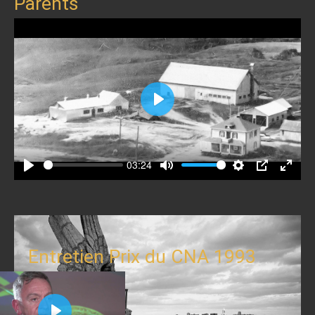
Parents
Play
03:24
Play
Mute
Settings
PIP
Enter
fullscr
Entretien Prix du CNA 1993