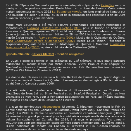
En 2016, l’Opéra de Montréal a présenté une adaptation lyrique des
Feluettes
sur une
musique du compositeur australien Kevin March et un livret de l’auteur. Cette même
maison présentera en mars 2022
La Beauté du monde
, un livret original de l’auteur sur
une musique de Julien Bilodeau au sujet de la spoliation des collections d’art de Juifs
durant la Seconde guerre mondiale.
Michel Marc Bouchard a été maître d'œuvre d'importantes expositions historiques et
thématiques :
Ludovica, Histoires de Québec
(1998)
pour le Musée de l'Amérique
française à Québec, reprise en 2001 au Musée d'Aquitaine de Bordeaux en France
(dont le journal le Monde dans son édition du 28 mai 2001 invitait les conservateurs de
musée à s’en inspirer).
Talons et tentations
(2001)
, Musée de la Civilisation de Québec,
Maria Chapdelaine, Vérités et mensonges
(2002)
, Musée Louis Hémon, Péribonka et
l'exposition inaugurale de la Grande Bibliothèque du Québec à Montréal,
« Tous ces
livres sont à toi! »
(2005)
, reprise au Musée de la Civilisation (2007).
@photo officielle -
Olivier Clertant
- mention obligatoire
En 2016, il signe les textes et les scénarios du
Cité Mémoire,
le plus grand parcours
multimédia au monde réalisé par Michel Lemieux, Victor Pilon et toute l'équipe de
Montréal en Histoires
. L'aventure se poursuivra avec Cité Mémoire Pointe-aux-trembles
(2022) et Cité Mémoire Charlevoix (2023)
Il a donné des classes de maître à la Sala Beckett de Barcelone, au Teatro Argot de
Rome et au festival
Jamais Lu
à Québec. Il enseigne en dramaturgie à l’École nationale
de théâtre du Canada depuis 2006.
Il a été auteur en résidence au Théâtre du Nouveau-Monde et au Théâtre du
Quat’Sous de Montréal, au Shaw Festival et au Stratford Festival en Ontario, au New
Dramatists de New-York, pour la Fondation Beaumarchais de Paris, au Théâtre national
de Bogota et au Teatro della Limonaia de Florence.
Il a reçu de nombreuses
récompenses
ici comme à l’étranger, notamment le Prix du
Centre national des arts (Canada), le Lambda Award (New-York), Candoni Premio arte
(Italie). En 2010, le Centre de recherche en civilisation canadienne-française (Ottawa)
lui remettait son grand prix annuel pour la contribution exceptionnelle de son œuvre à la
culture francophone au Canada. En 2014, il a reçu le prestigieux Prix Laurent-
McCutcheon pour son implication exceptionnelle contre l’homophobie. La même année,
l’École nationale de théâtre du Canada lui remettait le Prix Gascon-Thomas en
reconnaissance de son influence sur la vie théâtrale au pays.