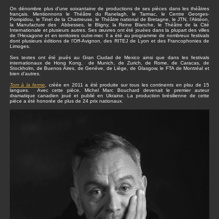
On dénombre plus d’une soixantaine de productions de ses pièces dans les théâtres
français. Mentionnons le Théâtre du Ranelagh, le Tarmac, le Centre Georges-
Pompidou, le Tinel de la Chartreuse, le Théâtre national de Bretagne, le JTN, l’Aktéon,
la Manufacture des Abbesses, le Bligny, la Reine Blanche, le Théâtre de la Cité
Internationale et plusieurs autres. Ses œuvres ont été jouées dans la plupart des villes
de l’Hexagone et en territoires outre-mer. Il a été au programme de nombreux festivals
dont plusieurs éditions de l’Off-Avignon, des RITEJ de Lyon et des Francophonies de
Limoges.
Ses textes ont été joués au Gran Ciudad de Mexico ainsi que dans les festivals
internationaux de Hong Kong, de Munich, de Zurich, de Rome, de Caracas, de
Stockholm, de Buenos Aires, de Genève, de Liège, de Glasgow, le FTA de Montréal et
bien d’autres.
Tom à la ferme
,
créée en 2011 a été produite sur tous les continents en plsu de 15
langues. Avec cette pièce, Michel Marc Bouchard devenait le premier auteur
dramatique canadien joué et publié en Ukraine. La production brésilienne de cette
pièce a été honorée de plus de 24 prix nationaux.