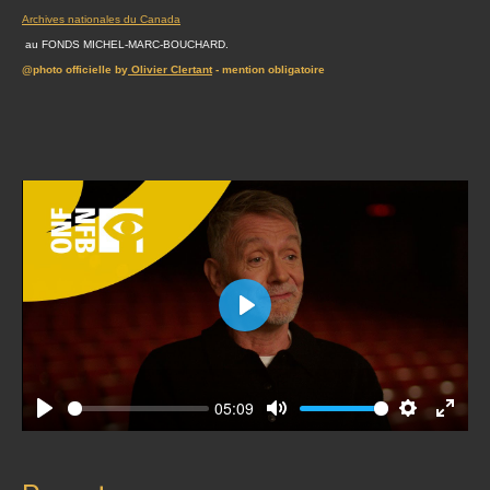
Archives nationales du Canada
au FONDS MICHEL-MARC-BOUCHARD.
@photo officielle by
Olivier Clertant
- mention obligatoire
Play
05:09
Play
Mute
Settings
Enter
fullscr