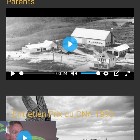
Parents
Play
03:24
Play
Mute
Settings
PIP
Enter
fullscr
Entretien Prix du CNA 1993