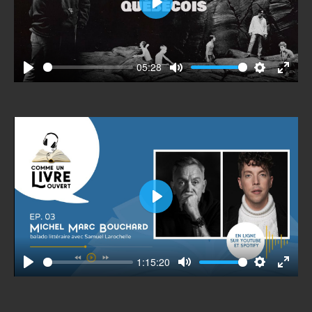
Play
05:28
Play
Mute
Settings
Enter
fullscr
Play
1:15:20
Play
Mute
Settings
Enter
fullscr