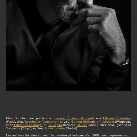
Marc Bouchard est publié chez
Leméac Éditeur (Montréal)
, aux
Éditions Théâtrales
(Paris)
, chez
Talonbooks (Vancouver)
, chez J.
Gordon Shillingford Publishing
(Winnipeg),
chez
Ediciones el Milagro
et
La Capilla
(Mexico),
Ubulibri
(Milan), chez ZAMZ (Séoul) et
Sairyusha
(Tokyo), et chez
Punto de vista
(Madrid).
Les archives littéraires couvrant la première période jusqu'en 2002, sont déposées aux