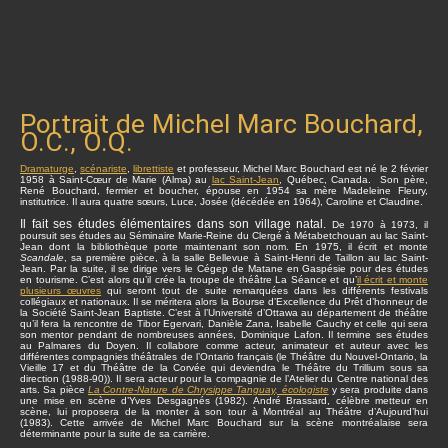
Portrait de Michel Marc Bouchard,
O.C., O.Q.
Dramaturge
,
scénariste
,
librettiste
et professeur, Michel Marc Bouchard est né le 2 février
1958 à Saint-Cœur de Marie (Alma) au
lac Saint-Jean
, Québec, Canada. Son père,
René Bouchard, fermier et boucher, épouse en 1954 sa mère Madeleine Fleury,
institutrice. Il aura quatre sœurs, Luce, Josée (décédée en 1964), Caroline et Claudine.
Il fait ses études élémentaires dans son village natal.
De 1970 à 1973, il
poursuit ses études au Séminaire Marie-Reine du Clergé à Métabetchouan au lac Saint-
Jean dont la bibliothèque porte maintenant son nom. En 1975, il écrit et monte
Scandale
, sa première pièce, à la salle Bellevue à Saint-Henri de Taillon au lac Saint-
Jean. Par la suite, il se dirige vers le Cégep de Matane en Gaspésie pour des études
en tourisme. C’est alors qu’il crée la troupe de théâtre La Séance et qu’
il écrit et monte
plusieurs œuvres
qui seront tout de suite remarquées dans les différents festivals
collégiaux et nationaux. Il se méritera alors la Bourse d’Excellence du Prêt d’honneur de
la Société Saint-Jean Baptiste. C’est à l’Université d’Ottawa au département de théâtre
qu’il fera la rencontre de Tibor Egervari, Danièle Zana, Isabelle Cauchy et celle qui sera
son mentor pendant de nombreuses années, Dominique Lafon. Il termine ses études
au Palmares du Doyen. Il collabore comme acteur, animateur et auteur avec les
différentes compagnies théâtrales de l’Ontario français (le Théâtre du Nouvel-Ontario, la
Vieille 17 et du Théâtre de la Corvée qui deviendra le Théâtre du Trillium sous sa
direction (1988-90)). Il sera acteur pour la compagnie de l’Atelier du Centre national des
arts. Sa pièce
La Contre-Nature de Chrysippe Tanguay, écologiste
y sera produite dans
une mise en scène d’Yves Desgagnés (1982). André Brassard, célèbre metteur en
scène, lui proposera de la monter à son tour à Montréal au Théâtre d’Aujourd’hui
(1983). Cette arrivée de Michel Marc Bouchard sur la scène montréalaise sera
déterminante pour la suite de sa carrière.