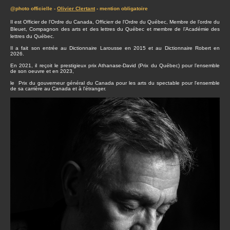
@photo officielle -
Olivier Clertant
- mention obligatoire
Il est Officier de l'Ordre du Canada, Officierr de l'Ordre du Québec, Membre de l’ordre du
Bleuet, Compagnon des arts et des lettres du Québec et membre de l’Académie des
lettres du Québec.
Il a fait son entrée au Dictionnaire Larousse en 2015 et au Dictionnaire Robert en
2026.
En 2021, il reçoit le prestigieux prix Athanase-David (Prix du Québec) pour l’ensemble
de son oeuvre et en 2023,
le Prix du gouverneur général du Canada pour les arts du spectable pour l'ensemble
de sa carrière au Canada et à l'étranger.