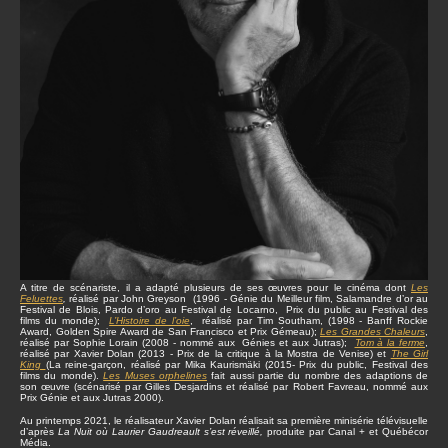
A titre de scénariste, il a adapté plusieurs de ses œuvres pour le cinéma dont
Les
Feluettes
,
réalisé par John Greyson (1996 - Génie du Meilleur film, Salamandre d’or au
Festival de Blois, Pardo d’oro au Festival de Locarno, Prix du public au Festival des
films du monde);
L’Histoire de l’oie
, réalisé par Tim Southam, (1998 - Banff Rockie
Award, Golden Spire Award de San Francisco et Prix Gémeau);
Les Grandes Chaleurs
,
réalisé par Sophie Lorain (2008 - nommé aux Génies et aux Jutras);
Tom à la ferme
,
réalisé par Xavier Dolan (2013 - Prix de la critique à la Mostra de Venise) et
The Girl
King
(La reine-garçon, réalisé par Mika Kaurismäki (2015- Prix du public, Festival des
films du monde).
Les Muses orphelines
fait aussi partie du nombre des adaptions de
son œuvre (scénarisé par Gilles Desjardins et réalisé par Robert Favreau, nommé aux
Prix Génie et aux Jutras 2000).
Au printemps 2021, le réalisateur Xavier Dolan réalisait sa première minisérie télévisuelle
d’après
La Nuit où Laurier Gaudreault s’est réveillé,
produite par Canal + et Québécor
Média.