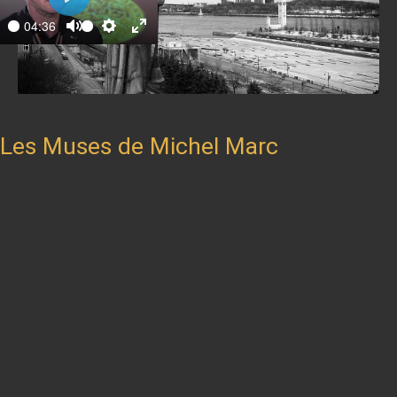
Play
04:36
ay
Mute
Settings
Enter
fullscreen
Les Muses de Michel Marc