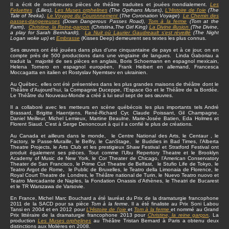
Il a écrit de nombreuses pièces de théâtre traduites et jouées mondialement.
Les
Feluettes
(Lilies)
,
Les Muses orphelines
(The Oprhans Muses)
,
L'Histoire de l'oie
(The
Tale of Teeka)
,
Le Voyage du Couronnement
(
The Coronation Voyage
)
Le Chemin des
passes-dangereuses
(Down Dangerous Passes Road)
,
Tom à la ferme
(Tom at the
Farm)
,
Christine
, la Reine-garçon
(Christina,The Girl King)
La Divine illusion
(The Divine,
a play for Sarah Bernhardt),
La Nuit où Laurier Gaudreault s’est réveillé
(The Night
Logan woke up)
et
Embrasse
(Kisses Deep) demeurent ses textes les plus connus.
Ses œuvres ont été jouées dans plus d’une cinquantaine de pays et à ce jour, on en
compte près de 500 productions dans une vingtaine de langues. Linda Gaboriau a
traduit la majorité de ses pièces en anglais, Boris Schoemann en espagnol mexicain,
Helena Tornero en espagnol européen, Frank Heibert en allemand, Francesca
Moccagatta en italien et Rostyslav Nyemtsev en ukrainien.
Au Québec, elles ont été présentées dans les plus grandes maisons de théâtre dont le
Théâtre d’Aujourd’hui, la Compagnie Duceppe, l’Espace Go et le Théâtre de la Bordée.
Le Théâtre du Nouveau-Monde a créé à lui seul sept de ses œuvres.
Il a collaboré avec les metteurs en scène québécois les plus importants tels André
Brassard, Brigitte Haentjens, René-Richard Cyr, Claude Poissant, Gil Champagne,
Daniel Meilleur, Michel Lemieux, Martine Beaulne. Marie-Josée Batien, Eda Holmes et
Florent Siaud. C'est à Serge Denoncourt à qui il a confié le plus de créations.
Au Canada et ailleurs dans le monde, le Centre National des Arts, le Centaur , le
Factory, le Passe-Muraille, le Belfry, le CanStage, le Buddies in Bad Times, l’Alberta
Theatre Projects, le Arts Club et les prestigieux Shaw Festival et Stratford Festival ont
produit également ses pièces. Tout comme l’Ubu Repertory Theatre et le Brooklyn
Academy of Music de New York, le Cor Theater de Chicago, l’American Conservatory
Theater de San Francisco, le Prime Cut Theatre de Belfast, le Stufio Life de Tokyo, le
Teatro Argot de Rome, le Public de Bruxelles, le Teatro della Limonaia de Florence, le
Royal Court Theatre de Londres, le Théâtre national de Turin, le Nuevo Teatro nuovo et
Teatro Mercadante de Naples, la Fondation Onassis d’Athènes, le Theatri de Bucarest
et le TR Warszawa de Varsovie.
En France, Michel Marc Bouchard a été lauréat du Prix de la dramaturgie francophone
2011 de la SACD pour sa pièce
Tom à la ferme
. Il a été finaliste au Prix Soni Labou
Tansi en 2004 et en 2012 pour
L’Histoire de l’oie
et
Tom à la ferme
et nommé au Grand
Prix littéraire de la dramaturgie francophone 2013 pour
Christine, la reine garçon
.
La
production
Les Muses orphelines
au Théâtre Tristan Bernard à Paris a obtenu deux
distinctions aux Molières en 2008.