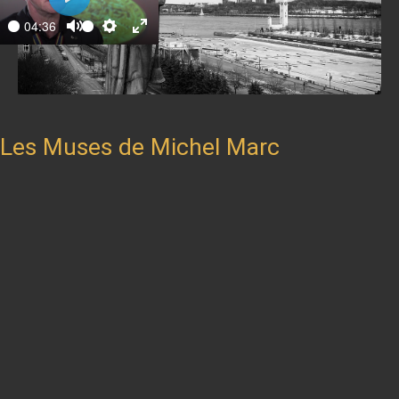
Play
04:36
ay
Mute
Settings
Enter
fullscreen
Les Muses de Michel Marc