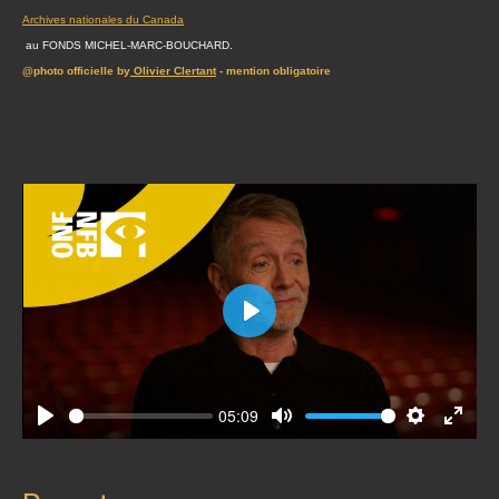
Archives nationales du Canada
au FONDS MICHEL-MARC-BOUCHARD.
@photo officielle by
Olivier Clertant
- mention obligatoire
Play
05:09
Play
Mute
Settings
Enter
fullscr