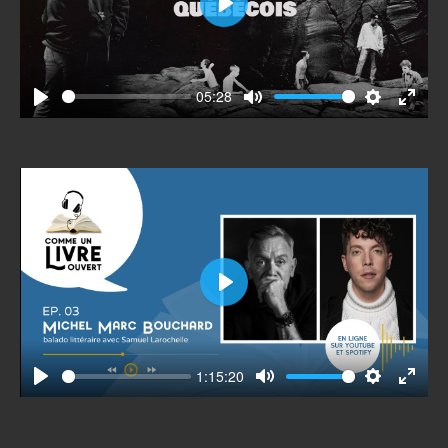
Play
05:28
Play
Mute
Settings
Enter
fullscr
Play
1:15:20
Play
Mute
Settings
Enter
fullscr