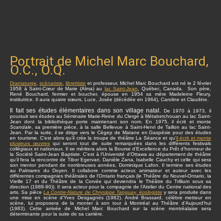
Portrait de Michel Marc Bouchard,
O.C., O.Q.
Dramaturge
,
scénariste
,
librettiste
et professeur, Michel Marc Bouchard est né le 2 février
1958 à Saint-Cœur de Marie (Alma) au
lac Saint-Jean
, Québec, Canada. Son père,
René Bouchard, fermier et boucher, épouse en 1954 sa mère Madeleine Fleury,
institutrice. Il aura quatre sœurs, Luce, Josée (décédée en 1964), Caroline et Claudine.
Il fait ses études élémentaires dans son village natal.
De 1970 à 1973, il
poursuit ses études au Séminaire Marie-Reine du Clergé à Métabetchouan au lac Saint-
Jean dont la bibliothèque porte maintenant son nom. En 1975, il écrit et monte
Scandale
, sa première pièce, à la salle Bellevue à Saint-Henri de Taillon au lac Saint-
Jean. Par la suite, il se dirige vers le Cégep de Matane en Gaspésie pour des études
en tourisme. C’est alors qu’il crée la troupe de théâtre La Séance et qu’
il écrit et monte
plusieurs œuvres
qui seront tout de suite remarquées dans les différents festivals
collégiaux et nationaux. Il se méritera alors la Bourse d’Excellence du Prêt d’honneur de
la Société Saint-Jean Baptiste. C’est à l’Université d’Ottawa au département de théâtre
qu’il fera la rencontre de Tibor Egervari, Danièle Zana, Isabelle Cauchy et celle qui sera
son mentor pendant de nombreuses années, Dominique Lafon. Il termine ses études
au Palmares du Doyen. Il collabore comme acteur, animateur et auteur avec les
différentes compagnies théâtrales de l’Ontario français (le Théâtre du Nouvel-Ontario, la
Vieille 17 et du Théâtre de la Corvée qui deviendra le Théâtre du Trillium sous sa
direction (1988-90)). Il sera acteur pour la compagnie de l’Atelier du Centre national des
arts. Sa pièce
La Contre-Nature de Chrysippe Tanguay, écologiste
y sera produite dans
une mise en scène d’Yves Desgagnés (1982). André Brassard, célèbre metteur en
scène, lui proposera de la monter à son tour à Montréal au Théâtre d’Aujourd’hui
(1983). Cette arrivée de Michel Marc Bouchard sur la scène montréalaise sera
déterminante pour la suite de sa carrière.