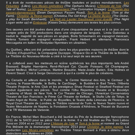
Il a écrit de nombreuses pièces de théâtre traduites et jouées mondialement.
Les
Feluettes
(Lilies)
,
Les Muses orphelines
(The Oprhans Muses)
,
L'Histoire de l'oie
(The
Tale of Teeka)
,
Le Voyage du Couronnement
(
The Coronation Voyage
)
Le Chemin des
passes-dangereuses
(Down Dangerous Passes Road)
,
Tom à la ferme
(Tom at the
Farm)
,
Christine
, la Reine-garçon
(Christina,The Girl King)
La Divine illusion
(The Divine,
a play for Sarah Bernhardt),
La Nuit où Laurier Gaudreault s’est réveillé
(The Night
Logan woke up)
et
Embrasse
(Kisses Deep) demeurent ses textes les plus connus.
Ses œuvres ont été jouées dans plus d’une cinquantaine de pays et à ce jour, on en
compte près de 500 productions dans une vingtaine de langues. Linda Gaboriau a
traduit la majorité de ses pièces en anglais, Boris Schoemann en espagnol mexicain,
Helena Tornero en espagnol européen, Frank Heibert en allemand, Francesca
Moccagatta en italien et Rostyslav Nyemtsev en ukrainien.
Au Québec, elles ont été présentées dans les plus grandes maisons de théâtre dont le
Théâtre d’Aujourd’hui, la Compagnie Duceppe, l’Espace Go et le Théâtre de la Bordée.
Le Théâtre du Nouveau-Monde a créé à lui seul sept de ses œuvres.
Il a collaboré avec les metteurs en scène québécois les plus importants tels André
Brassard, Brigitte Haentjens, René-Richard Cyr, Claude Poissant, Gil Champagne,
Daniel Meilleur, Michel Lemieux, Martine Beaulne. Marie-Josée Batien, Eda Holmes et
Florent Siaud. C'est à Serge Denoncourt à qui il a confié le plus de créations.
Au Canada et ailleurs dans le monde, le Centre National des Arts, le Centaur , le
Factory, le Passe-Muraille, le Belfry, le CanStage, le Buddies in Bad Times, l’Alberta
Theatre Projects, le Arts Club et les prestigieux Shaw Festival et Stratford Festival ont
produit également ses pièces. Tout comme l’Ubu Repertory Theatre et le Brooklyn
Academy of Music de New York, le Cor Theater de Chicago, l’American Conservatory
Theater de San Francisco, le Prime Cut Theatre de Belfast, le Stufio Life de Tokyo, le
Teatro Argot de Rome, le Public de Bruxelles, le Teatro della Limonaia de Florence, le
Royal Court Theatre de Londres, le Théâtre national de Turin, le Nuevo Teatro nuovo et
Teatro Mercadante de Naples, la Fondation Onassis d’Athènes, le Theatri de Bucarest
et le TR Warszawa de Varsovie.
En France, Michel Marc Bouchard a été lauréat du Prix de la dramaturgie francophone
2011 de la SACD pour sa pièce
Tom à la ferme
. Il a été finaliste au Prix Soni Labou
Tansi en 2004 et en 2012 pour
L’Histoire de l’oie
et
Tom à la ferme
et nommé au Grand
Prix littéraire de la dramaturgie francophone 2013 pour
Christine, la reine garçon
.
La
production
Les Muses orphelines
au Théâtre Tristan Bernard à Paris a obtenu deux
distinctions aux Molières en 2008.