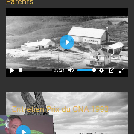
Parents
Play
03:24
Play
Mute
Settings
PIP
Enter
fullscr
Entretien Prix du CNA 1993