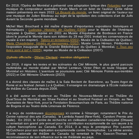
En 2016, l’Opéra de Montréal a présenté une adaptation lyrique des
Feluettes
sur une
musique du compositeur australien Kevin March et un livret de l’auteur. Cette même
maison présentera en mars 2022
La Beauté du monde
, un livret original de l’auteur sur
une musique de Julien Bilodeau au sujet de la spoliation des collections d’art de Juifs
durant la Seconde guerre mondiale.
Michel Marc Bouchard a été maître d'œuvre d'importantes expositions historiques et
thématiques :
Ludovica, Histoires de Québec
(1998)
pour le Musée de l'Amérique
française à Québec, reprise en 2001 au Musée d'Aquitaine de Bordeaux en France
(dont le journal le Monde dans son édition du 28 mai 2001 invitait les conservateurs de
musée à s’en inspirer).
Talons et tentations
(2001)
, Musée de la Civilisation de Québec,
Maria Chapdelaine, Vérités et mensonges
(2002)
, Musée Louis Hémon, Péribonka et
l'exposition inaugurale de la Grande Bibliothèque du Québec à Montréal,
« Tous ces
livres sont à toi! »
(2005)
, reprise au Musée de la Civilisation (2007).
@photo officielle -
Olivier Clertant
- mention obligatoire
En 2016, il signe les textes et les scénarios du
Cité Mémoire,
le plus grand parcours
multimédia au monde réalisé par Michel Lemieux, Victor Pilon et toute l'équipe de
Montréal en Histoires
. L'aventure se poursuivra avec Cité Mémoire Pointe-aux-trembles
(2022) et Cité Mémoire Charlevoix (2023)
Il a donné des classes de maître à la Sala Beckett de Barcelone, au Teatro Argot de
Rome et au festival
Jamais Lu
à Québec. Il enseigne en dramaturgie à l’École nationale
de théâtre du Canada depuis 2006.
Il a été auteur en résidence au Théâtre du Nouveau-Monde et au Théâtre du
Quat’Sous de Montréal, au Shaw Festival et au Stratford Festival en Ontario, au New
Dramatists de New-York, pour la Fondation Beaumarchais de Paris, au Théâtre national
de Bogota et au Teatro della Limonaia de Florence.
Il a reçu de nombreuses
récompenses
ici comme à l’étranger, notamment le Prix du
Centre national des arts (Canada), le Lambda Award (New-York), Candoni Premio arte
(Italie). En 2010, le Centre de recherche en civilisation canadienne-française (Ottawa)
lui remettait son grand prix annuel pour la contribution exceptionnelle de son œuvre à la
culture francophone au Canada. En 2014, il a reçu le prestigieux Prix Laurent-
McCutcheon pour son implication exceptionnelle contre l’homophobie. La même année,
l’École nationale de théâtre du Canada lui remettait le Prix Gascon-Thomas en
reconnaissance de son influence sur la vie théâtrale au pays.