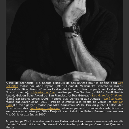
A titre de scénariste, il a adapté plusieurs de ses œuvres pour le cinéma dont
Les
Feluettes
,
réalisé par John Greyson (1996 - Génie du Meilleur film, Salamandre d’or au
Festival de Blois, Pardo d’oro au Festival de Locarno, Prix du public au Festival des
films du monde);
L’Histoire de l’oie
, réalisé par Tim Southam, (1998 - Banff Rockie
Award, Golden Spire Award de San Francisco et Prix Gémeau);
Les Grandes Chaleurs
,
réalisé par Sophie Lorain (2008 - nommé aux Génies et aux Jutras);
Tom à la ferme
,
réalisé par Xavier Dolan (2013 - Prix de la critique à la Mostra de Venise) et
The Girl
King
(La reine-garçon, réalisé par Mika Kaurismäki (2015- Prix du public, Festival des
films du monde).
Les Muses orphelines
fait aussi partie du nombre des adaptions de
son œuvre (scénarisé par Gilles Desjardins et réalisé par Robert Favreau, nommé aux
Prix Génie et aux Jutras 2000).
Au printemps 2021, le réalisateur Xavier Dolan réalisait sa première minisérie télévisuelle
d’après
La Nuit où Laurier Gaudreault s’est réveillé,
produite par Canal + et Québécor
Média.