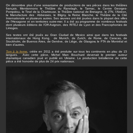
On dénombre plus d’une soixantaine de productions de ses pièces dans les théâtres
français. Mentionnons le Théâtre du Ranelagh, le Tarmac, le Centre Georges-
Pompidou, le Tinel de la Chartreuse, le Théâtre national de Bretagne, le JTN, l’Aktéon,
la Manufacture des Abbesses, le Bligny, la Reine Blanche, le Théâtre de la Cité
Internationale et plusieurs autres. Ses œuvres ont été jouées dans la plupart des villes
de l’Hexagone et en territoires outre-mer. Il a été au programme de nombreux festivals
dont plusieurs éditions de l’Off-Avignon, des RITEJ de Lyon et des Francophonies de
Limoges.
Ses textes ont été joués au Gran Ciudad de Mexico ainsi que dans les festivals
internationaux de Hong Kong, de Munich, de Zurich, de Rome, de Caracas, de
Stockholm, de Buenos Aires, de Genève, de Liège, de Glasgow, le FTA de Montréal et
bien d’autres.
Tom à la ferme
,
créée en 2011 a été produite sur tous les continents en plsu de 15
langues. Avec cette pièce, Michel Marc Bouchard devenait le premier auteur
dramatique canadien joué et publié en Ukraine. La production brésilienne de cette
pièce a été honorée de plus de 24 prix nationaux.