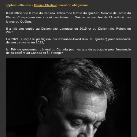
@photo officielle -
Olivier Clertant
- mention obligatoire
Il est Officier de l'Ordre du Canada, Officierr de l'Ordre du Québec, Membre de l’ordre du
Bleuet, Compagnon des arts et des lettres du Québec et membre de l’Académie des
lettres du Québec.
Il a fait son entrée au Dictionnaire Larousse en 2015 et au Dictionnaire Robert en
2026.
En 2021, il reçoit le prestigieux prix Athanase-David (Prix du Québec) pour l’ensemble
de son oeuvre et en 2023,
le Prix du gouverneur général du Canada pour les arts du spectable pour l'ensemble
de sa carrière au Canada et à l'étranger.