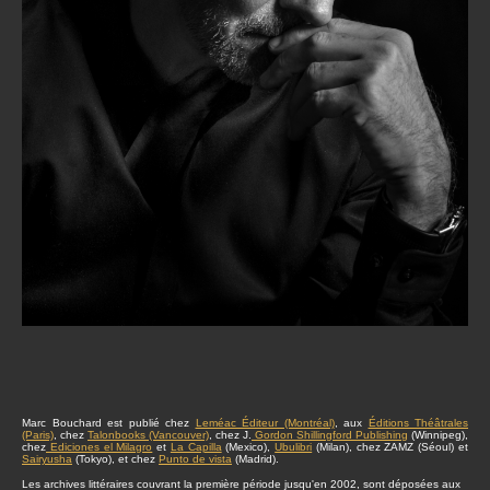
Marc Bouchard est publié chez
Leméac Éditeur (Montréal)
, aux
Éditions Théâtrales
(Paris)
, chez
Talonbooks (Vancouver)
, chez J.
Gordon Shillingford Publishing
(Winnipeg),
chez
Ediciones el Milagro
et
La Capilla
(Mexico),
Ubulibri
(Milan), chez ZAMZ (Séoul) et
Sairyusha
(Tokyo), et chez
Punto de vista
(Madrid).
Les archives littéraires couvrant la première période jusqu'en 2002, sont déposées aux