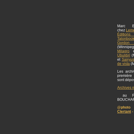
Marc B
chez
Lemé
Éditions 
Talonboo
Gordon S
(Winnipe
Milagro
Ubulibri
(M
et
Sairyu
de vista
(M
Les archiv
première
sont dép
Archives 
au FO
BOUCHA
@photo 
Clertant
-