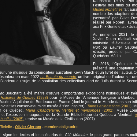
Kaurismäki (2015- Prix 
Festival des films du m
Muses orphelines
fait auss
nombre des adaptions de
(scénarisé par Gilles Des
réalisé par Robert Favr
aux Prix Génie et aux Jutr
Au printemps 2021, le r
Xavier Dolan réalisait s
minisérie télévisuelle 
Nuit où Laurier Gaudrea
réveillé,
produite par C
Québécor Média.
En 2016, l’Opéra de M
présenté une adaptation l
ur une musique du compositeur australien Kevin March et un livret de l’auteur. 
résentera en mars 2022
La Beauté du monde
, un livret original de l’auteur sur 
Bilodeau au sujet de la spoliation des collections d’art de Juifs durant la Seco
.
rc Bouchard a été maître d'œuvre d'importantes expositions historiques et thé
 Histoires de Québec
(1998)
pour le Musée de l'Amérique française à Québec, 
usée d'Aquitaine de Bordeaux en France (dont le journal le Monde dans son édi
nvitait les conservateurs de musée à s’en inspirer).
Talons et tentations
(2001)
, M
ion de Québec,
Maria Chapdelaine, Vérités et mensonges
(2002)
, Musée Lou
 et l'exposition inaugurale de la Grande Bibliothèque du Québec à Montréal,
«
 à toi! »
(2005)
, reprise au Musée de la Civilisation (2007).
icielle -
Olivier Clertant
- mention obligatoire
l signe les textes et les scénarios du
Cité Mémoire,
le plus grand parcours mul