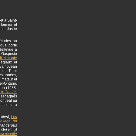
58 à Saint-
fermier et
uce, Josée
 études au
èque porte
Bellevue à
en Gaspésie
rit et monte
légiaux et
Saint-Jean
e de Tibor
es années,
imateur et
el-Ontario,
tion (1988-
La Contre-
 Desgagnés
Montréal au
laise sera
ilies)
,
Les
Voyage du
angerous
 Girl King)
st réveillé