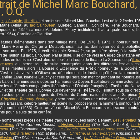
trait de Michel Marc Bouchard,
, O.Q.
ge
,
scénariste
,
librettiste
et professeur, Michel Marc Bouchard est né le 2 février 19
Marie (Alma) au
lac Saint-Jean
, Québec, Canada. Son père, René Bouchard, 
épouse en 1954 sa mère Madeleine Fleury, institutrice. Il aura quatre sœurs, L
en 1964), Caroline et Claudine.
es études élémentaires dans son village natal.
De 1970 à 1973, il poursuit ses
 Marie-Reine du Clergé à Métabetchouan au lac Saint-Jean dont la biblioth
t son nom. En 1975, il écrit et monte
Scandale
, sa première pièce, à la salle 
i de Taillon au lac Saint-Jean. Par la suite, il se dirige vers le Cégep de Matane 
tudes en tourisme. C’est alors qu’il crée la troupe de théâtre La Séance et qu’
il éc
 œuvres
qui seront tout de suite remarquées dans les différents festivals col
. Il se méritera alors la Bourse d’Excellence du Prêt d’honneur de la Société 
 C’est à l’Université d’Ottawa au département de théâtre qu’il fera la rencontr
 Danièle Zana, Isabelle Cauchy et celle qui sera son mentor pendant de nombreus
Lafon. Il termine ses études au Palmares du Doyen. Il collabore comme acteur, an
c les différentes compagnies théâtrales de l’Ontario français (le Théâtre du Nouv
 17 et du Théâtre de la Corvée qui deviendra le Théâtre du Trillium sous sa direc
sera acteur pour la compagnie de l’Atelier du Centre national des arts. Sa pièce
 Chrysippe Tanguay, écologiste
y sera produite dans une mise en scène d’Yves
dré Brassard, célèbre metteur en scène, lui proposera de la monter à son tour à 
’Aujourd’hui (1983). Cette arrivée de Michel Marc Bouchard sur la scène montréa
te pour la suite de sa carrière.
 de nombreuses pièces de théâtre traduites et jouées mondialement.
Les Feluettes
(L
phelines
(The Oprhans Muses)
,
L'Histoire de l'oie
(The Tale of Teeka)
,
Le 
ment
(
The Coronation Voyage
)
Le Chemin des passes-dangereuses
(Down D
oad)
,
Tom à la ferme
(Tom at the Farm)
,
Christine
, la Reine-garçon
(Christina,The
illusion
(The Divine, a play for Sarah Bernhardt),
La Nuit où Laurier Gaudreault s’e