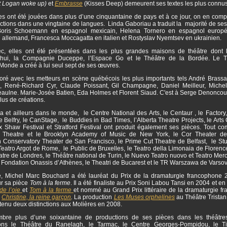
t Logan woke up)
et
Embrasse
(Kisses Deep) demeurent ses textes les plus connus
s ont été jouées dans plus d’une cinquantaine de pays et à ce jour, on en comp
tions dans une vingtaine de langues. Linda Gaboriau a traduit la majorité de ses
 Boris Schoemann en espagnol mexicain, Helena Tornero en espagnol europé
n allemand, Francesca Moccagatta en italien et Rostyslav Nyemtsev en ukrainien.
, elles ont été présentées dans les plus grandes maisons de théâtre dont 
’hui, la Compagnie Duceppe, l’Espace Go et le Théâtre de la Bordée. Le T
onde a créé à lui seul sept de ses œuvres.
boré avec les metteurs en scène québécois les plus importants tels André Brassar
, René-Richard Cyr, Claude Poissant, Gil Champagne, Daniel Meilleur, Miche
aulne. Marie-Josée Batien, Eda Holmes et Florent Siaud. C'est à Serge Denoncourt
plus de créations.
et ailleurs dans le monde, le Centre National des Arts, le Centaur , le Factory,
le Belfry, le CanStage, le Buddies in Bad Times, l’Alberta Theatre Projects, le Arts 
ux Shaw Festival et Stratford Festival ont produit également ses pièces. Tout c
y Theatre et le Brooklyn Academy of Music de New York, le Cor Theater de
 Conservatory Theater de San Francisco, le Prime Cut Theatre de Belfast, le Stuf
Teatro Argot de Rome, le Public de Bruxelles, le Teatro della Limonaia de Florenc
tre de Londres, le Théâtre national de Turin, le Nuevo Teatro nuovo et Teatro Me
a Fondation Onassis d’Athènes, le Theatri de Bucarest et le TR Warszawa de Varso
, Michel Marc Bouchard a été lauréat du Prix de la dramaturgie francophone 
r sa pièce
Tom à la ferme
. Il a été finaliste au Prix Soni Labou Tansi en 2004 et e
de l’oie
et
Tom à la ferme
et nommé au Grand Prix littéraire de la dramaturgie f
r
Christine, la reine garçon
.
La production
Les Muses orphelines
au Théâtre Tristan
tenu deux distinctions aux Molières en 2008.
re plus d’une soixantaine de productions de ses pièces dans les théâtres
ons le Théâtre du Ranelagh, le Tarmac, le Centre Georges-Pompidou, le Ti