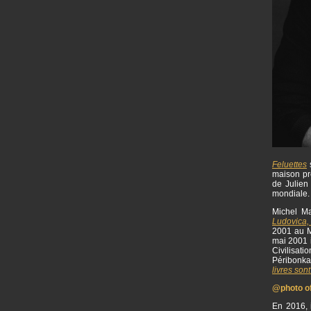
Feluettes
s
maison p
de Julien 
mondiale
Michel Ma
Ludovica,
2001 au M
mai 2001 i
Civilisat
Péribonka
livres sont
@photo off
En 2016, i