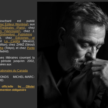
ouchard est publié
ac Éditeur (Montréal)
, aux
Théâtrales (Paris)
, chez
ks (Vancouver)
, chez J.
hillingford Publishing
g), chez
Ediciones el
et
La Capilla
(Mexico),
ilan), chez ZAMZ (Séoul)
sha
(Tokyo), et chez
Punto
adrid).
es littéraires couvrant la
 période jusqu'en 2002,
osées aux
nationales du Canada
NDS MICHEL-MARC-
RD.
officielle by
Olivier
 mention obligatoire