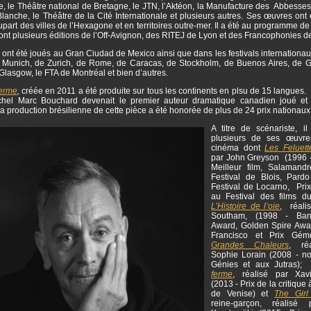
, le Théâtre national de Bretagne, le JTN, l’Aktéon, la Manufacture des Abbesses,
lanche, le Théâtre de la Cité Internationale et plusieurs autres. Ses œuvres ont
upart des villes de l’Hexagone et en territoires outre-mer. Il a été au programme 
dont plusieurs éditions de l’Off-Avignon, des RITEJ de Lyon et des Francophonies 
 ont été joués au Gran Ciudad de Mexico ainsi que dans les festivals internation
Munich, de Zurich, de Rome, de Caracas, de Stockholm, de Buenos Aires, de 
Glasgow, le FTA de Montréal et bien d’autres.
ferme
,
créée en 2011 a été produite sur tous les continents en plsu de 15 langues.
chel Marc Bouchard devenait le premier auteur dramatique canadien joué et
a production brésilienne de cette pièce a été honorée de plus de 24 prix nationaux
A titre de scénariste, i
plusieurs de ses œuvre
cinéma dont
Les Feluett
par John Greyson (1996 
Meilleur film, Salamand
Festival de Blois, Pard
Festival de Locarno, Prix
au Festival des films d
L’Histoire de l’oie
, réali
Southam, (1998 - Ban
Award, Golden Spire Awa
Francisco et Prix Gé
Grandes Chaleurs
, ré
Sophie Lorain (2008 - 
Génies et aux Jutras)
ferme
, réalisé par Xav
(2013 - Prix de la critique 
de Venise) et
The Girl
reine-garçon, réalisé