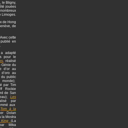
 le Bligny,
 été jouées
de nombreux
de Limoges.
aux de Hong
Genève, de
 Avec cette
 publié en
.
l a adapté
s pour le
es
,
réalisé
- Génie du
re d’or au
o d’oro au
 du public
u monde);
sé par Tim
ff Rockie
rd de San
meau);
Les
alisé par
nommé aux
;
Tom à la
ier Dolan
à la Mostra
 King
(La
 par Mika