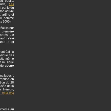
du public,
onde).
Les
i partie du
 son œuvre
jardins et
eau, nommé
as 2000).
éalisateur
a première
d’après
La
ult s’est
anal + et
ontréal a
yrique des
Cette même
une musique
nde guerre
matiques :
reprise en
tion du 28
usée de la
is Hémon,
 Tous ces
timédia au