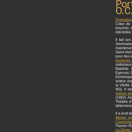
Por
O.C.
Dramatur
Cœur de 
boucher, 
(décédée 
Il fait s
Séminaire
maintenan
Saint-Henr
pour des é
plusieurs
nationaux
Baptiste.
Egervari,
Dominique 
auteur ave
la Vieille
90)). Il 
Nature de
(1982). An
Théâtre d
déterminan
Il a écrit
Muses or
Couronne
Passes R
La Divine 