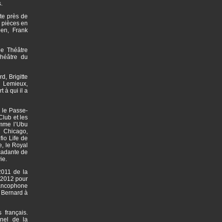
.
te près de
 pièces en
en, Frank
le Théâtre
héâtre du
d, Brigitte
l Lemieux,
 à qui il a
 le Passe-
Club et les
omme l’Ubu
 Chicago,
io Life de
e, le Royal
rcadante de
vie.
2011 de la
n 2012 pour
rancophone
 Bernard à
 français.
nel de la