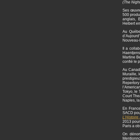
(The Nigh
Ses œuvre
500 produc
anglais,
Heibert e
Au Québec
d’Aujourd
Nouveau-M
Il a colla
Haentjens
Martine Be
confié le 
Au Canada 
Muraille, 
prestigie
Repertor
l’American
Tokyo, le 
Court Thea
Naples, l
En France
SACD pou
L’Histoire 
2013 pou
Paris a ob
On dénomb
Mentionn