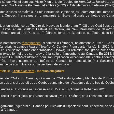
isé par Michel Lemieux, Victor Pilon et toute l'équipe de
Montréal en Histoires
. L'
a avec Cité Mémoire Pointe-aux-trembles (2022) et Cité Mémoire Charlevoix (2023
 des classes de maître à la Sala Beckett de Barcelone, au Teatro Argot de Rome et 
u
à Québec. Il enseigne en dramaturgie à l’École nationale de théâtre du Can
auteur en résidence au Théâtre du Nouveau-Monde et au Théâtre du Quat’Sous de
estival et au Stratford Festival en Ontario, au New Dramatists de New-Yor
 Beaumarchais de Paris, au Théâtre national de Bogota et au Teatro della L
 de nombreuses
récompenses
ici comme à l’étranger, notamment le Prix du Centr
(Canada), le Lambda Award (New-York), Candoni Premio arte (Italie). En 2010, le
 en civilisation canadienne-française (Ottawa) lui remettait son grand prix annu
ion exceptionnelle de son œuvre à la culture francophone au Canada. En 2014, il
ux Prix Laurent-McCutcheon pour son implication exceptionnelle contre l’homo
ée, l’École nationale de théâtre du Canada lui remettait le Prix Gascon-
ance de son influence sur la vie théâtrale au pays.
icielle -
Olivier Clertant
- mention obligatoire
ficier de l'Ordre du Canada, Officierr de l'Ordre du Québec, Membre de l’ordre 
 des arts et des lettres du Québec et membre de l’Académie des lettres du Québ
son entrée au Dictionnaire Larousse en 2015 et au Dictionnaire Robert en 2026.
l reçoit le prestigieux prix Athanase-David (Prix du Québec) pour l’ensemble de so
 gouverneur général du Canada pour les arts du spectable pour l'ensemble de sa c
à l'étranger.