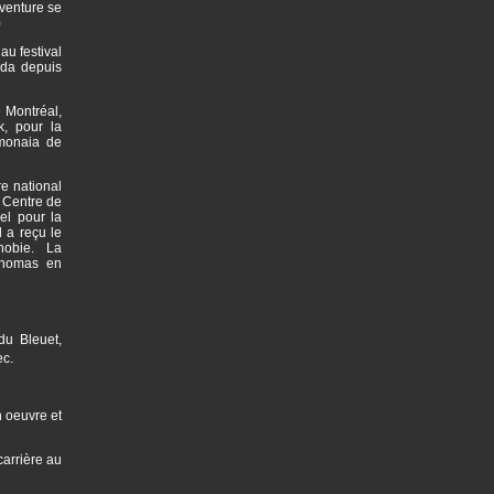
aventure se
)
au festival
ada depuis
 Montréal,
k, pour la
imonaia de
e national
 Centre de
el pour la
 a reçu le
phobie. La
Thomas en
du Bleuet,
ec.
n oeuvre et
arrière au