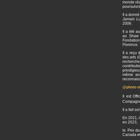
monde réal
poursuivr
Il a donné
Jamais L
2006.
Il a été 
au Shaw F
Fondation
Florence.
Il a reçu
des arts 
recherche
contribut
prestigie
même ann
reconnaiss
@photo off
Il est Of
Compagnon
Il a fait 
En 2021, i
en 2023,
le Prix du
Canada et 