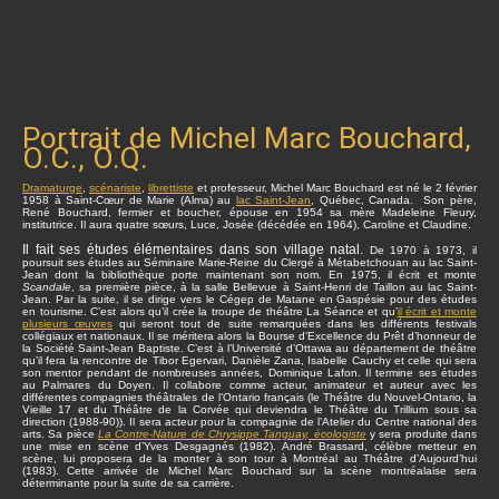
Portrait de Michel Marc Bouchard,
O.C., O.Q.
Dramaturge
,
scénariste
,
librettiste
et professeur, Michel Marc Bouchard est né le 2 février
1958 à Saint-Cœur de Marie (Alma) au
lac Saint-Jean
, Québec, Canada. Son père,
René Bouchard, fermier et boucher, épouse en 1954 sa mère Madeleine Fleury,
institutrice. Il aura quatre sœurs, Luce, Josée (décédée en 1964), Caroline et Claudine.
Il fait ses études élémentaires dans son village natal.
De 1970 à 1973, il
poursuit ses études au Séminaire Marie-Reine du Clergé à Métabetchouan au lac Saint-
Jean dont la bibliothèque porte maintenant son nom. En 1975, il écrit et monte
Scandale
, sa première pièce, à la salle Bellevue à Saint-Henri de Taillon au lac Saint-
Jean. Par la suite, il se dirige vers le Cégep de Matane en Gaspésie pour des études
en tourisme. C’est alors qu’il crée la troupe de théâtre La Séance et qu’
il écrit et monte
plusieurs œuvres
qui seront tout de suite remarquées dans les différents festivals
collégiaux et nationaux. Il se méritera alors la Bourse d’Excellence du Prêt d’honneur de
la Société Saint-Jean Baptiste. C’est à l’Université d’Ottawa au département de théâtre
qu’il fera la rencontre de Tibor Egervari, Danièle Zana, Isabelle Cauchy et celle qui sera
son mentor pendant de nombreuses années, Dominique Lafon. Il termine ses études
au Palmares du Doyen. Il collabore comme acteur, animateur et auteur avec les
différentes compagnies théâtrales de l’Ontario français (le Théâtre du Nouvel-Ontario, la
Vieille 17 et du Théâtre de la Corvée qui deviendra le Théâtre du Trillium sous sa
direction (1988-90)). Il sera acteur pour la compagnie de l’Atelier du Centre national des
arts. Sa pièce
La Contre-Nature de Chrysippe Tanguay, écologiste
y sera produite dans
une mise en scène d’Yves Desgagnés (1982). André Brassard, célèbre metteur en
scène, lui proposera de la monter à son tour à Montréal au Théâtre d’Aujourd’hui
(1983). Cette arrivée de Michel Marc Bouchard sur la scène montréalaise sera
déterminante pour la suite de sa carrière.