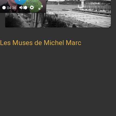
Play
04:36
ay
Mute
Settings
Enter
fullscreen
Les Muses de Michel Marc