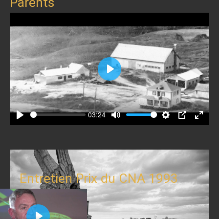
Parents
Play
03:24
Play
Mute
Settings
PIP
Enter
fullscr
Entretien Prix du CNA 1993