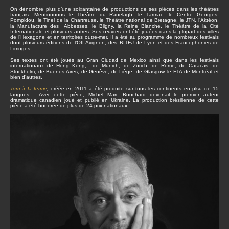
On dénombre plus d’une soixantaine de productions de ses pièces dans les théâtres
français. Mentionnons le Théâtre du Ranelagh, le Tarmac, le Centre Georges-
Pompidou, le Tinel de la Chartreuse, le Théâtre national de Bretagne, le JTN, l’Aktéon,
la Manufacture des Abbesses, le Bligny, la Reine Blanche, le Théâtre de la Cité
Internationale et plusieurs autres. Ses œuvres ont été jouées dans la plupart des villes
de l’Hexagone et en territoires outre-mer. Il a été au programme de nombreux festivals
dont plusieurs éditions de l’Off-Avignon, des RITEJ de Lyon et des Francophonies de
Limoges.
Ses textes ont été joués au Gran Ciudad de Mexico ainsi que dans les festivals
internationaux de Hong Kong, de Munich, de Zurich, de Rome, de Caracas, de
Stockholm, de Buenos Aires, de Genève, de Liège, de Glasgow, le FTA de Montréal et
bien d’autres.
Tom à la ferme
,
créée en 2011 a été produite sur tous les continents en plsu de 15
langues. Avec cette pièce, Michel Marc Bouchard devenait le premier auteur
dramatique canadien joué et publié en Ukraine. La production brésilienne de cette
pièce a été honorée de plus de 24 prix nationaux.