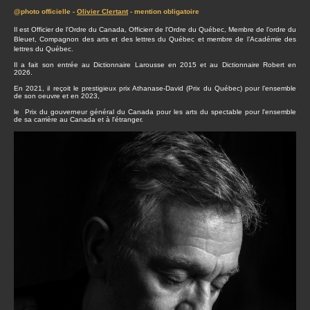
@photo officielle -
Olivier Clertant
- mention obligatoire
Il est Officier de l'Ordre du Canada, Officierr de l'Ordre du Québec, Membre de l’ordre du
Bleuet, Compagnon des arts et des lettres du Québec et membre de l’Académie des
lettres du Québec.
Il a fait son entrée au Dictionnaire Larousse en 2015 et au Dictionnaire Robert en
2026.
En 2021, il reçoit le prestigieux prix Athanase-David (Prix du Québec) pour l’ensemble
de son oeuvre et en 2023,
le Prix du gouverneur général du Canada pour les arts du spectable pour l'ensemble
de sa carrière au Canada et à l'étranger.