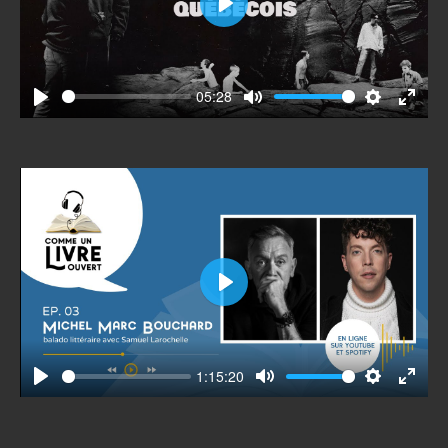
Play
05:28
Play
Mute
Settings
Enter
fullscr
Play
1:15:20
Play
Mute
Settings
Enter
fullscr