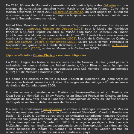
En 2016, l’Opéra de Montréal a présenté une adaptation lyrique des
Feluettes
sur une
musique du compositeur australien Kevin March et un livret de l’auteur. Cette même
maison présentera en mars 2022
La Beauté du monde
, un livret original de l’auteur sur
une musique de Julien Bilodeau au sujet de la spoliation des collections d’art de Juifs
durant la Seconde guerre mondiale.
Michel Marc Bouchard a été maître d'œuvre d'importantes expositions historiques et
thématiques :
Ludovica, Histoires de Québec
(1998)
pour le Musée de l'Amérique
française à Québec, reprise en 2001 au Musée d'Aquitaine de Bordeaux en France
(dont le journal le Monde dans son édition du 28 mai 2001 invitait les conservateurs de
musée à s’en inspirer).
Talons et tentations
(2001)
, Musée de la Civilisation de Québec,
Maria Chapdelaine, Vérités et mensonges
(2002)
, Musée Louis Hémon, Péribonka et
l'exposition inaugurale de la Grande Bibliothèque du Québec à Montréal,
« Tous ces
livres sont à toi! »
(2005)
, reprise au Musée de la Civilisation (2007).
@photo officielle -
Olivier Clertant
- mention obligatoire
En 2016, il signe les textes et les scénarios du
Cité Mémoire,
le plus grand parcours
multimédia au monde réalisé par Michel Lemieux, Victor Pilon et toute l'équipe de
Montréal en Histoires
. L'aventure se poursuivra avec Cité Mémoire Pointe-aux-trembles
(2022) et Cité Mémoire Charlevoix (2023)
Il a donné des classes de maître à la Sala Beckett de Barcelone, au Teatro Argot de
Rome et au festival
Jamais Lu
à Québec. Il enseigne en dramaturgie à l’École nationale
de théâtre du Canada depuis 2006.
Il a été auteur en résidence au Théâtre du Nouveau-Monde et au Théâtre du
Quat’Sous de Montréal, au Shaw Festival et au Stratford Festival en Ontario, au New
Dramatists de New-York, pour la Fondation Beaumarchais de Paris, au Théâtre national
de Bogota et au Teatro della Limonaia de Florence.
Il a reçu de nombreuses
récompenses
ici comme à l’étranger, notamment le Prix du
Centre national des arts (Canada), le Lambda Award (New-York), Candoni Premio arte
(Italie). En 2010, le Centre de recherche en civilisation canadienne-française (Ottawa)
lui remettait son grand prix annuel pour la contribution exceptionnelle de son œuvre à la
culture francophone au Canada. En 2014, il a reçu le prestigieux Prix Laurent-
McCutcheon pour son implication exceptionnelle contre l’homophobie. La même année,
l’École nationale de théâtre du Canada lui remettait le Prix Gascon-Thomas en
reconnaissance de son influence sur la vie théâtrale au pays.