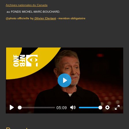
Archives nationales du Canada
au FONDS MICHEL-MARC-BOUCHARD.
@photo officielle by
Olivier Clertant
- mention obligatoire
Play
05:09
Play
Mute
Settings
Enter
fullscr