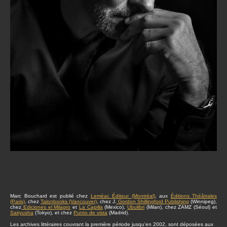
Marc Bouchard est publié chez
Leméac Éditeur (Montréal)
, aux
Éditions Théâtrales
(Paris)
, chez
Talonbooks (Vancouver)
, chez J.
Gordon Shillingford Publishing
(Winnipeg),
chez
Ediciones el Milagro
et
La Capilla
(Mexico),
Ubulibri
(Milan), chez ZAMZ (Séoul) et
Sairyusha
(Tokyo), et chez
Punto de vista
(Madrid).
Les archives littéraires couvrant la première période jusqu'en 2002, sont déposées aux