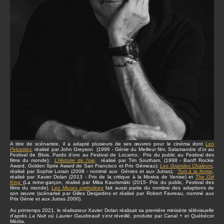
A titre de scénariste, il a adapté plusieurs de ses œuvres pour le cinéma dont
Les
Feluettes
,
réalisé par John Greyson (1996 - Génie du Meilleur film, Salamandre d’or au
Festival de Blois, Pardo d’oro au Festival de Locarno, Prix du public au Festival des
films du monde);
L’Histoire de l’oie
, réalisé par Tim Southam, (1998 - Banff Rockie
Award, Golden Spire Award de San Francisco et Prix Gémeau);
Les Grandes Chaleurs
,
réalisé par Sophie Lorain (2008 - nommé aux Génies et aux Jutras);
Tom à la ferme
,
réalisé par Xavier Dolan (2013 - Prix de la critique à la Mostra de Venise) et
The Girl
King
(La reine-garçon, réalisé par Mika Kaurismäki (2015- Prix du public, Festival des
films du monde).
Les Muses orphelines
fait aussi partie du nombre des adaptions de
son œuvre (scénarisé par Gilles Desjardins et réalisé par Robert Favreau, nommé aux
Prix Génie et aux Jutras 2000).
Au printemps 2021, le réalisateur Xavier Dolan réalisait sa première minisérie télévisuelle
d’après
La Nuit où Laurier Gaudreault s’est réveillé,
produite par Canal + et Québécor
Média.