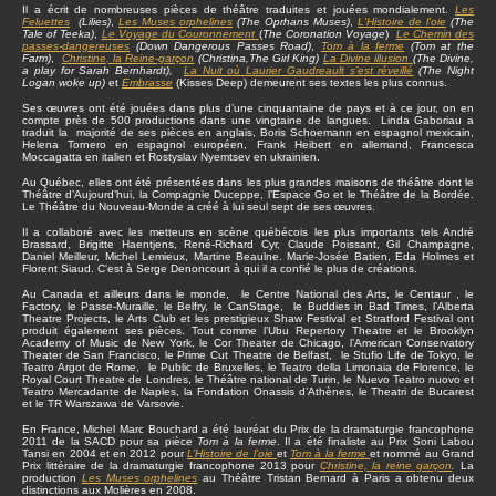
Il a écrit de nombreuses pièces de théâtre traduites et jouées mondialement.
Les
Feluettes
(Lilies)
,
Les Muses orphelines
(The Oprhans Muses)
,
L'Histoire de l'oie
(The
Tale of Teeka)
,
Le Voyage du Couronnement
(
The Coronation Voyage
)
Le Chemin des
passes-dangereuses
(Down Dangerous Passes Road)
,
Tom à la ferme
(Tom at the
Farm)
,
Christine
, la Reine-garçon
(Christina,The Girl King)
La Divine illusion
(The Divine,
a play for Sarah Bernhardt),
La Nuit où Laurier Gaudreault s’est réveillé
(The Night
Logan woke up)
et
Embrasse
(Kisses Deep) demeurent ses textes les plus connus.
Ses œuvres ont été jouées dans plus d’une cinquantaine de pays et à ce jour, on en
compte près de 500 productions dans une vingtaine de langues. Linda Gaboriau a
traduit la majorité de ses pièces en anglais, Boris Schoemann en espagnol mexicain,
Helena Tornero en espagnol européen, Frank Heibert en allemand, Francesca
Moccagatta en italien et Rostyslav Nyemtsev en ukrainien.
Au Québec, elles ont été présentées dans les plus grandes maisons de théâtre dont le
Théâtre d’Aujourd’hui, la Compagnie Duceppe, l’Espace Go et le Théâtre de la Bordée.
Le Théâtre du Nouveau-Monde a créé à lui seul sept de ses œuvres.
Il a collaboré avec les metteurs en scène québécois les plus importants tels André
Brassard, Brigitte Haentjens, René-Richard Cyr, Claude Poissant, Gil Champagne,
Daniel Meilleur, Michel Lemieux, Martine Beaulne. Marie-Josée Batien, Eda Holmes et
Florent Siaud. C'est à Serge Denoncourt à qui il a confié le plus de créations.
Au Canada et ailleurs dans le monde, le Centre National des Arts, le Centaur , le
Factory, le Passe-Muraille, le Belfry, le CanStage, le Buddies in Bad Times, l’Alberta
Theatre Projects, le Arts Club et les prestigieux Shaw Festival et Stratford Festival ont
produit également ses pièces. Tout comme l’Ubu Repertory Theatre et le Brooklyn
Academy of Music de New York, le Cor Theater de Chicago, l’American Conservatory
Theater de San Francisco, le Prime Cut Theatre de Belfast, le Stufio Life de Tokyo, le
Teatro Argot de Rome, le Public de Bruxelles, le Teatro della Limonaia de Florence, le
Royal Court Theatre de Londres, le Théâtre national de Turin, le Nuevo Teatro nuovo et
Teatro Mercadante de Naples, la Fondation Onassis d’Athènes, le Theatri de Bucarest
et le TR Warszawa de Varsovie.
En France, Michel Marc Bouchard a été lauréat du Prix de la dramaturgie francophone
2011 de la SACD pour sa pièce
Tom à la ferme
. Il a été finaliste au Prix Soni Labou
Tansi en 2004 et en 2012 pour
L’Histoire de l’oie
et
Tom à la ferme
et nommé au Grand
Prix littéraire de la dramaturgie francophone 2013 pour
Christine, la reine garçon
.
La
production
Les Muses orphelines
au Théâtre Tristan Bernard à Paris a obtenu deux
distinctions aux Molières en 2008.