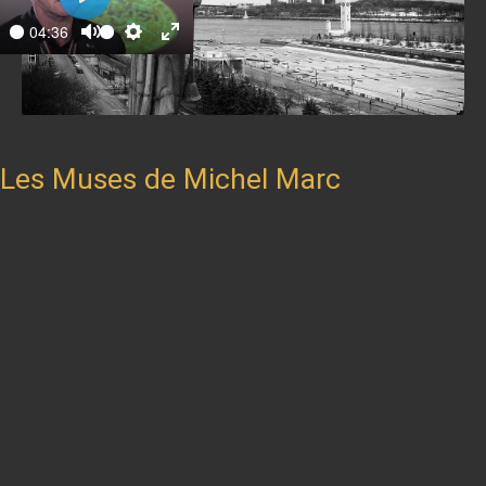
Play
04:36
ay
Mute
Settings
Enter
fullscreen
Les Muses de Michel Marc