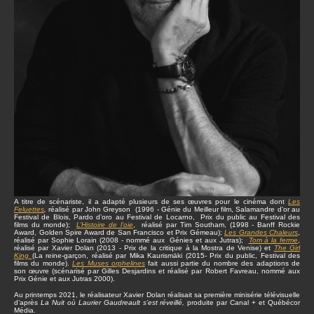
A titre de scénariste, il a adapté plusieurs de ses œuvres pour le cinéma dont
Les
Feluettes
,
réalisé par John Greyson (1996 - Génie du Meilleur film, Salamandre d’or au
Festival de Blois, Pardo d’oro au Festival de Locarno, Prix du public au Festival des
films du monde);
L’Histoire de l’oie
, réalisé par Tim Southam, (1998 - Banff Rockie
Award, Golden Spire Award de San Francisco et Prix Gémeau);
Les Grandes Chaleurs
,
réalisé par Sophie Lorain (2008 - nommé aux Génies et aux Jutras);
Tom à la ferme
,
réalisé par Xavier Dolan (2013 - Prix de la critique à la Mostra de Venise) et
The Girl
King
(La reine-garçon, réalisé par Mika Kaurismäki (2015- Prix du public, Festival des
films du monde).
Les Muses orphelines
fait aussi partie du nombre des adaptions de
son œuvre (scénarisé par Gilles Desjardins et réalisé par Robert Favreau, nommé aux
Prix Génie et aux Jutras 2000).
Au printemps 2021, le réalisateur Xavier Dolan réalisait sa première minisérie télévisuelle
d’après
La Nuit où Laurier Gaudreault s’est réveillé,
produite par Canal + et Québécor
Média.