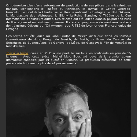
On dénombre plus d’une soixantaine de productions de ses pièces dans les théâtres
français. Mentionnons le Théâtre du Ranelagh, le Tarmac, le Centre Georges-
Pompidou, le Tinel de la Chartreuse, le Théâtre national de Bretagne, le JTN, l’Aktéon,
la Manufacture des Abbesses, le Bligny, la Reine Blanche, le Théâtre de la Cité
Internationale et plusieurs autres. Ses œuvres ont été jouées dans la plupart des villes
de l’Hexagone et en territoires outre-mer. Il a été au programme de nombreux festivals
dont plusieurs éditions de l’Off-Avignon, des RITEJ de Lyon et des Francophonies de
Limoges.
Ses textes ont été joués au Gran Ciudad de Mexico ainsi que dans les festivals
internationaux de Hong Kong, de Munich, de Zurich, de Rome, de Caracas, de
Stockholm, de Buenos Aires, de Genève, de Liège, de Glasgow, le FTA de Montréal et
bien d’autres.
Tom à la ferme
,
créée en 2011 a été produite sur tous les continents en plsu de 15
langues. Avec cette pièce, Michel Marc Bouchard devenait le premier auteur
dramatique canadien joué et publié en Ukraine. La production brésilienne de cette
pièce a été honorée de plus de 24 prix nationaux.