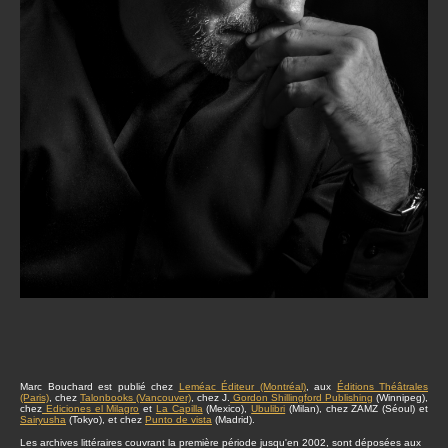
Marc Bouchard est publié chez
Leméac Éditeur (Montréal)
, aux
Éditions Théâtrales
(Paris)
, chez
Talonbooks (Vancouver)
, chez J.
Gordon Shillingford Publishing
(Winnipeg),
chez
Ediciones el Milagro
et
La Capilla
(Mexico),
Ubulibri
(Milan), chez ZAMZ (Séoul) et
Sairyusha
(Tokyo), et chez
Punto de vista
(Madrid).
Les archives littéraires couvrant la première période jusqu'en 2002, sont déposées aux