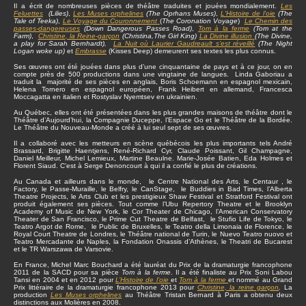
Il a écrit de nombreuses pièces de théâtre traduites et jouées mondialement.
Les
Feluettes
(Lilies)
,
Les Muses orphelines
(The Oprhans Muses)
,
L'Histoire de l'oie
(The
Tale of Teeka)
,
Le Voyage du Couronnement
(
The Coronation Voyage
)
Le Chemin des
passes-dangereuses
(Down Dangerous Passes Road)
,
Tom à la ferme
(Tom at the
Farm)
,
Christine
, la Reine-garçon
(Christina,The Girl King)
La Divine illusion
(The Divine,
a play for Sarah Bernhardt),
La Nuit où Laurier Gaudreault s’est réveillé
(The Night
Logan woke up)
et
Embrasse
(Kisses Deep) demeurent ses textes les plus connus.
Ses œuvres ont été jouées dans plus d’une cinquantaine de pays et à ce jour, on en
compte près de 500 productions dans une vingtaine de langues. Linda Gaboriau a
traduit la majorité de ses pièces en anglais, Boris Schoemann en espagnol mexicain,
Helena Tornero en espagnol européen, Frank Heibert en allemand, Francesca
Moccagatta en italien et Rostyslav Nyemtsev en ukrainien.
Au Québec, elles ont été présentées dans les plus grandes maisons de théâtre dont le
Théâtre d’Aujourd’hui, la Compagnie Duceppe, l’Espace Go et le Théâtre de la Bordée.
Le Théâtre du Nouveau-Monde a créé à lui seul sept de ses œuvres.
Il a collaboré avec les metteurs en scène québécois les plus importants tels André
Brassard, Brigitte Haentjens, René-Richard Cyr, Claude Poissant, Gil Champagne,
Daniel Meilleur, Michel Lemieux, Martine Beaulne. Marie-Josée Batien, Eda Holmes et
Florent Siaud. C'est à Serge Denoncourt à qui il a confié le plus de créations.
Au Canada et ailleurs dans le monde, le Centre National des Arts, le Centaur , le
Factory, le Passe-Muraille, le Belfry, le CanStage, le Buddies in Bad Times, l’Alberta
Theatre Projects, le Arts Club et les prestigieux Shaw Festival et Stratford Festival ont
produit également ses pièces. Tout comme l’Ubu Repertory Theatre et le Brooklyn
Academy of Music de New York, le Cor Theater de Chicago, l’American Conservatory
Theater de San Francisco, le Prime Cut Theatre de Belfast, le Stufio Life de Tokyo, le
Teatro Argot de Rome, le Public de Bruxelles, le Teatro della Limonaia de Florence, le
Royal Court Theatre de Londres, le Théâtre national de Turin, le Nuevo Teatro nuovo et
Teatro Mercadante de Naples, la Fondation Onassis d’Athènes, le Theatri de Bucarest
et le TR Warszawa de Varsovie.
En France, Michel Marc Bouchard a été lauréat du Prix de la dramaturgie francophone
2011 de la SACD pour sa pièce
Tom à la ferme
. Il a été finaliste au Prix Soni Labou
Tansi en 2004 et en 2012 pour
L’Histoire de l’oie
et
Tom à la ferme
et nommé au Grand
Prix littéraire de la dramaturgie francophone 2013 pour
Christine, la reine garçon
.
La
production
Les Muses orphelines
au Théâtre Tristan Bernard à Paris a obtenu deux
distinctions aux Molières en 2008.