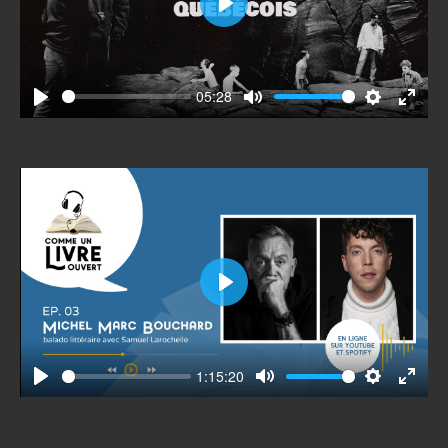
Play
05:28
Play
Mute
Settings
Enter
fullscr
Play
1:15:20
Play
Mute
Settings
Enter
fullscr