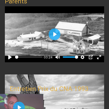
Parents
Play
03:24
Play
Mute
Settings
PIP
Enter
fullscr
Entretien Prix du CNA 1993