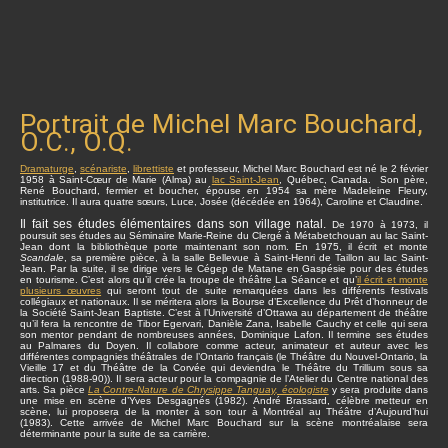
Portrait de Michel Marc Bouchard,
O.C., O.Q.
Dramaturge
,
scénariste
,
librettiste
et professeur, Michel Marc Bouchard est né le 2 février
1958 à Saint-Cœur de Marie (Alma) au
lac Saint-Jean
, Québec, Canada. Son père,
René Bouchard, fermier et boucher, épouse en 1954 sa mère Madeleine Fleury,
institutrice. Il aura quatre sœurs, Luce, Josée (décédée en 1964), Caroline et Claudine.
Il fait ses études élémentaires dans son village natal.
De 1970 à 1973, il
poursuit ses études au Séminaire Marie-Reine du Clergé à Métabetchouan au lac Saint-
Jean dont la bibliothèque porte maintenant son nom. En 1975, il écrit et monte
Scandale
, sa première pièce, à la salle Bellevue à Saint-Henri de Taillon au lac Saint-
Jean. Par la suite, il se dirige vers le Cégep de Matane en Gaspésie pour des études
en tourisme. C’est alors qu’il crée la troupe de théâtre La Séance et qu’
il écrit et monte
plusieurs œuvres
qui seront tout de suite remarquées dans les différents festivals
collégiaux et nationaux. Il se méritera alors la Bourse d’Excellence du Prêt d’honneur de
la Société Saint-Jean Baptiste. C’est à l’Université d’Ottawa au département de théâtre
qu’il fera la rencontre de Tibor Egervari, Danièle Zana, Isabelle Cauchy et celle qui sera
son mentor pendant de nombreuses années, Dominique Lafon. Il termine ses études
au Palmares du Doyen. Il collabore comme acteur, animateur et auteur avec les
différentes compagnies théâtrales de l’Ontario français (le Théâtre du Nouvel-Ontario, la
Vieille 17 et du Théâtre de la Corvée qui deviendra le Théâtre du Trillium sous sa
direction (1988-90)). Il sera acteur pour la compagnie de l’Atelier du Centre national des
arts. Sa pièce
La Contre-Nature de Chrysippe Tanguay, écologiste
y sera produite dans
une mise en scène d’Yves Desgagnés (1982). André Brassard, célèbre metteur en
scène, lui proposera de la monter à son tour à Montréal au Théâtre d’Aujourd’hui
(1983). Cette arrivée de Michel Marc Bouchard sur la scène montréalaise sera
déterminante pour la suite de sa carrière.