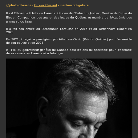
@photo officielle -
Olivier Clertant
- mention obligatoire
Il est Officier de l'Ordre du Canada, Officierr de l'Ordre du Québec, Membre de l’ordre du
Bleuet, Compagnon des arts et des lettres du Québec et membre de l’Académie des
lettres du Québec.
Il a fait son entrée au Dictionnaire Larousse en 2015 et au Dictionnaire Robert en
2026.
En 2021, il reçoit le prestigieux prix Athanase-David (Prix du Québec) pour l’ensemble
de son oeuvre et en 2023,
le Prix du gouverneur général du Canada pour les arts du spectable pour l'ensemble
de sa carrière au Canada et à l'étranger.