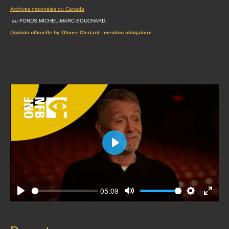
Archives nationales du Canada
au FONDS MICHEL-MARC-BOUCHARD.
@photo officielle by
Olivier Clertant
- mention obligatoire
Play
05:09
Play
Mute
Settings
Enter
fullscr