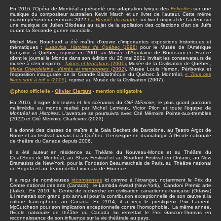
En 2016, l’Opéra de Montréal a présenté une adaptation lyrique des
Feluettes
sur une
musique du compositeur australien Kevin March et un livret de l’auteur. Cette même
maison présentera en mars 2022
La Beauté du monde
, un livret original de l’auteur sur
une musique de Julien Bilodeau au sujet de la spoliation des collections d’art de Juifs
durant la Seconde guerre mondiale.
Michel Marc Bouchard a été maître d'œuvre d'importantes expositions historiques et
thématiques :
Ludovica, Histoires de Québec
(1998)
pour le Musée de l'Amérique
française à Québec, reprise en 2001 au Musée d'Aquitaine de Bordeaux en France
(dont le journal le Monde dans son édition du 28 mai 2001 invitait les conservateurs de
musée à s’en inspirer).
Talons et tentations
(2001)
, Musée de la Civilisation de Québec,
Maria Chapdelaine, Vérités et mensonges
(2002)
, Musée Louis Hémon, Péribonka et
l'exposition inaugurale de la Grande Bibliothèque du Québec à Montréal,
« Tous ces
livres sont à toi! »
(2005)
, reprise au Musée de la Civilisation (2007).
@photo officielle -
Olivier Clertant
- mention obligatoire
En 2016, il signe les textes et les scénarios du
Cité Mémoire,
le plus grand parcours
multimédia au monde réalisé par Michel Lemieux, Victor Pilon et toute l'équipe de
Montréal en Histoires
. L'aventure se poursuivra avec Cité Mémoire Pointe-aux-trembles
(2022) et Cité Mémoire Charlevoix (2023)
Il a donné des classes de maître à la Sala Beckett de Barcelone, au Teatro Argot de
Rome et au festival
Jamais Lu
à Québec. Il enseigne en dramaturgie à l’École nationale
de théâtre du Canada depuis 2006.
Il a été auteur en résidence au Théâtre du Nouveau-Monde et au Théâtre du
Quat’Sous de Montréal, au Shaw Festival et au Stratford Festival en Ontario, au New
Dramatists de New-York, pour la Fondation Beaumarchais de Paris, au Théâtre national
de Bogota et au Teatro della Limonaia de Florence.
Il a reçu de nombreuses
récompenses
ici comme à l’étranger, notamment le Prix du
Centre national des arts (Canada), le Lambda Award (New-York), Candoni Premio arte
(Italie). En 2010, le Centre de recherche en civilisation canadienne-française (Ottawa)
lui remettait son grand prix annuel pour la contribution exceptionnelle de son œuvre à la
culture francophone au Canada. En 2014, il a reçu le prestigieux Prix Laurent-
McCutcheon pour son implication exceptionnelle contre l’homophobie. La même année,
l’École nationale de théâtre du Canada lui remettait le Prix Gascon-Thomas en
reconnaissance de son influence sur la vie théâtrale au pays.