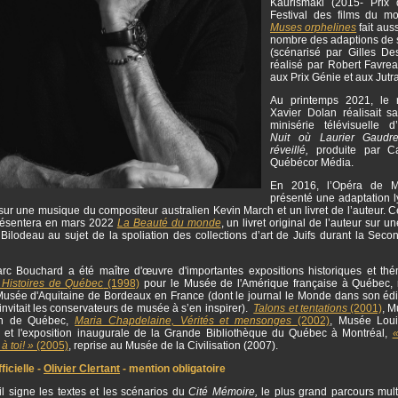
Kaurismäki (2015- Prix 
Festival des films du m
Muses orphelines
fait auss
nombre des adaptions de
(scénarisé par Gilles Des
réalisé par Robert Favr
aux Prix Génie et aux Jutr
Au printemps 2021, le r
Xavier Dolan réalisait s
minisérie télévisuelle 
Nuit où Laurier Gaudrea
réveillé,
produite par C
Québécor Média.
En 2016, l’Opéra de M
présenté une adaptation l
ur une musique du compositeur australien Kevin March et un livret de l’auteur. 
résentera en mars 2022
La Beauté du monde
, un livret original de l’auteur sur 
Bilodeau au sujet de la spoliation des collections d’art de Juifs durant la Seco
.
rc Bouchard a été maître d'œuvre d'importantes expositions historiques et thé
 Histoires de Québec
(1998)
pour le Musée de l'Amérique française à Québec, 
usée d'Aquitaine de Bordeaux en France (dont le journal le Monde dans son édi
nvitait les conservateurs de musée à s’en inspirer).
Talons et tentations
(2001)
, M
ion de Québec,
Maria Chapdelaine, Vérités et mensonges
(2002)
, Musée Lou
 et l'exposition inaugurale de la Grande Bibliothèque du Québec à Montréal,
«
 à toi! »
(2005)
, reprise au Musée de la Civilisation (2007).
icielle -
Olivier Clertant
- mention obligatoire
l signe les textes et les scénarios du
Cité Mémoire,
le plus grand parcours mul