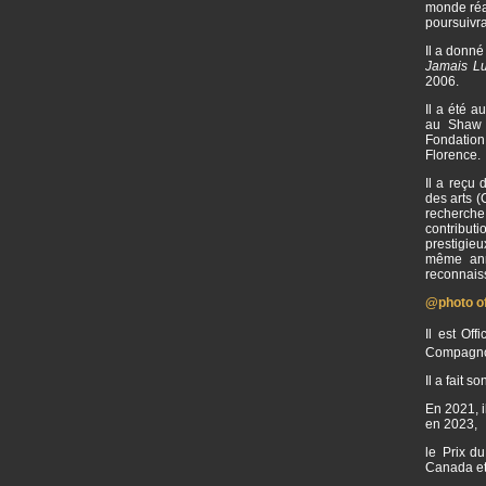
monde réal
poursuivr
Il a donné
Jamais L
2006.
Il a été 
au Shaw F
Fondation
Florence.
Il a reçu
des arts 
recherche
contribut
prestigie
même ann
reconnaiss
@photo off
Il est Of
Compagnon
Il a fait 
En 2021, i
en 2023,
le Prix du
Canada et 