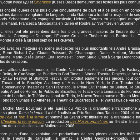
t Logan woke up)
et
Embrasse
(Kisses Deep) demeurent ses textes les plus connus
s ont été jouées dans plus d’une cinquantaine de pays et à ce jour, on en comp
tions dans une vingtaine de langues. Linda Gaboriau a traduit la majorité de ses
 Boris Schoemann en espagnol mexicain, Helena Tornero en espagnol europé
n allemand, Francesca Moccagatta en italien et Rostyslav Nyemtsev en ukrainien.
, elles ont été présentées dans les plus grandes maisons de théâtre dont 
’hui, la Compagnie Duceppe, l’Espace Go et le Théâtre de la Bordée. Le T
onde a créé à lui seul sept de ses œuvres.
boré avec les metteurs en scène québécois les plus importants tels André Brassar
, René-Richard Cyr, Claude Poissant, Gil Champagne, Daniel Meilleur, Miche
aulne. Marie-Josée Batien, Eda Holmes et Florent Siaud. C'est à Serge Denoncourt
plus de créations.
et ailleurs dans le monde, le Centre National des Arts, le Centaur , le Factory,
le Belfry, le CanStage, le Buddies in Bad Times, l’Alberta Theatre Projects, le Arts 
ux Shaw Festival et Stratford Festival ont produit également ses pièces. Tout c
y Theatre et le Brooklyn Academy of Music de New York, le Cor Theater de
 Conservatory Theater de San Francisco, le Prime Cut Theatre de Belfast, le Stuf
Teatro Argot de Rome, le Public de Bruxelles, le Teatro della Limonaia de Florenc
tre de Londres, le Théâtre national de Turin, le Nuevo Teatro nuovo et Teatro Me
a Fondation Onassis d’Athènes, le Theatri de Bucarest et le TR Warszawa de Varso
, Michel Marc Bouchard a été lauréat du Prix de la dramaturgie francophone 
r sa pièce
Tom à la ferme
. Il a été finaliste au Prix Soni Labou Tansi en 2004 et e
de l’oie
et
Tom à la ferme
et nommé au Grand Prix littéraire de la dramaturgie f
r
Christine, la reine garçon
.
La production
Les Muses orphelines
au Théâtre Tristan
tenu deux distinctions aux Molières en 2008.
re plus d’une soixantaine de productions de ses pièces dans les théâtres
ons le Théâtre du Ranelagh, le Tarmac, le Centre Georges-Pompidou, le Ti