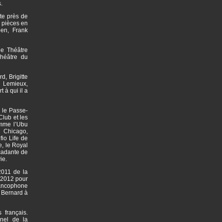
.
te près de
 pièces en
en, Frank
le Théâtre
héâtre du
d, Brigitte
l Lemieux,
 à qui il a
 le Passe-
Club et les
omme l’Ubu
 Chicago,
io Life de
e, le Royal
rcadante de
vie.
2011 de la
n 2012 pour
rancophone
 Bernard à
 français.
nel de la