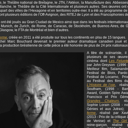
, le Théâtre national de Bretagne, le JTN, l’Aktéon, la Manufacture des Abbesses,
lanche, le Théâtre de la Cité Internationale et plusieurs autres. Ses œuvres ont
upart des villes de l’Hexagone et en territoires outre-mer. Il a été au programme 
dont plusieurs éditions de l’Off-Avignon, des RITEJ de Lyon et des Francophonies 
 ont été joués au Gran Ciudad de Mexico ainsi que dans les festivals internation
Munich, de Zurich, de Rome, de Caracas, de Stockholm, de Buenos Aires, de 
Glasgow, le FTA de Montréal et bien d’autres.
ferme
,
créée en 2011 a été produite sur tous les continents en plsu de 15 langues.
chel Marc Bouchard devenait le premier auteur dramatique canadien joué et
a production brésilienne de cette pièce a été honorée de plus de 24 prix nationaux
A titre de scénariste, i
plusieurs de ses œuvre
cinéma dont
Les Feluett
par John Greyson (1996 
Meilleur film, Salamand
Festival de Blois, Pard
Festival de Locarno, Prix
au Festival des films d
L’Histoire de l’oie
, réali
Southam, (1998 - Ban
Award, Golden Spire Awa
Francisco et Prix Gé
Grandes Chaleurs
, ré
Sophie Lorain (2008 - 
Génies et aux Jutras)
ferme
, réalisé par Xav
(2013 - Prix de la critique 
de Venise) et
The Girl
reine-garçon, réalisé