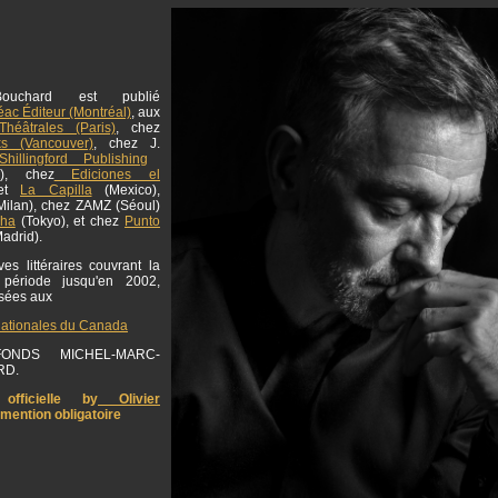
ouchard est publié
ac Éditeur (Montréal)
, aux
Théâtrales (Paris)
, chez
ks (Vancouver)
, chez J.
hillingford Publishing
g), chez
Ediciones el
et
La Capilla
(Mexico),
ilan), chez ZAMZ (Séoul)
sha
(Tokyo), et chez
Punto
adrid).
es littéraires couvrant la
 période jusqu'en 2002,
osées aux
nationales du Canada
NDS MICHEL-MARC-
RD.
officielle by
Olivier
 mention obligatoire