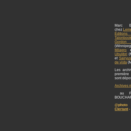
Marc B
chez
Lemé
Éditions 
Talonboo
Gordon S
(Winnipe
Milagro
Ubulibri
(M
et
Sairyu
de vista
(M
Les archiv
première
sont dép
Archives 
au FO
BOUCHA
@photo 
Clertant
-