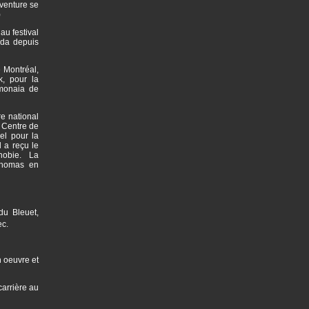
aventure se
)
au festival
ada depuis
 Montréal,
k, pour la
imonaia de
e national
 Centre de
el pour la
 a reçu le
phobie. La
Thomas en
du Bleuet,
ec.
n oeuvre et
arrière au