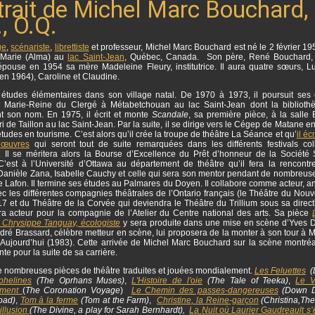
trait de Michel Marc Bouchard,
, O.Q.
ge
,
scénariste
,
librettiste
et professeur, Michel Marc Bouchard est né le 2 février 19
Marie (Alma) au
lac Saint-Jean
, Québec, Canada. Son père, René Bouchard, 
épouse en 1954 sa mère Madeleine Fleury, institutrice. Il aura quatre sœurs, L
en 1964), Caroline et Claudine.
es études élémentaires dans son village natal.
De 1970 à 1973, il poursuit ses
 Marie-Reine du Clergé à Métabetchouan au lac Saint-Jean dont la biblioth
t son nom. En 1975, il écrit et monte
Scandale
, sa première pièce, à la salle 
i de Taillon au lac Saint-Jean. Par la suite, il se dirige vers le Cégep de Matane 
tudes en tourisme. C’est alors qu’il crée la troupe de théâtre La Séance et qu’
il éc
 œuvres
qui seront tout de suite remarquées dans les différents festivals col
. Il se méritera alors la Bourse d’Excellence du Prêt d’honneur de la Société 
 C’est à l’Université d’Ottawa au département de théâtre qu’il fera la rencontr
 Danièle Zana, Isabelle Cauchy et celle qui sera son mentor pendant de nombreus
Lafon. Il termine ses études au Palmares du Doyen. Il collabore comme acteur, an
c les différentes compagnies théâtrales de l’Ontario français (le Théâtre du Nouv
 17 et du Théâtre de la Corvée qui deviendra le Théâtre du Trillium sous sa direc
sera acteur pour la compagnie de l’Atelier du Centre national des arts. Sa pièce
 Chrysippe Tanguay, écologiste
y sera produite dans une mise en scène d’Yves
dré Brassard, célèbre metteur en scène, lui proposera de la monter à son tour à 
’Aujourd’hui (1983). Cette arrivée de Michel Marc Bouchard sur la scène montréa
te pour la suite de sa carrière.
 de nombreuses pièces de théâtre traduites et jouées mondialement.
Les Feluettes
(L
phelines
(The Oprhans Muses)
,
L'Histoire de l'oie
(The Tale of Teeka)
,
Le 
ment
(
The Coronation Voyage
)
Le Chemin des passes-dangereuses
(Down D
oad)
,
Tom à la ferme
(Tom at the Farm)
,
Christine
, la Reine-garçon
(Christina,The
illusion
(The Divine, a play for Sarah Bernhardt),
La Nuit où Laurier Gaudreault s’e