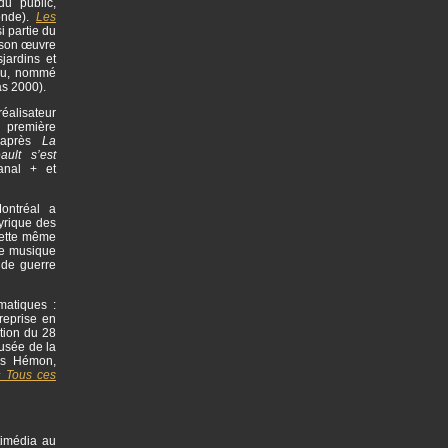
du public,
onde).
Les
i partie du
 son œuvre
jardins et
eau, nommé
as 2000).
éalisateur
a première
d’après
La
ult s’est
anal + et
ontréal a
yrique des
Cette même
une musique
nde guerre
matiques :
reprise en
tion du 28
usée de la
is Hémon,
 Tous ces
timédia au