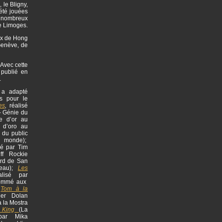
 le Bligny,
 été jouées
de nombreux
de Limoges.
aux de Hong
Genève, de
 Avec cette
 publié en
.
l a adapté
s pour le
es
,
réalisé
- Génie du
re d’or au
o d’oro au
 du public
u monde);
sé par Tim
ff Rockie
rd de San
meau);
Les
alisé par
nommé aux
;
Tom à la
ier Dolan
à la Mostra
 King
(La
 par Mika