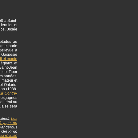
58 à Saint-
fermier et
uce, Josée
 études au
èque porte
Bellevue à
en Gaspésie
rit et monte
légiaux et
Saint-Jean
e de Tibor
es années,
imateur et
el-Ontario,
tion (1988-
La Contre-
 Desgagnés
Montréal au
laise sera
ilies)
,
Les
Voyage du
angerous
 Girl King)
st réveillé