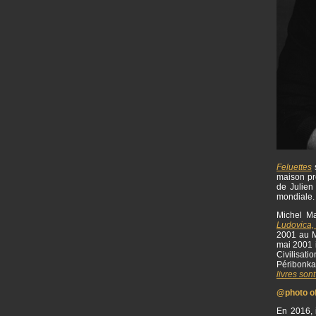
Feluettes
s
maison p
de Julien 
mondiale
Michel Ma
Ludovica,
2001 au M
mai 2001 i
Civilisat
Péribonka
livres sont
@photo off
En 2016, i