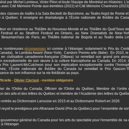
isé par Michel Lemieux, Victor Pilon et toute l'équipe de
Montréal en Histoires
. L'
a avec Cité Mémoire Pointe-aux-trembles (2022) et Cité Mémoire Charlevoix (2023
 des classes de maître à la Sala Beckett de Barcelone, au Teatro Argot de Rome et 
u
à Québec. Il enseigne en dramaturgie à l’École nationale de théâtre du Can
auteur en résidence au Théâtre du Nouveau-Monde et au Théâtre du Quat’Sous de
estival et au Stratford Festival en Ontario, au New Dramatists de New-Yor
 Beaumarchais de Paris, au Théâtre national de Bogota et au Teatro della L
 de nombreuses
récompenses
ici comme à l’étranger, notamment le Prix du Centr
(Canada), le Lambda Award (New-York), Candoni Premio arte (Italie). En 2010, le
 en civilisation canadienne-française (Ottawa) lui remettait son grand prix annu
ion exceptionnelle de son œuvre à la culture francophone au Canada. En 2014, il
ux Prix Laurent-McCutcheon pour son implication exceptionnelle contre l’homo
ée, l’École nationale de théâtre du Canada lui remettait le Prix Gascon-
ance de son influence sur la vie théâtrale au pays.
icielle -
Olivier Clertant
- mention obligatoire
ficier de l'Ordre du Canada, Officierr de l'Ordre du Québec, Membre de l’ordre 
 des arts et des lettres du Québec et membre de l’Académie des lettres du Québ
son entrée au Dictionnaire Larousse en 2015 et au Dictionnaire Robert en 2026.
l reçoit le prestigieux prix Athanase-David (Prix du Québec) pour l’ensemble de so
 gouverneur général du Canada pour les arts du spectable pour l'ensemble de sa c
à l'étranger.