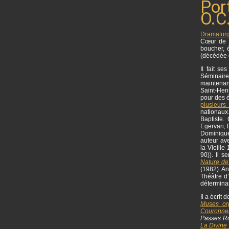
Por
O.C.
Dramatur
Cœur de 
boucher, 
(décédée 
Il fait s
Séminaire
maintenan
Saint-Henr
pour des é
plusieurs
nationaux
Baptiste.
Egervari,
Dominique 
auteur ave
la Vieille
90)). Il 
Nature de
(1982). An
Théâtre d
déterminan
Il a écrit
Muses or
Couronne
Passes R
La Divine 