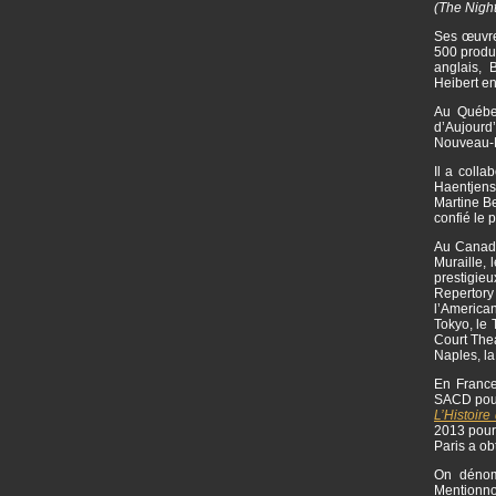
(The Nigh
Ses œuvre
500 produc
anglais,
Heibert e
Au Québec
d’Aujourd
Nouveau-M
Il a colla
Haentjens
Martine Be
confié le 
Au Canada 
Muraille, 
prestigie
Repertor
l’American
Tokyo, le 
Court Thea
Naples, l
En France
SACD pou
L’Histoire 
2013 pou
Paris a ob
On dénomb
Mentionn