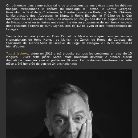
On dénombre plus d’une soixantaine de productions de ses pièces dans les théâtres
français. Mentionnons le Théâtre du Ranelagh, le Tarmac, le Centre Georges-
Pompidou, le Tinel de la Chartreuse, le Théâtre national de Bretagne, le JTN, l’Aktéon,
la Manufacture des Abbesses, le Bligny, la Reine Blanche, le Théâtre de la Cité
Internationale et plusieurs autres. Ses œuvres ont été jouées dans la plupart des villes
de l’Hexagone et en territoires outre-mer. Il a été au programme de nombreux festivals
dont plusieurs éditions de l’Off-Avignon, des RITEJ de Lyon et des Francophonies de
Limoges.
Ses textes ont été joués au Gran Ciudad de Mexico ainsi que dans les festivals
internationaux de Hong Kong, de Munich, de Zurich, de Rome, de Caracas, de
Stockholm, de Buenos Aires, de Genève, de Liège, de Glasgow, le FTA de Montréal et
bien d’autres.
Tom à la ferme
,
créée en 2011 a été produite sur tous les continents en plsu de 15
langues. Avec cette pièce, Michel Marc Bouchard devenait le premier auteur
dramatique canadien joué et publié en Ukraine. La production brésilienne de cette
pièce a été honorée de plus de 24 prix nationaux.