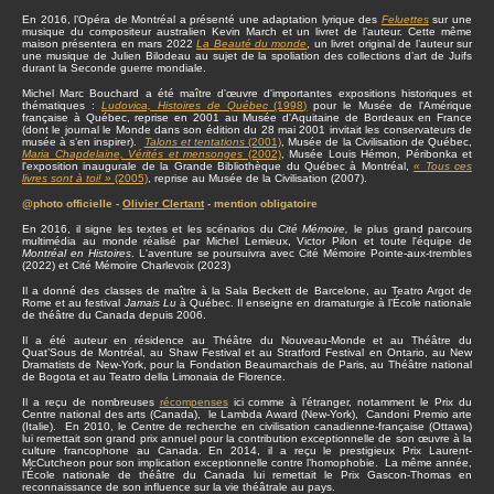
En 2016, l’Opéra de Montréal a présenté une adaptation lyrique des
Feluettes
sur une
musique du compositeur australien Kevin March et un livret de l’auteur. Cette même
maison présentera en mars 2022
La Beauté du monde
, un livret original de l’auteur sur
une musique de Julien Bilodeau au sujet de la spoliation des collections d’art de Juifs
durant la Seconde guerre mondiale.
Michel Marc Bouchard a été maître d'œuvre d'importantes expositions historiques et
thématiques :
Ludovica, Histoires de Québec
(1998)
pour le Musée de l'Amérique
française à Québec, reprise en 2001 au Musée d'Aquitaine de Bordeaux en France
(dont le journal le Monde dans son édition du 28 mai 2001 invitait les conservateurs de
musée à s’en inspirer).
Talons et tentations
(2001)
, Musée de la Civilisation de Québec,
Maria Chapdelaine, Vérités et mensonges
(2002)
, Musée Louis Hémon, Péribonka et
l'exposition inaugurale de la Grande Bibliothèque du Québec à Montréal,
« Tous ces
livres sont à toi! »
(2005)
, reprise au Musée de la Civilisation (2007).
@photo officielle -
Olivier Clertant
- mention obligatoire
En 2016, il signe les textes et les scénarios du
Cité Mémoire,
le plus grand parcours
multimédia au monde réalisé par Michel Lemieux, Victor Pilon et toute l'équipe de
Montréal en Histoires
. L'aventure se poursuivra avec Cité Mémoire Pointe-aux-trembles
(2022) et Cité Mémoire Charlevoix (2023)
Il a donné des classes de maître à la Sala Beckett de Barcelone, au Teatro Argot de
Rome et au festival
Jamais Lu
à Québec. Il enseigne en dramaturgie à l’École nationale
de théâtre du Canada depuis 2006.
Il a été auteur en résidence au Théâtre du Nouveau-Monde et au Théâtre du
Quat’Sous de Montréal, au Shaw Festival et au Stratford Festival en Ontario, au New
Dramatists de New-York, pour la Fondation Beaumarchais de Paris, au Théâtre national
de Bogota et au Teatro della Limonaia de Florence.
Il a reçu de nombreuses
récompenses
ici comme à l’étranger, notamment le Prix du
Centre national des arts (Canada), le Lambda Award (New-York), Candoni Premio arte
(Italie). En 2010, le Centre de recherche en civilisation canadienne-française (Ottawa)
lui remettait son grand prix annuel pour la contribution exceptionnelle de son œuvre à la
culture francophone au Canada. En 2014, il a reçu le prestigieux Prix Laurent-
McCutcheon pour son implication exceptionnelle contre l’homophobie. La même année,
l’École nationale de théâtre du Canada lui remettait le Prix Gascon-Thomas en
reconnaissance de son influence sur la vie théâtrale au pays.