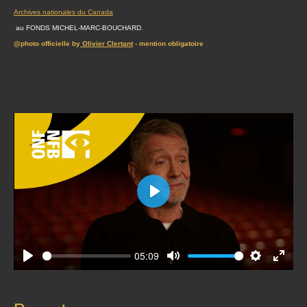
Archives nationales du Canada
au FONDS MICHEL-MARC-BOUCHARD.
@photo officielle by
Olivier Clertant
- mention obligatoire
Play
05:09
Play
Mute
Settings
Enter
fullscr