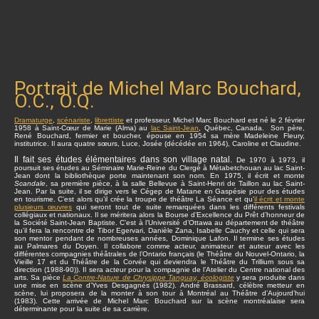
Portrait de Michel Marc Bouchard,
O.C., O.Q.
Dramaturge
,
scénariste
,
librettiste
et professeur, Michel Marc Bouchard est né le 2 février
1958 à Saint-Cœur de Marie (Alma) au
lac Saint-Jean
, Québec, Canada. Son père,
René Bouchard, fermier et boucher, épouse en 1954 sa mère Madeleine Fleury,
institutrice. Il aura quatre sœurs, Luce, Josée (décédée en 1964), Caroline et Claudine.
Il fait ses études élémentaires dans son village natal.
De 1970 à 1973, il
poursuit ses études au Séminaire Marie-Reine du Clergé à Métabetchouan au lac Saint-
Jean dont la bibliothèque porte maintenant son nom. En 1975, il écrit et monte
Scandale
, sa première pièce, à la salle Bellevue à Saint-Henri de Taillon au lac Saint-
Jean. Par la suite, il se dirige vers le Cégep de Matane en Gaspésie pour des études
en tourisme. C’est alors qu’il crée la troupe de théâtre La Séance et qu’
il écrit et monte
plusieurs œuvres
qui seront tout de suite remarquées dans les différents festivals
collégiaux et nationaux. Il se méritera alors la Bourse d’Excellence du Prêt d’honneur de
la Société Saint-Jean Baptiste. C’est à l’Université d’Ottawa au département de théâtre
qu’il fera la rencontre de Tibor Egervari, Danièle Zana, Isabelle Cauchy et celle qui sera
son mentor pendant de nombreuses années, Dominique Lafon. Il termine ses études
au Palmares du Doyen. Il collabore comme acteur, animateur et auteur avec les
différentes compagnies théâtrales de l’Ontario français (le Théâtre du Nouvel-Ontario, la
Vieille 17 et du Théâtre de la Corvée qui deviendra le Théâtre du Trillium sous sa
direction (1988-90)). Il sera acteur pour la compagnie de l’Atelier du Centre national des
arts. Sa pièce
La Contre-Nature de Chrysippe Tanguay, écologiste
y sera produite dans
une mise en scène d’Yves Desgagnés (1982). André Brassard, célèbre metteur en
scène, lui proposera de la monter à son tour à Montréal au Théâtre d’Aujourd’hui
(1983). Cette arrivée de Michel Marc Bouchard sur la scène montréalaise sera
déterminante pour la suite de sa carrière.