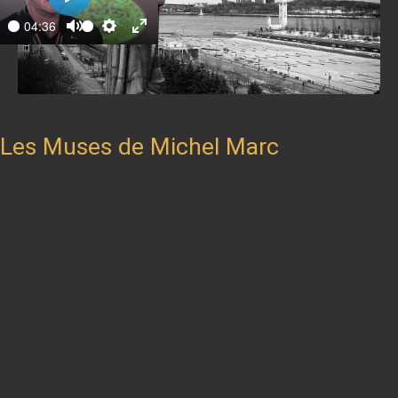
Play
04:36
ay
Mute
Settings
Enter
fullscreen
Les Muses de Michel Marc