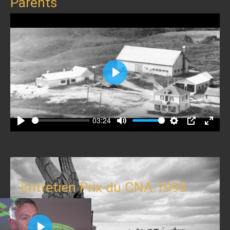
Parents
Play
03:24
Play
Mute
Settings
PIP
Enter
fullscr
Entretien Prix du CNA 1993