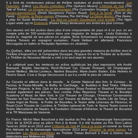
Il a écrit de nombreuses pièces de théâtre traduites et jouées mondialement.
Les
Feluettes
(Lilies)
,
Les Muses orphelines
(The Oprhans Muses)
,
L'Histoire de l'oie
(The
Tale of Teeka)
,
Le Voyage du Couronnement
(
The Coronation Voyage
)
Le Chemin des
passes-dangereuses
(Down Dangerous Passes Road)
,
Tom à la ferme
(Tom at the
Farm)
,
Christine
, la Reine-garçon
(Christina,The Girl King)
La Divine illusion
(The Divine,
a play for Sarah Bernhardt),
La Nuit où Laurier Gaudreault s’est réveillé
(The Night
Logan woke up)
et
Embrasse
(Kisses Deep) demeurent ses textes les plus connus.
Ses œuvres ont été jouées dans plus d’une cinquantaine de pays et à ce jour, on en
compte près de 500 productions dans une vingtaine de langues. Linda Gaboriau a
traduit la majorité de ses pièces en anglais, Boris Schoemann en espagnol mexicain,
Helena Tornero en espagnol européen, Frank Heibert en allemand, Francesca
Moccagatta en italien et Rostyslav Nyemtsev en ukrainien.
Au Québec, elles ont été présentées dans les plus grandes maisons de théâtre dont le
Théâtre d’Aujourd’hui, la Compagnie Duceppe, l’Espace Go et le Théâtre de la Bordée.
Le Théâtre du Nouveau-Monde a créé à lui seul sept de ses œuvres.
Il a collaboré avec les metteurs en scène québécois les plus importants tels André
Brassard, Brigitte Haentjens, René-Richard Cyr, Claude Poissant, Gil Champagne,
Daniel Meilleur, Michel Lemieux, Martine Beaulne. Marie-Josée Batien, Eda Holmes et
Florent Siaud. C'est à Serge Denoncourt à qui il a confié le plus de créations.
Au Canada et ailleurs dans le monde, le Centre National des Arts, le Centaur , le
Factory, le Passe-Muraille, le Belfry, le CanStage, le Buddies in Bad Times, l’Alberta
Theatre Projects, le Arts Club et les prestigieux Shaw Festival et Stratford Festival ont
produit également ses pièces. Tout comme l’Ubu Repertory Theatre et le Brooklyn
Academy of Music de New York, le Cor Theater de Chicago, l’American Conservatory
Theater de San Francisco, le Prime Cut Theatre de Belfast, le Stufio Life de Tokyo, le
Teatro Argot de Rome, le Public de Bruxelles, le Teatro della Limonaia de Florence, le
Royal Court Theatre de Londres, le Théâtre national de Turin, le Nuevo Teatro nuovo et
Teatro Mercadante de Naples, la Fondation Onassis d’Athènes, le Theatri de Bucarest
et le TR Warszawa de Varsovie.
En France, Michel Marc Bouchard a été lauréat du Prix de la dramaturgie francophone
2011 de la SACD pour sa pièce
Tom à la ferme
. Il a été finaliste au Prix Soni Labou
Tansi en 2004 et en 2012 pour
L’Histoire de l’oie
et
Tom à la ferme
et nommé au Grand
Prix littéraire de la dramaturgie francophone 2013 pour
Christine, la reine garçon
.
La
production
Les Muses orphelines
au Théâtre Tristan Bernard à Paris a obtenu deux
distinctions aux Molières en 2008.