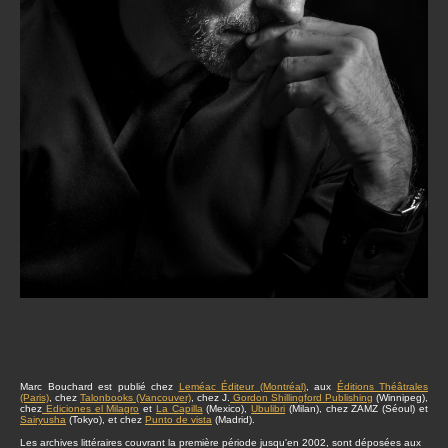
Marc Bouchard est publié chez
Leméac Éditeur (Montréal)
, aux
Éditions Théâtrales
(Paris)
, chez
Talonbooks (Vancouver)
, chez J.
Gordon Shillingford Publishing
(Winnipeg),
chez
Ediciones el Milagro
et
La Capilla
(Mexico),
Ubulibri
(Milan), chez ZAMZ (Séoul) et
Sairyusha
(Tokyo), et chez
Punto de vista
(Madrid).
Les archives littéraires couvrant la première période jusqu'en 2002, sont déposées aux