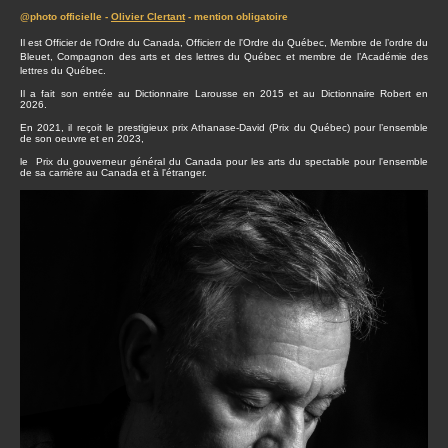
@photo officielle -
Olivier Clertant
- mention obligatoire
Il est Officier de l'Ordre du Canada, Officierr de l'Ordre du Québec, Membre de l’ordre du
Bleuet, Compagnon des arts et des lettres du Québec et membre de l’Académie des
lettres du Québec.
Il a fait son entrée au Dictionnaire Larousse en 2015 et au Dictionnaire Robert en
2026.
En 2021, il reçoit le prestigieux prix Athanase-David (Prix du Québec) pour l’ensemble
de son oeuvre et en 2023,
le Prix du gouverneur général du Canada pour les arts du spectable pour l'ensemble
de sa carrière au Canada et à l'étranger.