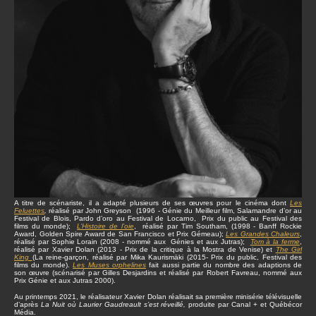
A titre de scénariste, il a adapté plusieurs de ses œuvres pour le cinéma dont
Les
Feluettes
,
réalisé par John Greyson (1996 - Génie du Meilleur film, Salamandre d’or au
Festival de Blois, Pardo d’oro au Festival de Locarno, Prix du public au Festival des
films du monde);
L’Histoire de l’oie
, réalisé par Tim Southam, (1998 - Banff Rockie
Award, Golden Spire Award de San Francisco et Prix Gémeau);
Les Grandes Chaleurs
,
réalisé par Sophie Lorain (2008 - nommé aux Génies et aux Jutras);
Tom à la ferme
,
réalisé par Xavier Dolan (2013 - Prix de la critique à la Mostra de Venise) et
The Girl
King
(La reine-garçon, réalisé par Mika Kaurismäki (2015- Prix du public, Festival des
films du monde).
Les Muses orphelines
fait aussi partie du nombre des adaptions de
son œuvre (scénarisé par Gilles Desjardins et réalisé par Robert Favreau, nommé aux
Prix Génie et aux Jutras 2000).
Au printemps 2021, le réalisateur Xavier Dolan réalisait sa première minisérie télévisuelle
d’après
La Nuit où Laurier Gaudreault s’est réveillé,
produite par Canal + et Québécor
Média.