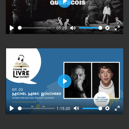
Play
05:28
Play
Mute
Settings
Enter
fullscr
Play
1:15:20
Play
Mute
Settings
Enter
fullscr