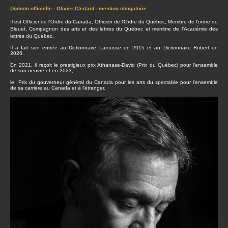
@photo officielle -
Olivier Clertant
- mention obligatoire
Il est Officier de l'Ordre du Canada, Officierr de l'Ordre du Québec, Membre de l’ordre du
Bleuet, Compagnon des arts et des lettres du Québec et membre de l’Académie des
lettres du Québec.
Il a fait son entrée au Dictionnaire Larousse en 2015 et au Dictionnaire Robert en
2026.
En 2021, il reçoit le prestigieux prix Athanase-David (Prix du Québec) pour l’ensemble
de son oeuvre et en 2023,
le Prix du gouverneur général du Canada pour les arts du spectable pour l'ensemble
de sa carrière au Canada et à l'étranger.