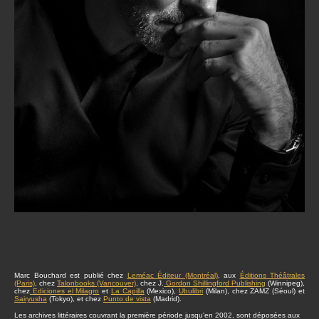
Marc Bouchard est publié chez
Leméac Éditeur (Montréal)
, aux
Éditions Théâtrales
(Paris)
, chez
Talonbooks (Vancouver)
, chez J.
Gordon Shillingford Publishing
(Winnipeg),
chez
Ediciones el Milagro
et
La Capilla
(Mexico),
Ubulibri
(Milan), chez ZAMZ (Séoul) et
Sairyusha
(Tokyo), et chez
Punto de vista
(Madrid).
Les archives littéraires couvrant la première période jusqu'en 2002, sont déposées aux