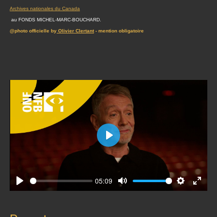
Archives nationales du Canada
au FONDS MICHEL-MARC-BOUCHARD.
@photo officielle by
Olivier Clertant
- mention obligatoire
Play
05:09
Play
Mute
Settings
Enter
fullscr