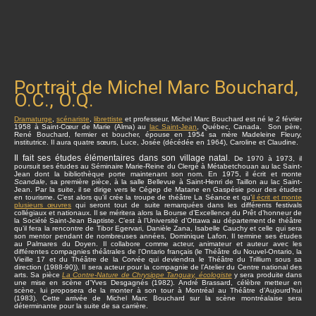
Portrait de Michel Marc Bouchard,
O.C., O.Q.
Dramaturge
,
scénariste
,
librettiste
et professeur, Michel Marc Bouchard est né le 2 février
1958 à Saint-Cœur de Marie (Alma) au
lac Saint-Jean
, Québec, Canada. Son père,
René Bouchard, fermier et boucher, épouse en 1954 sa mère Madeleine Fleury,
institutrice. Il aura quatre sœurs, Luce, Josée (décédée en 1964), Caroline et Claudine.
Il fait ses études élémentaires dans son village natal.
De 1970 à 1973, il
poursuit ses études au Séminaire Marie-Reine du Clergé à Métabetchouan au lac Saint-
Jean dont la bibliothèque porte maintenant son nom. En 1975, il écrit et monte
Scandale
, sa première pièce, à la salle Bellevue à Saint-Henri de Taillon au lac Saint-
Jean. Par la suite, il se dirige vers le Cégep de Matane en Gaspésie pour des études
en tourisme. C’est alors qu’il crée la troupe de théâtre La Séance et qu’
il écrit et monte
plusieurs œuvres
qui seront tout de suite remarquées dans les différents festivals
collégiaux et nationaux. Il se méritera alors la Bourse d’Excellence du Prêt d’honneur de
la Société Saint-Jean Baptiste. C’est à l’Université d’Ottawa au département de théâtre
qu’il fera la rencontre de Tibor Egervari, Danièle Zana, Isabelle Cauchy et celle qui sera
son mentor pendant de nombreuses années, Dominique Lafon. Il termine ses études
au Palmares du Doyen. Il collabore comme acteur, animateur et auteur avec les
différentes compagnies théâtrales de l’Ontario français (le Théâtre du Nouvel-Ontario, la
Vieille 17 et du Théâtre de la Corvée qui deviendra le Théâtre du Trillium sous sa
direction (1988-90)). Il sera acteur pour la compagnie de l’Atelier du Centre national des
arts. Sa pièce
La Contre-Nature de Chrysippe Tanguay, écologiste
y sera produite dans
une mise en scène d’Yves Desgagnés (1982). André Brassard, célèbre metteur en
scène, lui proposera de la monter à son tour à Montréal au Théâtre d’Aujourd’hui
(1983). Cette arrivée de Michel Marc Bouchard sur la scène montréalaise sera
déterminante pour la suite de sa carrière.