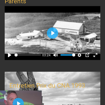
Parents
Play
03:24
Play
Mute
Settings
PIP
Enter
fullscr
Entretien Prix du CNA 1993