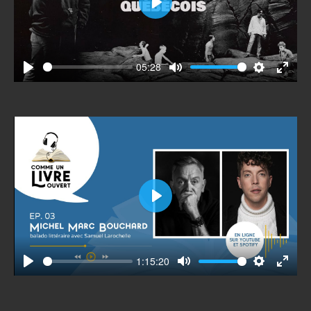
Play
05:28
Play
Mute
Settings
Enter
fullscr
Play
1:15:20
Play
Mute
Settings
Enter
fullscr