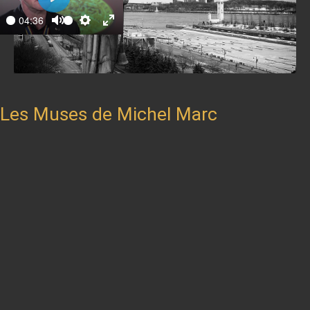
Play
04:36
ay
Mute
Settings
Enter
fullscreen
Les Muses de Michel Marc