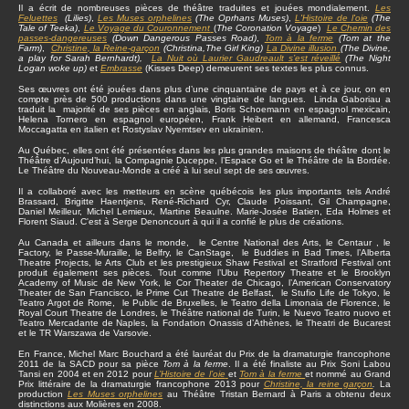
Il a écrit de nombreuses pièces de théâtre traduites et jouées mondialement.
Les
Feluettes
(Lilies)
,
Les Muses orphelines
(The Oprhans Muses)
,
L'Histoire de l'oie
(The
Tale of Teeka)
,
Le Voyage du Couronnement
(
The Coronation Voyage
)
Le Chemin des
passes-dangereuses
(Down Dangerous Passes Road)
,
Tom à la ferme
(Tom at the
Farm)
,
Christine
, la Reine-garçon
(Christina,The Girl King)
La Divine illusion
(The Divine,
a play for Sarah Bernhardt),
La Nuit où Laurier Gaudreault s’est réveillé
(The Night
Logan woke up)
et
Embrasse
(Kisses Deep) demeurent ses textes les plus connus.
Ses œuvres ont été jouées dans plus d’une cinquantaine de pays et à ce jour, on en
compte près de 500 productions dans une vingtaine de langues. Linda Gaboriau a
traduit la majorité de ses pièces en anglais, Boris Schoemann en espagnol mexicain,
Helena Tornero en espagnol européen, Frank Heibert en allemand, Francesca
Moccagatta en italien et Rostyslav Nyemtsev en ukrainien.
Au Québec, elles ont été présentées dans les plus grandes maisons de théâtre dont le
Théâtre d’Aujourd’hui, la Compagnie Duceppe, l’Espace Go et le Théâtre de la Bordée.
Le Théâtre du Nouveau-Monde a créé à lui seul sept de ses œuvres.
Il a collaboré avec les metteurs en scène québécois les plus importants tels André
Brassard, Brigitte Haentjens, René-Richard Cyr, Claude Poissant, Gil Champagne,
Daniel Meilleur, Michel Lemieux, Martine Beaulne. Marie-Josée Batien, Eda Holmes et
Florent Siaud. C'est à Serge Denoncourt à qui il a confié le plus de créations.
Au Canada et ailleurs dans le monde, le Centre National des Arts, le Centaur , le
Factory, le Passe-Muraille, le Belfry, le CanStage, le Buddies in Bad Times, l’Alberta
Theatre Projects, le Arts Club et les prestigieux Shaw Festival et Stratford Festival ont
produit également ses pièces. Tout comme l’Ubu Repertory Theatre et le Brooklyn
Academy of Music de New York, le Cor Theater de Chicago, l’American Conservatory
Theater de San Francisco, le Prime Cut Theatre de Belfast, le Stufio Life de Tokyo, le
Teatro Argot de Rome, le Public de Bruxelles, le Teatro della Limonaia de Florence, le
Royal Court Theatre de Londres, le Théâtre national de Turin, le Nuevo Teatro nuovo et
Teatro Mercadante de Naples, la Fondation Onassis d’Athènes, le Theatri de Bucarest
et le TR Warszawa de Varsovie.
En France, Michel Marc Bouchard a été lauréat du Prix de la dramaturgie francophone
2011 de la SACD pour sa pièce
Tom à la ferme
. Il a été finaliste au Prix Soni Labou
Tansi en 2004 et en 2012 pour
L’Histoire de l’oie
et
Tom à la ferme
et nommé au Grand
Prix littéraire de la dramaturgie francophone 2013 pour
Christine, la reine garçon
.
La
production
Les Muses orphelines
au Théâtre Tristan Bernard à Paris a obtenu deux
distinctions aux Molières en 2008.