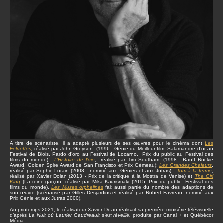
A titre de scénariste, il a adapté plusieurs de ses œuvres pour le cinéma dont
Les
Feluettes
,
réalisé par John Greyson (1996 - Génie du Meilleur film, Salamandre d’or au
Festival de Blois, Pardo d’oro au Festival de Locarno, Prix du public au Festival des
films du monde);
L’Histoire de l’oie
, réalisé par Tim Southam, (1998 - Banff Rockie
Award, Golden Spire Award de San Francisco et Prix Gémeau);
Les Grandes Chaleurs
,
réalisé par Sophie Lorain (2008 - nommé aux Génies et aux Jutras);
Tom à la ferme
,
réalisé par Xavier Dolan (2013 - Prix de la critique à la Mostra de Venise) et
The Girl
King
(La reine-garçon, réalisé par Mika Kaurismäki (2015- Prix du public, Festival des
films du monde).
Les Muses orphelines
fait aussi partie du nombre des adaptions de
son œuvre (scénarisé par Gilles Desjardins et réalisé par Robert Favreau, nommé aux
Prix Génie et aux Jutras 2000).
Au printemps 2021, le réalisateur Xavier Dolan réalisait sa première minisérie télévisuelle
d’après
La Nuit où Laurier Gaudreault s’est réveillé,
produite par Canal + et Québécor
Média.