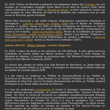
En 2016, l’Opéra de Montréal a présenté une adaptation lyrique des
Feluettes
sur une
musique du compositeur australien Kevin March et un livret de l’auteur. Cette même
maison présentera en mars 2022
La Beauté du monde
, un livret original de l’auteur sur
une musique de Julien Bilodeau au sujet de la spoliation des collections d’art de Juifs
durant la Seconde guerre mondiale.
Michel Marc Bouchard a été maître d'œuvre d'importantes expositions historiques et
thématiques :
Ludovica, Histoires de Québec
(1998)
pour le Musée de l'Amérique
française à Québec, reprise en 2001 au Musée d'Aquitaine de Bordeaux en France
(dont le journal le Monde dans son édition du 28 mai 2001 invitait les conservateurs de
musée à s’en inspirer).
Talons et tentations
(2001)
, Musée de la Civilisation de Québec,
Maria Chapdelaine, Vérités et mensonges
(2002)
, Musée Louis Hémon, Péribonka et
l'exposition inaugurale de la Grande Bibliothèque du Québec à Montréal,
« Tous ces
livres sont à toi! »
(2005)
, reprise au Musée de la Civilisation (2007).
@photo officielle -
Olivier Clertant
- mention obligatoire
En 2016, il signe les textes et les scénarios du
Cité Mémoire,
le plus grand parcours
multimédia au monde réalisé par Michel Lemieux, Victor Pilon et toute l'équipe de
Montréal en Histoires
. L'aventure se poursuivra avec Cité Mémoire Pointe-aux-trembles
(2022) et Cité Mémoire Charlevoix (2023)
Il a donné des classes de maître à la Sala Beckett de Barcelone, au Teatro Argot de
Rome et au festival
Jamais Lu
à Québec. Il enseigne en dramaturgie à l’École nationale
de théâtre du Canada depuis 2006.
Il a été auteur en résidence au Théâtre du Nouveau-Monde et au Théâtre du
Quat’Sous de Montréal, au Shaw Festival et au Stratford Festival en Ontario, au New
Dramatists de New-York, pour la Fondation Beaumarchais de Paris, au Théâtre national
de Bogota et au Teatro della Limonaia de Florence.
Il a reçu de nombreuses
récompenses
ici comme à l’étranger, notamment le Prix du
Centre national des arts (Canada), le Lambda Award (New-York), Candoni Premio arte
(Italie). En 2010, le Centre de recherche en civilisation canadienne-française (Ottawa)
lui remettait son grand prix annuel pour la contribution exceptionnelle de son œuvre à la
culture francophone au Canada. En 2014, il a reçu le prestigieux Prix Laurent-
McCutcheon pour son implication exceptionnelle contre l’homophobie. La même année,
l’École nationale de théâtre du Canada lui remettait le Prix Gascon-Thomas en
reconnaissance de son influence sur la vie théâtrale au pays.