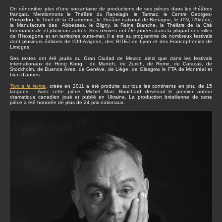
On dénombre plus d’une soixantaine de productions de ses pièces dans les théâtres
français. Mentionnons le Théâtre du Ranelagh, le Tarmac, le Centre Georges-
Pompidou, le Tinel de la Chartreuse, le Théâtre national de Bretagne, le JTN, l’Aktéon,
la Manufacture des Abbesses, le Bligny, la Reine Blanche, le Théâtre de la Cité
Internationale et plusieurs autres. Ses œuvres ont été jouées dans la plupart des villes
de l’Hexagone et en territoires outre-mer. Il a été au programme de nombreux festivals
dont plusieurs éditions de l’Off-Avignon, des RITEJ de Lyon et des Francophonies de
Limoges.
Ses textes ont été joués au Gran Ciudad de Mexico ainsi que dans les festivals
internationaux de Hong Kong, de Munich, de Zurich, de Rome, de Caracas, de
Stockholm, de Buenos Aires, de Genève, de Liège, de Glasgow, le FTA de Montréal et
bien d’autres.
Tom à la ferme
,
créée en 2011 a été produite sur tous les continents en plsu de 15
langues. Avec cette pièce, Michel Marc Bouchard devenait le premier auteur
dramatique canadien joué et publié en Ukraine. La production brésilienne de cette
pièce a été honorée de plus de 24 prix nationaux.