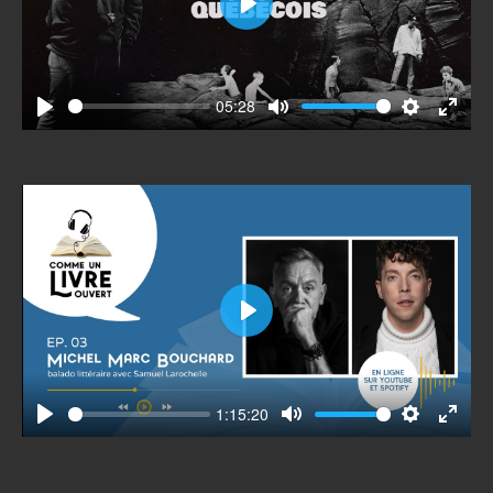
Play
05:28
Play
Mute
Settings
Enter
fullscr
Play
1:15:20
Play
Mute
Settings
Enter
fullscr