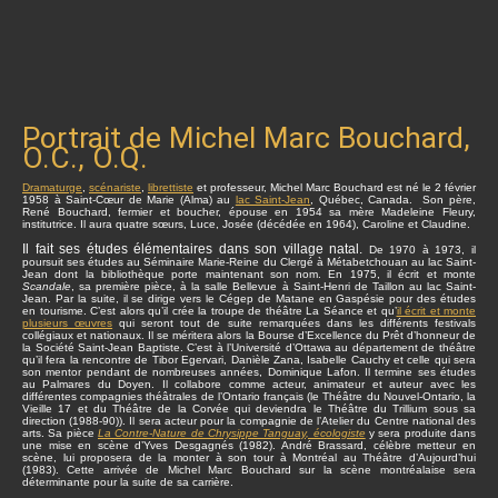
Portrait de Michel Marc Bouchard,
O.C., O.Q.
Dramaturge
,
scénariste
,
librettiste
et professeur, Michel Marc Bouchard est né le 2 février
1958 à Saint-Cœur de Marie (Alma) au
lac Saint-Jean
, Québec, Canada. Son père,
René Bouchard, fermier et boucher, épouse en 1954 sa mère Madeleine Fleury,
institutrice. Il aura quatre sœurs, Luce, Josée (décédée en 1964), Caroline et Claudine.
Il fait ses études élémentaires dans son village natal.
De 1970 à 1973, il
poursuit ses études au Séminaire Marie-Reine du Clergé à Métabetchouan au lac Saint-
Jean dont la bibliothèque porte maintenant son nom. En 1975, il écrit et monte
Scandale
, sa première pièce, à la salle Bellevue à Saint-Henri de Taillon au lac Saint-
Jean. Par la suite, il se dirige vers le Cégep de Matane en Gaspésie pour des études
en tourisme. C’est alors qu’il crée la troupe de théâtre La Séance et qu’
il écrit et monte
plusieurs œuvres
qui seront tout de suite remarquées dans les différents festivals
collégiaux et nationaux. Il se méritera alors la Bourse d’Excellence du Prêt d’honneur de
la Société Saint-Jean Baptiste. C’est à l’Université d’Ottawa au département de théâtre
qu’il fera la rencontre de Tibor Egervari, Danièle Zana, Isabelle Cauchy et celle qui sera
son mentor pendant de nombreuses années, Dominique Lafon. Il termine ses études
au Palmares du Doyen. Il collabore comme acteur, animateur et auteur avec les
différentes compagnies théâtrales de l’Ontario français (le Théâtre du Nouvel-Ontario, la
Vieille 17 et du Théâtre de la Corvée qui deviendra le Théâtre du Trillium sous sa
direction (1988-90)). Il sera acteur pour la compagnie de l’Atelier du Centre national des
arts. Sa pièce
La Contre-Nature de Chrysippe Tanguay, écologiste
y sera produite dans
une mise en scène d’Yves Desgagnés (1982). André Brassard, célèbre metteur en
scène, lui proposera de la monter à son tour à Montréal au Théâtre d’Aujourd’hui
(1983). Cette arrivée de Michel Marc Bouchard sur la scène montréalaise sera
déterminante pour la suite de sa carrière.