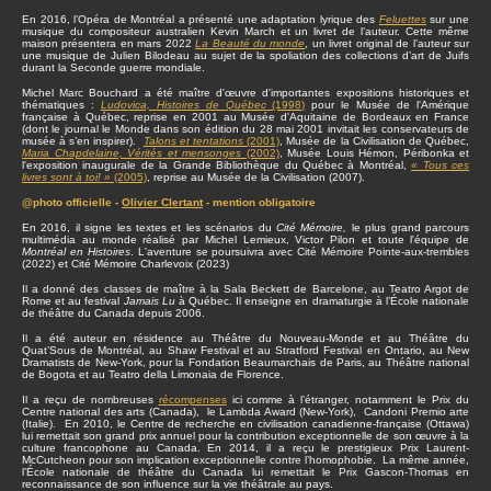
En 2016, l’Opéra de Montréal a présenté une adaptation lyrique des
Feluettes
sur une
musique du compositeur australien Kevin March et un livret de l’auteur. Cette même
maison présentera en mars 2022
La Beauté du monde
, un livret original de l’auteur sur
une musique de Julien Bilodeau au sujet de la spoliation des collections d’art de Juifs
durant la Seconde guerre mondiale.
Michel Marc Bouchard a été maître d'œuvre d'importantes expositions historiques et
thématiques :
Ludovica, Histoires de Québec
(1998)
pour le Musée de l'Amérique
française à Québec, reprise en 2001 au Musée d'Aquitaine de Bordeaux en France
(dont le journal le Monde dans son édition du 28 mai 2001 invitait les conservateurs de
musée à s’en inspirer).
Talons et tentations
(2001)
, Musée de la Civilisation de Québec,
Maria Chapdelaine, Vérités et mensonges
(2002)
, Musée Louis Hémon, Péribonka et
l'exposition inaugurale de la Grande Bibliothèque du Québec à Montréal,
« Tous ces
livres sont à toi! »
(2005)
, reprise au Musée de la Civilisation (2007).
@photo officielle -
Olivier Clertant
- mention obligatoire
En 2016, il signe les textes et les scénarios du
Cité Mémoire,
le plus grand parcours
multimédia au monde réalisé par Michel Lemieux, Victor Pilon et toute l'équipe de
Montréal en Histoires
. L'aventure se poursuivra avec Cité Mémoire Pointe-aux-trembles
(2022) et Cité Mémoire Charlevoix (2023)
Il a donné des classes de maître à la Sala Beckett de Barcelone, au Teatro Argot de
Rome et au festival
Jamais Lu
à Québec. Il enseigne en dramaturgie à l’École nationale
de théâtre du Canada depuis 2006.
Il a été auteur en résidence au Théâtre du Nouveau-Monde et au Théâtre du
Quat’Sous de Montréal, au Shaw Festival et au Stratford Festival en Ontario, au New
Dramatists de New-York, pour la Fondation Beaumarchais de Paris, au Théâtre national
de Bogota et au Teatro della Limonaia de Florence.
Il a reçu de nombreuses
récompenses
ici comme à l’étranger, notamment le Prix du
Centre national des arts (Canada), le Lambda Award (New-York), Candoni Premio arte
(Italie). En 2010, le Centre de recherche en civilisation canadienne-française (Ottawa)
lui remettait son grand prix annuel pour la contribution exceptionnelle de son œuvre à la
culture francophone au Canada. En 2014, il a reçu le prestigieux Prix Laurent-
McCutcheon pour son implication exceptionnelle contre l’homophobie. La même année,
l’École nationale de théâtre du Canada lui remettait le Prix Gascon-Thomas en
reconnaissance de son influence sur la vie théâtrale au pays.