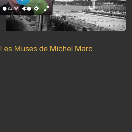
Play
04:36
ay
Mute
Settings
Enter
fullscreen
Les Muses de Michel Marc