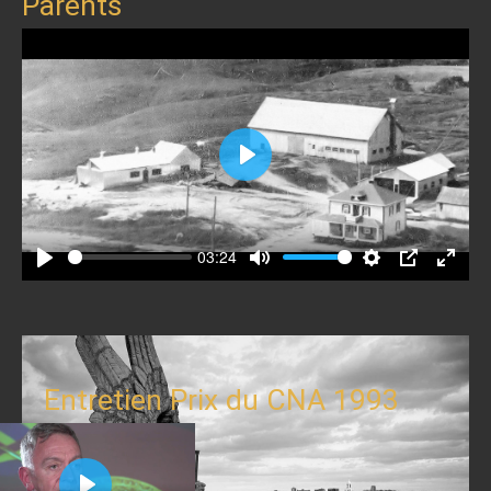
Parents
Play
03:24
Play
Mute
Settings
PIP
Enter
fullscr
Entretien Prix du CNA 1993