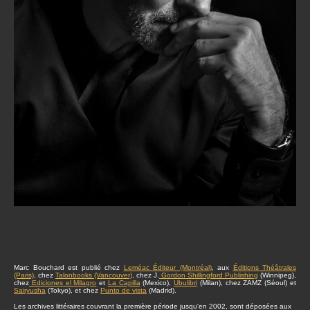
Marc Bouchard est publié chez
Leméac Éditeur (Montréal)
, aux
Éditions Théâtrales
(Paris)
, chez
Talonbooks (Vancouver)
, chez J.
Gordon Shillingford Publishing
(Winnipeg),
chez
Ediciones el Milagro
et
La Capilla
(Mexico),
Ubulibri
(Milan), chez ZAMZ (Séoul) et
Sairyusha
(Tokyo), et chez
Punto de vista
(Madrid).
Les archives littéraires couvrant la première période jusqu'en 2002, sont déposées aux