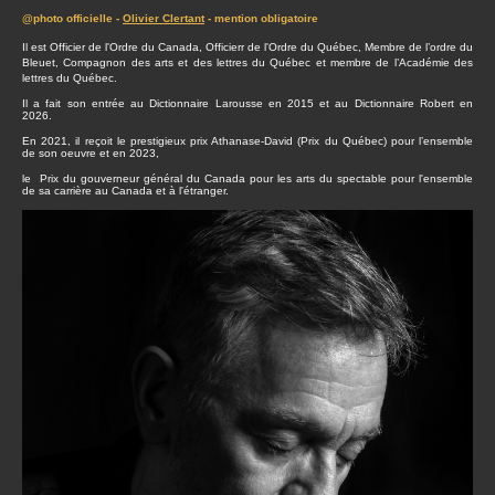
@photo officielle -
Olivier Clertant
- mention obligatoire
Il est Officier de l'Ordre du Canada, Officierr de l'Ordre du Québec, Membre de l’ordre du
Bleuet, Compagnon des arts et des lettres du Québec et membre de l’Académie des
lettres du Québec.
Il a fait son entrée au Dictionnaire Larousse en 2015 et au Dictionnaire Robert en
2026.
En 2021, il reçoit le prestigieux prix Athanase-David (Prix du Québec) pour l’ensemble
de son oeuvre et en 2023,
le Prix du gouverneur général du Canada pour les arts du spectable pour l'ensemble
de sa carrière au Canada et à l'étranger.