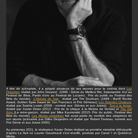
A titre de scénariste, il a adapté plusieurs de ses œuvres pour le cinéma dont
Les
Feluettes
,
réalisé par John Greyson (1996 - Génie du Meilleur film, Salamandre d’or au
Festival de Blois, Pardo d’oro au Festival de Locarno, Prix du public au Festival des
films du monde);
L’Histoire de l’oie
, réalisé par Tim Southam, (1998 - Banff Rockie
Award, Golden Spire Award de San Francisco et Prix Gémeau);
Les Grandes Chaleurs
,
réalisé par Sophie Lorain (2008 - nommé aux Génies et aux Jutras);
Tom à la ferme
,
réalisé par Xavier Dolan (2013 - Prix de la critique à la Mostra de Venise) et
The Girl
King
(La reine-garçon, réalisé par Mika Kaurismäki (2015- Prix du public, Festival des
films du monde).
Les Muses orphelines
fait aussi partie du nombre des adaptions de
son œuvre (scénarisé par Gilles Desjardins et réalisé par Robert Favreau, nommé aux
Prix Génie et aux Jutras 2000).
Au printemps 2021, le réalisateur Xavier Dolan réalisait sa première minisérie télévisuelle
d’après
La Nuit où Laurier Gaudreault s’est réveillé,
produite par Canal + et Québécor
Média.