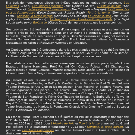
Il a écrit de nombreuses pièces de théâtre traduites et jouées mondialement.
Les
Feluettes
(Lilies)
,
Les Muses orphelines
(The Oprhans Muses)
,
L'Histoire de l'oie
(The
Tale of Teeka)
,
Le Voyage du Couronnement
(
The Coronation Voyage
)
Le Chemin des
passes-dangereuses
(Down Dangerous Passes Road)
,
Tom à la ferme
(Tom at the
Farm)
,
Christine
, la Reine-garçon
(Christina,The Girl King)
La Divine illusion
(The Divine,
a play for Sarah Bernhardt),
La Nuit où Laurier Gaudreault s’est réveillé
(The Night
Logan woke up)
et
Embrasse
(Kisses Deep) demeurent ses textes les plus connus.
Ses œuvres ont été jouées dans plus d’une cinquantaine de pays et à ce jour, on en
compte près de 500 productions dans une vingtaine de langues. Linda Gaboriau a
traduit la majorité de ses pièces en anglais, Boris Schoemann en espagnol mexicain,
Helena Tornero en espagnol européen, Frank Heibert en allemand, Francesca
Moccagatta en italien et Rostyslav Nyemtsev en ukrainien.
Au Québec, elles ont été présentées dans les plus grandes maisons de théâtre dont le
Théâtre d’Aujourd’hui, la Compagnie Duceppe, l’Espace Go et le Théâtre de la Bordée.
Le Théâtre du Nouveau-Monde a créé à lui seul sept de ses œuvres.
Il a collaboré avec les metteurs en scène québécois les plus importants tels André
Brassard, Brigitte Haentjens, René-Richard Cyr, Claude Poissant, Gil Champagne,
Daniel Meilleur, Michel Lemieux, Martine Beaulne. Marie-Josée Batien, Eda Holmes et
Florent Siaud. C'est à Serge Denoncourt à qui il a confié le plus de créations.
Au Canada et ailleurs dans le monde, le Centre National des Arts, le Centaur , le
Factory, le Passe-Muraille, le Belfry, le CanStage, le Buddies in Bad Times, l’Alberta
Theatre Projects, le Arts Club et les prestigieux Shaw Festival et Stratford Festival ont
produit également ses pièces. Tout comme l’Ubu Repertory Theatre et le Brooklyn
Academy of Music de New York, le Cor Theater de Chicago, l’American Conservatory
Theater de San Francisco, le Prime Cut Theatre de Belfast, le Stufio Life de Tokyo, le
Teatro Argot de Rome, le Public de Bruxelles, le Teatro della Limonaia de Florence, le
Royal Court Theatre de Londres, le Théâtre national de Turin, le Nuevo Teatro nuovo et
Teatro Mercadante de Naples, la Fondation Onassis d’Athènes, le Theatri de Bucarest
et le TR Warszawa de Varsovie.
En France, Michel Marc Bouchard a été lauréat du Prix de la dramaturgie francophone
2011 de la SACD pour sa pièce
Tom à la ferme
. Il a été finaliste au Prix Soni Labou
Tansi en 2004 et en 2012 pour
L’Histoire de l’oie
et
Tom à la ferme
et nommé au Grand
Prix littéraire de la dramaturgie francophone 2013 pour
Christine, la reine garçon
.
La
production
Les Muses orphelines
au Théâtre Tristan Bernard à Paris a obtenu deux
distinctions aux Molières en 2008.