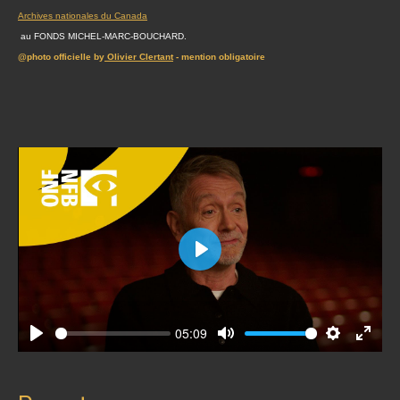
Archives nationales du Canada
au FONDS MICHEL-MARC-BOUCHARD.
@photo officielle by
Olivier Clertant
- mention obligatoire
Play
05:09
Play
Mute
Settings
Enter
fullscr