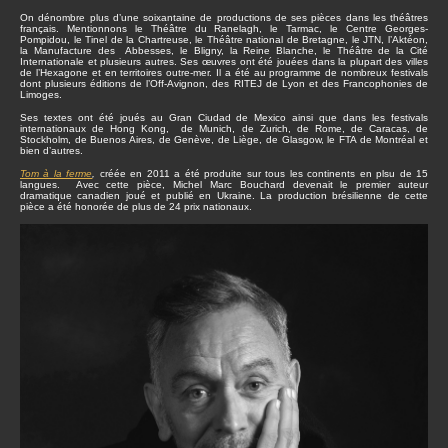
On dénombre plus d’une soixantaine de productions de ses pièces dans les théâtres
français. Mentionnons le Théâtre du Ranelagh, le Tarmac, le Centre Georges-
Pompidou, le Tinel de la Chartreuse, le Théâtre national de Bretagne, le JTN, l’Aktéon,
la Manufacture des Abbesses, le Bligny, la Reine Blanche, le Théâtre de la Cité
Internationale et plusieurs autres. Ses œuvres ont été jouées dans la plupart des villes
de l’Hexagone et en territoires outre-mer. Il a été au programme de nombreux festivals
dont plusieurs éditions de l’Off-Avignon, des RITEJ de Lyon et des Francophonies de
Limoges.
Ses textes ont été joués au Gran Ciudad de Mexico ainsi que dans les festivals
internationaux de Hong Kong, de Munich, de Zurich, de Rome, de Caracas, de
Stockholm, de Buenos Aires, de Genève, de Liège, de Glasgow, le FTA de Montréal et
bien d’autres.
Tom à la ferme
,
créée en 2011 a été produite sur tous les continents en plsu de 15
langues. Avec cette pièce, Michel Marc Bouchard devenait le premier auteur
dramatique canadien joué et publié en Ukraine. La production brésilienne de cette
pièce a été honorée de plus de 24 prix nationaux.