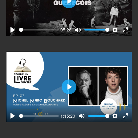
Play
05:28
Play
Mute
Settings
Enter
fullscr
Play
1:15:20
Play
Mute
Settings
Enter
fullscr