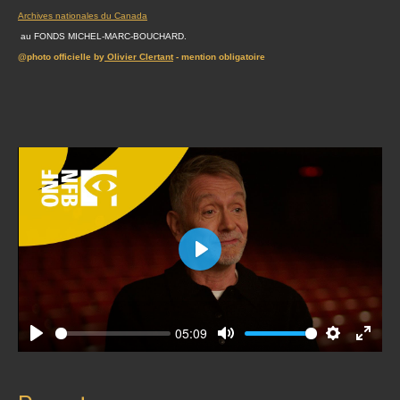
Archives nationales du Canada
au FONDS MICHEL-MARC-BOUCHARD.
@photo officielle by
Olivier Clertant
- mention obligatoire
Play
05:09
Play
Mute
Settings
Enter
fullscr