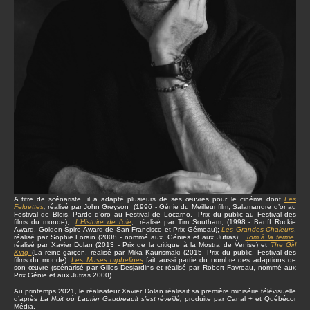
A titre de scénariste, il a adapté plusieurs de ses œuvres pour le cinéma dont
Les
Feluettes
,
réalisé par John Greyson (1996 - Génie du Meilleur film, Salamandre d’or au
Festival de Blois, Pardo d’oro au Festival de Locarno, Prix du public au Festival des
films du monde);
L’Histoire de l’oie
, réalisé par Tim Southam, (1998 - Banff Rockie
Award, Golden Spire Award de San Francisco et Prix Gémeau);
Les Grandes Chaleurs
,
réalisé par Sophie Lorain (2008 - nommé aux Génies et aux Jutras);
Tom à la ferme
,
réalisé par Xavier Dolan (2013 - Prix de la critique à la Mostra de Venise) et
The Girl
King
(La reine-garçon, réalisé par Mika Kaurismäki (2015- Prix du public, Festival des
films du monde).
Les Muses orphelines
fait aussi partie du nombre des adaptions de
son œuvre (scénarisé par Gilles Desjardins et réalisé par Robert Favreau, nommé aux
Prix Génie et aux Jutras 2000).
Au printemps 2021, le réalisateur Xavier Dolan réalisait sa première minisérie télévisuelle
d’après
La Nuit où Laurier Gaudreault s’est réveillé,
produite par Canal + et Québécor
Média.