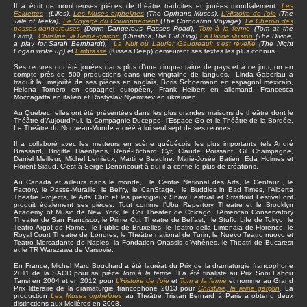
Il a écrit de nombreuses pièces de théâtre traduites et jouées mondialement.
Les
Feluettes
(Lilies)
,
Les Muses orphelines
(The Oprhans Muses)
,
L'Histoire de l'oie
(The
Tale of Teeka)
,
Le Voyage du Couronnement
(
The Coronation Voyage
)
Le Chemin des
passes-dangereuses
(Down Dangerous Passes Road)
,
Tom à la ferme
(Tom at the
Farm)
,
Christine
, la Reine-garçon
(Christina,The Girl King)
La Divine illusion
(The Divine,
a play for Sarah Bernhardt),
La Nuit où Laurier Gaudreault s’est réveillé
(The Night
Logan woke up)
et
Embrasse
(Kisses Deep) demeurent ses textes les plus connus.
Ses œuvres ont été jouées dans plus d’une cinquantaine de pays et à ce jour, on en
compte près de 500 productions dans une vingtaine de langues. Linda Gaboriau a
traduit la majorité de ses pièces en anglais, Boris Schoemann en espagnol mexicain,
Helena Tornero en espagnol européen, Frank Heibert en allemand, Francesca
Moccagatta en italien et Rostyslav Nyemtsev en ukrainien.
Au Québec, elles ont été présentées dans les plus grandes maisons de théâtre dont le
Théâtre d’Aujourd’hui, la Compagnie Duceppe, l’Espace Go et le Théâtre de la Bordée.
Le Théâtre du Nouveau-Monde a créé à lui seul sept de ses œuvres.
Il a collaboré avec les metteurs en scène québécois les plus importants tels André
Brassard, Brigitte Haentjens, René-Richard Cyr, Claude Poissant, Gil Champagne,
Daniel Meilleur, Michel Lemieux, Martine Beaulne. Marie-Josée Batien, Eda Holmes et
Florent Siaud. C'est à Serge Denoncourt à qui il a confié le plus de créations.
Au Canada et ailleurs dans le monde, le Centre National des Arts, le Centaur , le
Factory, le Passe-Muraille, le Belfry, le CanStage, le Buddies in Bad Times, l’Alberta
Theatre Projects, le Arts Club et les prestigieux Shaw Festival et Stratford Festival ont
produit également ses pièces. Tout comme l’Ubu Repertory Theatre et le Brooklyn
Academy of Music de New York, le Cor Theater de Chicago, l’American Conservatory
Theater de San Francisco, le Prime Cut Theatre de Belfast, le Stufio Life de Tokyo, le
Teatro Argot de Rome, le Public de Bruxelles, le Teatro della Limonaia de Florence, le
Royal Court Theatre de Londres, le Théâtre national de Turin, le Nuevo Teatro nuovo et
Teatro Mercadante de Naples, la Fondation Onassis d’Athènes, le Theatri de Bucarest
et le TR Warszawa de Varsovie.
En France, Michel Marc Bouchard a été lauréat du Prix de la dramaturgie francophone
2011 de la SACD pour sa pièce
Tom à la ferme
. Il a été finaliste au Prix Soni Labou
Tansi en 2004 et en 2012 pour
L’Histoire de l’oie
et
Tom à la ferme
et nommé au Grand
Prix littéraire de la dramaturgie francophone 2013 pour
Christine, la reine garçon
.
La
production
Les Muses orphelines
au Théâtre Tristan Bernard à Paris a obtenu deux
distinctions aux Molières en 2008.