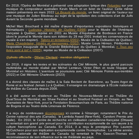
En 2016, l’Opéra de Montréal a présenté une adaptation lyrique des
Feluettes
sur une
musique du compositeur australien Kevin March et un livret de l’auteur. Cette même
maison présentera en mars 2022
La Beauté du monde
, un livret original de l’auteur sur
une musique de Julien Bilodeau au sujet de la spoliation des collections d’art de Juifs
durant la Seconde guerre mondiale.
Michel Marc Bouchard a été maître d'œuvre d'importantes expositions historiques et
thématiques :
Ludovica, Histoires de Québec
(1998)
pour le Musée de l'Amérique
française à Québec, reprise en 2001 au Musée d'Aquitaine de Bordeaux en France
(dont le journal le Monde dans son édition du 28 mai 2001 invitait les conservateurs de
musée à s’en inspirer).
Talons et tentations
(2001)
, Musée de la Civilisation de Québec,
Maria Chapdelaine, Vérités et mensonges
(2002)
, Musée Louis Hémon, Péribonka et
l'exposition inaugurale de la Grande Bibliothèque du Québec à Montréal,
« Tous ces
livres sont à toi! »
(2005)
, reprise au Musée de la Civilisation (2007).
@photo officielle -
Olivier Clertant
- mention obligatoire
En 2016, il signe les textes et les scénarios du
Cité Mémoire,
le plus grand parcours
multimédia au monde réalisé par Michel Lemieux, Victor Pilon et toute l'équipe de
Montréal en Histoires
. L'aventure se poursuivra avec Cité Mémoire Pointe-aux-trembles
(2022) et Cité Mémoire Charlevoix (2023)
Il a donné des classes de maître à la Sala Beckett de Barcelone, au Teatro Argot de
Rome et au festival
Jamais Lu
à Québec. Il enseigne en dramaturgie à l’École nationale
de théâtre du Canada depuis 2006.
Il a été auteur en résidence au Théâtre du Nouveau-Monde et au Théâtre du
Quat’Sous de Montréal, au Shaw Festival et au Stratford Festival en Ontario, au New
Dramatists de New-York, pour la Fondation Beaumarchais de Paris, au Théâtre national
de Bogota et au Teatro della Limonaia de Florence.
Il a reçu de nombreuses
récompenses
ici comme à l’étranger, notamment le Prix du
Centre national des arts (Canada), le Lambda Award (New-York), Candoni Premio arte
(Italie). En 2010, le Centre de recherche en civilisation canadienne-française (Ottawa)
lui remettait son grand prix annuel pour la contribution exceptionnelle de son œuvre à la
culture francophone au Canada. En 2014, il a reçu le prestigieux Prix Laurent-
McCutcheon pour son implication exceptionnelle contre l’homophobie. La même année,
l’École nationale de théâtre du Canada lui remettait le Prix Gascon-Thomas en
reconnaissance de son influence sur la vie théâtrale au pays.