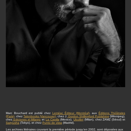
Marc Bouchard est publié chez
Leméac Éditeur (Montréal)
, aux
Éditions Théâtrales
(Paris)
, chez
Talonbooks (Vancouver)
, chez J.
Gordon Shillingford Publishing
(Winnipeg),
chez
Ediciones el Milagro
et
La Capilla
(Mexico),
Ubulibri
(Milan), chez ZAMZ (Séoul) et
Sairyusha
(Tokyo), et chez
Punto de vista
(Madrid).
Les archives littéraires couvrant la première période jusqu'en 2002, sont déposées aux