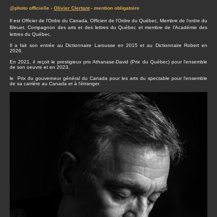
@photo officielle -
Olivier Clertant
- mention obligatoire
Il est Officier de l'Ordre du Canada, Officierr de l'Ordre du Québec, Membre de l’ordre du
Bleuet, Compagnon des arts et des lettres du Québec et membre de l’Académie des
lettres du Québec.
Il a fait son entrée au Dictionnaire Larousse en 2015 et au Dictionnaire Robert en
2026.
En 2021, il reçoit le prestigieux prix Athanase-David (Prix du Québec) pour l’ensemble
de son oeuvre et en 2023,
le Prix du gouverneur général du Canada pour les arts du spectable pour l'ensemble
de sa carrière au Canada et à l'étranger.