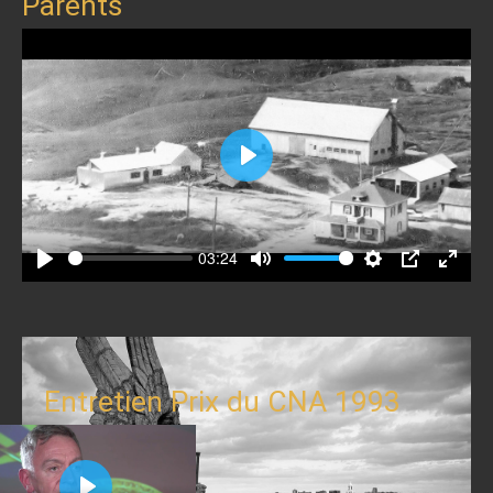
Parents
Play
03:24
Play
Mute
Settings
PIP
Enter
fullscr
Entretien Prix du CNA 1993