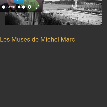
Play
04:36
ay
Mute
Settings
Enter
fullscreen
Les Muses de Michel Marc