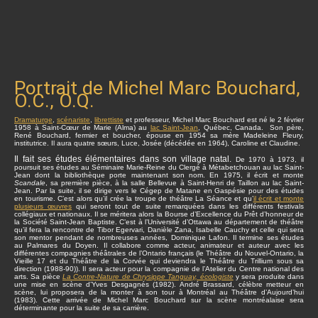
Portrait de Michel Marc Bouchard,
O.C., O.Q.
Dramaturge
,
scénariste
,
librettiste
et professeur, Michel Marc Bouchard est né le 2 février
1958 à Saint-Cœur de Marie (Alma) au
lac Saint-Jean
, Québec, Canada. Son père,
René Bouchard, fermier et boucher, épouse en 1954 sa mère Madeleine Fleury,
institutrice. Il aura quatre sœurs, Luce, Josée (décédée en 1964), Caroline et Claudine.
Il fait ses études élémentaires dans son village natal.
De 1970 à 1973, il
poursuit ses études au Séminaire Marie-Reine du Clergé à Métabetchouan au lac Saint-
Jean dont la bibliothèque porte maintenant son nom. En 1975, il écrit et monte
Scandale
, sa première pièce, à la salle Bellevue à Saint-Henri de Taillon au lac Saint-
Jean. Par la suite, il se dirige vers le Cégep de Matane en Gaspésie pour des études
en tourisme. C’est alors qu’il crée la troupe de théâtre La Séance et qu’
il écrit et monte
plusieurs œuvres
qui seront tout de suite remarquées dans les différents festivals
collégiaux et nationaux. Il se méritera alors la Bourse d’Excellence du Prêt d’honneur de
la Société Saint-Jean Baptiste. C’est à l’Université d’Ottawa au département de théâtre
qu’il fera la rencontre de Tibor Egervari, Danièle Zana, Isabelle Cauchy et celle qui sera
son mentor pendant de nombreuses années, Dominique Lafon. Il termine ses études
au Palmares du Doyen. Il collabore comme acteur, animateur et auteur avec les
différentes compagnies théâtrales de l’Ontario français (le Théâtre du Nouvel-Ontario, la
Vieille 17 et du Théâtre de la Corvée qui deviendra le Théâtre du Trillium sous sa
direction (1988-90)). Il sera acteur pour la compagnie de l’Atelier du Centre national des
arts. Sa pièce
La Contre-Nature de Chrysippe Tanguay, écologiste
y sera produite dans
une mise en scène d’Yves Desgagnés (1982). André Brassard, célèbre metteur en
scène, lui proposera de la monter à son tour à Montréal au Théâtre d’Aujourd’hui
(1983). Cette arrivée de Michel Marc Bouchard sur la scène montréalaise sera
déterminante pour la suite de sa carrière.