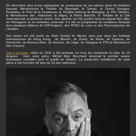
On dénombre plus d’une soixantaine de productions de ses pièces dans les théâtres
français. Mentionnons le Théâtre du Ranelagh, le Tarmac, le Centre Georges-
Pompidou, le Tinel de la Chartreuse, le Théâtre national de Bretagne, le JTN, l’Aktéon,
la Manufacture des Abbesses, le Bligny, la Reine Blanche, le Théâtre de la Cité
Internationale et plusieurs autres. Ses œuvres ont été jouées dans la plupart des villes
de l’Hexagone et en territoires outre-mer. Il a été au programme de nombreux festivals
dont plusieurs éditions de l’Off-Avignon, des RITEJ de Lyon et des Francophonies de
Limoges.
Ses textes ont été joués au Gran Ciudad de Mexico ainsi que dans les festivals
internationaux de Hong Kong, de Munich, de Zurich, de Rome, de Caracas, de
Stockholm, de Buenos Aires, de Genève, de Liège, de Glasgow, le FTA de Montréal et
bien d’autres.
Tom à la ferme
,
créée en 2011 a été produite sur tous les continents en plsu de 15
langues. Avec cette pièce, Michel Marc Bouchard devenait le premier auteur
dramatique canadien joué et publié en Ukraine. La production brésilienne de cette
pièce a été honorée de plus de 24 prix nationaux.