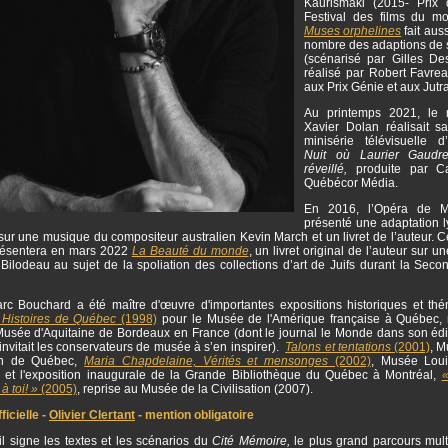
Kaurismäki (2015- Prix 
Festival des films du m
Muses orphelines
fait auss
nombre des adaptions de
(scénarisé par Gilles Des
réalisé par Robert Favr
aux Prix Génie et aux Jutr
Au printemps 2021, le r
Xavier Dolan réalisait s
minisérie télévisuelle 
Nuit où Laurier Gaudrea
réveillé,
produite par C
Québécor Média.
En 2016, l’Opéra de M
présenté une adaptation l
ur une musique du compositeur australien Kevin March et un livret de l’auteur. 
résentera en mars 2022
La Beauté du monde
, un livret original de l’auteur sur 
Bilodeau au sujet de la spoliation des collections d’art de Juifs durant la Seco
.
rc Bouchard a été maître d'œuvre d'importantes expositions historiques et thé
 Histoires de Québec
(1998)
pour le Musée de l'Amérique française à Québec, 
usée d'Aquitaine de Bordeaux en France (dont le journal le Monde dans son édi
nvitait les conservateurs de musée à s’en inspirer).
Talons et tentations
(2001)
, M
ion de Québec,
Maria Chapdelaine, Vérités et mensonges
(2002)
, Musée Lou
 et l'exposition inaugurale de la Grande Bibliothèque du Québec à Montréal,
«
 à toi! »
(2005)
, reprise au Musée de la Civilisation (2007).
icielle -
Olivier Clertant
- mention obligatoire
l signe les textes et les scénarios du
Cité Mémoire,
le plus grand parcours mul