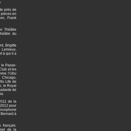
.
te près de
 pièces en
en, Frank
le Théâtre
héâtre du
d, Brigitte
l Lemieux,
 à qui il a
 le Passe-
Club et les
omme l’Ubu
 Chicago,
io Life de
e, le Royal
rcadante de
vie.
2011 de la
n 2012 pour
rancophone
 Bernard à
 français.
nel de la