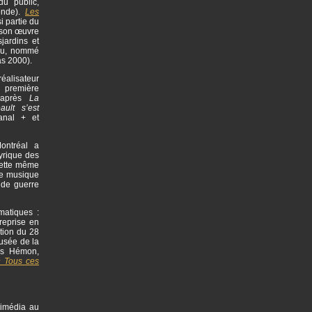
du public,
onde).
Les
i partie du
 son œuvre
jardins et
eau, nommé
as 2000).
éalisateur
a première
d’après
La
ult s’est
anal + et
ontréal a
yrique des
Cette même
une musique
nde guerre
matiques :
reprise en
tion du 28
usée de la
is Hémon,
 Tous ces
timédia au