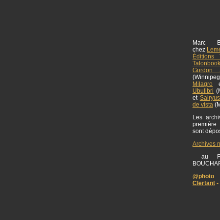
Marc B
chez
Lemé
Éditions 
Talonboo
Gordon S
(Winnipe
Milagro
Ubulibri
(M
et
Sairyu
de vista
(M
Les archiv
première
sont dép
Archives 
au FO
BOUCHA
@photo 
Clertant
-