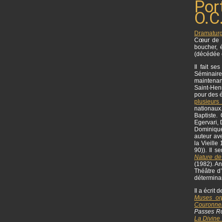
Por
O.C.
Dramatur
Cœur de 
boucher, 
(décédée 
Il fait s
Séminaire
maintenan
Saint-Henr
pour des é
plusieurs
nationaux
Baptiste.
Egervari,
Dominique 
auteur ave
la Vieille
90)). Il 
Nature de
(1982). An
Théâtre d
déterminan
Il a écrit
Muses or
Couronne
Passes R
La Divine 