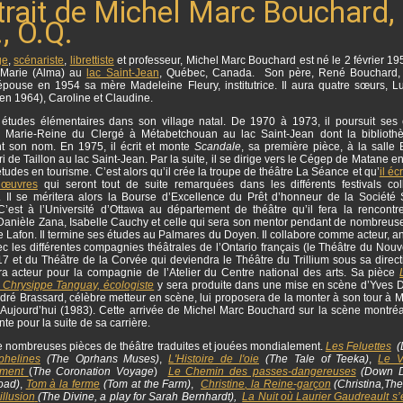
trait de Michel Marc Bouchard,
, O.Q.
ge
,
scénariste
,
librettiste
et professeur, Michel Marc Bouchard est né le 2 février 19
Marie (Alma) au
lac Saint-Jean
, Québec, Canada. Son père, René Bouchard, 
épouse en 1954 sa mère Madeleine Fleury, institutrice. Il aura quatre sœurs, L
en 1964), Caroline et Claudine.
es études élémentaires dans son village natal.
De 1970 à 1973, il poursuit ses
 Marie-Reine du Clergé à Métabetchouan au lac Saint-Jean dont la biblioth
t son nom. En 1975, il écrit et monte
Scandale
, sa première pièce, à la salle 
i de Taillon au lac Saint-Jean. Par la suite, il se dirige vers le Cégep de Matane 
tudes en tourisme. C’est alors qu’il crée la troupe de théâtre La Séance et qu’
il éc
 œuvres
qui seront tout de suite remarquées dans les différents festivals col
. Il se méritera alors la Bourse d’Excellence du Prêt d’honneur de la Société 
 C’est à l’Université d’Ottawa au département de théâtre qu’il fera la rencontr
 Danièle Zana, Isabelle Cauchy et celle qui sera son mentor pendant de nombreus
Lafon. Il termine ses études au Palmares du Doyen. Il collabore comme acteur, an
c les différentes compagnies théâtrales de l’Ontario français (le Théâtre du Nouv
 17 et du Théâtre de la Corvée qui deviendra le Théâtre du Trillium sous sa direc
sera acteur pour la compagnie de l’Atelier du Centre national des arts. Sa pièce
 Chrysippe Tanguay, écologiste
y sera produite dans une mise en scène d’Yves
dré Brassard, célèbre metteur en scène, lui proposera de la monter à son tour à 
’Aujourd’hui (1983). Cette arrivée de Michel Marc Bouchard sur la scène montréa
te pour la suite de sa carrière.
 de nombreuses pièces de théâtre traduites et jouées mondialement.
Les Feluettes
(L
phelines
(The Oprhans Muses)
,
L'Histoire de l'oie
(The Tale of Teeka)
,
Le 
ment
(
The Coronation Voyage
)
Le Chemin des passes-dangereuses
(Down D
oad)
,
Tom à la ferme
(Tom at the Farm)
,
Christine
, la Reine-garçon
(Christina,The
illusion
(The Divine, a play for Sarah Bernhardt),
La Nuit où Laurier Gaudreault s’e