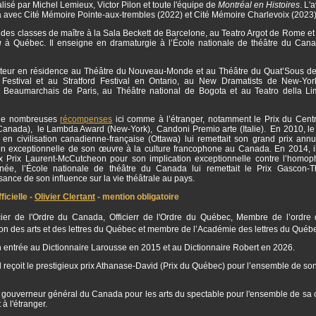
isé par Michel Lemieux, Victor Pilon et toute l'équipe de
Montréal en Histoires
. L'
a avec Cité Mémoire Pointe-aux-trembles (2022) et Cité Mémoire Charlevoix (2023
 des classes de maître à la Sala Beckett de Barcelone, au Teatro Argot de Rome et 
u
à Québec. Il enseigne en dramaturgie à l’École nationale de théâtre du Can
auteur en résidence au Théâtre du Nouveau-Monde et au Théâtre du Quat’Sous de
estival et au Stratford Festival en Ontario, au New Dramatists de New-Yor
 Beaumarchais de Paris, au Théâtre national de Bogota et au Teatro della L
 de nombreuses
récompenses
ici comme à l’étranger, notamment le Prix du Centr
(Canada), le Lambda Award (New-York), Candoni Premio arte (Italie). En 2010, le
 en civilisation canadienne-française (Ottawa) lui remettait son grand prix annu
ion exceptionnelle de son œuvre à la culture francophone au Canada. En 2014, il
ux Prix Laurent-McCutcheon pour son implication exceptionnelle contre l’homo
ée, l’École nationale de théâtre du Canada lui remettait le Prix Gascon-
ance de son influence sur la vie théâtrale au pays.
icielle -
Olivier Clertant
- mention obligatoire
ficier de l'Ordre du Canada, Officierr de l'Ordre du Québec, Membre de l’ordre 
 des arts et des lettres du Québec et membre de l’Académie des lettres du Québ
son entrée au Dictionnaire Larousse en 2015 et au Dictionnaire Robert en 2026.
l reçoit le prestigieux prix Athanase-David (Prix du Québec) pour l’ensemble de so
 gouverneur général du Canada pour les arts du spectable pour l'ensemble de sa c
à l'étranger.