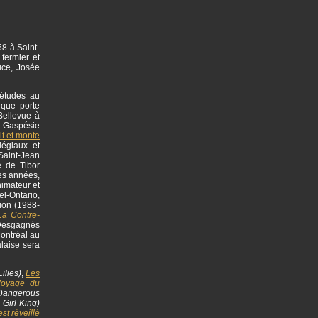
58 à Saint-
fermier et
uce, Josée
 études au
èque porte
Bellevue à
en Gaspésie
rit et monte
légiaux et
Saint-Jean
e de Tibor
es années,
imateur et
el-Ontario,
tion (1988-
La Contre-
 Desgagnés
Montréal au
laise sera
ilies)
,
Les
Voyage du
angerous
 Girl King)
st réveillé