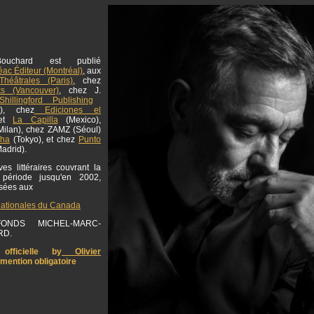
ouchard est publié
ac Éditeur (Montréal)
, aux
Théâtrales (Paris)
, chez
ks (Vancouver)
, chez J.
hillingford Publishing
g), chez
Ediciones el
et
La Capilla
(Mexico),
ilan), chez ZAMZ (Séoul)
sha
(Tokyo), et chez
Punto
adrid).
es littéraires couvrant la
 période jusqu'en 2002,
osées aux
nationales du Canada
NDS MICHEL-MARC-
RD.
officielle by
Olivier
 mention obligatoire