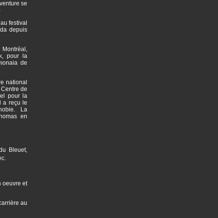
aventure se
)
au festival
ada depuis
 Montréal,
k, pour la
imonaia de
e national
 Centre de
el pour la
 a reçu le
phobie. La
Thomas en
du Bleuet,
ec.
n oeuvre et
arrière au