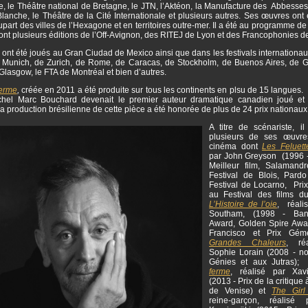
, le Théâtre national de Bretagne, le JTN, l’Aktéon, la Manufacture des Abbesses,
lanche, le Théâtre de la Cité Internationale et plusieurs autres. Ses œuvres ont
upart des villes de l’Hexagone et en territoires outre-mer. Il a été au programme 
dont plusieurs éditions de l’Off-Avignon, des RITEJ de Lyon et des Francophonies 
 ont été joués au Gran Ciudad de Mexico ainsi que dans les festivals internation
Munich, de Zurich, de Rome, de Caracas, de Stockholm, de Buenos Aires, de 
Glasgow, le FTA de Montréal et bien d’autres.
ferme
,
créée en 2011 a été produite sur tous les continents en plsu de 15 langues.
chel Marc Bouchard devenait le premier auteur dramatique canadien joué et
a production brésilienne de cette pièce a été honorée de plus de 24 prix nationaux
A titre de scénariste, i
plusieurs de ses œuvre
cinéma dont
Les Feluett
par John Greyson (1996 
Meilleur film, Salamand
Festival de Blois, Pard
Festival de Locarno, Prix
au Festival des films d
L’Histoire de l’oie
, réali
Southam, (1998 - Ban
Award, Golden Spire Awa
Francisco et Prix Gé
Grandes Chaleurs
, ré
Sophie Lorain (2008 - 
Génies et aux Jutras)
ferme
, réalisé par Xav
(2013 - Prix de la critique 
de Venise) et
The Girl
reine-garçon, réalisé