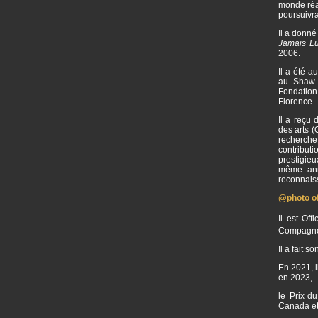
monde réal
poursuivr
Il a donné
Jamais L
2006.
Il a été 
au Shaw F
Fondation
Florence.
Il a reçu
des arts 
recherche
contribut
prestigie
même ann
reconnaiss
@photo off
Il est Of
Compagnon
Il a fait 
En 2021, i
en 2023,
le Prix du
Canada et 