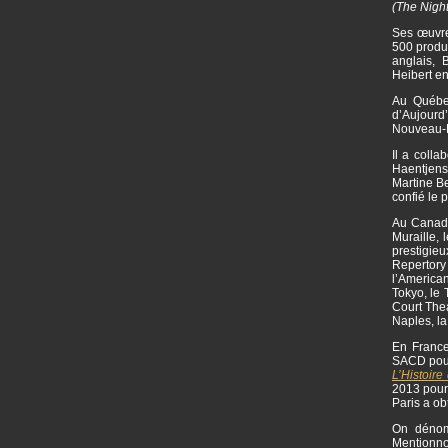
(The Nigh
Ses œuvre
500 produc
anglais,
Heibert e
Au Québec
d’Aujourd
Nouveau-M
Il a colla
Haentjens
Martine Be
confié le 
Au Canada 
Muraille, 
prestigie
Repertor
l’American
Tokyo, le 
Court Thea
Naples, l
En France
SACD pou
L’Histoire 
2013 pou
Paris a ob
On dénomb
Mentionn