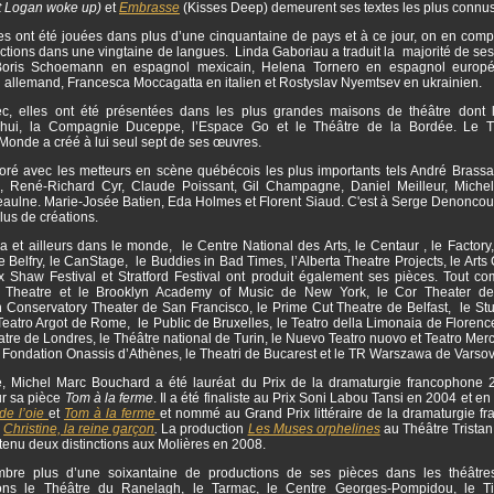
t Logan woke up)
et
Embrasse
(Kisses Deep) demeurent ses textes les plus connus
s ont été jouées dans plus d’une cinquantaine de pays et à ce jour, on en comp
tions dans une vingtaine de langues. Linda Gaboriau a traduit la majorité de ses
 Boris Schoemann en espagnol mexicain, Helena Tornero en espagnol europé
n allemand, Francesca Moccagatta en italien et Rostyslav Nyemtsev en ukrainien.
, elles ont été présentées dans les plus grandes maisons de théâtre dont 
’hui, la Compagnie Duceppe, l’Espace Go et le Théâtre de la Bordée. Le T
onde a créé à lui seul sept de ses œuvres.
boré avec les metteurs en scène québécois les plus importants tels André Brassar
, René-Richard Cyr, Claude Poissant, Gil Champagne, Daniel Meilleur, Miche
aulne. Marie-Josée Batien, Eda Holmes et Florent Siaud. C'est à Serge Denoncourt
plus de créations.
et ailleurs dans le monde, le Centre National des Arts, le Centaur , le Factory,
le Belfry, le CanStage, le Buddies in Bad Times, l’Alberta Theatre Projects, le Arts 
ux Shaw Festival et Stratford Festival ont produit également ses pièces. Tout c
y Theatre et le Brooklyn Academy of Music de New York, le Cor Theater de
 Conservatory Theater de San Francisco, le Prime Cut Theatre de Belfast, le Stuf
Teatro Argot de Rome, le Public de Bruxelles, le Teatro della Limonaia de Florenc
tre de Londres, le Théâtre national de Turin, le Nuevo Teatro nuovo et Teatro Me
a Fondation Onassis d’Athènes, le Theatri de Bucarest et le TR Warszawa de Varso
, Michel Marc Bouchard a été lauréat du Prix de la dramaturgie francophone 
r sa pièce
Tom à la ferme
. Il a été finaliste au Prix Soni Labou Tansi en 2004 et e
de l’oie
et
Tom à la ferme
et nommé au Grand Prix littéraire de la dramaturgie f
r
Christine, la reine garçon
.
La production
Les Muses orphelines
au Théâtre Tristan
tenu deux distinctions aux Molières en 2008.
re plus d’une soixantaine de productions de ses pièces dans les théâtres
ons le Théâtre du Ranelagh, le Tarmac, le Centre Georges-Pompidou, le Ti