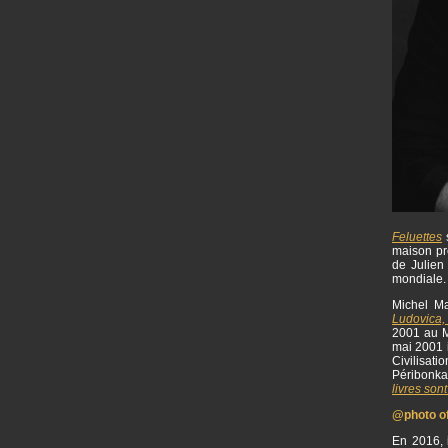
Feluettes
s
maison p
de Julien 
mondiale
Michel Ma
Ludovica,
2001 au M
mai 2001 i
Civilisat
Péribonka
livres sont
@photo off
En 2016, i