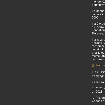
monde réal
poursuivr
Il a donné
Jamais L
2006.
Il a été 
au Shaw F
Fondation
Florence.
Il a reçu
des arts 
recherche
contribut
prestigie
même ann
reconnaiss
@photo off
Il est Of
Compagnon
Il a fait 
En 2021, i
en 2023,
le Prix du
Canada et 