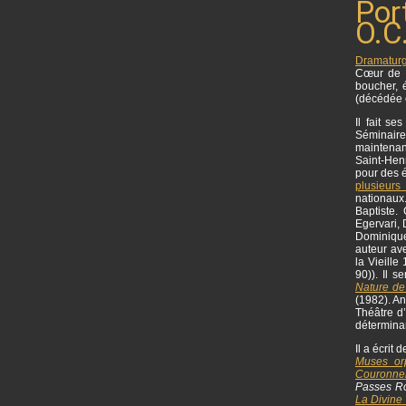
Por
O.C.
Dramatur
Cœur de 
boucher, 
(décédée 
Il fait s
Séminaire
maintenan
Saint-Henr
pour des é
plusieurs
nationaux
Baptiste.
Egervari,
Dominique 
auteur ave
la Vieille
90)). Il 
Nature de
(1982). An
Théâtre d
déterminan
Il a écrit
Muses or
Couronne
Passes R
La Divine 