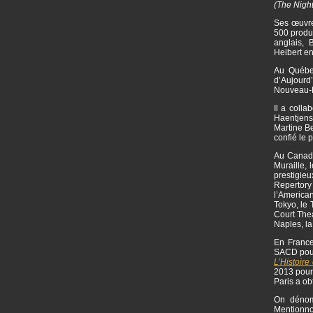
(The Nigh
Ses œuvre
500 produc
anglais,
Heibert e
Au Québec
d’Aujourd
Nouveau-M
Il a colla
Haentjens
Martine Be
confié le 
Au Canada 
Muraille, 
prestigie
Repertor
l’American
Tokyo, le 
Court Thea
Naples, l
En France
SACD pou
L’Histoire 
2013 pou
Paris a ob
On dénomb
Mentionn