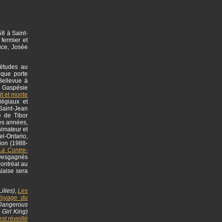
58 à Saint-
fermier et
uce, Josée
 études au
èque porte
Bellevue à
en Gaspésie
rit et monte
légiaux et
Saint-Jean
e de Tibor
es années,
imateur et
el-Ontario,
tion (1988-
La Contre-
 Desgagnés
Montréal au
laise sera
ilies)
,
Les
Voyage du
angerous
 Girl King)
st réveillé