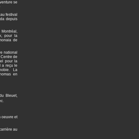
aventure se
)
au festival
ada depuis
 Montréal,
k, pour la
imonaia de
e national
 Centre de
el pour la
 a reçu le
phobie. La
Thomas en
du Bleuet,
ec.
n oeuvre et
arrière au