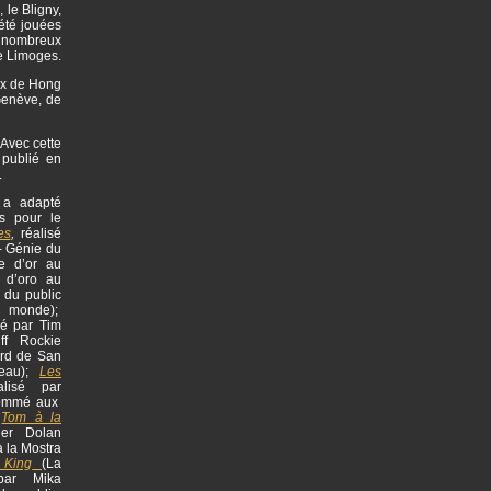
 le Bligny,
 été jouées
de nombreux
de Limoges.
aux de Hong
Genève, de
 Avec cette
 publié en
.
l a adapté
s pour le
es
,
réalisé
- Génie du
re d’or au
o d’oro au
 du public
u monde);
sé par Tim
ff Rockie
rd de San
meau);
Les
alisé par
nommé aux
;
Tom à la
ier Dolan
à la Mostra
 King
(La
 par Mika