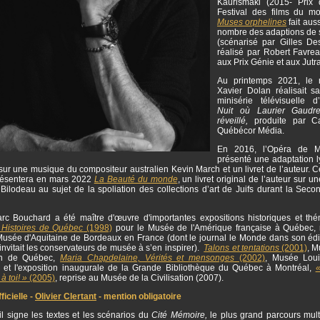
Kaurismäki (2015- Prix 
Festival des films du m
Muses orphelines
fait auss
nombre des adaptions de
(scénarisé par Gilles Des
réalisé par Robert Favr
aux Prix Génie et aux Jutr
Au printemps 2021, le r
Xavier Dolan réalisait s
minisérie télévisuelle 
Nuit où Laurier Gaudrea
réveillé,
produite par C
Québécor Média.
En 2016, l’Opéra de M
présenté une adaptation l
ur une musique du compositeur australien Kevin March et un livret de l’auteur. 
résentera en mars 2022
La Beauté du monde
, un livret original de l’auteur sur 
Bilodeau au sujet de la spoliation des collections d’art de Juifs durant la Seco
.
rc Bouchard a été maître d'œuvre d'importantes expositions historiques et thé
 Histoires de Québec
(1998)
pour le Musée de l'Amérique française à Québec, 
usée d'Aquitaine de Bordeaux en France (dont le journal le Monde dans son édi
nvitait les conservateurs de musée à s’en inspirer).
Talons et tentations
(2001)
, M
ion de Québec,
Maria Chapdelaine, Vérités et mensonges
(2002)
, Musée Lou
 et l'exposition inaugurale de la Grande Bibliothèque du Québec à Montréal,
«
 à toi! »
(2005)
, reprise au Musée de la Civilisation (2007).
icielle -
Olivier Clertant
- mention obligatoire
l signe les textes et les scénarios du
Cité Mémoire,
le plus grand parcours mul