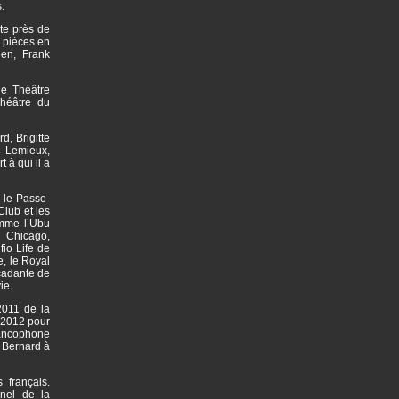
.
te près de
 pièces en
en, Frank
le Théâtre
héâtre du
d, Brigitte
l Lemieux,
 à qui il a
 le Passe-
Club et les
omme l’Ubu
 Chicago,
io Life de
e, le Royal
rcadante de
vie.
2011 de la
n 2012 pour
rancophone
 Bernard à
 français.
nel de la