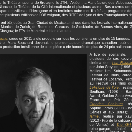
, le Théâtre national de Bretagne, le JTN, l’Aktéon, la Manufacture des Abbesses,
lanche, le Théâtre de la Cité Internationale et plusieurs autres. Ses œuvres ont
upart des villes de l’Hexagone et en territoires outre-mer. Il a été au programme 
dont plusieurs éditions de l’Off-Avignon, des RITEJ de Lyon et des Francophonies 
 ont été joués au Gran Ciudad de Mexico ainsi que dans les festivals internation
Munich, de Zurich, de Rome, de Caracas, de Stockholm, de Buenos Aires, de 
Glasgow, le FTA de Montréal et bien d’autres.
ferme
,
créée en 2011 a été produite sur tous les continents en plsu de 15 langues.
chel Marc Bouchard devenait le premier auteur dramatique canadien joué et
a production brésilienne de cette pièce a été honorée de plus de 24 prix nationaux
A titre de scénariste, i
plusieurs de ses œuvre
cinéma dont
Les Feluett
par John Greyson (1996 
Meilleur film, Salamand
Festival de Blois, Pard
Festival de Locarno, Prix
au Festival des films d
L’Histoire de l’oie
, réali
Southam, (1998 - Ban
Award, Golden Spire Awa
Francisco et Prix Gé
Grandes Chaleurs
, ré
Sophie Lorain (2008 - 
Génies et aux Jutras)
ferme
, réalisé par Xav
(2013 - Prix de la critique 
de Venise) et
The Girl
reine-garçon, réalisé