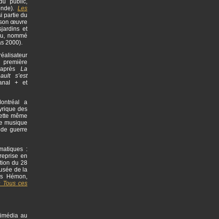
du public,
onde).
Les
i partie du
 son œuvre
jardins et
eau, nommé
as 2000).
éalisateur
a première
d’après
La
ult s’est
anal + et
ontréal a
yrique des
Cette même
une musique
nde guerre
matiques :
reprise en
tion du 28
usée de la
is Hémon,
 Tous ces
timédia au