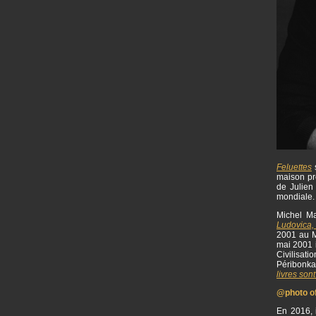
Feluettes
s
maison p
de Julien 
mondiale
Michel Ma
Ludovica,
2001 au M
mai 2001 i
Civilisat
Péribonka
livres sont
@photo off
En 2016, i