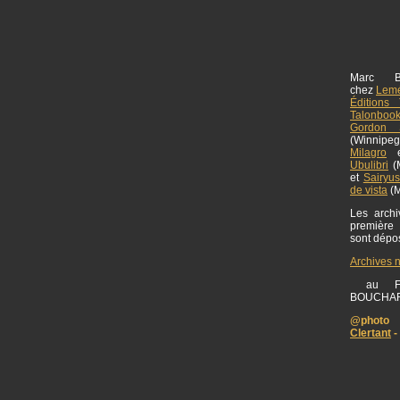
Marc B
chez
Lemé
Éditions 
Talonboo
Gordon S
(Winnipe
Milagro
Ubulibri
(M
et
Sairyu
de vista
(M
Les archiv
première
sont dép
Archives 
au FO
BOUCHA
@photo 
Clertant
-