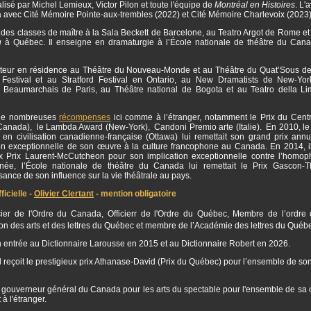
isé par Michel Lemieux, Victor Pilon et toute l'équipe de
Montréal en Histoires
. L'
a avec Cité Mémoire Pointe-aux-trembles (2022) et Cité Mémoire Charlevoix (2023
 des classes de maître à la Sala Beckett de Barcelone, au Teatro Argot de Rome et 
u
à Québec. Il enseigne en dramaturgie à l’École nationale de théâtre du Can
auteur en résidence au Théâtre du Nouveau-Monde et au Théâtre du Quat’Sous de
estival et au Stratford Festival en Ontario, au New Dramatists de New-Yor
 Beaumarchais de Paris, au Théâtre national de Bogota et au Teatro della L
 de nombreuses
récompenses
ici comme à l’étranger, notamment le Prix du Centr
(Canada), le Lambda Award (New-York), Candoni Premio arte (Italie). En 2010, le
 en civilisation canadienne-française (Ottawa) lui remettait son grand prix annu
ion exceptionnelle de son œuvre à la culture francophone au Canada. En 2014, il
ux Prix Laurent-McCutcheon pour son implication exceptionnelle contre l’homo
ée, l’École nationale de théâtre du Canada lui remettait le Prix Gascon-
ance de son influence sur la vie théâtrale au pays.
icielle -
Olivier Clertant
- mention obligatoire
ficier de l'Ordre du Canada, Officierr de l'Ordre du Québec, Membre de l’ordre 
 des arts et des lettres du Québec et membre de l’Académie des lettres du Québ
son entrée au Dictionnaire Larousse en 2015 et au Dictionnaire Robert en 2026.
l reçoit le prestigieux prix Athanase-David (Prix du Québec) pour l’ensemble de so
 gouverneur général du Canada pour les arts du spectable pour l'ensemble de sa c
à l'étranger.