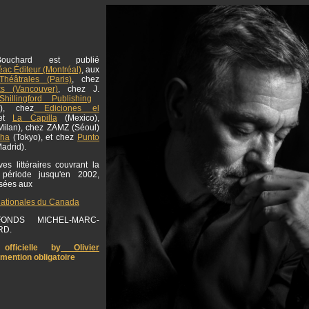
ouchard est publié
ac Éditeur (Montréal)
, aux
Théâtrales (Paris)
, chez
ks (Vancouver)
, chez J.
hillingford Publishing
g), chez
Ediciones el
et
La Capilla
(Mexico),
ilan), chez ZAMZ (Séoul)
sha
(Tokyo), et chez
Punto
adrid).
es littéraires couvrant la
 période jusqu'en 2002,
osées aux
nationales du Canada
NDS MICHEL-MARC-
RD.
officielle by
Olivier
 mention obligatoire