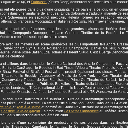
t Logan woke up)
et
Embrasse
(Kisses Deep) demeurent ses textes les plus connus
s ont été jouées dans plus d’une cinquantaine de pays et à ce jour, on en comp
tions dans une vingtaine de langues. Linda Gaboriau a traduit la majorité de ses
 Boris Schoemann en espagnol mexicain, Helena Tornero en espagnol europé
n allemand, Francesca Moccagatta en italien et Rostyslav Nyemtsev en ukrainien.
, elles ont été présentées dans les plus grandes maisons de théâtre dont 
’hui, la Compagnie Duceppe, l’Espace Go et le Théâtre de la Bordée. Le T
onde a créé à lui seul sept de ses œuvres.
boré avec les metteurs en scène québécois les plus importants tels André Brassar
, René-Richard Cyr, Claude Poissant, Gil Champagne, Daniel Meilleur, Miche
aulne. Marie-Josée Batien, Eda Holmes et Florent Siaud. C'est à Serge Denoncourt
plus de créations.
et ailleurs dans le monde, le Centre National des Arts, le Centaur , le Factory,
le Belfry, le CanStage, le Buddies in Bad Times, l’Alberta Theatre Projects, le Arts 
ux Shaw Festival et Stratford Festival ont produit également ses pièces. Tout c
y Theatre et le Brooklyn Academy of Music de New York, le Cor Theater de
 Conservatory Theater de San Francisco, le Prime Cut Theatre de Belfast, le Stuf
Teatro Argot de Rome, le Public de Bruxelles, le Teatro della Limonaia de Florenc
tre de Londres, le Théâtre national de Turin, le Nuevo Teatro nuovo et Teatro Me
a Fondation Onassis d’Athènes, le Theatri de Bucarest et le TR Warszawa de Varso
, Michel Marc Bouchard a été lauréat du Prix de la dramaturgie francophone 
r sa pièce
Tom à la ferme
. Il a été finaliste au Prix Soni Labou Tansi en 2004 et e
de l’oie
et
Tom à la ferme
et nommé au Grand Prix littéraire de la dramaturgie f
r
Christine, la reine garçon
.
La production
Les Muses orphelines
au Théâtre Tristan
tenu deux distinctions aux Molières en 2008.
re plus d’une soixantaine de productions de ses pièces dans les théâtres
ons le Théâtre du Ranelagh, le Tarmac, le Centre Georges-Pompidou, le Ti