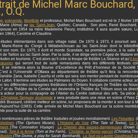
trait de Michel Marc Bouchard,
, O.Q.
ge
,
scénariste
,
librettiste
et professeur, Michel Marc Bouchard est né le 2 février 19
Marie (Alma) au
lac Saint-Jean
, Québec, Canada. Son père, René Bouchard, 
épouse en 1954 sa mère Madeleine Fleury, institutrice. Il aura quatre sœurs, L
en 1964), Caroline et Claudine.
es études élémentaires dans son village natal.
De 1970 à 1973, il poursuit ses
 Marie-Reine du Clergé à Métabetchouan au lac Saint-Jean dont la biblioth
t son nom. En 1975, il écrit et monte
Scandale
, sa première pièce, à la salle 
i de Taillon au lac Saint-Jean. Par la suite, il se dirige vers le Cégep de Matane 
tudes en tourisme. C’est alors qu’il crée la troupe de théâtre La Séance et qu’
il éc
 œuvres
qui seront tout de suite remarquées dans les différents festivals col
. Il se méritera alors la Bourse d’Excellence du Prêt d’honneur de la Société 
 C’est à l’Université d’Ottawa au département de théâtre qu’il fera la rencontr
 Danièle Zana, Isabelle Cauchy et celle qui sera son mentor pendant de nombreus
Lafon. Il termine ses études au Palmares du Doyen. Il collabore comme acteur, an
c les différentes compagnies théâtrales de l’Ontario français (le Théâtre du Nouv
 17 et du Théâtre de la Corvée qui deviendra le Théâtre du Trillium sous sa direc
sera acteur pour la compagnie de l’Atelier du Centre national des arts. Sa pièce
 Chrysippe Tanguay, écologiste
y sera produite dans une mise en scène d’Yves
dré Brassard, célèbre metteur en scène, lui proposera de la monter à son tour à 
’Aujourd’hui (1983). Cette arrivée de Michel Marc Bouchard sur la scène montréa
te pour la suite de sa carrière.
 de nombreuses pièces de théâtre traduites et jouées mondialement.
Les Feluettes
(L
phelines
(The Oprhans Muses)
,
L'Histoire de l'oie
(The Tale of Teeka)
,
Le 
ment
(
The Coronation Voyage
)
Le Chemin des passes-dangereuses
(Down D
oad)
,
Tom à la ferme
(Tom at the Farm)
,
Christine
, la Reine-garçon
(Christina,The
illusion
(The Divine, a play for Sarah Bernhardt),
La Nuit où Laurier Gaudreault s’e