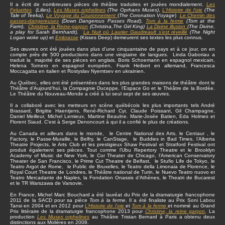
Il a écrit de nombreuses pièces de théâtre traduites et jouées mondialement.
Les
Feluettes
(Lilies)
,
Les Muses orphelines
(The Oprhans Muses)
,
L'Histoire de l'oie
(The
Tale of Teeka)
,
Le Voyage du Couronnement
(
The Coronation Voyage
)
Le Chemin des
passes-dangereuses
(Down Dangerous Passes Road)
,
Tom à la ferme
(Tom at the
Farm)
,
Christine
, la Reine-garçon
(Christina,The Girl King)
La Divine illusion
(The Divine,
a play for Sarah Bernhardt),
La Nuit où Laurier Gaudreault s’est réveillé
(The Night
Logan woke up)
et
Embrasse
(Kisses Deep) demeurent ses textes les plus connus.
Ses œuvres ont été jouées dans plus d’une cinquantaine de pays et à ce jour, on en
compte près de 500 productions dans une vingtaine de langues. Linda Gaboriau a
traduit la majorité de ses pièces en anglais, Boris Schoemann en espagnol mexicain,
Helena Tornero en espagnol européen, Frank Heibert en allemand, Francesca
Moccagatta en italien et Rostyslav Nyemtsev en ukrainien.
Au Québec, elles ont été présentées dans les plus grandes maisons de théâtre dont le
Théâtre d’Aujourd’hui, la Compagnie Duceppe, l’Espace Go et le Théâtre de la Bordée.
Le Théâtre du Nouveau-Monde a créé à lui seul sept de ses œuvres.
Il a collaboré avec les metteurs en scène québécois les plus importants tels André
Brassard, Brigitte Haentjens, René-Richard Cyr, Claude Poissant, Gil Champagne,
Daniel Meilleur, Michel Lemieux, Martine Beaulne. Marie-Josée Batien, Eda Holmes et
Florent Siaud. C'est à Serge Denoncourt à qui il a confié le plus de créations.
Au Canada et ailleurs dans le monde, le Centre National des Arts, le Centaur , le
Factory, le Passe-Muraille, le Belfry, le CanStage, le Buddies in Bad Times, l’Alberta
Theatre Projects, le Arts Club et les prestigieux Shaw Festival et Stratford Festival ont
produit également ses pièces. Tout comme l’Ubu Repertory Theatre et le Brooklyn
Academy of Music de New York, le Cor Theater de Chicago, l’American Conservatory
Theater de San Francisco, le Prime Cut Theatre de Belfast, le Stufio Life de Tokyo, le
Teatro Argot de Rome, le Public de Bruxelles, le Teatro della Limonaia de Florence, le
Royal Court Theatre de Londres, le Théâtre national de Turin, le Nuevo Teatro nuovo et
Teatro Mercadante de Naples, la Fondation Onassis d’Athènes, le Theatri de Bucarest
et le TR Warszawa de Varsovie.
En France, Michel Marc Bouchard a été lauréat du Prix de la dramaturgie francophone
2011 de la SACD pour sa pièce
Tom à la ferme
. Il a été finaliste au Prix Soni Labou
Tansi en 2004 et en 2012 pour
L’Histoire de l’oie
et
Tom à la ferme
et nommé au Grand
Prix littéraire de la dramaturgie francophone 2013 pour
Christine, la reine garçon
.
La
production
Les Muses orphelines
au Théâtre Tristan Bernard à Paris a obtenu deux
distinctions aux Molières en 2008.