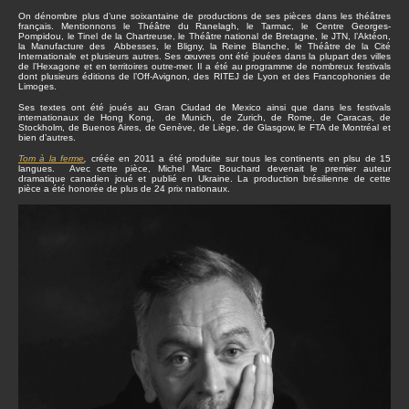
On dénombre plus d’une soixantaine de productions de ses pièces dans les théâtres
français. Mentionnons le Théâtre du Ranelagh, le Tarmac, le Centre Georges-
Pompidou, le Tinel de la Chartreuse, le Théâtre national de Bretagne, le JTN, l’Aktéon,
la Manufacture des Abbesses, le Bligny, la Reine Blanche, le Théâtre de la Cité
Internationale et plusieurs autres. Ses œuvres ont été jouées dans la plupart des villes
de l’Hexagone et en territoires outre-mer. Il a été au programme de nombreux festivals
dont plusieurs éditions de l’Off-Avignon, des RITEJ de Lyon et des Francophonies de
Limoges.
Ses textes ont été joués au Gran Ciudad de Mexico ainsi que dans les festivals
internationaux de Hong Kong, de Munich, de Zurich, de Rome, de Caracas, de
Stockholm, de Buenos Aires, de Genève, de Liège, de Glasgow, le FTA de Montréal et
bien d’autres.
Tom à la ferme
,
créée en 2011 a été produite sur tous les continents en plsu de 15
langues. Avec cette pièce, Michel Marc Bouchard devenait le premier auteur
dramatique canadien joué et publié en Ukraine. La production brésilienne de cette
pièce a été honorée de plus de 24 prix nationaux.