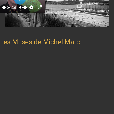
Play
04:36
ay
Mute
Settings
Enter
fullscreen
Les Muses de Michel Marc