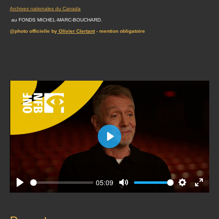
Archives nationales du Canada
au FONDS MICHEL-MARC-BOUCHARD.
@photo officielle by
Olivier Clertant
- mention obligatoire
Play
05:09
Play
Mute
Settings
Enter
fullscr