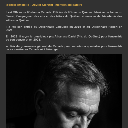
@photo officielle -
Olivier Clertant
- mention obligatoire
Il est Officier de l'Ordre du Canada, Officierr de l'Ordre du Québec, Membre de l’ordre du
Bleuet, Compagnon des arts et des lettres du Québec et membre de l’Académie des
lettres du Québec.
Il a fait son entrée au Dictionnaire Larousse en 2015 et au Dictionnaire Robert en
2026.
En 2021, il reçoit le prestigieux prix Athanase-David (Prix du Québec) pour l’ensemble
de son oeuvre et en 2023,
le Prix du gouverneur général du Canada pour les arts du spectable pour l'ensemble
de sa carrière au Canada et à l'étranger.