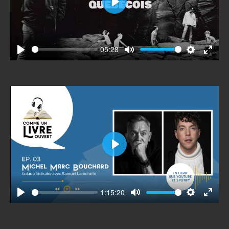
Play
05:28
Play
Mute
Settings
Enter
fullscr
Play
1:15:20
Play
Mute
Settings
Enter
fullscr