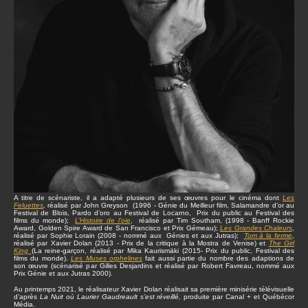
A titre de scénariste, il a adapté plusieurs de ses œuvres pour le cinéma dont
Les
Feluettes
,
réalisé par John Greyson (1996 - Génie du Meilleur film, Salamandre d’or au
Festival de Blois, Pardo d’oro au Festival de Locarno, Prix du public au Festival des
films du monde);
L’Histoire de l’oie
, réalisé par Tim Southam, (1998 - Banff Rockie
Award, Golden Spire Award de San Francisco et Prix Gémeau);
Les Grandes Chaleurs
,
réalisé par Sophie Lorain (2008 - nommé aux Génies et aux Jutras);
Tom à la ferme
,
réalisé par Xavier Dolan (2013 - Prix de la critique à la Mostra de Venise) et
The Girl
King
(La reine-garçon, réalisé par Mika Kaurismäki (2015- Prix du public, Festival des
films du monde).
Les Muses orphelines
fait aussi partie du nombre des adaptions de
son œuvre (scénarisé par Gilles Desjardins et réalisé par Robert Favreau, nommé aux
Prix Génie et aux Jutras 2000).
Au printemps 2021, le réalisateur Xavier Dolan réalisait sa première minisérie télévisuelle
d’après
La Nuit où Laurier Gaudreault s’est réveillé,
produite par Canal + et Québécor
Média.