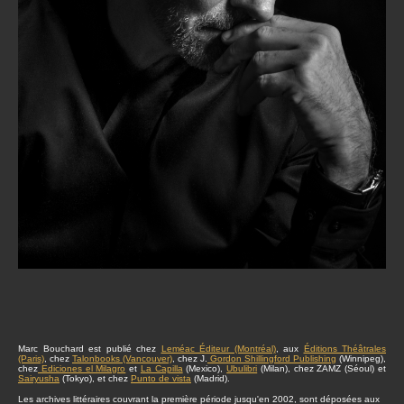
Marc Bouchard est publié chez
Leméac Éditeur (Montréal)
, aux
Éditions Théâtrales
(Paris)
, chez
Talonbooks (Vancouver)
, chez J.
Gordon Shillingford Publishing
(Winnipeg),
chez
Ediciones el Milagro
et
La Capilla
(Mexico),
Ubulibri
(Milan), chez ZAMZ (Séoul) et
Sairyusha
(Tokyo), et chez
Punto de vista
(Madrid).
Les archives littéraires couvrant la première période jusqu'en 2002, sont déposées aux