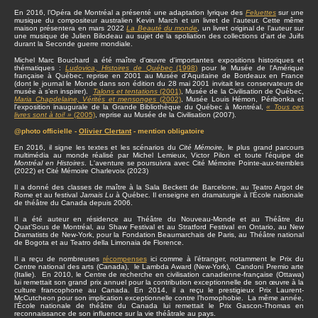
En 2016, l’Opéra de Montréal a présenté une adaptation lyrique des
Feluettes
sur une
musique du compositeur australien Kevin March et un livret de l’auteur. Cette même
maison présentera en mars 2022
La Beauté du monde
, un livret original de l’auteur sur
une musique de Julien Bilodeau au sujet de la spoliation des collections d’art de Juifs
durant la Seconde guerre mondiale.
Michel Marc Bouchard a été maître d'œuvre d'importantes expositions historiques et
thématiques :
Ludovica, Histoires de Québec
(1998)
pour le Musée de l'Amérique
française à Québec, reprise en 2001 au Musée d'Aquitaine de Bordeaux en France
(dont le journal le Monde dans son édition du 28 mai 2001 invitait les conservateurs de
musée à s’en inspirer).
Talons et tentations
(2001)
, Musée de la Civilisation de Québec,
Maria Chapdelaine, Vérités et mensonges
(2002)
, Musée Louis Hémon, Péribonka et
l'exposition inaugurale de la Grande Bibliothèque du Québec à Montréal,
« Tous ces
livres sont à toi! »
(2005)
, reprise au Musée de la Civilisation (2007).
@photo officielle -
Olivier Clertant
- mention obligatoire
En 2016, il signe les textes et les scénarios du
Cité Mémoire,
le plus grand parcours
multimédia au monde réalisé par Michel Lemieux, Victor Pilon et toute l'équipe de
Montréal en Histoires
. L'aventure se poursuivra avec Cité Mémoire Pointe-aux-trembles
(2022) et Cité Mémoire Charlevoix (2023)
Il a donné des classes de maître à la Sala Beckett de Barcelone, au Teatro Argot de
Rome et au festival
Jamais Lu
à Québec. Il enseigne en dramaturgie à l’École nationale
de théâtre du Canada depuis 2006.
Il a été auteur en résidence au Théâtre du Nouveau-Monde et au Théâtre du
Quat’Sous de Montréal, au Shaw Festival et au Stratford Festival en Ontario, au New
Dramatists de New-York, pour la Fondation Beaumarchais de Paris, au Théâtre national
de Bogota et au Teatro della Limonaia de Florence.
Il a reçu de nombreuses
récompenses
ici comme à l’étranger, notamment le Prix du
Centre national des arts (Canada), le Lambda Award (New-York), Candoni Premio arte
(Italie). En 2010, le Centre de recherche en civilisation canadienne-française (Ottawa)
lui remettait son grand prix annuel pour la contribution exceptionnelle de son œuvre à la
culture francophone au Canada. En 2014, il a reçu le prestigieux Prix Laurent-
McCutcheon pour son implication exceptionnelle contre l’homophobie. La même année,
l’École nationale de théâtre du Canada lui remettait le Prix Gascon-Thomas en
reconnaissance de son influence sur la vie théâtrale au pays.