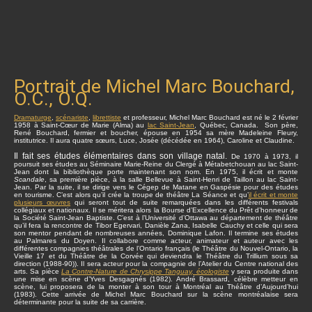
Portrait de Michel Marc Bouchard,
O.C., O.Q.
Dramaturge
,
scénariste
,
librettiste
et professeur, Michel Marc Bouchard est né le 2 février
1958 à Saint-Cœur de Marie (Alma) au
lac Saint-Jean
, Québec, Canada. Son père,
René Bouchard, fermier et boucher, épouse en 1954 sa mère Madeleine Fleury,
institutrice. Il aura quatre sœurs, Luce, Josée (décédée en 1964), Caroline et Claudine.
Il fait ses études élémentaires dans son village natal.
De 1970 à 1973, il
poursuit ses études au Séminaire Marie-Reine du Clergé à Métabetchouan au lac Saint-
Jean dont la bibliothèque porte maintenant son nom. En 1975, il écrit et monte
Scandale
, sa première pièce, à la salle Bellevue à Saint-Henri de Taillon au lac Saint-
Jean. Par la suite, il se dirige vers le Cégep de Matane en Gaspésie pour des études
en tourisme. C’est alors qu’il crée la troupe de théâtre La Séance et qu’
il écrit et monte
plusieurs œuvres
qui seront tout de suite remarquées dans les différents festivals
collégiaux et nationaux. Il se méritera alors la Bourse d’Excellence du Prêt d’honneur de
la Société Saint-Jean Baptiste. C’est à l’Université d’Ottawa au département de théâtre
qu’il fera la rencontre de Tibor Egervari, Danièle Zana, Isabelle Cauchy et celle qui sera
son mentor pendant de nombreuses années, Dominique Lafon. Il termine ses études
au Palmares du Doyen. Il collabore comme acteur, animateur et auteur avec les
différentes compagnies théâtrales de l’Ontario français (le Théâtre du Nouvel-Ontario, la
Vieille 17 et du Théâtre de la Corvée qui deviendra le Théâtre du Trillium sous sa
direction (1988-90)). Il sera acteur pour la compagnie de l’Atelier du Centre national des
arts. Sa pièce
La Contre-Nature de Chrysippe Tanguay, écologiste
y sera produite dans
une mise en scène d’Yves Desgagnés (1982). André Brassard, célèbre metteur en
scène, lui proposera de la monter à son tour à Montréal au Théâtre d’Aujourd’hui
(1983). Cette arrivée de Michel Marc Bouchard sur la scène montréalaise sera
déterminante pour la suite de sa carrière.