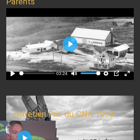
Parents
Play
03:24
Play
Mute
Settings
PIP
Enter
fullscr
Entretien Prix du CNA 1993