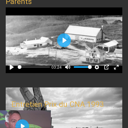
Parents
Play
03:24
Play
Mute
Settings
PIP
Enter
fullscr
Entretien Prix du CNA 1993