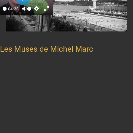
Play
04:36
ay
Mute
Settings
Enter
fullscreen
Les Muses de Michel Marc