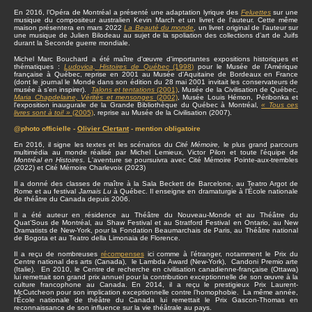
En 2016, l’Opéra de Montréal a présenté une adaptation lyrique des
Feluettes
sur une
musique du compositeur australien Kevin March et un livret de l’auteur. Cette même
maison présentera en mars 2022
La Beauté du monde
, un livret original de l’auteur sur
une musique de Julien Bilodeau au sujet de la spoliation des collections d’art de Juifs
durant la Seconde guerre mondiale.
Michel Marc Bouchard a été maître d'œuvre d'importantes expositions historiques et
thématiques :
Ludovica, Histoires de Québec
(1998)
pour le Musée de l'Amérique
française à Québec, reprise en 2001 au Musée d'Aquitaine de Bordeaux en France
(dont le journal le Monde dans son édition du 28 mai 2001 invitait les conservateurs de
musée à s’en inspirer).
Talons et tentations
(2001)
, Musée de la Civilisation de Québec,
Maria Chapdelaine, Vérités et mensonges
(2002)
, Musée Louis Hémon, Péribonka et
l'exposition inaugurale de la Grande Bibliothèque du Québec à Montréal,
« Tous ces
livres sont à toi! »
(2005)
, reprise au Musée de la Civilisation (2007).
@photo officielle -
Olivier Clertant
- mention obligatoire
En 2016, il signe les textes et les scénarios du
Cité Mémoire,
le plus grand parcours
multimédia au monde réalisé par Michel Lemieux, Victor Pilon et toute l'équipe de
Montréal en Histoires
. L'aventure se poursuivra avec Cité Mémoire Pointe-aux-trembles
(2022) et Cité Mémoire Charlevoix (2023)
Il a donné des classes de maître à la Sala Beckett de Barcelone, au Teatro Argot de
Rome et au festival
Jamais Lu
à Québec. Il enseigne en dramaturgie à l’École nationale
de théâtre du Canada depuis 2006.
Il a été auteur en résidence au Théâtre du Nouveau-Monde et au Théâtre du
Quat’Sous de Montréal, au Shaw Festival et au Stratford Festival en Ontario, au New
Dramatists de New-York, pour la Fondation Beaumarchais de Paris, au Théâtre national
de Bogota et au Teatro della Limonaia de Florence.
Il a reçu de nombreuses
récompenses
ici comme à l’étranger, notamment le Prix du
Centre national des arts (Canada), le Lambda Award (New-York), Candoni Premio arte
(Italie). En 2010, le Centre de recherche en civilisation canadienne-française (Ottawa)
lui remettait son grand prix annuel pour la contribution exceptionnelle de son œuvre à la
culture francophone au Canada. En 2014, il a reçu le prestigieux Prix Laurent-
McCutcheon pour son implication exceptionnelle contre l’homophobie. La même année,
l’École nationale de théâtre du Canada lui remettait le Prix Gascon-Thomas en
reconnaissance de son influence sur la vie théâtrale au pays.