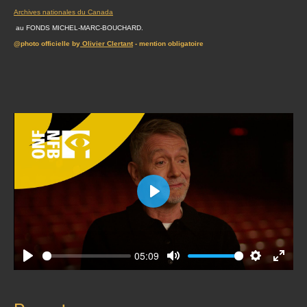
Archives nationales du Canada
au FONDS MICHEL-MARC-BOUCHARD.
@photo officielle by
Olivier Clertant
- mention obligatoire
Play
05:09
Play
Mute
Settings
Enter
fullscr