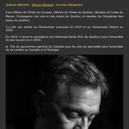
@photo officielle -
Olivier Clertant
- mention obligatoire
Il est Officier de l'Ordre du Canada, Officierr de l'Ordre du Québec, Membre de l’ordre du
Bleuet, Compagnon des arts et des lettres du Québec et membre de l’Académie des
lettres du Québec.
Il a fait son entrée au Dictionnaire Larousse en 2015 et au Dictionnaire Robert en
2026.
En 2021, il reçoit le prestigieux prix Athanase-David (Prix du Québec) pour l’ensemble
de son oeuvre et en 2023,
le Prix du gouverneur général du Canada pour les arts du spectable pour l'ensemble
de sa carrière au Canada et à l'étranger.