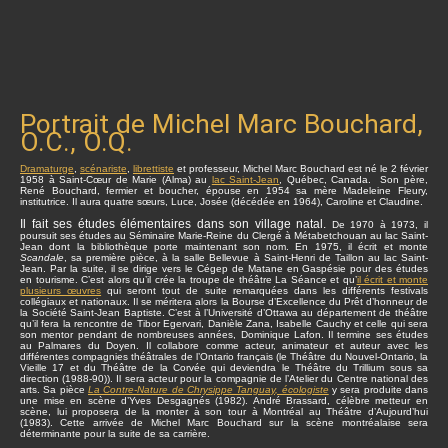
Portrait de Michel Marc Bouchard,
O.C., O.Q.
Dramaturge
,
scénariste
,
librettiste
et professeur, Michel Marc Bouchard est né le 2 février
1958 à Saint-Cœur de Marie (Alma) au
lac Saint-Jean
, Québec, Canada. Son père,
René Bouchard, fermier et boucher, épouse en 1954 sa mère Madeleine Fleury,
institutrice. Il aura quatre sœurs, Luce, Josée (décédée en 1964), Caroline et Claudine.
Il fait ses études élémentaires dans son village natal.
De 1970 à 1973, il
poursuit ses études au Séminaire Marie-Reine du Clergé à Métabetchouan au lac Saint-
Jean dont la bibliothèque porte maintenant son nom. En 1975, il écrit et monte
Scandale
, sa première pièce, à la salle Bellevue à Saint-Henri de Taillon au lac Saint-
Jean. Par la suite, il se dirige vers le Cégep de Matane en Gaspésie pour des études
en tourisme. C’est alors qu’il crée la troupe de théâtre La Séance et qu’
il écrit et monte
plusieurs œuvres
qui seront tout de suite remarquées dans les différents festivals
collégiaux et nationaux. Il se méritera alors la Bourse d’Excellence du Prêt d’honneur de
la Société Saint-Jean Baptiste. C’est à l’Université d’Ottawa au département de théâtre
qu’il fera la rencontre de Tibor Egervari, Danièle Zana, Isabelle Cauchy et celle qui sera
son mentor pendant de nombreuses années, Dominique Lafon. Il termine ses études
au Palmares du Doyen. Il collabore comme acteur, animateur et auteur avec les
différentes compagnies théâtrales de l’Ontario français (le Théâtre du Nouvel-Ontario, la
Vieille 17 et du Théâtre de la Corvée qui deviendra le Théâtre du Trillium sous sa
direction (1988-90)). Il sera acteur pour la compagnie de l’Atelier du Centre national des
arts. Sa pièce
La Contre-Nature de Chrysippe Tanguay, écologiste
y sera produite dans
une mise en scène d’Yves Desgagnés (1982). André Brassard, célèbre metteur en
scène, lui proposera de la monter à son tour à Montréal au Théâtre d’Aujourd’hui
(1983). Cette arrivée de Michel Marc Bouchard sur la scène montréalaise sera
déterminante pour la suite de sa carrière.