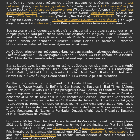
Il a écrit de nombreuses pièces de théâtre traduites et jouées mondialement.
Les
Feluettes
(Lilies)
,
Les Muses orphelines
(The Oprhans Muses)
,
L'Histoire de l'oie
(The
Tale of Teeka)
,
Le Voyage du Couronnement
(
The Coronation Voyage
)
Le Chemin des
passes-dangereuses
(Down Dangerous Passes Road)
,
Tom à la ferme
(Tom at the
Farm)
,
Christine
, la Reine-garçon
(Christina,The Girl King)
La Divine illusion
(The Divine,
a play for Sarah Bernhardt),
La Nuit où Laurier Gaudreault s’est réveillé
(The Night
Logan woke up)
et
Embrasse
(Kisses Deep) demeurent ses textes les plus connus.
Ses œuvres ont été jouées dans plus d’une cinquantaine de pays et à ce jour, on en
compte près de 500 productions dans une vingtaine de langues. Linda Gaboriau a
traduit la majorité de ses pièces en anglais, Boris Schoemann en espagnol mexicain,
Helena Tornero en espagnol européen, Frank Heibert en allemand, Francesca
Moccagatta en italien et Rostyslav Nyemtsev en ukrainien.
Au Québec, elles ont été présentées dans les plus grandes maisons de théâtre dont le
Théâtre d’Aujourd’hui, la Compagnie Duceppe, l’Espace Go et le Théâtre de la Bordée.
Le Théâtre du Nouveau-Monde a créé à lui seul sept de ses œuvres.
Il a collaboré avec les metteurs en scène québécois les plus importants tels André
Brassard, Brigitte Haentjens, René-Richard Cyr, Claude Poissant, Gil Champagne,
Daniel Meilleur, Michel Lemieux, Martine Beaulne. Marie-Josée Batien, Eda Holmes et
Florent Siaud. C'est à Serge Denoncourt à qui il a confié le plus de créations.
Au Canada et ailleurs dans le monde, le Centre National des Arts, le Centaur , le
Factory, le Passe-Muraille, le Belfry, le CanStage, le Buddies in Bad Times, l’Alberta
Theatre Projects, le Arts Club et les prestigieux Shaw Festival et Stratford Festival ont
produit également ses pièces. Tout comme l’Ubu Repertory Theatre et le Brooklyn
Academy of Music de New York, le Cor Theater de Chicago, l’American Conservatory
Theater de San Francisco, le Prime Cut Theatre de Belfast, le Stufio Life de Tokyo, le
Teatro Argot de Rome, le Public de Bruxelles, le Teatro della Limonaia de Florence, le
Royal Court Theatre de Londres, le Théâtre national de Turin, le Nuevo Teatro nuovo et
Teatro Mercadante de Naples, la Fondation Onassis d’Athènes, le Theatri de Bucarest
et le TR Warszawa de Varsovie.
En France, Michel Marc Bouchard a été lauréat du Prix de la dramaturgie francophone
2011 de la SACD pour sa pièce
Tom à la ferme
. Il a été finaliste au Prix Soni Labou
Tansi en 2004 et en 2012 pour
L’Histoire de l’oie
et
Tom à la ferme
et nommé au Grand
Prix littéraire de la dramaturgie francophone 2013 pour
Christine, la reine garçon
.
La
production
Les Muses orphelines
au Théâtre Tristan Bernard à Paris a obtenu deux
distinctions aux Molières en 2008.