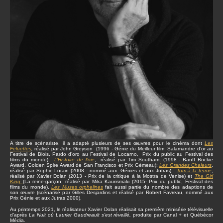
A titre de scénariste, il a adapté plusieurs de ses œuvres pour le cinéma dont
Les
Feluettes
,
réalisé par John Greyson (1996 - Génie du Meilleur film, Salamandre d’or au
Festival de Blois, Pardo d’oro au Festival de Locarno, Prix du public au Festival des
films du monde);
L’Histoire de l’oie
, réalisé par Tim Southam, (1998 - Banff Rockie
Award, Golden Spire Award de San Francisco et Prix Gémeau);
Les Grandes Chaleurs
,
réalisé par Sophie Lorain (2008 - nommé aux Génies et aux Jutras);
Tom à la ferme
,
réalisé par Xavier Dolan (2013 - Prix de la critique à la Mostra de Venise) et
The Girl
King
(La reine-garçon, réalisé par Mika Kaurismäki (2015- Prix du public, Festival des
films du monde).
Les Muses orphelines
fait aussi partie du nombre des adaptions de
son œuvre (scénarisé par Gilles Desjardins et réalisé par Robert Favreau, nommé aux
Prix Génie et aux Jutras 2000).
Au printemps 2021, le réalisateur Xavier Dolan réalisait sa première minisérie télévisuelle
d’après
La Nuit où Laurier Gaudreault s’est réveillé,
produite par Canal + et Québécor
Média.