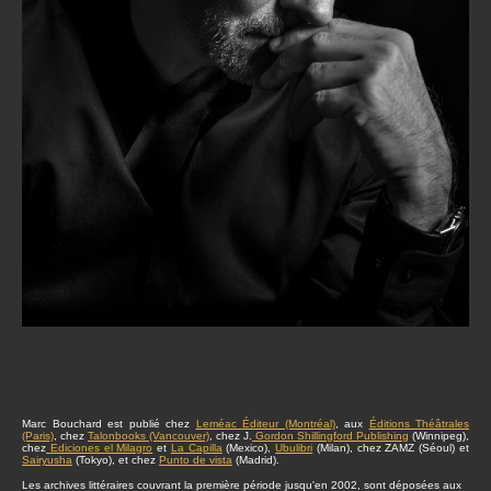
Marc Bouchard est publié chez
Leméac Éditeur (Montréal)
, aux
Éditions Théâtrales
(Paris)
, chez
Talonbooks (Vancouver)
, chez J.
Gordon Shillingford Publishing
(Winnipeg),
chez
Ediciones el Milagro
et
La Capilla
(Mexico),
Ubulibri
(Milan), chez ZAMZ (Séoul) et
Sairyusha
(Tokyo), et chez
Punto de vista
(Madrid).
Les archives littéraires couvrant la première période jusqu'en 2002, sont déposées aux