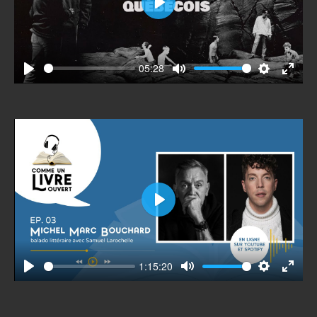
Play
05:28
Play
Mute
Settings
Enter
fullscr
Play
1:15:20
Play
Mute
Settings
Enter
fullscr