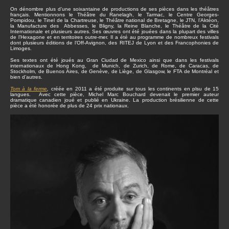
On dénombre plus d’une soixantaine de productions de ses pièces dans les théâtres
français. Mentionnons le Théâtre du Ranelagh, le Tarmac, le Centre Georges-
Pompidou, le Tinel de la Chartreuse, le Théâtre national de Bretagne, le JTN, l’Aktéon,
la Manufacture des Abbesses, le Bligny, la Reine Blanche, le Théâtre de la Cité
Internationale et plusieurs autres. Ses œuvres ont été jouées dans la plupart des villes
de l’Hexagone et en territoires outre-mer. Il a été au programme de nombreux festivals
dont plusieurs éditions de l’Off-Avignon, des RITEJ de Lyon et des Francophonies de
Limoges.
Ses textes ont été joués au Gran Ciudad de Mexico ainsi que dans les festivals
internationaux de Hong Kong, de Munich, de Zurich, de Rome, de Caracas, de
Stockholm, de Buenos Aires, de Genève, de Liège, de Glasgow, le FTA de Montréal et
bien d’autres.
Tom à la ferme
,
créée en 2011 a été produite sur tous les continents en plsu de 15
langues. Avec cette pièce, Michel Marc Bouchard devenait le premier auteur
dramatique canadien joué et publié en Ukraine. La production brésilienne de cette
pièce a été honorée de plus de 24 prix nationaux.