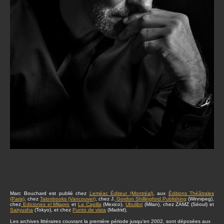
Marc Bouchard est publié chez
Leméac Éditeur (Montréal)
, aux
Éditions Théâtrales
(Paris)
, chez
Talonbooks (Vancouver)
, chez J.
Gordon Shillingford Publishing
(Winnipeg),
chez
Ediciones el Milagro
et
La Capilla
(Mexico),
Ubulibri
(Milan), chez ZAMZ (Séoul) et
Sairyusha
(Tokyo), et chez
Punto de vista
(Madrid).
Les archives littéraires couvrant la première période jusqu'en 2002, sont déposées aux