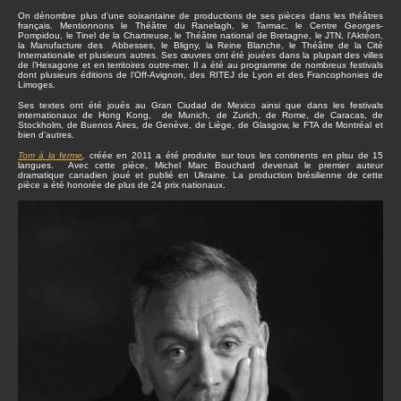
On dénombre plus d’une soixantaine de productions de ses pièces dans les théâtres
français. Mentionnons le Théâtre du Ranelagh, le Tarmac, le Centre Georges-
Pompidou, le Tinel de la Chartreuse, le Théâtre national de Bretagne, le JTN, l’Aktéon,
la Manufacture des Abbesses, le Bligny, la Reine Blanche, le Théâtre de la Cité
Internationale et plusieurs autres. Ses œuvres ont été jouées dans la plupart des villes
de l’Hexagone et en territoires outre-mer. Il a été au programme de nombreux festivals
dont plusieurs éditions de l’Off-Avignon, des RITEJ de Lyon et des Francophonies de
Limoges.
Ses textes ont été joués au Gran Ciudad de Mexico ainsi que dans les festivals
internationaux de Hong Kong, de Munich, de Zurich, de Rome, de Caracas, de
Stockholm, de Buenos Aires, de Genève, de Liège, de Glasgow, le FTA de Montréal et
bien d’autres.
Tom à la ferme
,
créée en 2011 a été produite sur tous les continents en plsu de 15
langues. Avec cette pièce, Michel Marc Bouchard devenait le premier auteur
dramatique canadien joué et publié en Ukraine. La production brésilienne de cette
pièce a été honorée de plus de 24 prix nationaux.