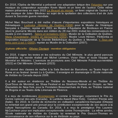
En 2016, l’Opéra de Montréal a présenté une adaptation lyrique des
Feluettes
sur une
musique du compositeur australien Kevin March et un livret de l’auteur. Cette même
maison présentera en mars 2022
La Beauté du monde
, un livret original de l’auteur sur
une musique de Julien Bilodeau au sujet de la spoliation des collections d’art de Juifs
durant la Seconde guerre mondiale.
Michel Marc Bouchard a été maître d'œuvre d'importantes expositions historiques et
thématiques :
Ludovica, Histoires de Québec
(1998)
pour le Musée de l'Amérique
française à Québec, reprise en 2001 au Musée d'Aquitaine de Bordeaux en France
(dont le journal le Monde dans son édition du 28 mai 2001 invitait les conservateurs de
musée à s’en inspirer).
Talons et tentations
(2001)
, Musée de la Civilisation de Québec,
Maria Chapdelaine, Vérités et mensonges
(2002)
, Musée Louis Hémon, Péribonka et
l'exposition inaugurale de la Grande Bibliothèque du Québec à Montréal,
« Tous ces
livres sont à toi! »
(2005)
, reprise au Musée de la Civilisation (2007).
@photo officielle -
Olivier Clertant
- mention obligatoire
En 2016, il signe les textes et les scénarios du
Cité Mémoire,
le plus grand parcours
multimédia au monde réalisé par Michel Lemieux, Victor Pilon et toute l'équipe de
Montréal en Histoires
. L'aventure se poursuivra avec Cité Mémoire Pointe-aux-trembles
(2022) et Cité Mémoire Charlevoix (2023)
Il a donné des classes de maître à la Sala Beckett de Barcelone, au Teatro Argot de
Rome et au festival
Jamais Lu
à Québec. Il enseigne en dramaturgie à l’École nationale
de théâtre du Canada depuis 2006.
Il a été auteur en résidence au Théâtre du Nouveau-Monde et au Théâtre du
Quat’Sous de Montréal, au Shaw Festival et au Stratford Festival en Ontario, au New
Dramatists de New-York, pour la Fondation Beaumarchais de Paris, au Théâtre national
de Bogota et au Teatro della Limonaia de Florence.
Il a reçu de nombreuses
récompenses
ici comme à l’étranger, notamment le Prix du
Centre national des arts (Canada), le Lambda Award (New-York), Candoni Premio arte
(Italie). En 2010, le Centre de recherche en civilisation canadienne-française (Ottawa)
lui remettait son grand prix annuel pour la contribution exceptionnelle de son œuvre à la
culture francophone au Canada. En 2014, il a reçu le prestigieux Prix Laurent-
McCutcheon pour son implication exceptionnelle contre l’homophobie. La même année,
l’École nationale de théâtre du Canada lui remettait le Prix Gascon-Thomas en
reconnaissance de son influence sur la vie théâtrale au pays.