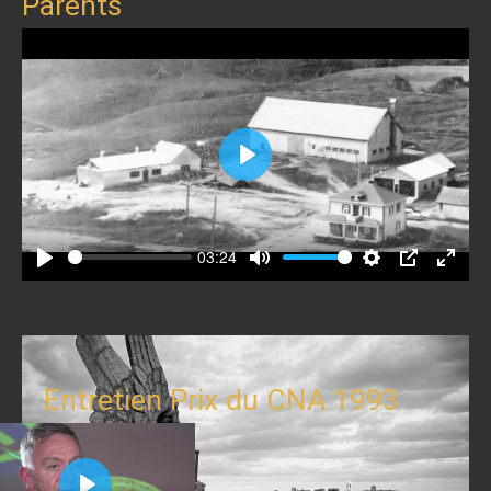
Parents
Play
03:24
Play
Mute
Settings
PIP
Enter
fullscr
Entretien Prix du CNA 1993