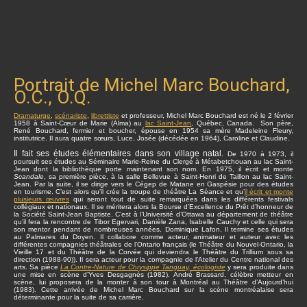
Portrait de Michel Marc Bouchard,
O.C., O.Q.
Dramaturge
,
scénariste
,
librettiste
et professeur, Michel Marc Bouchard est né le 2 février
1958 à Saint-Cœur de Marie (Alma) au
lac Saint-Jean
, Québec, Canada. Son père,
René Bouchard, fermier et boucher, épouse en 1954 sa mère Madeleine Fleury,
institutrice. Il aura quatre sœurs, Luce, Josée (décédée en 1964), Caroline et Claudine.
Il fait ses études élémentaires dans son village natal.
De 1970 à 1973, il
poursuit ses études au Séminaire Marie-Reine du Clergé à Métabetchouan au lac Saint-
Jean dont la bibliothèque porte maintenant son nom. En 1975, il écrit et monte
Scandale
, sa première pièce, à la salle Bellevue à Saint-Henri de Taillon au lac Saint-
Jean. Par la suite, il se dirige vers le Cégep de Matane en Gaspésie pour des études
en tourisme. C’est alors qu’il crée la troupe de théâtre La Séance et qu’
il écrit et monte
plusieurs œuvres
qui seront tout de suite remarquées dans les différents festivals
collégiaux et nationaux. Il se méritera alors la Bourse d’Excellence du Prêt d’honneur de
la Société Saint-Jean Baptiste. C’est à l’Université d’Ottawa au département de théâtre
qu’il fera la rencontre de Tibor Egervari, Danièle Zana, Isabelle Cauchy et celle qui sera
son mentor pendant de nombreuses années, Dominique Lafon. Il termine ses études
au Palmares du Doyen. Il collabore comme acteur, animateur et auteur avec les
différentes compagnies théâtrales de l’Ontario français (le Théâtre du Nouvel-Ontario, la
Vieille 17 et du Théâtre de la Corvée qui deviendra le Théâtre du Trillium sous sa
direction (1988-90)). Il sera acteur pour la compagnie de l’Atelier du Centre national des
arts. Sa pièce
La Contre-Nature de Chrysippe Tanguay, écologiste
y sera produite dans
une mise en scène d’Yves Desgagnés (1982). André Brassard, célèbre metteur en
scène, lui proposera de la monter à son tour à Montréal au Théâtre d’Aujourd’hui
(1983). Cette arrivée de Michel Marc Bouchard sur la scène montréalaise sera
déterminante pour la suite de sa carrière.