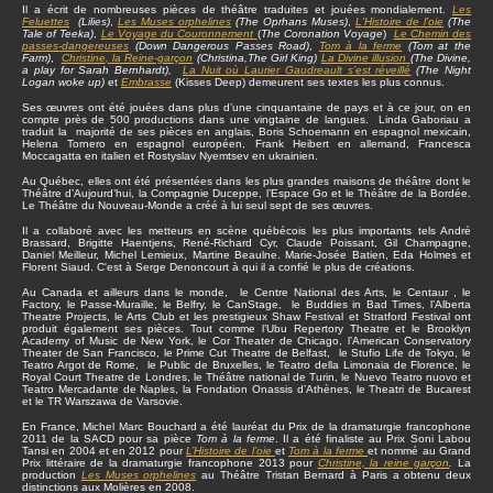
Il a écrit de nombreuses pièces de théâtre traduites et jouées mondialement.
Les
Feluettes
(Lilies)
,
Les Muses orphelines
(The Oprhans Muses)
,
L'Histoire de l'oie
(The
Tale of Teeka)
,
Le Voyage du Couronnement
(
The Coronation Voyage
)
Le Chemin des
passes-dangereuses
(Down Dangerous Passes Road)
,
Tom à la ferme
(Tom at the
Farm)
,
Christine
, la Reine-garçon
(Christina,The Girl King)
La Divine illusion
(The Divine,
a play for Sarah Bernhardt),
La Nuit où Laurier Gaudreault s’est réveillé
(The Night
Logan woke up)
et
Embrasse
(Kisses Deep) demeurent ses textes les plus connus.
Ses œuvres ont été jouées dans plus d’une cinquantaine de pays et à ce jour, on en
compte près de 500 productions dans une vingtaine de langues. Linda Gaboriau a
traduit la majorité de ses pièces en anglais, Boris Schoemann en espagnol mexicain,
Helena Tornero en espagnol européen, Frank Heibert en allemand, Francesca
Moccagatta en italien et Rostyslav Nyemtsev en ukrainien.
Au Québec, elles ont été présentées dans les plus grandes maisons de théâtre dont le
Théâtre d’Aujourd’hui, la Compagnie Duceppe, l’Espace Go et le Théâtre de la Bordée.
Le Théâtre du Nouveau-Monde a créé à lui seul sept de ses œuvres.
Il a collaboré avec les metteurs en scène québécois les plus importants tels André
Brassard, Brigitte Haentjens, René-Richard Cyr, Claude Poissant, Gil Champagne,
Daniel Meilleur, Michel Lemieux, Martine Beaulne. Marie-Josée Batien, Eda Holmes et
Florent Siaud. C'est à Serge Denoncourt à qui il a confié le plus de créations.
Au Canada et ailleurs dans le monde, le Centre National des Arts, le Centaur , le
Factory, le Passe-Muraille, le Belfry, le CanStage, le Buddies in Bad Times, l’Alberta
Theatre Projects, le Arts Club et les prestigieux Shaw Festival et Stratford Festival ont
produit également ses pièces. Tout comme l’Ubu Repertory Theatre et le Brooklyn
Academy of Music de New York, le Cor Theater de Chicago, l’American Conservatory
Theater de San Francisco, le Prime Cut Theatre de Belfast, le Stufio Life de Tokyo, le
Teatro Argot de Rome, le Public de Bruxelles, le Teatro della Limonaia de Florence, le
Royal Court Theatre de Londres, le Théâtre national de Turin, le Nuevo Teatro nuovo et
Teatro Mercadante de Naples, la Fondation Onassis d’Athènes, le Theatri de Bucarest
et le TR Warszawa de Varsovie.
En France, Michel Marc Bouchard a été lauréat du Prix de la dramaturgie francophone
2011 de la SACD pour sa pièce
Tom à la ferme
. Il a été finaliste au Prix Soni Labou
Tansi en 2004 et en 2012 pour
L’Histoire de l’oie
et
Tom à la ferme
et nommé au Grand
Prix littéraire de la dramaturgie francophone 2013 pour
Christine, la reine garçon
.
La
production
Les Muses orphelines
au Théâtre Tristan Bernard à Paris a obtenu deux
distinctions aux Molières en 2008.