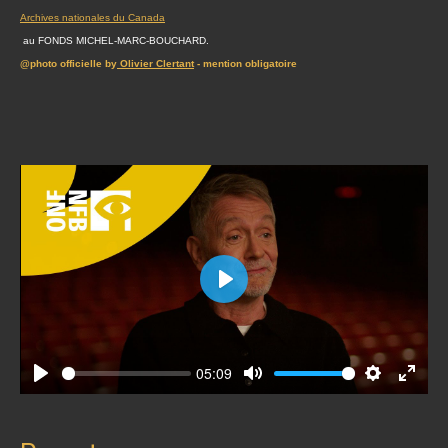
Archives nationales du Canada
au FONDS MICHEL-MARC-BOUCHARD.
@photo officielle by
Olivier Clertant
- mention obligatoire
Play
05:09
Play
Mute
Settings
Enter
fullscr