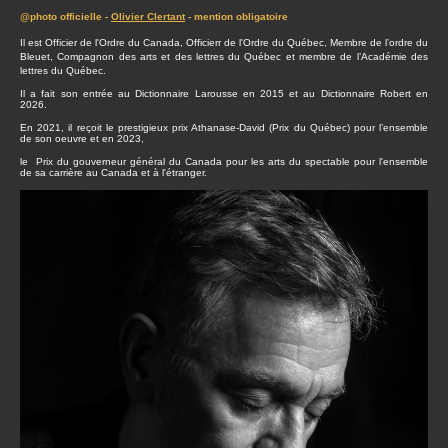
@photo officielle -
Olivier Clertant
- mention obligatoire
Il est Officier de l'Ordre du Canada, Officierr de l'Ordre du Québec, Membre de l’ordre du
Bleuet, Compagnon des arts et des lettres du Québec et membre de l’Académie des
lettres du Québec.
Il a fait son entrée au Dictionnaire Larousse en 2015 et au Dictionnaire Robert en
2026.
En 2021, il reçoit le prestigieux prix Athanase-David (Prix du Québec) pour l’ensemble
de son oeuvre et en 2023,
le Prix du gouverneur général du Canada pour les arts du spectable pour l'ensemble
de sa carrière au Canada et à l'étranger.