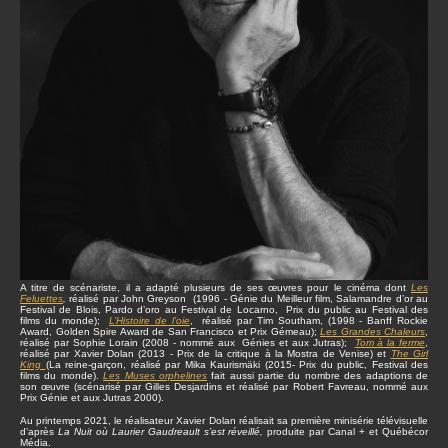
A titre de scénariste, il a adapté plusieurs de ses œuvres pour le cinéma dont
Les
Feluettes
,
réalisé par John Greyson (1996 - Génie du Meilleur film, Salamandre d’or au
Festival de Blois, Pardo d’oro au Festival de Locarno, Prix du public au Festival des
films du monde);
L’Histoire de l’oie
, réalisé par Tim Southam, (1998 - Banff Rockie
Award, Golden Spire Award de San Francisco et Prix Gémeau);
Les Grandes Chaleurs
,
réalisé par Sophie Lorain (2008 - nommé aux Génies et aux Jutras);
Tom à la ferme
,
réalisé par Xavier Dolan (2013 - Prix de la critique à la Mostra de Venise) et
The Girl
King
(La reine-garçon, réalisé par Mika Kaurismäki (2015- Prix du public, Festival des
films du monde).
Les Muses orphelines
fait aussi partie du nombre des adaptions de
son œuvre (scénarisé par Gilles Desjardins et réalisé par Robert Favreau, nommé aux
Prix Génie et aux Jutras 2000).
Au printemps 2021, le réalisateur Xavier Dolan réalisait sa première minisérie télévisuelle
d’après
La Nuit où Laurier Gaudreault s’est réveillé,
produite par Canal + et Québécor
Média.