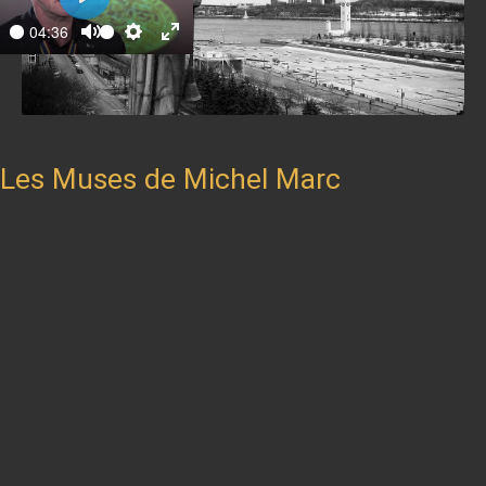
Play
04:36
ay
Mute
Settings
Enter
fullscreen
Les Muses de Michel Marc