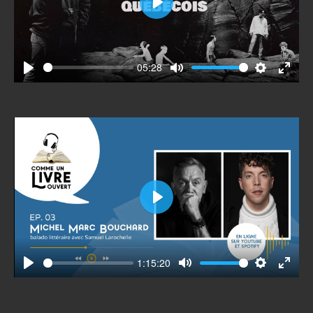
Play
05:28
Play
Mute
Settings
Enter
fullscr
Play
1:15:20
Play
Mute
Settings
Enter
fullscr