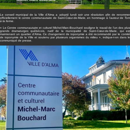
Le conseil municipal de la Ville d’Alma a adopté lundi soir une résolution afin de renommer
officiellement le centre communautaire de Saint-Cœur-de-Marie, en hommage à l’auteur de
Tom
à la ferme
.
« Le Centre communautaire et culturel Michel-Marc-Bouchard souligne le travail de l’un des plus
grands dramaturges québécois, natif de la municipalité de Saint-Cœur-de-Marie, qui est
maintenant un quartier d’Alma. Ce changement de toponymie a été recommandé par le comité
de toponymie de la Ville et soutenu par plusieurs organismes du milieu », indique-t-on dans le
communiqué de presse.