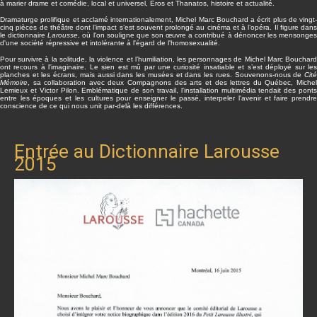
à marier drame et comédie, local et universel, Éros et Thanatos, histoire et actualité.
Dramaturge prolifique et acclamé internationalement, Michel Marc Bouchard a écrit plus de vingt-
cinq pièces de théâtre dont l’impact s’est souvent prolongé au cinéma et à l’opéra. Il figure dans
le dictionnaire
Larousse
, où l'on souligne que son œuvre a contribué à dénoncer les mensonge
d'une société répressive et intolérante à l'égard de l'homosexualité.
Pour survivre à la solitude, la violence et l’humiliation, les personnages de Michel Marc Bouchard
ont recours à l'imaginaire. Le sien est mû par une curiosité insatiable et s’est déployé sur les
planches et les écrans, mais aussi dans les musées et dans les rues. Souvenons-nous de
Cité
Mémoire
, sa collaboration avec deux Compagnons des arts et des lettres du Québec, Michel
Lemieux et Victor Pilon. Emblématique de son travail, l'installation multimédia tendait des ponts
entre les époques et les cultures pour enseigner le passé, interpeler l'avenir et faire prendre
conscience de ce qui nous unit par-delà les différences.
Entrée au Dictionnaire Larousse
2015