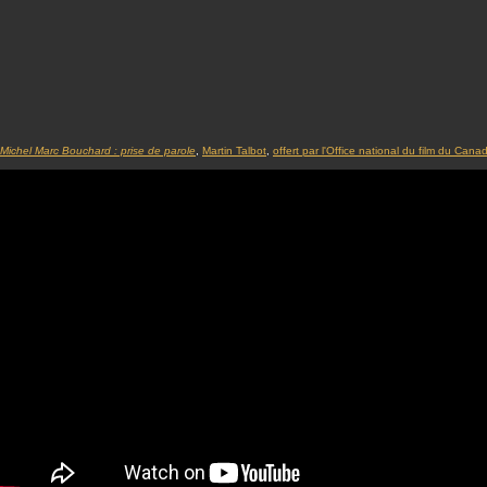
Michel Marc Bouchard : prise de parole
,
Martin Talbot
,
offert par l'Office national du film du Cana