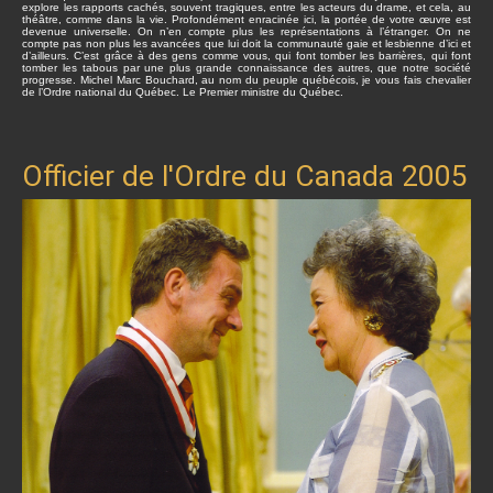
explore les rapports cachés, souvent tragiques, entre les acteurs du drame, et cela, au
théâtre, comme dans la vie. Profondément enracinée ici, la portée de votre œuvre est
devenue universelle. On n’en compte plus les représentations à l’étranger. On ne
compte pas non plus les avancées que lui doit la communauté gaie et lesbienne d’ici et
d’ailleurs. C’est grâce à des gens comme vous, qui font tomber les barrières, qui font
tomber les tabous par une plus grande connaissance des autres, que notre société
progresse. Michel Marc Bouchard, au nom du peuple québécois, je vous fais chevalier
de l’Ordre national du Québec. Le Premier ministre du Québec.
Officier de l'Ordre du Canada 2005