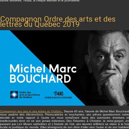
bande dessinée, l’essai, la critique littéraire et le journalisme.
Compagnon Ordre des arts et des
lettres du Québec 2019
Compagnon des arts et des lettres du Québec.
Depuis 40 ans, l'œuvre de Michel Marc Bouchar
nous assène des électrochocs. Provocatrices et touchantes, ses pièces questionnent notre
identité et notre rapport à l’autre en nous entraînant dans des aventures émotives et
intellectuelles dont on ne sort jamais indemnes. Des
Feluettes
à
Christine, la reine-garçon
, e
passant par
Les Muses orphelines
et
L'histoire de l'oie
, ses œuvres reflètent sa vision à la fois
lucide et poétique du monde. Elles témoignent de son désir d'aller vers l'autre et de son habileté