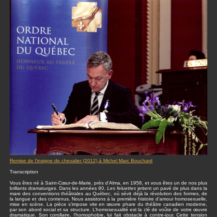
Remise de l'insigne de chevalier (2012) à
Michel Marc Bouchard
Transcription
Vous êtes né à Saint-Cœur-de-Marie, près d’Alma, en 1958, et vous êtes un de nos plus
brillants dramaturges. Dans les années 80,
Les feluettes
jettent un pavé de plus dans la
mare des conventions théâtrales au Québec, où sévit déjà la révolution des formes, de
la langue et des contenus. Nous assistons à la première histoire d’amour homosexuelle,
mise en scène. La pièce s’impose vite en œuvre phare du théâtre canadien moderne,
par son abord social et sa structure. L’homosexualité est la clé de voûte de votre œuvre
dramatique. Son corollaire, l’homophobie, lui fait obstacle à contre-jour. Cette tension