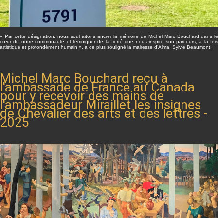
« Par cette désignation, nous souhaitons ancrer la mémoire de Michel Marc Bouchard dans le
cœur de notre communauté et témoigner de la fierté que nous inspire son parcours, à la fois
artistique et profondément humain », a de plus souligné la mairesse d’Alma, Sylvie Beaumont.
Michel Marc Bouchard reçu à
l'ambassade de France au Canada
pour y recevoir des mains de
l'ambassadeur Miraillet les insignes
de Chevalier des arts et des lettres -
2025