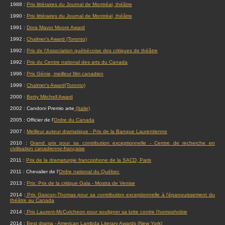
1988 :
Prix littéraires du Journal de Montréal, théâtre
1990 :
Prix littéraires du Journal de Montréal, théâtre
1991 :
Dora Mavor Moore Award
1992 :
Chalmer's Award
(Toronto)
1992 :
Prix de l'Association québécoise des critiques de théâtre
1992 :
Prix du Centre national des arts du Canada
1996 :
Prix Génie, meilleur film canadien
1999 :
Chalmer's Award(Toronto)
2000 :
Betty Mitchell Award
2002 : Candoni Premio arte
(Italie)
2005 : Officier de l'
Ordre du Canada
2007 :
Meilleur auteur dramatique - Prix de la Banque Laurentienne
2010 :
Grand prix pour sa contribution exceptionnelle - Centre de recherche en
civilisation canadienne-française
2011 :
Prix de la dramaturgie francophone de la SACD, Paris
2011 : Chevalier de l'
Ordre national du Québec
2013 :
Prix: Prix de la critique Gala - Mostra de Venise
2014 :
Prix Gascon-Thomas pour sa contribution exceptionnelle à l'épanouissement du
théâtre au Canada
2014 :
Prix Laurent-McCutcheon pour souligner sa lutte contre l'homophobie
2014 :
Best drama - American Lambda Literary Awards (New York)