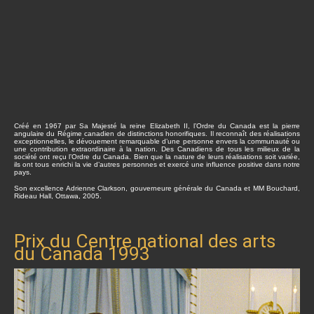
Créé en 1967 par Sa Majesté la reine Elizabeth II, l’Ordre du Canada est la pierre
angulaire du Régime canadien de distinctions honorifiques. Il reconnaît des réalisations
exceptionnelles, le dévouement remarquable d’une personne envers la communauté ou
une contribution extraordinaire à la nation. Des Canadiens de tous les milieux de la
société ont reçu l’Ordre du Canada. Bien que la nature de leurs réalisations soit variée,
ils ont tous enrichi la vie d’autres personnes et exercé une influence positive dans notre
pays.
Son excellence Adrienne Clarkson, gouverneure générale du Canada et MM Bouchard,
Rideau Hall, Ottawa, 2005.
Prix du Centre national des arts
du Canada 1993