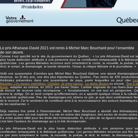
Le prix Athanase-David 2021 est remis à Michel Marc Bouchard pour l’ensemble
de son œuvre.
Comme il est spécifié sur le site du gouvernement du Québec : « Le prix Athanase-David est la
plus haute distinction attribuée à une personne pour sa contribution remarquable à la littérature
québécoise. Les genres littéraires reconnus sont notamment le conte, la nouvelle, la poésie, le
récit, le roman, la dramaturgie, la bande dessinée, l’essai, la critique littéraire et le journalisme. »
Voilà une quarantaine d’années que Michel Marc Bouchard élabore une œuvre dramaturgique
devenue, au fil des ans, une des plus importantes au Québec. Pas moins de 450 productions
théâtrales présentées dans une quarantaine de pays, parmi lesquelles on peut citer
Les
feluettes
,
Les muses orphelines
,
Christine, la reine-garçon
,
La divine illusion
ou encore,
Tom à l
ferme
, adaptée au cinéma, en 2013, par Xavier Dolan. L’artiste originaire du Lac-Saint-Jean se
dit étonné de recevoir cette récompense : « Soudainement, on voit tout en perspective. Ça
donne le vertige. On se rend compte qu’effectivement, on a apporté quelque chose à la culture,
à la société québécoise. Peu de dramaturges ont obtenu ce prix, je suis donc extrêmement fier
de le recevoir. J’ai le sentiment de contribuer ainsi à la reconnaissance des auteurs dramatiques,
de les représenter. »
Déjà maintes fois primé à l’internationale, Michel Marc Bouchard a abordé des thématiques,
qu’avant lui, peu ont osé explorer. Il a mis en scène des marginaux, des exclus de toutes sortes.
Il a entre autres milité pour les droits des homosexuels. Et, en plus de sa rigueur dramaturgique,
c’est bien l’audace du dramaturge qui a ici été récompensée.
Le prix Athanase-David est la plus haute distinction attribuée à une personne pour sa
contribution remarquable à la littérature québécoise. Les genres littéraires reconnus aux fins de
ce prix sont notamment le conte, la nouvelle, la poésie, le récit, le roman, la dramaturgie, la