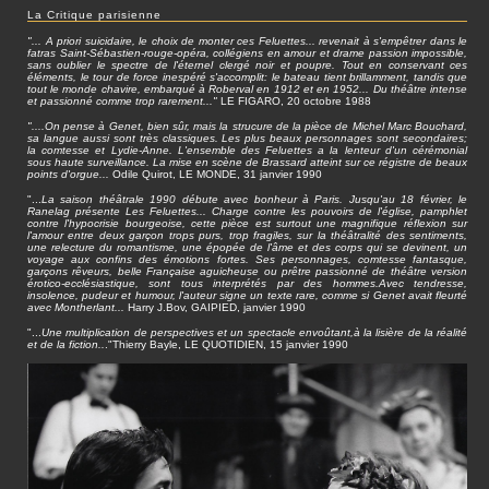
La Critique parisienne
"... A priori suicidaire, le choix de monter ces Feluettes... revenait à s'empêtrer dans le
fatras Saint-Sébastien-rouge-opéra, collégiens en amour et drame passion impossible,
sans oublier le spectre de l'éternel clergé noir et poupre. Tout en conservant ces
éléments, le tour de force inespéré s'accomplit: le bateau tient brillamment, tandis que
tout le monde chavire, embarqué à Roberval en 1912 et en 1952... Du théâtre intense
et passionné comme trop rarement..."
LE FIGARO, 20 octobre 1988
"....On pense à Genet, bien sûr, mais la strucure de la pièce de Michel Marc Bouchard,
sa langue aussi sont très classiques. Les plus beaux personnages sont secondaires;
la comtesse et Lydie-Anne. L'ensemble des Feluettes a la lenteur d'un cérémonial
sous haute surveillance. La mise en scène de Brassard atteint sur ce régistre de beaux
points d'orgue...
Odile Quirot, LE MONDE, 31 janvier 1990
"...
La saison théâtrale 1990 débute avec bonheur à Paris. Jusqu'au 18 février, le
Ranelag présente Les Feluettes... Charge contre les pouvoirs de l'église, pamphlet
contre l'hypocrisie bourgeoise, cette pièce est surtout une magnifique réflexion sur
l'amour entre deux garçon trops purs, trop fragiles, sur la théâtralité des sentiments,
une relecture du romantisme, une épopée de l'âme et des corps qui se devinent, un
voyage aux confins des émotions fortes. Ses personnages, comtesse fantasque,
garçons rêveurs, belle Française aguicheuse ou prêtre passionné de théâtre version
érotico-ecclésiastique, sont tous interprétés par des hommes.Avec tendresse,
insolence, pudeur et humour, l'auteur signe un texte rare, comme si Genet avait fleurté
avec Montherlant...
Harry J.Bov, GAIPIED, janvier 1990
"...
Une multiplication de perspectives et un spectacle envoûtant,à la lisière de la réalité
et de la fiction..
."Thierry Bayle, LE QUOTIDIEN, 15 janvier 1990