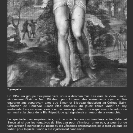
Synopsis
En 1952, un groupe d'ex-prisonniers, sous la direction d'un des leurs, le Vieux Simon,
séquestrent l'évêque Jean Bilodeau pour lui jouer des événements ayant eu lieu
quarante ans auparavant alors que Simon et Bilodeau étudiaient au Collège Saint-
Sébastien de Roberval. Simon était amoureux du jeune comte Vallier de Tilly,
aristocrate français ruiné, exilé avec sa mère qui attend désespérément le retour de
son mari et la chute de la IIIe République qui signalerait un retour de la monarchie.
Le spectacle des ex-prisonniers, qui raconte les amours troublées entre Vallier et
Simon ainsi que les tentatives de Bilodeau pour s'immiscer entre eux, a pour but de
faire avouer à monseigneur Bilodeau les véritables circonstances de la mort violente de
Vallier, pour laquelle Simon a été injustement condamné.