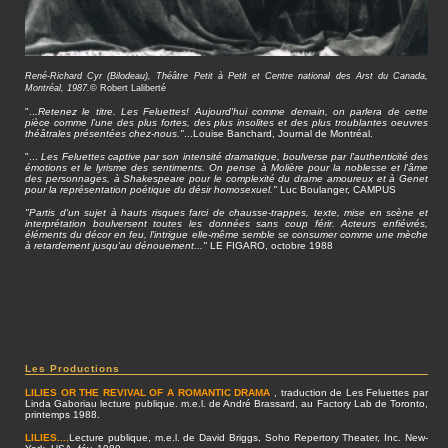
René-Richard Cyr (Bilodeau), Théâtre Petit à Petit et Centre national des Arst du Canada,
Montréal, 1987.
© Robert Laliberté
"..
.Retenez le titre. Les Feluettes! Aujourd'hui comme demain, on parlera de cette
pièce comme l'une des plus fortes, des plus insolites et des plus troublantes oeuvres
théâtrales présentées chez-nous."
...Louise Banchard, Journal de Montréal.
"...
Les Feluettes captive par son intensité dramatique, boulverse par l'authenticité des
émotions et le lyrisme des sentiments. On pense à Molière pour la noblesse et l'âme
des personnages, à Shakespeare pour le complexité du drame amoureux et à Genet
pour la représentation poétique du désir homosexuel."
Luc Boulanger, CAMPUS
"Partis d'un sujet à hauts risques farci de chausse-trappes, texte, mise en scène et
interprétation boulversent toutes les données sans coup férir. Acteurs enfiévrés,
éléments du décor en feu, l'intrigue elle-même semble se consumer comme une mèche
à retardement jusqu'au dénouement..."
LE FIGARO, octobre 1988
Les Productions
LILIES OR THE REVIVAL OF A ROMANTIC DRAMA
, traduction de Les Feluettes par
Linda Gaboriau lecture publique. m.e.l. de André Brassard, au Factory Lab de Toronto,
printemps 1988.
LILIES...
,
Lecture publique, m.e.l. de David Briggs, Soho Repertory Theater, Inc. New-