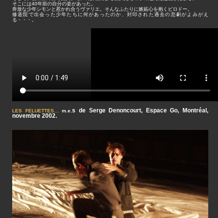
そこには40年前の自分の姿があった。
奔放な少年シモンと惹かれ合うヴァリエ。そんなふたりに嫉妬心を抱くビロドー。
修道院で出会った少年たちに何があったのか、封印された過去の悲劇がよみがえ
る・・・。
s de Serge Denoncourt, Espace Go, Montréal,
LES FELUETTES…
m.e.
novembre 2002.