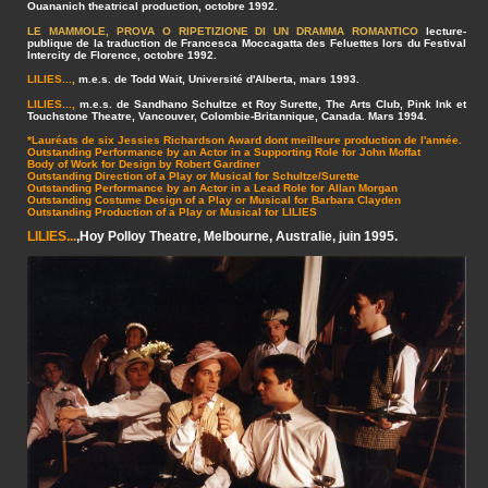
Ouananich theatrical production, octobre 1992.
LE MAMMOLE, PROVA O RIPETIZIONE DI UN DRAMMA ROMANTICO
lecture-
publique de la traduction de Francesca Moccagatta des Feluettes lors du Festival
Intercity de Florence, octobre 1992.
LILIES...
,
m.e.s. de Todd Wait, Université d'Alberta, mars 1993.
LILIES...,
m.e.s. de Sandhano Schultze et Roy Surette, The Arts Club, Pink Ink et
Touchstone Theatre, Vancouver, Colombie-Britannique, Canada. Mars 1994.
*Lauréats de six Jessies Richardson Award dont meilleure production de l'année.
Outstanding Performance by an Actor in a Supporting Role for John Moffat
Body of Work for Design by Robert Gardiner
Outstanding Direction of a Play or Musical for Schultze/Surette
Outstanding Performance by an Actor in a Lead Role for Allan Morgan
Outstanding Costume Design of a Play or Musical for Barbara Clayden
Outstanding Production of a Play or Musical for LILIES
LILIES...
,Hoy Polloy Theatre, Melbourne, Australie, juin 1995.