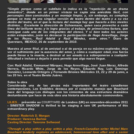
"Simple porque como el subtítulo lo indica es la "repetición de un drama
romántico", donde en un primer vistazo se capta una anécdota fácil, con
personajes bien construidos y un montaje limpio; y, sin embargo, es compleja
porque se trata de una singular versión de teatro dentro del teatro y a su vez
dentro del teatro, en el que la lectura del montaje hay que hacerlo a tres niveles
distintos... Excelente la dirección de Schoemann, quien saca provecho a cada
línea del brillante texto; y lo logra gracias al trabajo, de primerísima factura, que
consigue cada uno de los integrantes del elenco. Y si bien todos los actores
están estupendos, justo es destacar la participación de Hugo Arrevillaga, Jorge
de los Reyes, Raúl Adalid y Raúl Méndez, entre otros."
Diaro de
Queretaro, MEXICO, 26 de septiembre de 2010.
Muestra al amor filial, al de amistad o al de pareja en su máximo esplendor, deja
ver el sufrimiento por la ausencia del amor, y cómo a cualquier edad, esa fuerza
puede llevar a la muerte, a destruir al ser amado o a sobreponerse a cualquier
dificultad e incluso a dejarlo ir para permitir que algo nuevo llegue.
Con: Raúl Adalid, Emmanuel Márquez, Hugo Arrevillaga, José Juan Meraz, Alfredo
Herrera, Ricardo White, Jorge de los Reyes, Eduardo Ruy, Luis Domingo
González, Leonardo Ortizgris y Fernando Briones Miércoles 15, 22 y 29 de junio, a
las 20 hrs. en el Teatro Benito Juárez.
Sobre la obra
Considerada una de las piezas más importantes del teatro canadiense
contemporáneo, Los Endebles destaca por el exquisito manejo que Bouchard
hace del lenguaje.Los diálogos son los cimientos de una estructura dramática
deslumbrante que hace de esta obra una historia absolutamente conmovedora.
LILIES...
présentée au
COURTYARD
de Londres (UK) en novembre-décembre 2011
-
SINISTER SHADOW is thrilled to be staging a rare UK performance of this
extraordinary play.
Director: Roderick D. Morgan
Producer: Vanessa Barlow
Casting Director: Tamrone Sellwood
“
Through a play within a play within a play, French-Canadian writer Michel Marc
Bouchard tenderly explores an adolescent, homosexual love affair and a senior