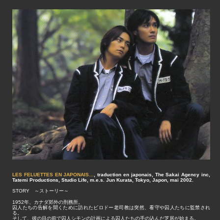
LES FELUETTES EN JAPONAIS…
, traduction en japonais, The Sakai Agency inc,
Tatemi Productions, Studio Life, m.e.s. Jun Kurata, Tokyo, Japon, mai 2002.
STORY ～ストーリー～
1952年、カナダ郊外の刑務所。
囚人たちの告解を聞くために訪れたビロドー老司教は突然、看守や囚人たちに監禁され
る。
そして、彼の目の前で囚人シモンの計画による囚人たちの手の込んだ芝居が始まる。