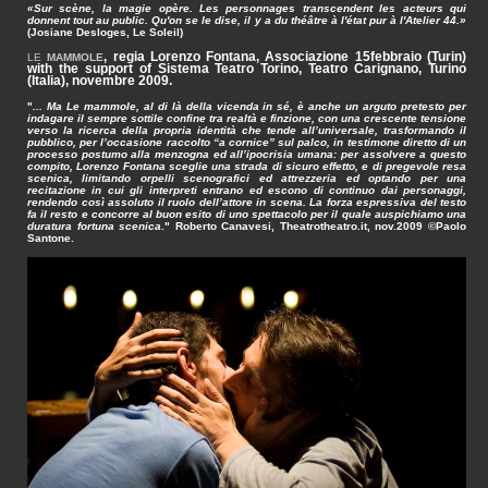
«Sur scène, la magie opère. Les personnages transcendent les acteurs qui
donnent tout au public. Qu'on se le dise, il y a du théâtre à l'état pur à l'Atelier 44.»
(Josiane Desloges, Le Soleil)
, regia Lorenzo Fontana, Associazione 15febbraio (Turin)
LE
MAMMOLE
with the support of Sistema Teatro Torino, Teatro Carignano, Turino
(Italia), novembre 2009.
"
... Ma Le mammole, al di là della vicenda in sé, è anche un arguto pretesto per
indagare il sempre sottile confine tra realtà e finzione, con una crescente tensione
verso la ricerca della propria identità che tende all’universale, trasformando il
pubblico, per l’occasione raccolto “a cornice” sul palco, in testimone diretto di un
processo postumo alla menzogna ed all’ipocrisia umana: per assolvere a questo
compito, Lorenzo Fontana sceglie una strada di sicuro effetto, e di pregevole resa
scenica, limitando orpelli scenografici ed attrezzeria ed optando per una
recitazione in cui gli interpreti entrano ed escono di continuo dai personaggi,
rendendo così assoluto il ruolo dell’attore in scena.
La forza espressiva del testo
fa il resto e concorre al buon esito di uno spettacolo per il quale auspichiamo una
duratura fortuna scenica
." Roberto Canavesi, Theatrotheatro.it, nov.2009
©Paolo
Santone.