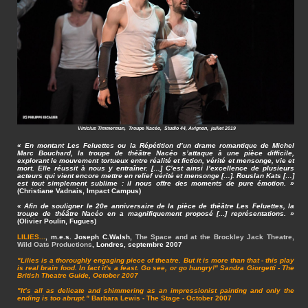
Vinicius Timmerman, Troupe Nacéo, Studio 44, Avignon, juillet 2019
« En montant Les Feluettes ou la Répétition d’un drame romantique de Michel
Marc Bouchard, la troupe de théâtre Nacéo s’attaque à une pièce difficile,
explorant le mouvement tortueux entre réalité et fiction, vérité et mensonge, vie et
mort. Elle réussit à nous y entraîner. […] C’est ainsi l’excellence de plusieurs
acteurs qui vient encore mettre en relief vérité et mensonge […]. Rouslan Kats […]
est tout simplement sublime : il nous offre des moments de pure émotion. »
(Christiane Vadnais, Impact Campus)
« Afin de souligner le 20e anniversaire de la pièce de théâtre Les Feluettes, la
troupe de théâtre Nacéo en a magnifiquement proposé [...] représentations. »
(Olivier Poulin, Fugues)
LILIES...
, m.e.s. Joseph C.Walsh,
The Space and at the Brockley Jack Theatre,
Wild Oats Productions
, Londres, septembre 2007
"Lilies is a thoroughly engaging piece of theatre. But it is more than that - this play
is real brain food. In fact it's a feast. Go see, or go hungry!" Sandra Giorgetti - The
British Theatre Guide, October 2007
"It’s all as delicate and shimmering as an impressionist painting and only the
ending is too abrupt."
Barbara Lewis - The Stage - October 2007