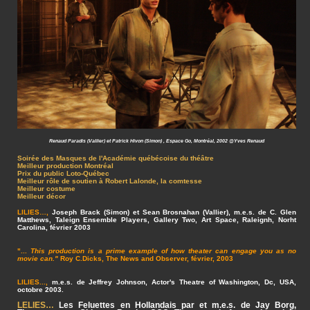
Renaud Paradis (Vallier) et Patrick Hivon (Simon) , Espace Go, Montréal, 2002 @Yves Renaud
Soirée des Masques de l'Académie québécoise du théâtre
Meilleur production Montréal
Prix du public Loto-Québec
Meilleur rôle de soutien à Robert Lalonde, la comtesse
Meilleur costume
Meilleur décor
LILIES…,
Joseph Brack (Simon) et Sean Brosnahan (Vallier), m.e.s. de C. Glen
Matthews, Taleign Ensemble Players, Gallery Two, Art Space, Raleignh, Norht
Carolina, février 2003
"...
This production is a prime example of how theater can engage you as no
movie can."
Roy C.Dicks, The News and Observer, février, 2003
LILIES...,
m.e.s. de Jeffrey Johnson, Actor's Theatre of Washington, Dc, USA,
octobre 2003.
LELIES…
Les Feluettes en Hollandais par et m.e.s. de Jay Borg,