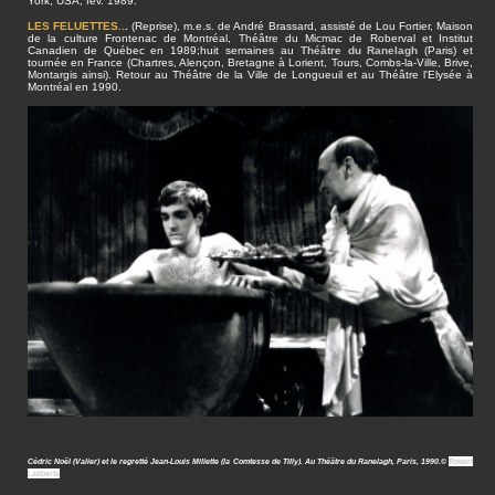
York, USA, fév. 1989.
LES FELUETTES..
.
(Reprise), m.e.s. de André Brassard, assisté de Lou Fortier, Maison
de la culture Frontenac de Montréal, Théâtre du Micmac de Roberval et Institut
Canadien de Québec en 1989;huit semaines au
Théâtre du Ranelagh
(Paris) et
tournée en France (Chartres, Alençon, Bretagne à Lorient, Tours, Combs-la-Ville, Brive,
Montargis ainsi). Retour au Théâtre de la Ville de Longueuil et au Théâtre l'Elysée à
Montréal en 1990.
Cédric Noël (Valier) et le regretté Jean-Louis Millette (la Comtesse de Tilly). Au Théâtre du Ranelagh, Paris, 1990.
©
Robert
Laliberté