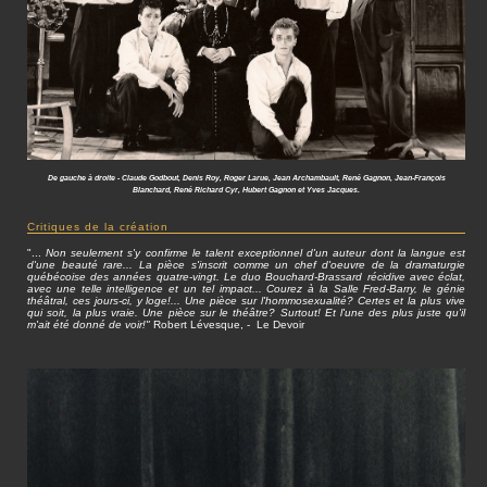
De gauche à droite - Claude Godbout, Denis Roy, Roger Larue, Jean Archambault, René Gagnon, Jean-François
Blanchard, René Richard Cyr, Hubert Gagnon et Yves Jacques.
Critiques de la création
"...
Non seulement s'y confirme le talent exceptionnel d'un auteur dont la langue est
d'une beauté rare... La pièce s'inscrit comme un chef d'oeuvre de la dramaturgie
québécoise des années quatre-vingt. Le duo Bouchard-Brassard récidive avec éclat,
avec une telle intelligence et un tel impact... Courez à la Salle Fred-Barry, le génie
théâtral, ces jours-ci, y loge!... Une pièce sur l'hommosexualité? Certes et la plus vive
qui soit, la plus vraie. Une pièce sur le théâtre? Surtout! Et l'une des plus juste qu'il
m'ait été donné de voir!"
Robert Lévesque, - Le Devoir