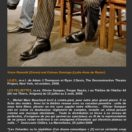
Vince Romoldi (Simon) and Colman Domingo (Lydie-Anne de Rozier).
LILIES,
m.e.l. de Adam J.Thompson et Ryan J.Davis, The Deconstructive Theatre
Project, New York, mi-octobre, 2008.
LES FELUETTES,
m.es. Olivier Sanquer, Troupe Naçéo,
r au Théâtre de l'Atelier 44
(44 rue Thiers, Avignon) du 10 juillet au 2 août, 2008.
"… Michel Marc Bouchard écrit à contre-pied, pour notre plus grand plaisir. Il se
fiche des modes. Avec lui le théâtre renoue avec sa vocation première : celle de
nous faire fibrer, pleurer ou rire sans juguler notre réflexion... Olivier Sanquer
met en scène ce douloureux règlement de comptes, installe un climat pesant
comme une musique obsédante… Toute la distribution se hisse à ce niveau de
perfection, d’exigence de jeu qui permet au spectateur, au fil de la représentation
de ne jamais rester extérieur à cet amalgame d’émotions qui électrise plateau et
salle…"
Jean-Louis Châles, La Marsellaise, 25 juillet 2008
"Les Feluettes ou la répétition d’un drame romantique » [1] est un véritable coup