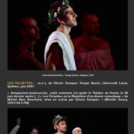
Axel Arnault (Vallier), Troupe Nacéo, Avignon, 2019
LES FELUETTES…
,
m.e.s. de Olivier Sanquer, Troupe Nacéo, Université Laval,
Québec, juin 2007.
« Simplement bouleversée, voilà comment j’ai quitté le Théâtre de Poche le 29
juin dernier après […] « Les Feluettes ou la Répétition d’un drame romantique » de
Michel Marc Bouchard, mise en scène par Olivier Sanquer. » (Mireille Soucy,
CHYZ 94.3 FM)