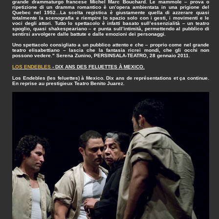
grande drammaturgo francese Michel Marc Bouchard. Le mammole – prova o
ripetizione di un dramma romantico è un’opera ambientata in una prigione del
Quebec nel 1952...La scelta registica è giustamente quella di azzerare quasi
totalmente la scenografia e riempire lo spazio solo con i gesti, i movimenti e le
voci degli attori. Tutto lo spettacolo è infatti basato sull’essenzialità – un teatro
spoglio, quasi shakespeariano – e punta sull’intimità, permettendo al pubblico di
sentirsi avvolgere dalle battute e dalle emozioni dei personaggi.
Uno spettacolo consigliato a un pubblico attento e che – proprio come nel grande
teatro elisabettiano – lascia che la fantasia ricrei mondi, che gli occhi non
possono vedere." Serena Zunino, PERSINSALA-TEATRO, 28 gennaio 2011.
LOS ENDEBLES
- DIX ANS DES FELUETTES À MEXICO.
Los Endebles (les feluettes) à Mexico. Dix ans de représentations et ça continue.
En reprise au prestigieux Teatro Benito Juarez.