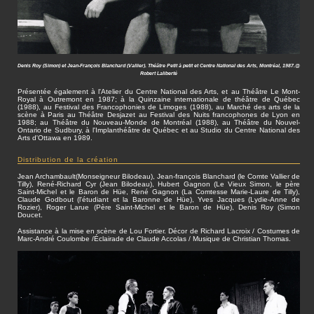
Denis Roy (Simon) et Jean-François Blanchard (Vallier). Théâtre Petit à petit et Centre National des Arts, Montréal, 1987.@
Robert Laliberté
Présentée également à l'Atelier du Centre National des Arts, et au Théâtre Le Mont-
Royal à Outremont en 1987; à la Quinzaine internationale de théâtre de Québec
(1988), au Festival des Francophonies de Limoges (1988), au Marché des arts de la
scène à Paris au Théâtre Desjazet au Festival des Nuits francophones de Lyon en
1988; au Théâtre du Nouveau-Monde de Montréal (1988), au Théâtre du Nouvel-
Ontario de Sudbury, à l'Implanthéâtre de Québec et au Studio du Centre National des
Arts d'Ottawa en 1989.
Distribution de la création
Jean Archambault(Monseigneur Bilodeau), Jean-françois Blanchard (le Comte Vallier de
Tilly), René-Richard Cyr (Jean Bilodeau), Hubert Gagnon (Le Vieux Simon, le père
Saint-Michel et le Baron de Hüe, René Gagnon (La Comtesse Marie-Laure de Tilly),
Claude Godbout (l'étudiant et la Baronne de Hüe), Yves Jacques (Lydie-Anne de
Rozier), Roger Larue (Père Saint-Michel et le Baron de Hüe), Denis Roy (Simon
Doucet.
Assistance à la mise en scène de Lou Fortier. Décor de Richard Lacroix / Costumes de
Marc-André Coulombe /Éclairade de Claude Accolas / Musique de Christian Thomas.