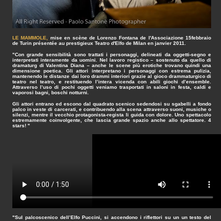
LE MAMMOLE,
mise en scène de Lorenzo Fontana de l'Associazione 15febbraio
de Turin présentée au prestigieux Teatro d'Elfo de Milan en janvier 2011.
"Con grande sensibilità sono trattati i personaggi, delineati da oggetti-segno e
interpretati interamente da uomini. Nel lavoro registico – sostenuto da quello di
dramaturg di Valentina Diana – anche le scene più erotiche trovano quindi una
dimensione poetica. Gli attori interpretano i personaggi con estrema pulizia,
mantenendo le distanze dai loro drammi interiori grazie al gioco drammaturgico di
teatro nel teatro, e restituendo l’intera vicenda con abili giochi d’ensemble.
Attraverso l’uso di pochi oggetti veniamo trasportati in saloni in festa, caldi e
vaporosi bagni, boschi notturni.
Gli attori entrano ed escono dal quadrato scenico sedendosi su sgabelli a fondo
palco in veste di carcerati, e contribuendo alla scena attraverso suoni, musiche o
silenzi, mentre il vecchio protagonista-regista li guida con dolore. Uno spettacolo
estremamente coinvolgente, che lascia grande spazio anche allo spettatore. 4
stars! "
"Sul palcoscenico dell’Elfo Puccini, si accendono i riflettori su un un testo del