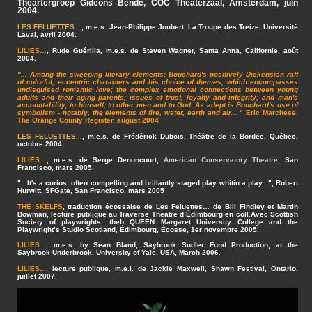
Theartergroep Gideons Bende, COC Theaterzaal, Amsterdam, juin
2004.
LES FELUETTES…
, m.e.s. Jean-Philippe Joubert, La Troupe des Treize, Université
Laval, avril 2004.
LILIES…
, Rude Guérilla, m.e.s. de Steven Wagner, Santa Anna, Californie, août
2004.
"... Among the sweeping literary elements: Bouchard's positively Dickensian raft
of colorful, eccentric characters and his choice of themes, which encompasses
undisguised romantic love; the complex emotional connections between young
adults and their aging parents; issues of trust, loyalty and integrity; and man's
accountability, to himself, to other men and to God. As adept is Bouchard's use of
symbolism - notably, the elements of fire, water, earth and air...
" Eric Marchese,
The Orange County Register, august 2004
LES FELUETTES..
.
, m.e.s. de Frédérick Dubois, Théâtre de la Bordée, Québec,
octobre 2004
LILIES…
, m.e.s. de Serge Denoncourt,
American Conservatory Theatre
, San
Francisco, mars 2005.
"...It's a curios, often compelling and brillantly staged play whitin a play...", Robert
Hurwitt, SFGate, San Francisco, mars 2005
THE SKELFS
, traduction écossaise de Les Feluettes… de Bill Findley et Martin
Bowman, lecture publique au Traverse Theatre d’Édimbourg en coll.Avec Scottish
Society of playwrights, theb QUEEN Margaret University College and the
Playwright’s Studio Scotland, Édimbourg, Écosse, 1er novembre 2005.
LILIES...
, m.e.s. by Sean Bland, Saybrook Sudler Fund Production, at the
Saybrook Underbrook, University of Yale, USA, March 2006.
LILIES...,
lecture publique, m.e.l. de Jackie Maxwell, Shawn Festival, Ontario,
juillet 2007.