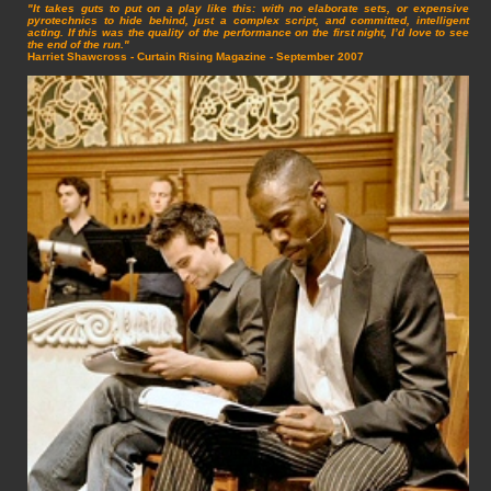
"It takes guts to put on a play like this: with no elaborate sets, or expensive
pyrotechnics to hide behind, just a complex script, and committed, intelligent
acting. If this was the quality of the performance on the first night, I’d love to see
the end of the run."
Harriet Shawcross - Curtain Rising Magazine - September 2007