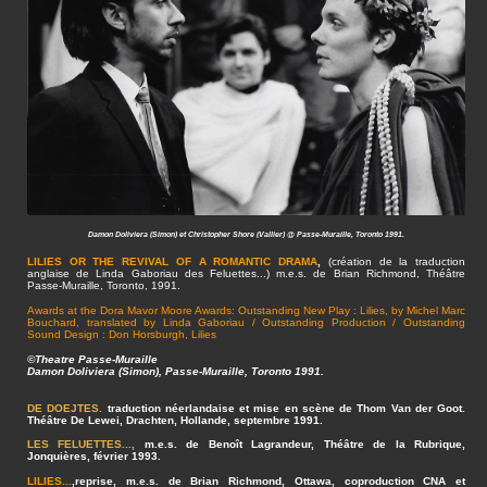
Damon Doliviera (Simon) et Christopher Shore (Vallier) @ Passe-Muraille, Toronto 1991.
LILIES OR THE REVIVAL OF A ROMANTIC DRAMA
,
(création de la traduction
anglaise de Linda Gaboriau des Feluettes...) m.e.s. de Brian Richmond, Théâtre
Passe-Muraille, Toronto, 1991.
Awards at the Dora Mavor Moore Awards: Outstanding New Play : Lilies, by Michel Marc
Bouchard, translated by Linda Gaboriau / Outstanding Production / Outstanding
Sound Design : Don Horsburgh, Lilies
©Theatre Passe-Muraille
Damon Doliviera (Simon), Passe-Muraille, Toronto 1991.
DE DOEJTES.
traduction néerlandaise et mise en scène de Thom Van der Goot.
Théâtre De Lewei, Drachten, Hollande, septembre 1991.
LES FELUETTES...
,
m.e.s. de Benoît Lagrandeur, Théâtre de la Rubrique,
Jonquières, février 1993.
LILIES...
,reprise, m.e.s. de Brian Richmond, Ottawa, coproduction CNA et