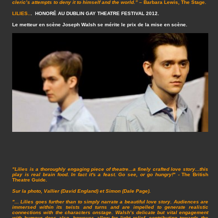
cleric’s attempts to deny it to himself and the world.”
– Barbara Lewis, The Stage.
LILIES..
. HONORÉ AU DUBLIN GAY THEATRE FESTIVAL 2012.
Le metteur en scène Joseph Walsh se mérite le prix de la mise en scène.
"Lilies is a thoroughly engaging piece of theatre...a finely crafted love story...this
play is real brain food. In fact it's a feast. Go see, or go hungry!
" - The British
Theatre Guide.
Sur la photo, Vallier (David England) et Simon (Dale Page).
"... Lilies goes further than to simply narrate a beautiful love story. Audiences are
immersed within its twists and turns and are impelled to generate realistic
connections with the characters onstage. Walsh’s delicate but vital engagement
with humour does also, however, allow for light relief, contributing towards the