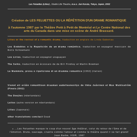
Les Feluettes (Lilies) ,
Studio Life Theatre
, m.e.s. Jun Kurata, Tokyo, Japon, 2002
Création de LES FELUETTES OU LA RÉPÉTITION D'UN DRAME ROMANTIQUE
à l'automne 1987 par le Théâtre Petit à Petit de Montréal et Le Centre National des
arts du Canada dans une mise en scène de André Brassard.
Lilies or the revival of a romantic drama
, traduction en anglais de Linda Gaboriau
Los Endebles o la Repetición de un drama romántico
, traduction en espagnol mexicain de
Boris Schoemann
Los Lirios
, traduction en espagnol uruguayen
The Selks
, traduction en écossais de de Bill Findley et Martin Bowman
Le Mammole, prova o ripetizione di un dramma romantico
[1992] (italien)
Vienot eli eräân romanttisen draaman uudelleenesitys de Ilkka Jaävinen et Max Wahlsatröm
(Finois-2002)
The Doejtes
(néerlandais)
Leiles
(autre version en néerlandais)
Lilies
(Japonais)
other translations conctact
Cead
« ...Les Feluettes marque le coup d'un nouvel âge théâtral, celui du retour de l'âme et de
l'émotion. Brute, sauvage, cruelle comme l'amour et comme le théâtre quand il se fait grand!
Jean Barbe, VOIR, 1987