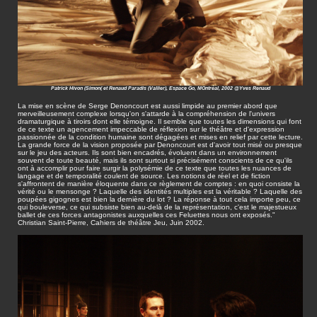
Patrick Hivon (Simon( et Renaud Paradis (Vallier), Espace Go, MOntréal, 2002 @Yves Renaud
La mise en scène de Serge Denoncourt est aussi limpide au premier abord que
merveilleusement complexe lorsqu'on s'attarde à la compréhension de l'univers
dramaturgique à tiroirs dont elle témoigne. Il semble que toutes les dimensions qui font
de ce texte un agencement impeccable de réflexion sur le théâtre et d'expression
passionnée de la condition humaine sont dégagées et mises en relief par cette lecture.
La grande force de la vision proposée par Denoncourt est d'avoir tout misé ou presque
sur le jeu des acteurs. Ils sont bien encadrés, évoluent dans un environnement
souvent de toute beauté, mais ils sont surtout si précisément conscients de ce qu'ils
ont à accomplir pour faire surgir la polysémie de ce texte que toutes les nuances de
langage et de temporalité coulent de source. Les notions de réel et de fiction
s'affrontent de manière éloquente dans ce règlement de comptes : en quoi consiste la
vérité ou le mensonge ? Laquelle des identités multiples est la véritable ? Laquelle des
poupées gigognes est bien la dernière du lot ? La réponse à tout cela importe peu, ce
qui bouleverse, ce qui subsiste bien au-delà de la représentation, c'est le majestueux
ballet de ces forces antagonistes auxquelles ces Feluettes nous ont exposés."
Christian Saint-Pierre, Cahiers de théâtre Jeu, Juin 2002.