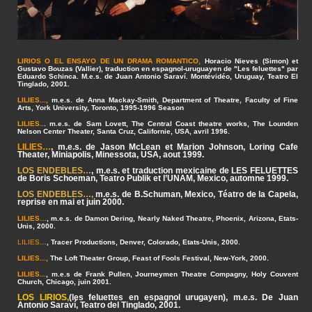
LIRIOS O EL ENSAYO DE UN DRAMA ROMANTICO
,
Horacio Nieves (Simon) et
Gustavo Bouzas (Vallier), traduction en espagnol-uruguayen de "Les feluettes" par
Eduardo Schinca. M.e.s. de Juan Antonio Saraví. Montévidéo, Uruguay, Teatro El
Tinglado, 2001.
LILIES...
,
m.e.s. de Anna Mackay-Smith, Department of Theatre, Faculty of Fine
Arts, York University, Toronto, 1995-1996 Season
LILIES..
.
m.e.s. de Sam Lovett, The Central Coast theatre works, The Lounden
Nelson Center Theater, Santa Cruz, Californie, USA, avril 1996.
LILIES…
, m.e.s. de Jason McLean et Marion Johnson, Loring Cafe
Theater, Miniapolis, Minessota, USA, aout 1999.
LOS ENDEBLES…
, m.e.s. et traduction mexicaine de LES FELUETTES
de Boris Schoeman, Teatro Publik et l’UNAM, Mexico, automne 1999.
LOS ENDEBLES…
,
m.e.s. de B.Schuman, Mexico, Téatro de la Capela,
reprise en mai et juin 2000.
LILIES…
, m.e.s. de Damon Dering, Nearly Naked Theatre, Phoenix, Arizona, Etats-
Unis, 2000.
LILIES
…
, Tracer Productions, Denver, Colorado, Etats-Unis, 2000.
LILIES...,
The Loft Theater Group, Feast of Fools Festival, New-York, 2000.
LILIES...
, m.e.s de Frank Pullen, Journeymen Theatre Compagny, Holy Couvent
Church, Chicago, juin 2001.
LOS LIRIOS
,
(les feluettes en espagnol urugayen), m.e.s. De Juan
Antonio Saraví, Teatro del Tinglado, 2001.