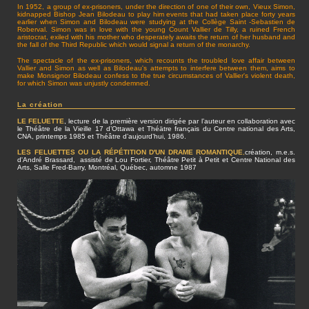
In 1952, a group of ex-prisoners, under the direction of one of their own, Vieux Simon,
kidnapped Bishop Jean Bilodeau to play him events that had taken place forty years
earlier when Simon and Bilodeau were studying at the Collège Saint -Sebastien de
Roberval. Simon was in love with the young Count Vallier de Tilly, a ruined French
aristocrat, exiled with his mother who desperately awaits the return of her husband and
the fall of the Third Republic which would signal a return of the monarchy.
The spectacle of the ex-prisoners, which recounts the troubled love affair between
Vallier and Simon as well as Bilodeau's attempts to interfere between them, aims to
make Monsignor Bilodeau confess to the true circumstances of Vallier's violent death,
for which Simon was unjustly condemned.
La création
LE FELUETTE
, lecture de la première version dirigée par l’auteur en collaboration avec
le Théâtre de la Vieille 17 d’Ottawa et Théätre français du Centre national des Arts,
CNA, printemps 1985 et Théâtre d’aujourd’hui, 1986.
LES FELUETTES OU LA RÉPÉTITION D'UN DRAME ROMANTIQUE
,
création, m.e.s.
d'André Brassard, assisté de Lou Fortier, Théâtre Petit à Petit et Centre National des
Arts, Salle Fred-Barry, Montréal, Québec, automne 1987