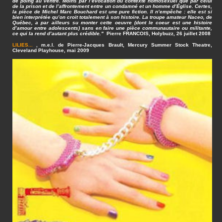
de poing au ventre. Moins par l’évocation du contexte homosexuel que par celui
de la prison et de l’affrontement entre un condamné et un homme d’Église. Certes,
la pièce de Michel Marc Bouchard est une pure fiction. Il n’empêche : elle est si
bien interprétée qu’on croit totalement à son histoire. La troupe amateur Naceo, de
Québec, a par ailleurs su monter cette oeuvre (dont le coeur est une histoire
d’amour entre adolescents) sans en faire une pièce communautaire ou militante,
ce qui la rend d’autant plus crédible."
Pierre FRANCOIS, Holybuzz, 26 juillet 2008
LILIES...
, m.e.l. de Pierre-Jacques Brault, Mercury Summer Stock Theatre,
Cleveland Playhouse, mai 2009