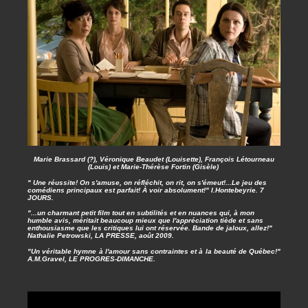
Marie Brassard (?), Véronique Beaudet (Louisette), François Létourneau
(Louis) et Marie-Thérèse Fortin (Gisèle)
" Une réussite! On s'amuse, on réfléchit, on rit, on s'émeut!...Le jeu des
comédiens principaux est parfait! À voir absolument!" I.Hontebeyrie. 7
JOURS.
"...un charmant petit film tout en subtilités et en nuances qui, à mon
humble avis, méritait beaucoup mieux que l'appréciation tiède et sans
enthousiasme que les critiques lui ont réservée. Bande de jaloux, allez!"
Nathalie Petrowski, LA PRESSE, août 2009.
"Un véritable hymne à l'amour sans contraintes et à la beauté de Québec!"
A.M.Gravel, LE PROGRES-DIMANCHE.