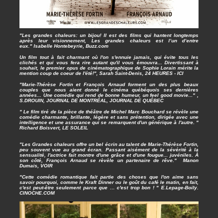
"Les grandes chaleurs: un bijou! Il est des films qui hantent longtemps
après leur visionnement, Les grandes chaleurs est l’un d’entre
eux." Isabelle Hontebeyrie, Buzz.com
Un film tout à fait charmant où l'on s'ennuie jamais, qui évite tous les
clichés et qui vous fera rire autant qu'il vous émouvra... Divertissant à
souhait, le premier opus de cinématographique de Sophie Lorain mérite la
mention coup de coeur de l'été!", Sarah Saint-Denis, 24 HEURES - ICI
"Marie-Thérèse Fortin et François Arnaud forment un des plus beaux
couples que nous aient donné le cinéma québéquois ses dernières
années... Une comédie qui rend de bonne humeur, un feel good movie..." ,
S.DROUIN, JOURNAL DE MONTRÉAL, JOURNAL DE QUÉBEC
" Le film tiré de la pièce de théâtre de Michel Marc Bouchard se révèle une
comédie charmante, brillante, légère et sans prétention, dirigée avec une
intelligence et une assurance qui se remarquent d'un générique à l'autre. "
Richard Boisvert, LE SOLEIL
"Les Grandes chaleurs offre un bel écrin au talent de Marie-Thérèse Fortin,
peu souvent vue au grand écran. Passant aisément de la sévérité à la
sensualité, l'actrice fait montre d'une grâce et d'une fougue... juvéniles. À
son côté, François Arnaud se rèvèle un partenaire de rêve." Manon
Dumais, VOIR
"Cette comédie romantique fait partie des choses que l'on aime sans
savoir pourquoi, comme le Kraft Dinner ou le goût du café le matin, en fait,
c'est peut-être seulement parce que … c'est trop bon ! " E.Lepage-Boily.
CINOCHE.COM