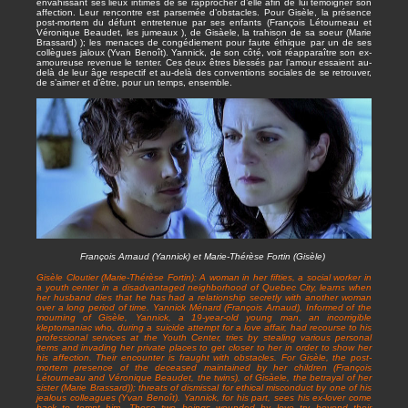
envahissant ses lieux intimes de se rapprocher d’elle afin de lui témoigner son
affection. Leur rencontre est parsemée d’obstacles. Pour Gisèle, la présence
post-mortem du défunt entretenue par ses enfants (François Létourneau et
Véronique Beaudet, les jumeaux ), de Gisàele, la trahison de sa soeur (Marie
Brassard) ); les menaces de congédiement pour faute éthique par un de ses
collègues jaloux (Yvan Benoît). Yannick, de son côté, voit réapparaître son ex-
amoureuse revenue le tenter. Ces deux êtres blessés par l’amour essaient au-
delà de leur âge respectif et au-delà des conventions sociales de se retrouver,
de s’aimer et d’être, pour un temps, ensemble.
François Arnaud (Yannick) et Marie-Thérèse Fortin (Gisèle)
Gisèle Cloutier (Marie-Thérèse Fortin): A woman in her fifties, a social worker in
a youth center in a disadvantaged neighborhood of Quebec City, learns when
her husband dies that he has had a relationship secretly with another woman
over a long period of time. Yannick Ménard (François Arnaud), Informed of the
mourning of Gisèle, Yannick, a 19-year-old young man, an incorrigible
kleptomaniac who, during a suicide attempt for a love affair, had recourse to his
professional services at the Youth Center, tries by stealing various personal
items and invading her private places to get closer to her in order to show her
his affection. Their encounter is fraught with obstacles. For Gisèle, the post-
mortem presence of the deceased maintained by her children (François
Létourneau and Véronique Beaudet, the twins), of Gisàele, the betrayal of her
sister (Marie Brassard)); threats of dismissal for ethical misconduct by one of his
jealous colleagues (Yvan Benoît). Yannick, for his part, sees his ex-lover come
back to tempt him. These two beings wounded by love try beyond their