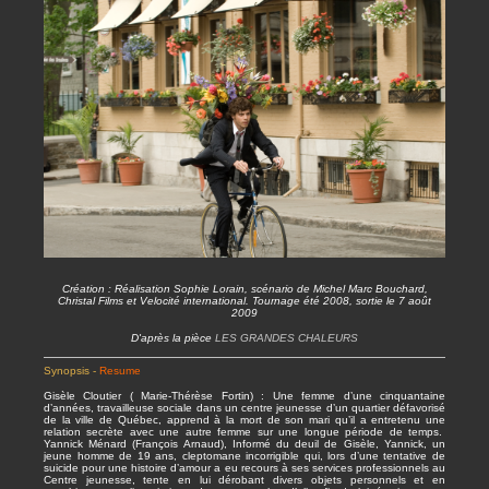
Création : Réalisation Sophie Lorain, scénario de Michel Marc Bouchard,
Christal Films et Velocité international. Tournage été 2008, sortie le 7 août
2009
D'après la pièce
LES GRANDES CHALEURS
Synopsis -
Resume
Gisèle Cloutier ( Marie-Thérèse Fortin) : Une femme d’une cinquantaine
d’années, travailleuse sociale dans un centre jeunesse d’un quartier défavorisé
de la ville de Québec, apprend à la mort de son mari qu’il a entretenu une
relation secrète avec une autre femme sur une longue période de temps.
Yannick Ménard (François Arnaud), Informé du deuil de Gisèle, Yannick, un
jeune homme de 19 ans, cleptomane incorrigible qui, lors d’une tentative de
suicide pour une histoire d’amour a eu recours à ses services professionnels au
Centre jeunesse, tente en lui dérobant divers objets personnels et en