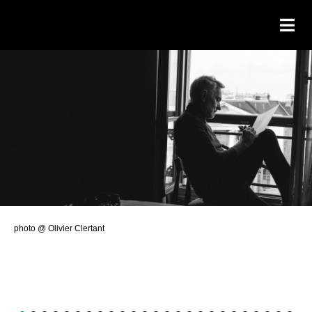
photo @ Olivier Clertant