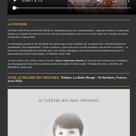
LA CRITIQUE
"CONTRE NOIR POUR UN PRINCE ORPHELIN. Défendue par une très solide distribution, cette pièce touffue et cruelle porte
d'abord sur la fragilité de notre prise du réel. Elle peut laisser perplexe mais on ne s'ennuie certes pas."
Solange Levesque,
LE DEVOIR, 21 février 2000.
"Le dramaturge possède le don d'imaginer des personnages et des situations qui, au premier plan, semblent banalement
quotidiennes. Puis tranquillement , il tord ce réalisme. Juste assez pour susciter le malaise, pour éveiller la curiosité.... Le
texte est en grande partie de la première eau: il est cynique, dérangeant, d'une lumière noire profondément glaçante et
absolument fascinante."
Sonia Sarfati, LA PRESSE, février 2000
"Le bien contre le mal, l'abîme contre la lumière.
Sous le regard des mouches
se veut une pièce audacieuse et cérébrale à
lent développement mais dont la substance perdure bien après le dernier souffle."
Philippe Rezzonico, JOURNAL DE
MONTRÉAL, février 2000
SOUS LE REGARD DES MOUCHES,
Théâtre La Belle Rouge - St Herblain, France,
avril 2011.