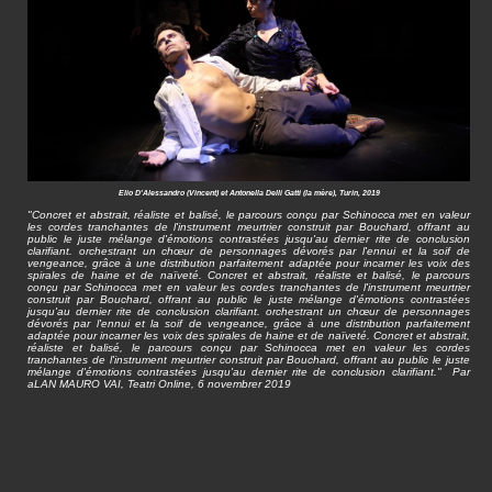
Elio D'Alessandro (Vincent) et Antonella Delli Gatti (la mère), Turin, 2019
"Concret et abstrait, réaliste et balisé, le parcours conçu par Schinocca met en valeur
les cordes tranchantes de l'instrument meurtrier construit par Bouchard, offrant au
public le juste mélange d'émotions contrastées jusqu'au dernier rite de conclusion
clarifiant. orchestrant un chœur de personnages dévorés par l'ennui et la soif de
vengeance, grâce à une distribution parfaitement adaptée pour incarner les voix des
spirales de haine et de naïveté. Concret et abstrait, réaliste et balisé, le parcours
conçu par Schinocca met en valeur les cordes tranchantes de l'instrument meurtrier
construit par Bouchard, offrant au public le juste mélange d'émotions contrastées
jusqu'au dernier rite de conclusion clarifiant. orchestrant un chœur de personnages
dévorés par l'ennui et la soif de vengeance, grâce à une distribution parfaitement
adaptée pour incarner les voix des spirales de haine et de naïveté. Concret et abstrait,
réaliste et balisé, le parcours conçu par Schinocca met en valeur les cordes
tranchantes de l'instrument meurtrier construit par Bouchard, offrant au public le juste
mélange d'émotions contrastées jusqu'au dernier rite de conclusion clarifiant." Par
aLAN MAURO VAI, Teatri Online, 6 novembrer 2019