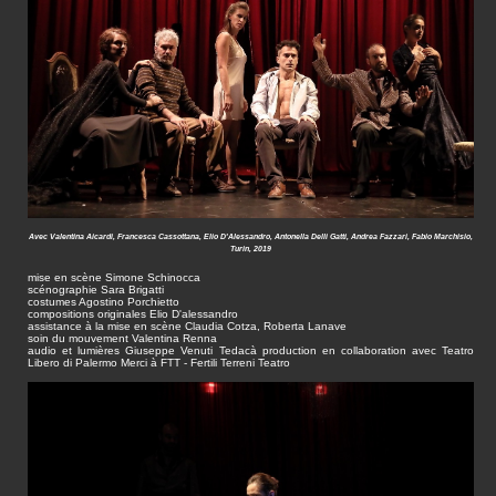
Avec Valentina Aicardi, Francesca Cassottana, Elio D'Alessandro, Antonella Delli Gatti, Andrea Fazzari, Fabio Marchisio,
Turin, 2019
mise en scène Simone Schinocca
scénographie Sara Brigatti
costumes Agostino Porchietto
compositions originales Elio D'alessandro
assistance à la mise en scène Claudia Cotza, Roberta Lanave
soin du mouvement Valentina Renna
audio et lumières Giuseppe Venuti Tedacà production en collaboration avec Teatro
Libero di Palermo Merci à FTT - Fertili Terreni Teatro