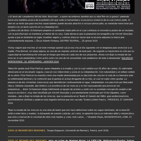
« El texto del canadiense Michel Marc Bouchard – a quien recordamos también por su obra“Tom en la granja”- pretende
hacer una metáfora acerca de la putrefacción que sufre la humanidad y la excesiva violencia de la cual somos parte. Si
bien es un texto que para muchos espectadores puede resultar atractivo e incluso provocador, es menester mencionar que
tampoco es un texto sencillo en su interpretación.
La dirección de Boris Schoemann propone un ambiente impecable en el cual contrasta la inmundicia propia de un muladar,
con la pulcritud que se mantiene al interior de la casa. Cabe destacar que la propuesta escenográfica de Xóchitl González
ayuda a que el ambiente se logre; muebles negros y cortinas blancas hacen que la escena adquiera la fuerza que
constantemente requiere. »
Óscar Alberto Fontana, DISTRIO TEATRAL, , 24 janvier 2016
“Estoy seguro que muchos al ver este montaje querrán sacar una cita al día siguiente con el terapeuta para exorcizar a su
madre. Pilar Boliver, sin duda alguna, es una de las mejores actrices de este país. He seguido su trayectoria no sólo por su
capacidad de transformación sino por el riesgo que toma en cada uno de sus proyectos. Ahora con Bajo la mirada de las
moscas la veo probándose como actriz junto con uno de los ensambles más poderosos de toda la temporada.”
MAURICIO
MONTESINOS - EL SÉMÉNARIO - JANVIER 2016
“Mención aparte está Pilar Pellicer, quien interpreta a la madre y con la cual celebra sus 55 años de carrera. Es admirable
observarla en el escenario: segura, clara en sus intenciones y justa en su interpretación. Con naturalidad y un reflejo certero
de su dolor, Pilar Pellicer se muestra como una madre atormentada por su decisión de concluir la vida de su hermana ante
su enfermedad terminal y la confusión que le genera el actuar divagante de su hijo, al cual no sabe cómo ayudar. La
presencia de dos sirvientas silenciosas que desinfectan continuamente el lugar, interpretadas con precisión por Mercedes
Olea y Stefanie Izquierdo, dan énfasis a la existencia de las moscas y el olor nauseabundo que provocan las
porquerizas.... Boris Schoemann dirige hábilmente al equipo de actores y, junto con su acertada concepción aséptica del
espacio escénico –muy bien diseñado por Xóchitl González y excelentemente iluminado por Víctor Zapatero, como
siempre–, dan a Bajo la mirada de las moscas, que se presenta en el Teatro El Galeón del INBA, gran profesionalismo,
permitiéndonos disfrutar y padecer esta tragedia familiar que nos sacude.”
Estela Leñero Franco, PROCESO, 27 JANVIER
2016
“Bajo la mirada de las moscas es una obra de teatro que nos hace reflexionar sobre las sagas familiares, de la relación
erótica entre hijos y madres, la búsqueda de nuestro carácter, así como, la opresión hacia un individuo débil y melancólico,
que esta a merced de la voluntad de otros más fuertes y, claro, más sanos….”
Oswaldo Rojas, MUGSNOTICIAS.,COM, 13
noviembre 2015
SOUS LE REGARD DES MOUCHES,
Troupe Diapason, Université de Rennes1, France, avril 2018.
SOUS LE REGARD DES MOUCHES
, mise en scène de Monique Marny, LA CATILLON, Moléson-sur-Gruyère, Suisse,