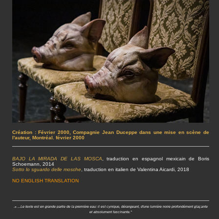
Création : Février 2000, Compagnie Jean D
uceppe dans une mise en scène de
l'auteur, Montréal. février 2000
BAJO LA MIRADA DE LAS MOSCA
, traduction en espagnol mexicain de Boris
Schoemann, 2014
Sotto lo sguardo delle mosche
, traduction en italien de Valentina Aicardi, 2018
NO ENGLISH TRANSLATION
.
«
...Le texte est en grande partie de la première eau: il est cynique, dérangeant, d'une lumière noire profondément glaçante
et absolument fascinante."