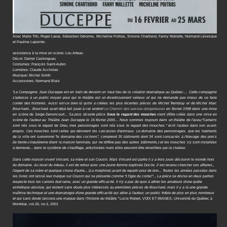
Avec Marie Tifo, Roger Larue, Sébastien Delorme, Micheline Poitras, Simone Chartrand, Fanny Mallette, Normand Lévesque
et Pauline Lapointe.
assistance à la mise en scène: Lou Arteau
Décor: Daniel Castonguau
Costumes: François Saint-Aubin
Lumières: Claude Accholas
Musique: Michel Smith
Accessoires; Normand Blais
"La Compagnie Jean Duceppe est en train de devenir un haut lieu de la création dramatique au Québec.... Cette compagnie
s'adresse à un public moyen pour qui le théâtre est un divertissement sérieux et qui ne demande pas mieux de se faire
conter des histoires. Aussi est-ce bien là qu'on a créées les plus récentes pièces de Michel Tremblay et de Michel Marc
Bouchard... Bouchard avait déjà fait jouer à cet endroit
Le Chemin des passes-dangereuses
en février 1998 dans une mise
en scène de Serge Denoncourt... Sa plus récente pièce
Sous le regard des mouches
vient d'être créée dans une mise en
scène de l'auteur au Théâtre Jean Duceppe le 16 février 2000... Nous sommes toujours dans un théâtre de l'aveu;"Certains
sont nés sous le regard de Dieu, mes personnages sont nés sous le regard des mouches." écrit l'auteur dans son avant-
propos. Ces mouches sont celles qui dévorent les carcasses d'animaux. Le domaine des personnages, que les habitants
de la ville ont surnommé "le domaine des cochons", comprend 35 bätiments dont 34 sont consacrés à l'élevage des porcs
(le trente-cinquièreme étant la maison familiale, qui ne diffère pas des autres bâtiments.) et les mouches s'y sont installées
à demeure... dans le système de chauffage, ankylosées mais elles peuvent être réveillées par la chaleur.
Dans cette maison vivent Vincent, sa mère et son Cousin. Mais Vincent est partie il y a trois jours découvrir le monde hors
du domaine. Au lever du rideau, il est de retour avec une jeune femme baptisée Docile. Il est revenu chercher ses affaires.,
l'argent de sa mère et quelque chose d'autre... (La morphine) avant de repartir pour de bon... Toutes les années passées dans
les livres ont laissé leur marque sur Cousin qui se présente comme "L'Ogre du conte!"... La pièce se divise en deux parties
respecte tous les canons dud rame, avec un grande efficacité. Il n'y a pas de quoi à attirer les amateurs d'une quête
esthétique absolue, qui restent sans doute plus intéressés au premières pièces de Bouchard, mais il y a là une grande
maîtrise technique et une dramaturgie d'une grande efficacité qui attire à l'auteur, un public fidèle de plus en plus nombreux
et qui sans doute laissera une marque dans l'histoire du théâtre."
Lucie Robert, VOIX ET IMAGES, Université du Québec à
Montréal, vol.26, no.3, 2001