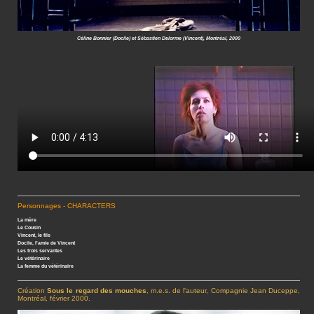
Céline Bonnier (Docile) et Sébastien Delorme (Vincent), Montréal, 2000
Personnages - CHARACTERS
La mère
Le Cousin
Vincent, le fils
Docile, l'amie de Vincent
Les trois servantes
Le vétérinaire
La femme du vétérinaire
Création
Sous le regard des mouches
, m.e.s. de l'auteur, Compagnie Jean Duceppe,
Montréal, février 2000.