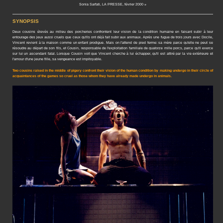
Sonia Sarfati, LA PRESSE, février 2000 »
SYNOPSIS
Deux cousins élevés au milieu des porcheries confrontent leur vision de la condition humaine en faisant subir à leur
entourage des jeux aussi cruels que ceux qu'ils ont déjà fait subir aux animaux. Après une fugue de trois jours avec Docile,
Vincent revient à la maison comme un enfant prodigue. Mais on l'attend de pied ferme: sa mère parce qu'elle ne peut se
résoudre au départ de son fils, et Cousin, responsable de l'exploitation familiale de quatorze mille porcs, parce qu'il exerce
sur lui un ascendant fatal. Lorsque Cousin voit que Vincent cherche à lui échapper, qu'il est attiré par la vie extérieure et
l'amour d'une jeune fille, sa vengeance est impitoyable.
Two cousins raised in the middle of pigery confront their vision of the human condition by making undergo in their circle of
acquaintances of the games so cruel as those whom they have already made undergo in animals.