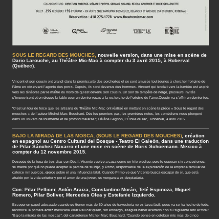
SOUS LE REGARD DES MOUCHES,
nouvelle version, dans une mise en scène de
Dario Larouche, au Théâtre Mic-Mac à compter du 3 avril 2015, à Roberval
(Québec).
Vincent et son cousin ont grandi dans la promiscuité des porcheries et se sont amusés tout jeunes à chercher l’origine de
l’âme en observant l’agonie des porcs. Depuis, ils sont devenus des hommes. Vincent qui tendait vers la lumière est aspiré
vers les ténèbres par le maître du morbide qu’est devenu son cousin. Un soir de tempête de neige, plusieurs invités
s’improvisent et on dresse la table pour un dernier repas à la recherche de l’origine de l’âme.Cousin va s’offrir un dernier jeu.
"C’est un tour de force que les artisans du Théâtre Mic-Mac ont réalisé en mettant en scène la pièce « Sous le regard des
mouches » de l’auteur Michel-Marc Bouchard. Dès les premiers pas, les premières notes, les comédiens nous plongent
dans un univers de tourmente et de profond malaise.", Hélène Gagnon, L'Étoile du lac, Roberval, 4 avril 2015.
BAJO LA MIRADA DE LAS MOSCA, (SOUS LE REGARD DES MOUCHES)
, création
en espagnol au Centro Cultural del Bosque - Teatro El Galeón, dans une traduction
de Pilar Sánchez Navarro et une mise en scène de Boris Schoemann.
Mexico à
compter du 12 novembre 2015.
Después de la fuga de tres días con Dócil, Vicente vuelve a casa como un hijo pródigo, pero lo esperan sin concesiones:
su madre por qué no puede aceptar la partida de su hijo, y Primo, responsable de la explotación de la empresa familiar de
catorce mil puercos, ejerce sobre él una influencia fatal. Cuando Primo ve que Vicente busca escapar de él, que está
atraído por la vida exterior y por el amor de una joven, su venganza es despiadada.
Con: Pilar Pellicer, Antón Araiza, Constantino Morán, Teté Espinoza, Miguel
Romero, Pilar Boliver, Mercedes Olea y Estefanie Izquierdo.
Escoger un papel adecuado cuando se tienen más de 50 años de trayectoria no es tarea fácil, pues ya se ha hecho de todo,
reconoce la primera actriz mexicana Pilar Pellicer quien, sin embargo, asegura haber acertado con su siguiente reto actoral:
“Bajo la mirada de las moscas”, del canadiense Michel Marc Bouchard. “Cuando pensé en celebrar mis más de cinco