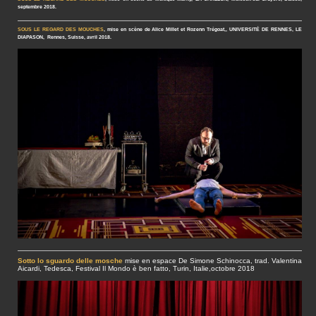
septembre 2018.
SOUS LE REGARD DES MOUCHES
, mise en scène de Alice Millet et Rozenn Trégoat,, UNIVERSITÉ DE RENNES, LE
DIAPASON, Rennes, Suisse, avril 2018.
Sotto lo sguardo delle mosche
mise en espace De Simone Schinocca, trad. Valentina
Aicardi, Tedesca, Festival Il Mondo è ben fatto, Turin, Italie,octobre 2018