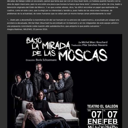
décadas de trabajo sobre un escenario, pensé que tenía que ser con un muy buen texto, yo hubiera querido hacerlo con la
obra de algún mexicano, pero no encontré una pieza que tuviera la fuerza que tiene ésta”, comenta la actriz de cine, teatro y
televisión originaria del Edén de México. Y es que a estas alturas, dice, “es difícil encontrar un papel que realmente me
cautive, como en este caso, que la elegí por su intensidad y temática, pues habla de las relaciones humanas, de
problemas de la actualidad, de seres humanos que se odian pero al mismo tiempo aman profundamente la vida”
“… Dedicado a desentrañar la transformación del ser humano en su proceso de supervivenca, avasallado por alargar una
existencia devaluada, Michel Marc Bouchard ha encontrado en Schoemann y en los integrantes de este equipo artístico
une propuesta consistente sobre nuestro afán autodestructivo, que aniquila lo que podría salvarnos.”
Alegria Martinez, MILENIO, 23 janvier 2016.