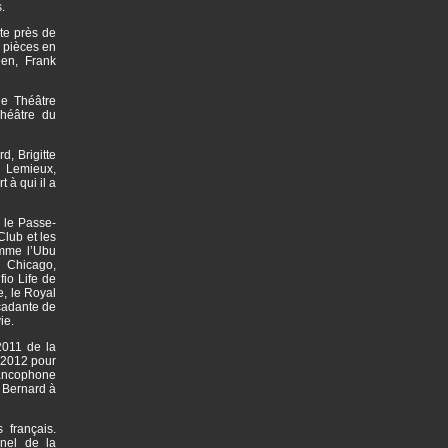
.
te près de
 pièces en
en, Frank
le Théâtre
héâtre du
d, Brigitte
l Lemieux,
 à qui il a
 le Passe-
Club et les
omme l’Ubu
 Chicago,
io Life de
e, le Royal
rcadante de
vie.
2011 de la
n 2012 pour
rancophone
 Bernard à
 français.
nel de la