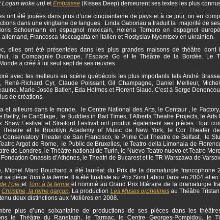
t Logan woke up)
et
Embrasse
(Kisses Deep) demeurent ses textes les plus connus
s ont été jouées dans plus d’une cinquantaine de pays et à ce jour, on en comp
tions dans une vingtaine de langues. Linda Gaboriau a traduit la majorité de ses
 Boris Schoemann en espagnol mexicain, Helena Tornero en espagnol europé
n allemand, Francesca Moccagatta en italien et Rostyslav Nyemtsev en ukrainien.
, elles ont été présentées dans les plus grandes maisons de théâtre dont 
’hui, la Compagnie Duceppe, l’Espace Go et le Théâtre de la Bordée. Le T
onde a créé à lui seul sept de ses œuvres.
boré avec les metteurs en scène québécois les plus importants tels André Brassar
, René-Richard Cyr, Claude Poissant, Gil Champagne, Daniel Meilleur, Miche
aulne. Marie-Josée Batien, Eda Holmes et Florent Siaud. C'est à Serge Denoncourt
plus de créations.
et ailleurs dans le monde, le Centre National des Arts, le Centaur , le Factory,
le Belfry, le CanStage, le Buddies in Bad Times, l’Alberta Theatre Projects, le Arts 
ux Shaw Festival et Stratford Festival ont produit également ses pièces. Tout c
y Theatre et le Brooklyn Academy of Music de New York, le Cor Theater de
 Conservatory Theater de San Francisco, le Prime Cut Theatre de Belfast, le Stuf
Teatro Argot de Rome, le Public de Bruxelles, le Teatro della Limonaia de Florenc
tre de Londres, le Théâtre national de Turin, le Nuevo Teatro nuovo et Teatro Me
a Fondation Onassis d’Athènes, le Theatri de Bucarest et le TR Warszawa de Varso
, Michel Marc Bouchard a été lauréat du Prix de la dramaturgie francophone 
r sa pièce
Tom à la ferme
. Il a été finaliste au Prix Soni Labou Tansi en 2004 et e
de l’oie
et
Tom à la ferme
et nommé au Grand Prix littéraire de la dramaturgie f
r
Christine, la reine garçon
.
La production
Les Muses orphelines
au Théâtre Tristan
tenu deux distinctions aux Molières en 2008.
re plus d’une soixantaine de productions de ses pièces dans les théâtres
ons le Théâtre du Ranelagh, le Tarmac, le Centre Georges-Pompidou, le Ti