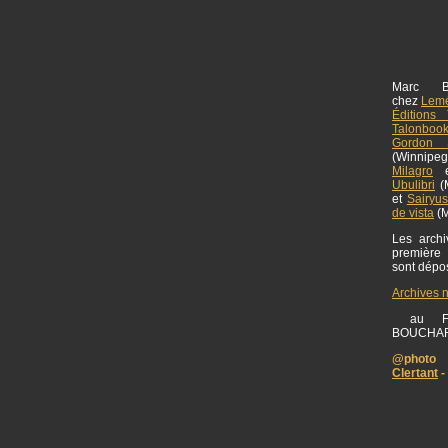
Marc B
chez
Lemé
Éditions 
Talonboo
Gordon S
(Winnipe
Milagro
Ubulibri
(M
et
Sairyu
de vista
(M
Les archiv
première
sont dép
Archives 
au FO
BOUCHA
@photo 
Clertant
-