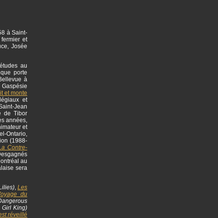
58 à Saint-
fermier et
uce, Josée
 études au
èque porte
Bellevue à
en Gaspésie
rit et monte
légiaux et
Saint-Jean
e de Tibor
es années,
imateur et
el-Ontario,
tion (1988-
La Contre-
 Desgagnés
Montréal au
laise sera
ilies)
,
Les
Voyage du
angerous
 Girl King)
st réveillé