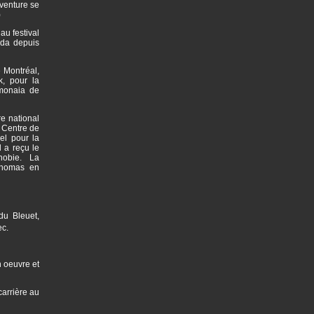
aventure se
)
au festival
ada depuis
 Montréal,
k, pour la
imonaia de
e national
 Centre de
el pour la
 a reçu le
phobie. La
Thomas en
du Bleuet,
ec.
n oeuvre et
arrière au