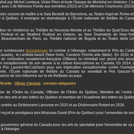
isé par Michel Lemieux, Victor Pilon et toute l'équipe de
Montréal en Histoires
. L'
a avec Cité Mémoire Pointe-aux-trembles (2022) et Cité Mémoire Charlevoix (2023
 des classes de maître à la Sala Beckett de Barcelone, au Teatro Argot de Rome et 
u
à Québec. Il enseigne en dramaturgie à l’École nationale de théâtre du Can
auteur en résidence au Théâtre du Nouveau-Monde et au Théâtre du Quat’Sous de
estival et au Stratford Festival en Ontario, au New Dramatists de New-Yor
 Beaumarchais de Paris, au Théâtre national de Bogota et au Teatro della L
 de nombreuses
récompenses
ici comme à l’étranger, notamment le Prix du Centr
(Canada), le Lambda Award (New-York), Candoni Premio arte (Italie). En 2010, le
 en civilisation canadienne-française (Ottawa) lui remettait son grand prix annu
ion exceptionnelle de son œuvre à la culture francophone au Canada. En 2014, il
ux Prix Laurent-McCutcheon pour son implication exceptionnelle contre l’homo
ée, l’École nationale de théâtre du Canada lui remettait le Prix Gascon-
ance de son influence sur la vie théâtrale au pays.
icielle -
Olivier Clertant
- mention obligatoire
ficier de l'Ordre du Canada, Officierr de l'Ordre du Québec, Membre de l’ordre 
 des arts et des lettres du Québec et membre de l’Académie des lettres du Québ
son entrée au Dictionnaire Larousse en 2015 et au Dictionnaire Robert en 2026.
l reçoit le prestigieux prix Athanase-David (Prix du Québec) pour l’ensemble de so
 gouverneur général du Canada pour les arts du spectable pour l'ensemble de sa c
à l'étranger.