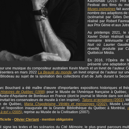
Kaurismäki (2015- Prix 
Festival des films du m
Muses orphelines
fait auss
nombre des adaptions de
(scénarisé par Gilles Des
réalisé par Robert Favr
aux Prix Génie et aux Jutr
Au printemps 2021, le r
Xavier Dolan réalisait s
minisérie télévisuelle 
Nuit où Laurier Gaudrea
réveillé,
produite par C
Québécor Média.
En 2016, l’Opéra de M
présenté une adaptation l
ur une musique du compositeur australien Kevin March et un livret de l’auteur. 
résentera en mars 2022
La Beauté du monde
, un livret original de l’auteur sur 
Bilodeau au sujet de la spoliation des collections d’art de Juifs durant la Seco
.
rc Bouchard a été maître d'œuvre d'importantes expositions historiques et thé
 Histoires de Québec
(1998)
pour le Musée de l'Amérique française à Québec, 
usée d'Aquitaine de Bordeaux en France (dont le journal le Monde dans son édi
nvitait les conservateurs de musée à s’en inspirer).
Talons et tentations
(2001)
, M
ion de Québec,
Maria Chapdelaine, Vérités et mensonges
(2002)
, Musée Lou
 et l'exposition inaugurale de la Grande Bibliothèque du Québec à Montréal,
«
 à toi! »
(2005)
, reprise au Musée de la Civilisation (2007).
icielle -
Olivier Clertant
- mention obligatoire
l signe les textes et les scénarios du
Cité Mémoire,
le plus grand parcours mul