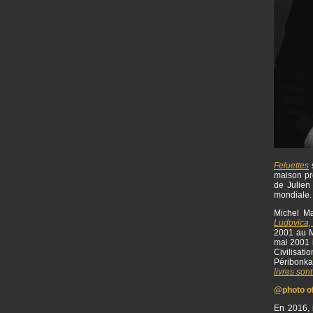
Feluettes
s
maison p
de Julien 
mondiale
Michel Ma
Ludovica,
2001 au M
mai 2001 i
Civilisat
Péribonka
livres sont
@photo off
En 2016, i