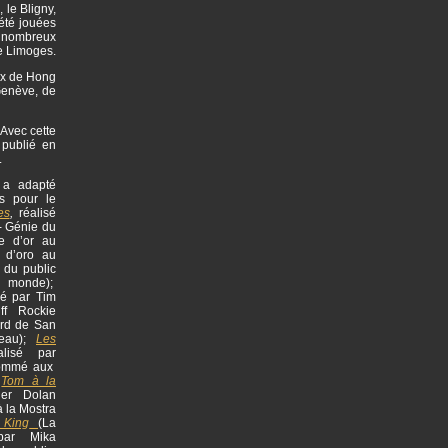
 le Bligny,
 été jouées
de nombreux
de Limoges.
aux de Hong
Genève, de
 Avec cette
 publié en
.
l a adapté
s pour le
es
,
réalisé
- Génie du
re d’or au
o d’oro au
 du public
u monde);
sé par Tim
ff Rockie
rd de San
meau);
Les
alisé par
nommé aux
;
Tom à la
ier Dolan
à la Mostra
 King
(La
 par Mika