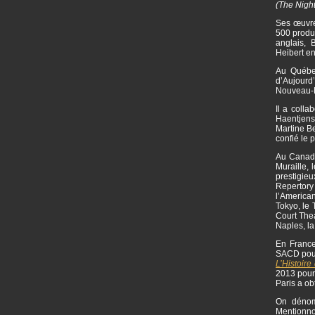
(The Nigh
Ses œuvre
500 produc
anglais,
Heibert e
Au Québec
d’Aujourd
Nouveau-M
Il a colla
Haentjens
Martine Be
confié le 
Au Canada 
Muraille, 
prestigie
Repertor
l’American
Tokyo, le 
Court Thea
Naples, l
En France
SACD pou
L’Histoire 
2013 pou
Paris a ob
On dénomb
Mentionn