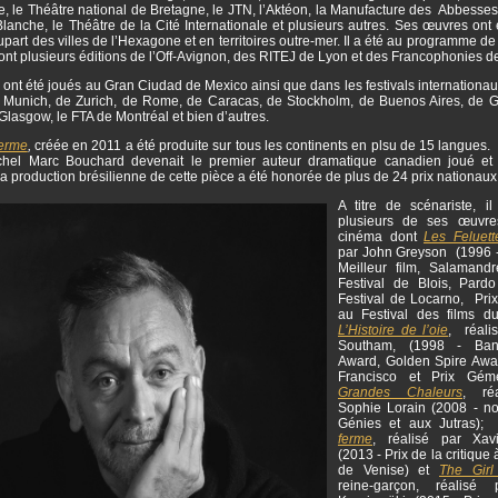
, le Théâtre national de Bretagne, le JTN, l’Aktéon, la Manufacture des Abbesses,
lanche, le Théâtre de la Cité Internationale et plusieurs autres. Ses œuvres ont
upart des villes de l’Hexagone et en territoires outre-mer. Il a été au programme 
dont plusieurs éditions de l’Off-Avignon, des RITEJ de Lyon et des Francophonies 
 ont été joués au Gran Ciudad de Mexico ainsi que dans les festivals internation
Munich, de Zurich, de Rome, de Caracas, de Stockholm, de Buenos Aires, de 
Glasgow, le FTA de Montréal et bien d’autres.
ferme
,
créée en 2011 a été produite sur tous les continents en plsu de 15 langues.
chel Marc Bouchard devenait le premier auteur dramatique canadien joué et
a production brésilienne de cette pièce a été honorée de plus de 24 prix nationaux
A titre de scénariste, i
plusieurs de ses œuvre
cinéma dont
Les Feluett
par John Greyson (1996 
Meilleur film, Salamand
Festival de Blois, Pard
Festival de Locarno, Prix
au Festival des films d
L’Histoire de l’oie
, réali
Southam, (1998 - Ban
Award, Golden Spire Awa
Francisco et Prix Gé
Grandes Chaleurs
, ré
Sophie Lorain (2008 - 
Génies et aux Jutras)
ferme
, réalisé par Xav
(2013 - Prix de la critique 
de Venise) et
The Girl
reine-garçon, réalisé