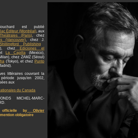
ouchard est publié
ac Éditeur (Montréal)
, aux
Théâtrales (Paris)
, chez
ks (Vancouver)
, chez J.
hillingford Publishing
g), chez
Ediciones el
et
La Capilla
(Mexico),
ilan), chez ZAMZ (Séoul)
sha
(Tokyo), et chez
Punto
adrid).
es littéraires couvrant la
 période jusqu'en 2002,
osées aux
nationales du Canada
NDS MICHEL-MARC-
RD.
officielle by
Olivier
 mention obligatoire