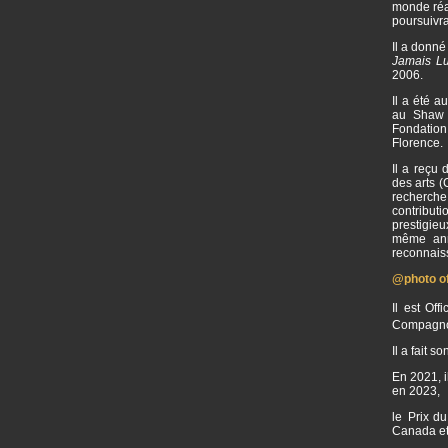
monde réal
poursuivr
Il a donné
Jamais L
2006.
Il a été 
au Shaw F
Fondation
Florence.
Il a reçu
des arts 
recherche
contribut
prestigie
même ann
reconnaiss
@photo off
Il est Of
Compagnon
Il a fait 
En 2021, i
en 2023,
le Prix du
Canada et 