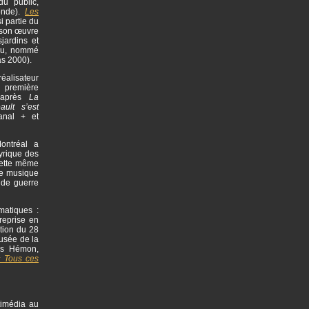
du public,
onde).
Les
i partie du
 son œuvre
jardins et
eau, nommé
as 2000).
éalisateur
a première
d’après
La
ult s’est
anal + et
ontréal a
yrique des
Cette même
une musique
nde guerre
matiques :
reprise en
tion du 28
usée de la
is Hémon,
 Tous ces
timédia au