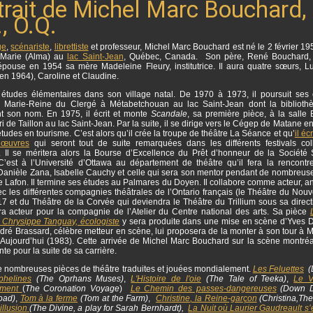
trait de Michel Marc Bouchard,
, O.Q.
ge
,
scénariste
,
librettiste
et professeur, Michel Marc Bouchard est né le 2 février 19
Marie (Alma) au
lac Saint-Jean
, Québec, Canada. Son père, René Bouchard, 
épouse en 1954 sa mère Madeleine Fleury, institutrice. Il aura quatre sœurs, L
en 1964), Caroline et Claudine.
es études élémentaires dans son village natal.
De 1970 à 1973, il poursuit ses
 Marie-Reine du Clergé à Métabetchouan au lac Saint-Jean dont la biblioth
t son nom. En 1975, il écrit et monte
Scandale
, sa première pièce, à la salle 
i de Taillon au lac Saint-Jean. Par la suite, il se dirige vers le Cégep de Matane 
tudes en tourisme. C’est alors qu’il crée la troupe de théâtre La Séance et qu’
il éc
 œuvres
qui seront tout de suite remarquées dans les différents festivals col
. Il se méritera alors la Bourse d’Excellence du Prêt d’honneur de la Société 
 C’est à l’Université d’Ottawa au département de théâtre qu’il fera la rencontr
 Danièle Zana, Isabelle Cauchy et celle qui sera son mentor pendant de nombreus
Lafon. Il termine ses études au Palmares du Doyen. Il collabore comme acteur, an
c les différentes compagnies théâtrales de l’Ontario français (le Théâtre du Nouv
 17 et du Théâtre de la Corvée qui deviendra le Théâtre du Trillium sous sa direc
sera acteur pour la compagnie de l’Atelier du Centre national des arts. Sa pièce
 Chrysippe Tanguay, écologiste
y sera produite dans une mise en scène d’Yves
dré Brassard, célèbre metteur en scène, lui proposera de la monter à son tour à 
’Aujourd’hui (1983). Cette arrivée de Michel Marc Bouchard sur la scène montréa
te pour la suite de sa carrière.
 de nombreuses pièces de théâtre traduites et jouées mondialement.
Les Feluettes
(L
phelines
(The Oprhans Muses)
,
L'Histoire de l'oie
(The Tale of Teeka)
,
Le 
ment
(
The Coronation Voyage
)
Le Chemin des passes-dangereuses
(Down D
oad)
,
Tom à la ferme
(Tom at the Farm)
,
Christine
, la Reine-garçon
(Christina,The
illusion
(The Divine, a play for Sarah Bernhardt),
La Nuit où Laurier Gaudreault s’e