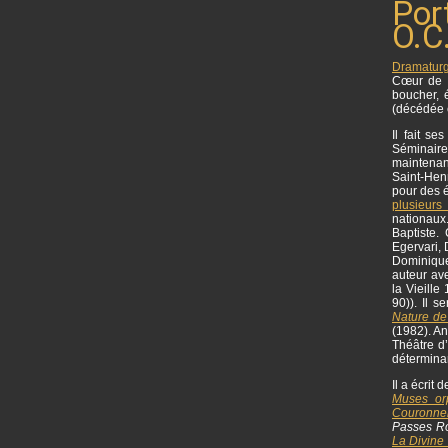
Por
O.C.
Dramatur
Cœur de 
boucher, 
(décédée 
Il fait s
Séminaire
maintenan
Saint-Henr
pour des é
plusieurs
nationaux
Baptiste.
Egervari,
Dominique 
auteur ave
la Vieille
90)). Il 
Nature de
(1982). An
Théâtre d
déterminan
Il a écrit
Muses or
Couronne
Passes R
La Divine 