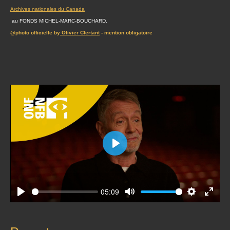
Archives nationales du Canada
au FONDS MICHEL-MARC-BOUCHARD.
@photo officielle by
Olivier Clertant
- mention obligatoire
Play
05:09
Play
Mute
Settings
Enter
fullscr