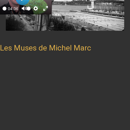
Play
04:36
ay
Mute
Settings
Enter
fullscreen
Les Muses de Michel Marc