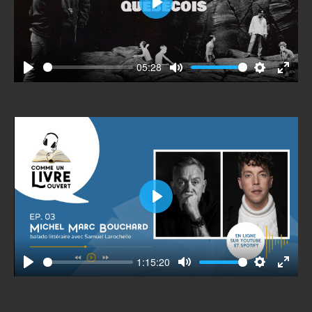
Play
05:28
Play
Mute
Settings
Enter
fullscr
Play
1:15:20
Play
Mute
Settings
Enter
fullscr