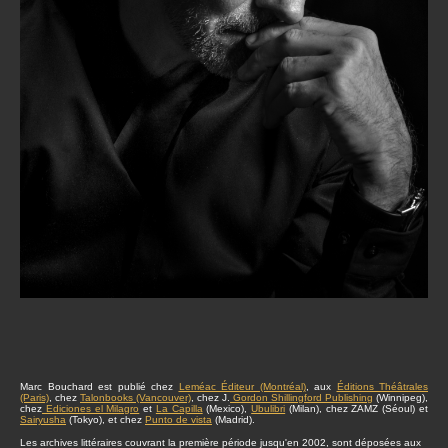
Marc Bouchard est publié chez
Leméac Éditeur (Montréal)
, aux
Éditions Théâtrales
(Paris)
, chez
Talonbooks (Vancouver)
, chez J.
Gordon Shillingford Publishing
(Winnipeg),
chez
Ediciones el Milagro
et
La Capilla
(Mexico),
Ubulibri
(Milan), chez ZAMZ (Séoul) et
Sairyusha
(Tokyo), et chez
Punto de vista
(Madrid).
Les archives littéraires couvrant la première période jusqu'en 2002, sont déposées aux