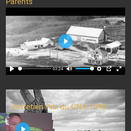
Parents
Play
03:24
Play
Mute
Settings
PIP
Enter
fullscr
Entretien Prix du CNA 1993