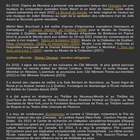
En 2016, l’Opéra de Montréal a présenté une adaptation lyrique des
Feluettes
sur une
musique du compositeur australien Kevin March et un livret de l’auteur. Cette même
maison présentera en mars 2022
La Beauté du monde
, un livret original de l’auteur sur
une musique de Julien Bilodeau au sujet de la spoliation des collections d’art de Juifs
durant la Seconde guerre mondiale.
Michel Marc Bouchard a été maître d'œuvre d'importantes expositions historiques et
thématiques :
Ludovica, Histoires de Québec
(1998)
pour le Musée de l'Amérique
française à Québec, reprise en 2001 au Musée d'Aquitaine de Bordeaux en France
(dont le journal le Monde dans son édition du 28 mai 2001 invitait les conservateurs de
musée à s’en inspirer).
Talons et tentations
(2001)
, Musée de la Civilisation de Québec,
Maria Chapdelaine, Vérités et mensonges
(2002)
, Musée Louis Hémon, Péribonka et
l'exposition inaugurale de la Grande Bibliothèque du Québec à Montréal,
« Tous ces
livres sont à toi! »
(2005)
, reprise au Musée de la Civilisation (2007).
@photo officielle -
Olivier Clertant
- mention obligatoire
En 2016, il signe les textes et les scénarios du
Cité Mémoire,
le plus grand parcours
multimédia au monde réalisé par Michel Lemieux, Victor Pilon et toute l'équipe de
Montréal en Histoires
. L'aventure se poursuivra avec Cité Mémoire Pointe-aux-trembles
(2022) et Cité Mémoire Charlevoix (2023)
Il a donné des classes de maître à la Sala Beckett de Barcelone, au Teatro Argot de
Rome et au festival
Jamais Lu
à Québec. Il enseigne en dramaturgie à l’École nationale
de théâtre du Canada depuis 2006.
Il a été auteur en résidence au Théâtre du Nouveau-Monde et au Théâtre du
Quat’Sous de Montréal, au Shaw Festival et au Stratford Festival en Ontario, au New
Dramatists de New-York, pour la Fondation Beaumarchais de Paris, au Théâtre national
de Bogota et au Teatro della Limonaia de Florence.
Il a reçu de nombreuses
récompenses
ici comme à l’étranger, notamment le Prix du
Centre national des arts (Canada), le Lambda Award (New-York), Candoni Premio arte
(Italie). En 2010, le Centre de recherche en civilisation canadienne-française (Ottawa)
lui remettait son grand prix annuel pour la contribution exceptionnelle de son œuvre à la
culture francophone au Canada. En 2014, il a reçu le prestigieux Prix Laurent-
McCutcheon pour son implication exceptionnelle contre l’homophobie. La même année,
l’École nationale de théâtre du Canada lui remettait le Prix Gascon-Thomas en
reconnaissance de son influence sur la vie théâtrale au pays.