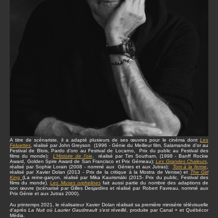
A titre de scénariste, il a adapté plusieurs de ses œuvres pour le cinéma dont
Les
Feluettes
,
réalisé par John Greyson (1996 - Génie du Meilleur film, Salamandre d’or au
Festival de Blois, Pardo d’oro au Festival de Locarno, Prix du public au Festival des
films du monde);
L’Histoire de l’oie
, réalisé par Tim Southam, (1998 - Banff Rockie
Award, Golden Spire Award de San Francisco et Prix Gémeau);
Les Grandes Chaleurs
,
réalisé par Sophie Lorain (2008 - nommé aux Génies et aux Jutras);
Tom à la ferme
,
réalisé par Xavier Dolan (2013 - Prix de la critique à la Mostra de Venise) et
The Girl
King
(La reine-garçon, réalisé par Mika Kaurismäki (2015- Prix du public, Festival des
films du monde).
Les Muses orphelines
fait aussi partie du nombre des adaptions de
son œuvre (scénarisé par Gilles Desjardins et réalisé par Robert Favreau, nommé aux
Prix Génie et aux Jutras 2000).
Au printemps 2021, le réalisateur Xavier Dolan réalisait sa première minisérie télévisuelle
d’après
La Nuit où Laurier Gaudreault s’est réveillé,
produite par Canal + et Québécor
Média.