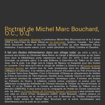
Portrait de Michel Marc Bouchard,
O.C., O.Q.
Dramaturge
,
scénariste
,
librettiste
et professeur, Michel Marc Bouchard est né le 2 février
1958 à Saint-Cœur de Marie (Alma) au
lac Saint-Jean
, Québec, Canada. Son père,
René Bouchard, fermier et boucher, épouse en 1954 sa mère Madeleine Fleury,
institutrice. Il aura quatre sœurs, Luce, Josée (décédée en 1964), Caroline et Claudine.
Il fait ses études élémentaires dans son village natal.
De 1970 à 1973, il
poursuit ses études au Séminaire Marie-Reine du Clergé à Métabetchouan au lac Saint-
Jean dont la bibliothèque porte maintenant son nom. En 1975, il écrit et monte
Scandale
, sa première pièce, à la salle Bellevue à Saint-Henri de Taillon au lac Saint-
Jean. Par la suite, il se dirige vers le Cégep de Matane en Gaspésie pour des études
en tourisme. C’est alors qu’il crée la troupe de théâtre La Séance et qu’
il écrit et monte
plusieurs œuvres
qui seront tout de suite remarquées dans les différents festivals
collégiaux et nationaux. Il se méritera alors la Bourse d’Excellence du Prêt d’honneur de
la Société Saint-Jean Baptiste. C’est à l’Université d’Ottawa au département de théâtre
qu’il fera la rencontre de Tibor Egervari, Danièle Zana, Isabelle Cauchy et celle qui sera
son mentor pendant de nombreuses années, Dominique Lafon. Il termine ses études
au Palmares du Doyen. Il collabore comme acteur, animateur et auteur avec les
différentes compagnies théâtrales de l’Ontario français (le Théâtre du Nouvel-Ontario, la
Vieille 17 et du Théâtre de la Corvée qui deviendra le Théâtre du Trillium sous sa
direction (1988-90)). Il sera acteur pour la compagnie de l’Atelier du Centre national des
arts. Sa pièce
La Contre-Nature de Chrysippe Tanguay, écologiste
y sera produite dans
une mise en scène d’Yves Desgagnés (1982). André Brassard, célèbre metteur en
scène, lui proposera de la monter à son tour à Montréal au Théâtre d’Aujourd’hui
(1983). Cette arrivée de Michel Marc Bouchard sur la scène montréalaise sera
déterminante pour la suite de sa carrière.