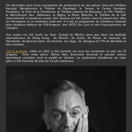
On dénombre plus d’une soixantaine de productions de ses pièces dans les théâtres
français. Mentionnons le Théâtre du Ranelagh, le Tarmac, le Centre Georges-
Pompidou, le Tinel de la Chartreuse, le Théâtre national de Bretagne, le JTN, l’Aktéon,
la Manufacture des Abbesses, le Bligny, la Reine Blanche, le Théâtre de la Cité
Internationale et plusieurs autres. Ses œuvres ont été jouées dans la plupart des villes
de l’Hexagone et en territoires outre-mer. Il a été au programme de nombreux festivals
dont plusieurs éditions de l’Off-Avignon, des RITEJ de Lyon et des Francophonies de
Limoges.
Ses textes ont été joués au Gran Ciudad de Mexico ainsi que dans les festivals
internationaux de Hong Kong, de Munich, de Zurich, de Rome, de Caracas, de
Stockholm, de Buenos Aires, de Genève, de Liège, de Glasgow, le FTA de Montréal et
bien d’autres.
Tom à la ferme
,
créée en 2011 a été produite sur tous les continents en plsu de 15
langues. Avec cette pièce, Michel Marc Bouchard devenait le premier auteur
dramatique canadien joué et publié en Ukraine. La production brésilienne de cette
pièce a été honorée de plus de 24 prix nationaux.