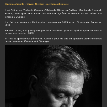
@photo officielle -
Olivier Clertant
- mention obligatoire
Il est Officier de l'Ordre du Canada, Officierr de l'Ordre du Québec, Membre de l’ordre du
Bleuet, Compagnon des arts et des lettres du Québec et membre de l’Académie des
lettres du Québec.
Il a fait son entrée au Dictionnaire Larousse en 2015 et au Dictionnaire Robert en
2026.
En 2021, il reçoit le prestigieux prix Athanase-David (Prix du Québec) pour l’ensemble
de son oeuvre et en 2023,
le Prix du gouverneur général du Canada pour les arts du spectable pour l'ensemble
de sa carrière au Canada et à l'étranger.