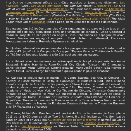
Il a écrit de nombreuses pièces de théâtre traduites et jouées mondialement.
Les
Feluettes
(Lilies)
,
Les Muses orphelines
(The Oprhans Muses)
,
L'Histoire de l'oie
(The
Tale of Teeka)
,
Le Voyage du Couronnement
(
The Coronation Voyage
)
Le Chemin des
passes-dangereuses
(Down Dangerous Passes Road)
,
Tom à la ferme
(Tom at the
Farm)
,
Christine
, la Reine-garçon
(Christina,The Girl King)
La Divine illusion
(The Divine,
a play for Sarah Bernhardt),
La Nuit où Laurier Gaudreault s’est réveillé
(The Night
Logan woke up)
et
Embrasse
(Kisses Deep) demeurent ses textes les plus connus.
Ses œuvres ont été jouées dans plus d’une cinquantaine de pays et à ce jour, on en
compte près de 500 productions dans une vingtaine de langues. Linda Gaboriau a
traduit la majorité de ses pièces en anglais, Boris Schoemann en espagnol mexicain,
Helena Tornero en espagnol européen, Frank Heibert en allemand, Francesca
Moccagatta en italien et Rostyslav Nyemtsev en ukrainien.
Au Québec, elles ont été présentées dans les plus grandes maisons de théâtre dont le
Théâtre d’Aujourd’hui, la Compagnie Duceppe, l’Espace Go et le Théâtre de la Bordée.
Le Théâtre du Nouveau-Monde a créé à lui seul sept de ses œuvres.
Il a collaboré avec les metteurs en scène québécois les plus importants tels André
Brassard, Brigitte Haentjens, René-Richard Cyr, Claude Poissant, Gil Champagne,
Daniel Meilleur, Michel Lemieux, Martine Beaulne. Marie-Josée Batien, Eda Holmes et
Florent Siaud. C'est à Serge Denoncourt à qui il a confié le plus de créations.
Au Canada et ailleurs dans le monde, le Centre National des Arts, le Centaur , le
Factory, le Passe-Muraille, le Belfry, le CanStage, le Buddies in Bad Times, l’Alberta
Theatre Projects, le Arts Club et les prestigieux Shaw Festival et Stratford Festival ont
produit également ses pièces. Tout comme l’Ubu Repertory Theatre et le Brooklyn
Academy of Music de New York, le Cor Theater de Chicago, l’American Conservatory
Theater de San Francisco, le Prime Cut Theatre de Belfast, le Stufio Life de Tokyo, le
Teatro Argot de Rome, le Public de Bruxelles, le Teatro della Limonaia de Florence, le
Royal Court Theatre de Londres, le Théâtre national de Turin, le Nuevo Teatro nuovo et
Teatro Mercadante de Naples, la Fondation Onassis d’Athènes, le Theatri de Bucarest
et le TR Warszawa de Varsovie.
En France, Michel Marc Bouchard a été lauréat du Prix de la dramaturgie francophone
2011 de la SACD pour sa pièce
Tom à la ferme
. Il a été finaliste au Prix Soni Labou
Tansi en 2004 et en 2012 pour
L’Histoire de l’oie
et
Tom à la ferme
et nommé au Grand
Prix littéraire de la dramaturgie francophone 2013 pour
Christine, la reine garçon
.
La
production
Les Muses orphelines
au Théâtre Tristan Bernard à Paris a obtenu deux
distinctions aux Molières en 2008.